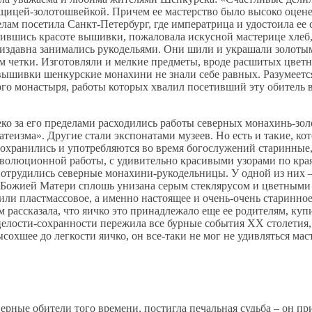
ицей-золотошвейкой. Причем ее мастерство было высоко оцен
ам посетила Санкт-Петербург, где императрица и удостоила ее
вившись красоте вышивки, пожаловала искусной мастерице хлеб
издавна занимались рукодельями. Они шили и украшали золоты
м четки. Изготовляли и мелкие предметы, вроде расшитых цвет
 вышивки шенкурские монахини не знали себе равных. Разумеетс
 монастыря, работы которых хвалил посетивший эту обитель в
леко за его пределами расходились работы северных монахинь-зо
еизма». Другие стали экспонатами музеев. Но есть и такие, ко
 сохранились и употребляются во время богослужений старинны
олюционной работы, с удивительно красивыми узорами по краям
трудились северные монахини-рукодельницы. У одной из них – 
 Божией Матери сплошь унизана серым стеклярусом и цветными
 или пластмассовое, а именно настоящее и очень-очень старинн
 рассказала, что яичко это принадлежало еще ее родителям, ку
 целости-сохранности пережила все бурные события ХХ столетия,
сохшее до легкости яичко, он все-таки не мог не удивляться ма
рные обители того времени, постигла печальная судьба – он при