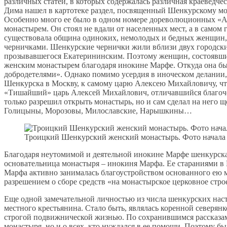
различных статей, в которых содержалась различная краеведче
Дима нашел в картотеке раздел, посвященный Шенкурскому мо
Особенно много ее было в одном номере дореволюционных «Ар
монастырем. Он стоял не вдали от населенных мест, а в самом
существовала община одиноких, немолодых и бедных женщин,
черничками. Шенкурские чернички жили вблизи двух городских
прозывавшегося Екатерининским. Поэтому женщин, состоявши
женским монастырем благодаря инокине Марфе. Откуда она был
добродетелями». Однако помимо усердия в иноческом делании,
Шенкурска в Москву, к самому царю Алексею Михайловичу, что
«Тишайший» царь Алексей Михайлович, отличавшийся благочест
только разрешил открыть монастырь, но и сам сделал на него
Голицыны, Морозовы, Милославские, Нарышкины…
Троицкий Шенкурский женский монастырь. Фото начала 
Благодаря неутомимой и деятельной инокине Марфе шенкурская
основательница монастыря – инокиня Марфа. Ее стараниями в 
Марфа активно занималась благоустройством основанного ею м
разрешением о сборе средств «на монастырское церковное стро
Еще одной замечательной личностью из числа шенкурских наст
местного крестьянина. Стало быть, являлась коренной северян
строгой подвижнической жизнью. По сохранившимся рассказам 
монастыря, но и о всех, кто нуждался в ее помощи. Поэтому б