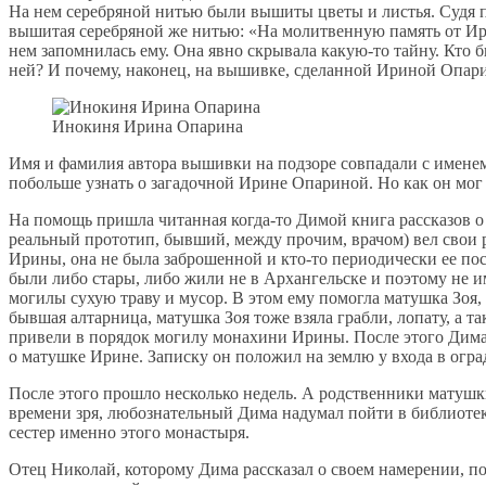
На нем серебряной нитью были вышиты цветы и листья. Судя п
вышитая серебряной же нитью: «На молитвенную память от Ир
нем запомнилась ему. Она явно скрывала какую-то тайну. Кто 
ней? И почему, наконец, на вышивке, сделанной Ириной Опарино
Инокиня Ирина Опарина
Имя и фамилия автора вышивки на подзоре совпадали с именем 
побольше узнать о загадочной Ирине Опариной. Но как он мог 
На помощь пришла читанная когда-то Димой книга рассказов о
реальный прототип, бывший, между прочим, врачом) вел свои р
Ирины, она не была заброшенной и кто-то периодически ее по
были либо стары, либо жили не в Архангельске и поэтому не и
могилы сухую траву и мусор. В этом ему помогла матушка Зоя,
бывшая алтарница, матушка Зоя тоже взяла грабли, лопату, а 
привели в порядок могилу монахини Ирины. После этого Дима н
о матушке Ирине. Записку он положил на землю у входа в огра
После этого прошло несколько недель. А родственники матушки
времени зря, любознательный Дима надумал пойти в библиотек
сестер именно этого монастыря.
Отец Николай, которому Дима рассказал о своем намерении, по