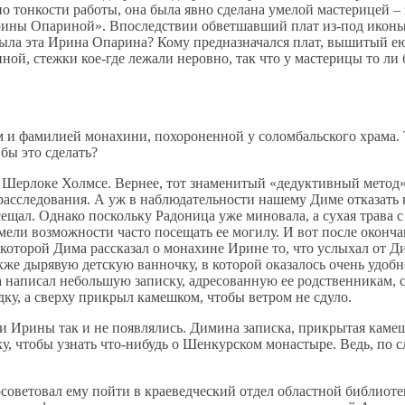
о тонкости работы, она была явно сделана умелой мастерицей –
ины Опариной». Впоследствии обветшавший плат из-под иконы с
была эта Ирина Опарина? Кому предназначался плат, вышитый ею
й, стежки кое-где лежали неровно, так что у мастерицы то ли б
и фамилией монахини, похороненной у соломбальского храма. Та
бы это сделать?
 Шерлоке Холмсе. Вернее, тот знаменитый «дедуктивный метод»
асследования. А уж в наблюдательности нашему Диме отказать не
сещал. Однако поскольку Радоница уже миновала, а сухая трава
мели возможности часто посещать ее могилу. И вот после оконч
 которой Дима рассказал о монахине Ирине то, что услыхал от Д
также дырявую детскую ванночку, в которой оказалось очень удоб
аписал небольшую записку, адресованную ее родственникам, с п
дку, а сверху прикрыл камешком, чтобы ветром не сдуло.
 Ирины так и не появлялись. Димина записка, прикрытая камешко
у, чтобы узнать что-нибудь о Шенкурском монастыре. Ведь, по 
советовал ему пойти в краеведческий отдел областной библиоте