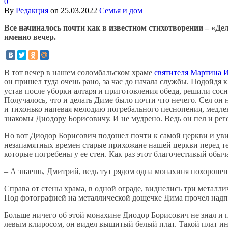
0
By
Редакция
on
25.03.2022
Семья и дом
Все начиналось почти как в известном стихотворении – «Де
именно вечер.
В тот вечер в нашем соломбальском храме
святителя Мартина 
он пришел туда очень рано, за час до начала службы. Подойдя
устав после уборки алтаря и приготовления обеда, решили сосн
Получалось, что и делать Диме было почти что нечего. Сел он 
и тихонько напевая мелодию погребального песнопения, медлен
знакомы Диодору Борисовичу. И не мудрено. Ведь он пел и ре
Но вот Диодор Борисович подошел почти к самой церкви и увид
незапамятных времен старые прихожане нашей церкви перед тем
которые погребены у ее стен. Как раз этот благочестивый обы
– А знаешь, Дмитрий, ведь тут рядом одна монахиня похоронен
Справа от стены храма, в одной ограде, виднелись три металл
Под фотографией на металлической дощечке Дима прочел надпи
Больше ничего об этой монахине Диодор Борисович не знал и по
левым клиросом, он видел вышитый белый плат. Такой плат ина