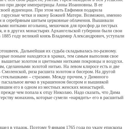
ено при дворе императрицы Анны Иоанновны. В ее
 своей аудиенции. При этом мать Евфимия подарила
, гарусные четки и икону Божией Матери. Возможно, именно
м и серебряным шитьем церковные облачения. Вышивали
ными нитками игольниц, мешочков для просфор да пестрых
я, и в других монастырях Архангельской губернии были свои
 1885 году великий князь Владимир Александрович, уступали
лотошвеек. Дальнейшая их судьба складывалась по-разному.
торые поныне находятся в храмах, тем самым выполняя свое
е, вышитые золотом и цветными нитками покровцы и воздухи.
, сделанными золотой нитью. На левом клиросе есть и две
Смоленской, риза расшита золотом и бисером. На другой
 стеклышками – стразами. Между прочим, у Диминого
ое пасхальное яичко в украшенном бисером и вышивкой
пившим его в одном из местных женских монастырей.
 прежде чем попала к отцу Николаю. Надо сказать, что Дима
стерству монахинь, которые сумели «нарядить» его в расшитый
шел в упадок. Поэтому 9 января 1765 года по указу епископа