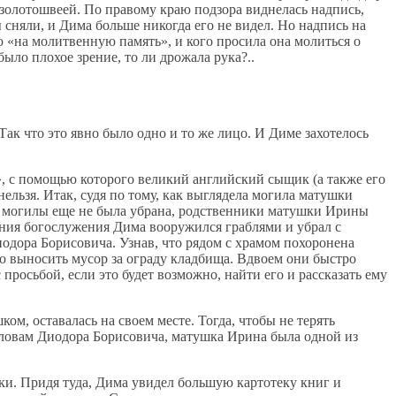
 золотошвеей. По правому краю подзора виднелась надпись,
няли, и Дима больше никогда его не видел. Но надпись на
 «на молитвенную память», и кого просила она молиться о
ыло плохое зрение, то ли дрожала рука?..
к что это явно было одно и то же лицо. И Диме захотелось
, с помощью которого великий английский сыщик (а также его
льзя. Итак, судя по тому, как выглядела могила матушки
 с могилы еще не была убрана, родственники матушки Ирины
ания богослужения Дима вооружился граблями и убрал с
иодора Борисовича. Узнав, что рядом с храмом похоронена
но выносить мусор за ограду кладбища. Вдвоем они быстро
росьбой, если это будет возможно, найти его и рассказать ему
м, оставалась на своем месте. Тогда, чтобы не терять
словам Диодора Борисовича, матушка Ирина была одной из
ки. Придя туда, Дима увидел большую картотеку книг и