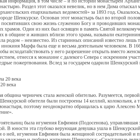
ская информация, в том числе – и по истории монастырей Архан
настырю. Раздел этот оказался невелик, но в нем Дима отыска
хангельских епархиальных ведомостей» за 1893 год. Оказалос
 городе Шенкурске. Основан этот монастырь был во второй полов
 посвятивших свою жизнь служению Богу и проводивших монаш
 храмов. Один из них был освящен в память Cвятой великомуче
х в общине и живших вблизи этого храма, называли екатерини
а родом – неизвестно. Из старинных описаний известно лишь т
 инокиня Марфа была еще и весьма деятельным человеком. В 166
бы исходатайствовать у него разрешение открыть вместо женск
ием, отнесся к монахине с далекого Севера с искренним участи
 щедрые пожертвования. Вслед за государем одарили Шенкурский
20 века
 община черничек стала женской обителью. Разумеется, первой
Шенкурской обители были построены 14 келлий, колокольня, а 
онастыря, поэтому неоднократно обращалась к царю Алексею Мих
ение».
оятельниц была игумения Евфимия (Подосенова), управлявшая эт
кой. В юности эта глубоко верующая девушка ушла в Шенкурский
о ней, игумения Евфимия была женщиной сострадательной и про
ыла уважаема и любима жителями Шенкурска: «Счаст­ливые делил