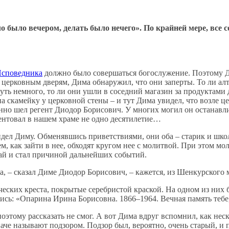
ло было вечером, делать было нечего». По крайней мере, все
Исповедника
должно было совершаться богослужение. Поэтому Д
 к церковным дверям, Дима обнаружил, что они заперты. То ли 
уть немного, то ли они ушли в соседний магазин за продуктами 
на скамейку у церковной стены – и тут Дима увидел, что возле 
но шел регент Диодор Борисович. У многих могил он останавлив
гентовал в нашем храме не одно десятилетие…
ел Диму. Обменявшись приветствиями, они оба – старик и школь
, как зайти в нее, обходят кругом нее с молитвой. При этом мо
чай и стал причиной дальнейших событий.
а, – сказал Диме Диодор Борисович, – кажется, из Шенкурского 
ических креста, покрытые серебристой краской. На одном из ни
сь: «Опарина Ирина Борисовна. 1866–1964. Вечная память тебе,
этому рассказать не смог. А вот Дима вдруг вспомнил, как неск
че называют подзором. Подзор был, вероятно, очень старый, и п