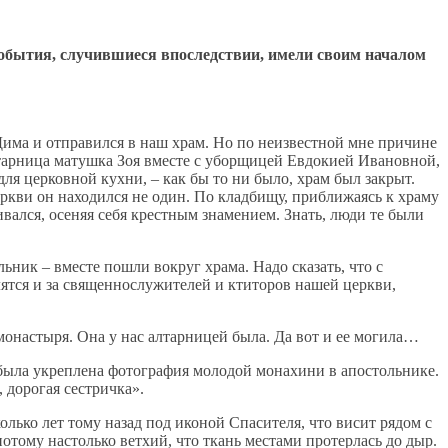
 события, случившиеся впоследствии, имели своим началом
има и отправился в наш храм. Но по неизвестной мне причине
алтарница матушка Зоя вместе с уборщицей Евдокией Ивановной,
для церковной кухни, – как бы то ни было, храм был закрыт.
церкви он находился не один. По кладбищу, приближаясь к храму
ался, осеняя себя крестным знамением. Знать, люди те были
ник – вместе пошли вокруг храма. Надо сказать, что с
лятся и за священнослужителей и ктиторов нашей церкви,
монастыря. Она у нас алтарницей была. Да вот и ее могила…
х была укреплена фотография молодой монахини в апостольнике.
 дорогая сестричка».
олько лет тому назад под иконой Спасителя, что висит рядом с
отому настолько ветхий, что ткань местами протерлась до дыр.