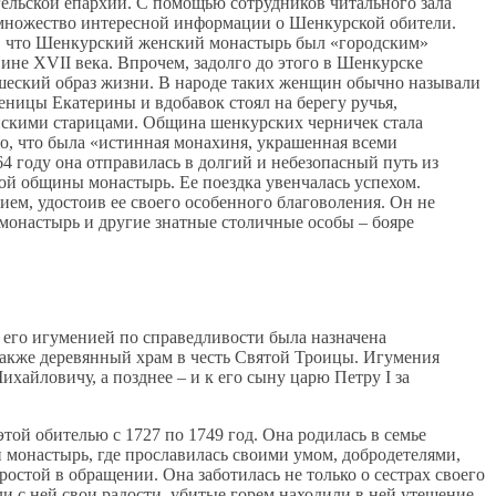
гельской епархии. С помощью сотрудников читального зала
л множество интересной информации о Шенкурской обители.
ь, что Шенкурский женский монастырь был «городским»
ине XVII века. Впрочем, задолго до этого в Шенкурске
еский образ жизни. В народе таких женщин обычно называли
ницы Екатерины и вдобавок стоял на берегу ручья,
нскими старицами. Община шенкурских черничек стала
о, что была «истинная монахиня, украшенная всеми
4 году она отправилась в долгий и небезопасный путь из
ой общины монастырь. Ее поездка увенчалась успехом.
ем, удостоив ее своего особенного благоволения. Он не
 монастырь и другие знатные столичные особы – бояре
 его игуменией по справедливости была назначена
также деревянный храм в честь Святой Троицы. Игумения
айловичу, а позднее – и к его сыну царю Петру I за
ой обителью с 1727 по 1749 год. Она родилась в семье
 монастырь, где прославилась своими умом, добродетелями,
стой в обращении. Она заботилась не только о сестрах своего
и с ней свои радости, убитые горем находили в ней утешение