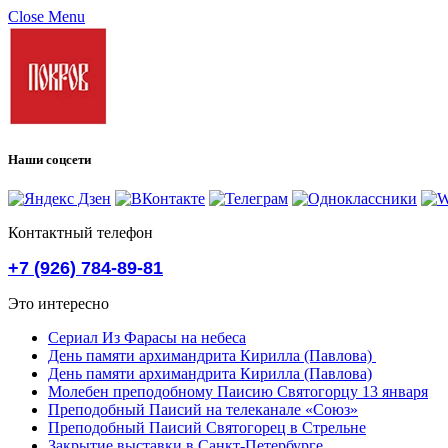
Close Menu
Наши соцсети
Контактный телефон
+7 (926) 784-89-81
Это интересно
Сериал Из Фарасы на небеса
День памяти архимандрита Кирилла (Павлова)
День памяти архимандрита Кирилла (Павлова)
Молебен преподобному Паисию Святогорцу 13 января
Преподобный Паисий на телеканале «Союз»
Преподобный Паисий Святогорец в Стрельне
Закрытие выставки в Санкт-Петербурге