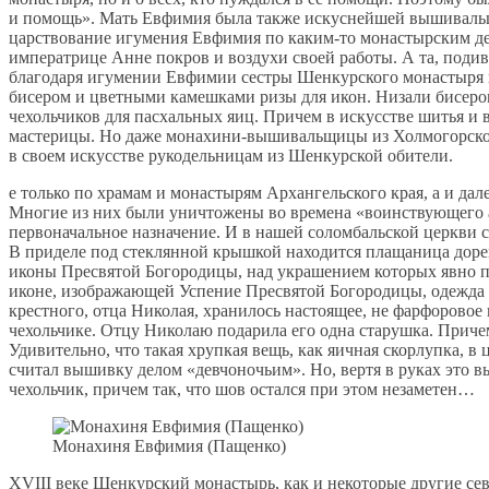
и помощь». Мать Евфимия была также искуснейшей вышивальщ
царствование игумения Евфимия по каким-то монастырским дел
императрице Анне покров и воздухи своей работы. А та, поди
благодаря игумении Евфимии сестры Шенкурского монастыря 
бисером и цветными камешками ризы для икон. Низали бисеро
чехольчиков для пасхальных яиц. Причем в искусстве шитья и
мастерицы. Но даже монахини-вышивальщицы из Холмогорского
в своем искусстве рукодельницам из Шенкурской обители.
е только по храмам и монастырям Архангельского края, а и да
Многие из них были уничтожены во времена «воинствующего ат
первоначальное назначение. И в нашей соломбальской церкви
В приделе под стеклянной крышкой находится плащаница дорев
иконы Пресвятой Богородицы, над украшением которых явно по
иконе, изображающей Успение Пресвятой Богородицы, одежда
крестного, отца Николая, хранилось настоящее, не фарфоровое
чехольчике. Отцу Николаю подарила его одна старушка. Причем
Удивительно, что такая хрупкая вещь, как яичная скорлупка, в
считал вышивку делом «девчоночьим». Но, вертя в руках это вы
чехольчик, причем так, что шов остался при этом незаметен…
Монахиня Евфимия (Пащенко)
XVIII веке Шенкурский монастырь, как и некоторые другие севе