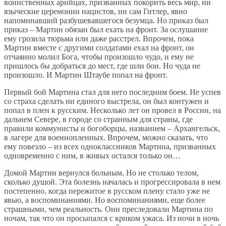
воинственных арийцах, призванных покорить весь мир, ни
языческие церемонии нацистов, ни сам Гитлер, явно
напоминавший разбушевавшегося безумца. Но приказ был
приказ – Мартин обязан был ехать на фронт. За ослушание
ему грозила тюрьма или даже расстрел. Впрочем, пока
Мартин вместе с другими солдатами ехал на фронт, он
отчаянно молил Бога, чтобы произошло чудо, и ему не
пришлось бы добраться до мест, где шли бои. Но чуда не
произошло. И Мартин Штаубе попал на фронт.
Первый бой Мартина стал для него последним боем. Не успев
со страха сделать ни единого выстрела, он был контужен и
попал в плен к русским. Несколько лет он провел в России, на
дальнем Севере, в городе со странным для страны, где
правили коммунисты и богоборцы, названием – Архангельск,
в лагере для военнопленных. Впрочем, можно сказать, что
ему повезло – из всех одноклассников Мартина, призванных
одновременно с ним, в живых остался только он…
Домой Мартин вернулся больным. Но не столько телом,
сколько душой. Эта болезнь началась и прогрессировала в нем
постепенно, когда пережитое в русском плену стало уже не
явью, а воспоминаниями. Но воспоминаниями, еще более
страшными, чем реальность. Они преследовали Мартина по
ночам, так что он просыпался с криком ужаса. Из ночи в ночь