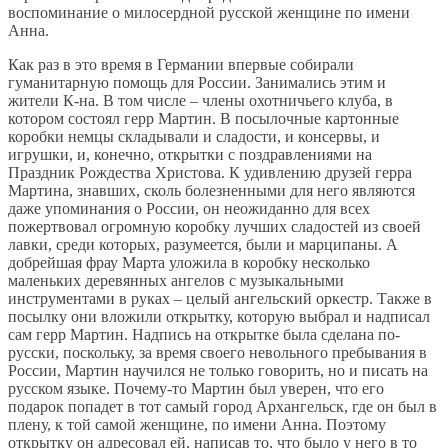
воспоминание о милосердной русской женщине по имени
Анна.
Как раз в это время в Германии впервые собирали
гуманитарную помощь для России. Занимались этим и
жители К-на. В том числе – члены охотничьего клуба, в
котором состоял герр Мартин. В посылочные картонные
коробки немцы складывали и сладости, и консервы, и
игрушки, и, конечно, открытки с поздравлениями на
Праздник Рождества Христова. К удивлению друзей герра
Мартина, знавших, сколь болезненными для него являются
даже упоминания о России, он неожиданно для всех
пожертвовал огромную коробку лучших сладостей из своей
лавки, среди которых, разумеется, были и марципаны. А
добрейшая фрау Марта уложила в коробку несколько
маленьких деревянных ангелов с музыкальными
инструментами в руках – целый ангельский оркестр. Также в
посылку они вложили открытку, которую выбрал и надписал
сам герр Мартин. Надпись на открытке была сделана по-
русски, поскольку, за время своего невольного пребывания в
России, Мартин научился не только говорить, но и писать на
русском языке. Почему-то Мартин был уверен, что его
подарок попадет в тот самый город Архангельск, где он был в
плену, к той самой женщине, по имени Анна. Поэтому
открытку он адресовал ей, написав то, что было у него в то