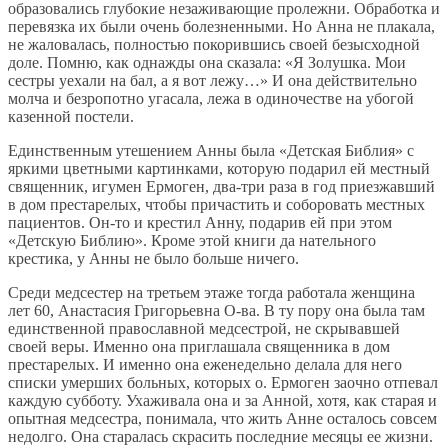
образовались глубокие незаживающие пролежни. Обработка и
перевязка их были очень болезненными. Но Анна не плакала,
не жаловалась, полностью покорившись своей безысходной
доле. Помню, как однажды она сказала: «Я Золушка. Мои
сестры уехали на бал, а я вот лежу…» И она действительно
молча и безропотно угасала, лежа в одиночестве на убогой
казенной постели.
Единственным утешением Анны была «Детская Библия» с
яркими цветными картинками, которую подарил ей местный
священник, игумен Ермоген, два-три раза в год приезжавший
в дом престарелых, чтобы причастить и соборовать местных
пациентов. Он-то и крестил Анну, подарив ей при этом
«Детскую Библию». Кроме этой книги да нательного
крестика, у Анны не было больше ничего.
Среди медсестер на третьем этаже тогда работала женщина
лет 60, Анастасия Григорьевна О-ва. В ту пору она была там
единственной православной медсестрой, не скрывавшей
своей веры. Именно она приглашала священника в дом
престарелых. И именно она еженедельно делала для него
списки умерших больных, которых о. Ермоген заочно отпевал
каждую субботу. Ухаживала она и за Анной, хотя, как старая и
опытная медсестра, понимала, что жить Анне осталось совсем
недолго. Она старалась скрасить последние месяцы ее жизни.