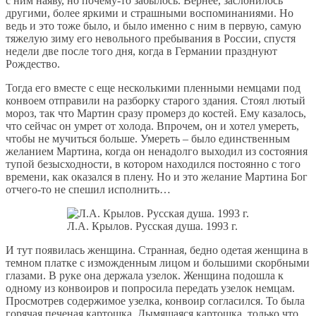
с ним наяву, но почему-то забылось. Вернее, заслонилось
другими, более яркими и страшными воспоминаниями. Но
ведь и это тоже было, и было именно с ним в первую, самую
тяжелую зиму его невольного пребывания в России, спустя
недели две после того дня, когда в Германии празднуют
Рождество.
Тогда его вместе с еще несколькими пленными немцами под
конвоем отправили на разборку старого здания. Стоял лютый
мороз, так что Мартин сразу промерз до костей. Ему казалось,
что сейчас он умрет от холода. Впрочем, он и хотел умереть,
чтобы не мучиться больше. Умереть – было единственным
желанием Мартина, когда он ненадолго выходил из состояния
тупой безысходности, в котором находился постоянно с того
времени, как оказался в плену. Но и это желание Мартина Бог
отчего-то не спешил исполнить…
Л.А. Крылов. Русская душа. 1993 г.
И тут появилась женщина. Странная, бедно одетая женщина в
темном платке с изможденным лицом и большими скорбными
глазами. В руке она держала узелок. Женщина подошла к
одному из конвоиров и попросила передать узелок немцам.
Просмотрев содержимое узелка, конвоир согласился. То была
горячая печеная картошка. Дымящаяся картошка, только что