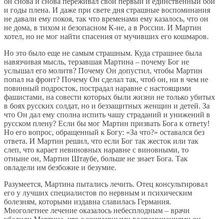
он снова и снова переживал свой первый и единственный бой
и годы плена. И даже при свете дня страшные воспоминания
не давали ему покоя, так что временами ему казалось, что он
не дома, в тихом и безопасном К-не, а в России. И Мартин
хотел, но не мог найти спасения от мучивших его кошмаров.
Но это было еще не самым страшным. Куда страшнее была
навязчивая мысль, терзавшая Мартина – почему Бог не
услышал его молитв? Почему Он допустил, чтобы Мартин
попал на фронт? Почему Он сделал так, чтоб он, ни в чем не
повинный подросток, пострадал наравне с настоящими
фашистами, на совести которых были жизни не только убитых
в боях русских солдат, но и беззащитных женщин и детей. За
что Он дал ему сполна испить чашу страданий и унижений в
русском плену? Если бы мог Мартин призвать Бога к ответу!
Но его вопрос, обращенный к Богу: «За что?» оставался без
ответа. И Мартин решил, что если Бог так жесток или так
слеп, что карает невиновных наравне с виновными, то
отныне он, Мартин Штаубе, больше не знает Бога. Так
овладели им безбожие и безумие.
Разумеется, Мартина пытались лечить. Отец консультировал
его у лучших специалистов по нервным и психическим
болезням, которыми издавна славилась Германия.
Многолетнее лечение оказалось небесплодным – врачи