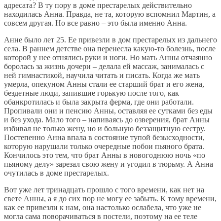
адресата? В ту пору в доме престарелых действительно
находилась Анна. Правда, не та, которую вспомнил Мартин, а
совсем другая. Но все равно – это была именно Анна.
Анне было лет 25. Ее привезли в дом престарелых из дальнего
села. В раннем детстве она перенесла какую-то болезнь, после
которой у нее отнялись руки и ноги. Но мать Анны отчаянно
боролась за жизнь дочери – делала ей массаж, занималась с
ней гимнастикой, научила читать и писать. Когда же мать
умерла, опекуном Анны стали ее старший брат и его жена,
бездетные люди, запившие горькую после того, как
обанкротилась и была закрыта ферма, где они работали.
Пропивали они и пенсию Анны, оставляя ее сутками без еды
и без ухода. Мало того – напиваясь до озверения, брат Анны
избивал не только жену, но и больную беззащитную сестру.
Постепенно Анна впала в состояние тупой безысходности,
которую нарушали только очередные побои пьяного брата.
Кончилось это тем, что брат Анны в новогоднюю ночь «по
пьяному делу» зарезал свою жену и угодил в тюрьму. А Анна
очутилась в доме престарелых.
Вот уже лет тринадцать прошло с того времени, как нет на
свете Анны, а я до сих пор не могу ее забыть. К тому времени,
как ее привезли к нам, она настолько ослабела, что уже не
могла сама поворачиваться в постели, поэтому на ее теле