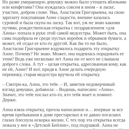
Но разве умирающую девушку можно было утешить яблоками
или конфетами? Она нуждалась совсем в ином – в ласке,
участии, добром слове. Увы, Анастасия Григорьевна, на свою
зарплату покупавшая Анне сладости, внешне казалась
суровой и была скупа на ласку. Так вот, уж не знаю какими
путями, рождественская открытка с поздравлением «для
Анны» попала в руки этой самой медсестры. Может быть, она
сама подобрала ее среди пустых коробок и обрывков бумаги, а
может, ей отдал ее кто-то другой. Как бы то ни было,
Анастасии Григорьевне вздумалось подарить эту открытку
Анне. Почему? Не знаю. Может, она надеялась порадовать ее
этим? Ведь уже несколько лет Анна ни от кого не слышала
доброго слова. А тут – целая открытка, адресованная кому, как
не ей, Анне? И вот, придя к Анне делать очередную
перевязку, старая медсестра вручила ей открытку.
– Смотри-ка, Анна, это тебе. – И, заметив недоверчивый
взгляд девушки, добавила: – Видишь, написано: «Анна».
Значит, это тебе послал кто-то, кто тебя знает и помнит.
Держи.
Анна взяла открытку, прочла написанное и… впервые за все
время пребывания в доме престарелых в ее давно погасших
глазах блеснула искорка жизни. С тех пор эта открытка всегда
лежала у нее в «Детской Библии», под подушкой. Анна не