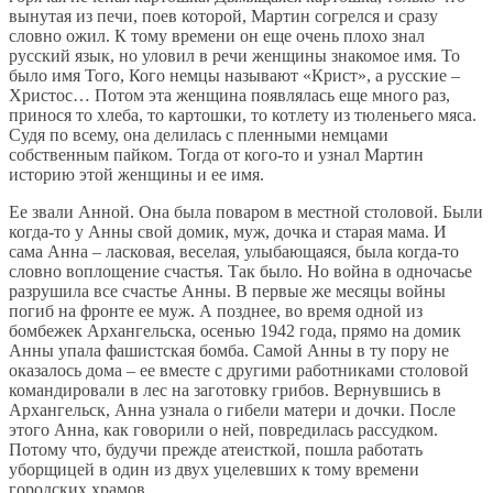
вынутая из печи, поев которой, Мартин согрелся и сразу
словно ожил. К тому времени он еще очень плохо знал
русский язык, но уловил в речи женщины знакомое имя. То
было имя Того, Кого немцы называют «Крист», а русские –
Христос… Потом эта женщина появлялась еще много раз,
принося то хлеба, то картошки, то котлету из тюленьего мяса.
Судя по всему, она делилась с пленными немцами
собственным пайком. Тогда от кого-то и узнал Мартин
историю этой женщины и ее имя.
Ее звали Анной. Она была поваром в местной столовой. Были
когда-то у Анны свой домик, муж, дочка и старая мама. И
сама Анна – ласковая, веселая, улыбающаяся, была когда-то
словно воплощение счастья. Так было. Но война в одночасье
разрушила все счастье Анны. В первые же месяцы войны
погиб на фронте ее муж. А позднее, во время одной из
бомбежек Архангельска, осенью 1942 года, прямо на домик
Анны упала фашистская бомба. Самой Анны в ту пору не
оказалось дома – ее вместе с другими работниками столовой
командировали в лес на заготовку грибов. Вернувшись в
Архангельск, Анна узнала о гибели матери и дочки. После
этого Анна, как говорили о ней, повредилась рассудком.
Потому что, будучи прежде атеисткой, пошла работать
уборщицей в один из двух уцелевших к тому времени
городских храмов.