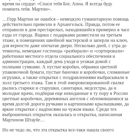
время на сердце: «Спаси тебя Бог, Анна. Я всегда буду
помнить тебя. Мартин».
…Герр Мартин не ошибся – немецкую гуманитарную помощь
действительно привезли в Архангельск. Правда, потом ее
отправили в дом престарелых, находившийся примерно в часе
езды от города. Ящики с подарками разместили на третьем
этаже, в помещениях швейной мастерской и заперли на ключ,
для верности даже опечатав двери. Несколько дней, с утра до
темноты, немецкие гостинцы «разбирали» и «сортировали»
работники местного отдела социального обеспечения и
администрации, каждый день уходя и уезжая домой с
полными сумками. А пустые коробки, обрывки цветной
упаковочной бумаги, пустые баночки и коробочки, сломанные
игрушки, а также открытки с поздравлениями выбрасывали в
холл третьего этажа. Там в этой импровизированной свалке
рылись старики и старушки, санитарки, медсестры, да и
молодые врачи, подбирая еще невиданные в ту пору в России
цветные коробочки, деревянных ангелов с обломившимися за
время долгой дороги ручками и картинными крылышками, да
яркие открытки с надписями на чужом языке. Среди тех
выброшенных открыток оказалась и открытка, написанная
Мартином Штаубе…
Но не чудо ли, что эта открытка все-таки нашла своего