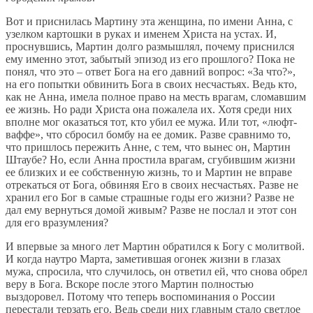
Вот и приснилась Мартину эта женщина, по имени Анна, с
узелком картошки в руках и именем Христа на устах. И,
проснувшись, Мартин долго размышлял, почему приснился
ему именно этот, забытый эпизод из его прошлого? Пока не
понял, что это – ответ Бога на его давний вопрос: «За что?»,
на его попытки обвинить Бога в своих несчастьях. Ведь кто,
как не Анна, имела полное право на месть врагам, сломавшим
ее жизнь. Но ради Христа она пожалела их. Хотя среди них
вполне мог оказаться тот, кто убил ее мужа. Или тот, «люфт-
ваффе», что сбросил бомбу на ее домик. Разве сравнимо то,
что пришлось пережить Анне, с тем, что вынес он, Мартин
Штаубе? Но, если Анна простила врагам, сгубившим жизни
ее близких и ее собственную жизнь, то и Мартин не вправе
отрекаться от Бога, обвиняя Его в своих несчастьях. Разве не
хранил его Бог в самые страшные годы его жизни? Разве не
дал ему вернуться домой живым? Разве не послал и этот сон
для его вразумления?
И впервые за много лет Мартин обратился к Богу с молитвой.
И когда наутро Марта, заметившая огонек жизни в глазах
мужа, спросила, что случилось, он ответил ей, что снова обрел
веру в Бога. Вскоре после этого Мартин полностью
выздоровел. Потому что теперь воспоминания о России
перестали терзать его. Ведь среди них главным стало светлое