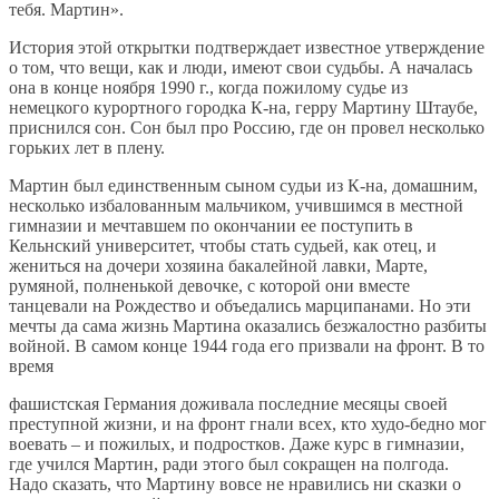
тебя. Мартин».
История этой открытки подтверждает известное утверждение
о том, что вещи, как и люди, имеют свои судьбы. А началась
она в конце ноября 1990 г., когда пожилому судье из
немецкого курортного городка К-на, герру Мартину Штаубе,
приснился сон. Сон был про Россию, где он провел несколько
горьких лет в плену.
Мартин был единственным сыном судьи из К-на, домашним,
несколько избалованным мальчиком, учившимся в местной
гимназии и мечтавшем по окончании ее поступить в
Кельнский университет, чтобы стать судьей, как отец, и
жениться на дочери хозяина бакалейной лавки, Марте,
румяной, полненькой девочке, с которой они вместе
танцевали на Рождество и объедались марципанами. Но эти
мечты да сама жизнь Мартина оказались безжалостно разбиты
войной. В самом конце 1944 года его призвали на фронт. В то
время
фашистская Германия доживала последние месяцы своей
преступной жизни, и на фронт гнали всех, кто худо-бедно мог
воевать – и пожилых, и подростков. Даже курс в гимназии,
где учился Мартин, ради этого был сокращен на полгода.
Надо сказать, что Мартину вовсе не нравились ни сказки о