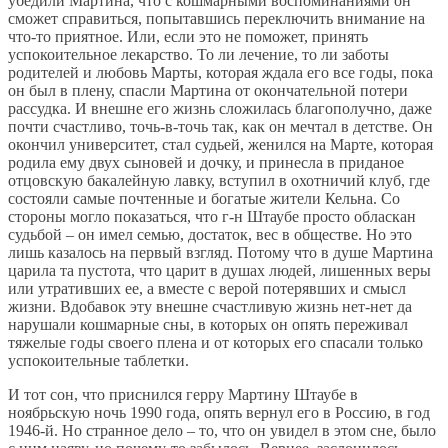
убедили Мартина, что с кошмарными воспоминаниями он
сможет справиться, попытавшись переключить внимание на
что-то приятное. Или, если это не поможет, принять
успокоительное лекарство. То ли лечение, то ли заботы
родителей и любовь Марты, которая ждала его все годы, пока
он был в плену, спасли Мартина от окончательной потери
рассудка. И внешне его жизнь сложилась благополучно, даже
почти счастливо, точь-в-точь так, как он мечтал в детстве. Он
окончил университет, стал судьей, женился на Марте, которая
родила ему двух сыновей и дочку, и принесла в приданое
отцовскую бакалейную лавку, вступил в охотничий клуб, где
состояли самые почтенные и богатые жители Кельна. Со
стороны могло показаться, что г-н Штаубе просто обласкан
судьбой – он имел семью, достаток, вес в обществе. Но это
лишь казалось на первый взгляд. Потому что в душе Мартина
царила та пустота, что царит в душах людей, лишенных веры
или утративших ее, а вместе с верой потерявших и смысл
жизни. Вдобавок эту внешне счастливую жизнь нет-нет да
нарушали кошмарные сны, в которых он опять переживал
тяжелые годы своего плена и от которых его спасали только
успокоительные таблетки.
И тот сон, что приснился герру Мартину Штаубе в
ноябрьскую ночь 1990 года, опять вернул его в Россию, в год
1946-й. Но странное дело – то, что он увидел в этом сне, было