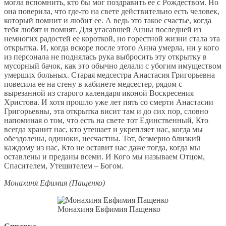
могла вспомнить, кто бы мог поздравить ее с Рождеством. Но
она поверила, что где-то на свете действительно есть человек,
который помнит и любит ее. А ведь это такое счастье, когда
тебя любят и помнят. Для угасавшей Анны последней из
немногих радостей ее короткой, но горестной жизни стала эта
открытка. И, когда вскоре после этого Анна умерла, ни у кого
из персонала не поднялась рука выбросить эту открытку в
мусорный бачок, как это обычно делали с убогим имуществом
умерших больных. Старая медсестра Анастасия Григорьевна
повесила ее на стену в кабинете медсестер, рядом с
вырезанной из старого календаря иконой Воскресения
Христова. И хотя прошло уже лет пять со смерти Анастасии
Григорьевны, эта открытка висит там и до сих пор, словно
напоминая о том, что есть на свете тот Единственный, Кто
всегда хранит нас, кто утешает и укрепляет нас, когда мы
обездолены, одиноки, несчастны. Тот, безмерно близкий
каждому из нас, Кто не оставит нас даже тогда, когда мы
оставлены и преданы всеми. И Кого мы называем Отцом,
Спасителем, Утешителем – Богом.
Монахиня Ефимия (Пащенко)
Монахиня Евфимия Пащенко