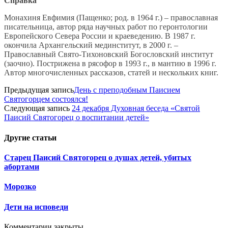
Справка
Монахиня Евфимия (Пащенко; род. в 1964 г.) – православная
писательница, автор ряда научных работ по геронтологии
Европейского Севера России и краеведению. В 1987 г.
окончила Архангельский мединститут, в 2000 г. –
Православный Свято-Тихоновский Богословский институт
(заочно). Пострижена в рясофор в 1993 г., в мантию в 1996 г.
Автор многочисленных рассказов, статей и нескольких книг.
Предыдущая запись
День с преподобным Паисием
Святогорцем состоялся!
Следующая запись
24 декабря Духовная беседа «Святой
Паисий Святогорец о воспитании детей»
Другие
статьи
Старец Паисий Святогорец о душах детей, убитых
абортами
Морозко
Дети на исповеди
Комментарии закрыты