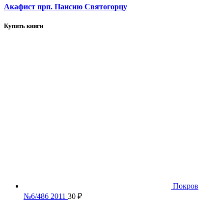
Акафист прп. Паисию Святогорцу
Купить книги
Покров
№6/486 2011
30
₽