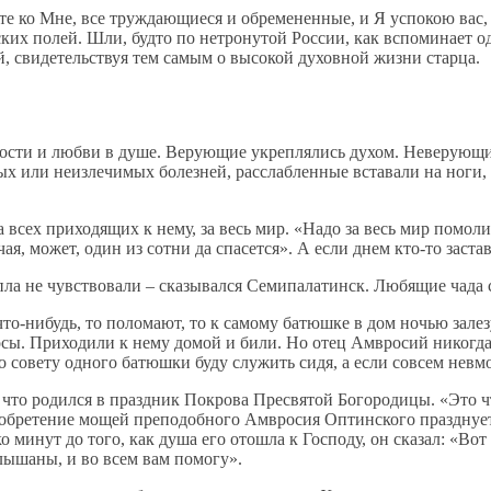
те ко Мне, все труждающиеся и обремененные, и Я успокою вас,
ких полей. Шли, будто по нетронутой России, как вспоминает о
 свидетельствуя тем самым о высокой духовной жизни старца.
адости и любви в душе. Верующие укреплялись духом. Неверующи
х или неизлечимых болезней, расслабленные вставали на ноги, 
 всех приходящих к нему, за весь мир. «Надо за весь мир помолит
, может, один из сотни да спасется». А если днем кто-то застава
пла не чувствовали – сказывался Семипалатинск. Любящие чада с
то-нибудь, то поломают, то к самому батюшке в дом ночью залезу
сы. Приходили к нему домой и били. Но отец Амвросий никогда н
 совету одного батюшки буду служить сидя, а если совсем невмо
 что родился в праздник Покрова Пресвятой Богородицы. «Это чт
 (обретение мощей преподобного Амвросия Оптинского празднует
 минут до того, как душа его отошла к Господу, он сказал: «Во
лышаны, и во всем вам помогу».