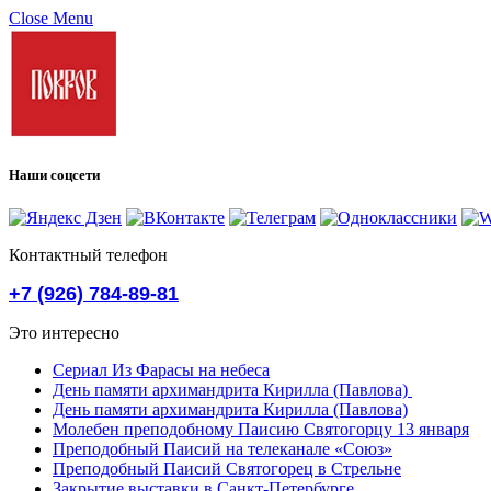
Close Menu
Наши соцсети
Контактный телефон
+7 (926) 784-89-81
Это интересно
Сериал Из Фарасы на небеса
День памяти архимандрита Кирилла (Павлова)
День памяти архимандрита Кирилла (Павлова)
Молебен преподобному Паисию Святогорцу 13 января
Преподобный Паисий на телеканале «Союз»
Преподобный Паисий Святогорец в Стрельне
Закрытие выставки в Санкт-Петербурге