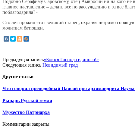
Подобно Серафиму Саровскому, отец Амвросий ни на кого не во
главное наставление – делать все по рассуждению и за все благ
поблагодарила?»
Сто лет прожил этот великий старец, охраняя незримо горящую 
молитвам батюшки.
Предыдущая запись
«Боюся Господа единого!»
Следующая запись
Невидимый град
Другие
статьи
Что говорил преподобный Паисий про архимандрита Наума
Рыцарь Русской земли
Мужество Патриарха
Комментарии закрыты