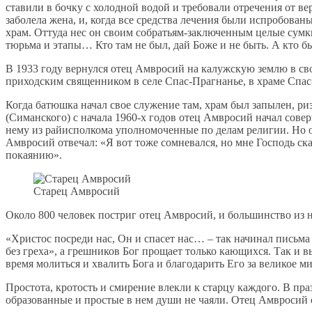
ставили в бочку с холодной водой и требовали отречения от 
заболела жена, и, когда все средства лечения были испробова
храм. Оттуда нес он своим собратьям-заключенным целые сумки
тюрьма и этапы… Кто там не был, дай Боже и не быть. А кто б
В 1933 году вернулся отец Амвросий на калужскую землю в сво
приходским священником в селе Спас-Прагнанье, в храме Спас-
Когда батюшка начал свое служение там, храм был запылен, ри
(Симанского) с начала 1960-х годов отец Амвросий начал сове
нему из райисполкома уполномоченные по делам религии. Но от
Амвросий отвечал: «Я вот тоже сомневался, но мне Господь ск
покаянию».
Старец Амвросий
Около 800 человек постриг отец Амвросий, и большинство из 
«Христос посреди нас, Он и спасет нас… – так начинал письма 
без греха», а грешников Бог прощает только кающихся. Так и 
время молиться и хвалить Бога и благодарить Его за великое
Простота, кротость и смирение влекли к старцу каждого. В пр
образованные и простые в нем души не чаяли. Отец Амвросий 