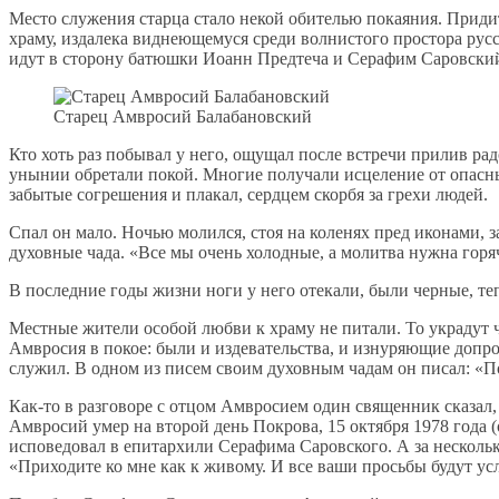
Место служения старца стало некой обителью покаяния. Приди
храму, издалека виднеющемуся среди волнистого простора русс
идут в сторону батюшки Иоанн Предтеча и Серафим Саровский,
Старец Амвросий Балабановский
Кто хоть раз побывал у него, ощущал после встречи прилив р
унынии обретали покой. Многие получали исцеление от опасны
забытые согрешения и плакал, сердцем скорбя за грехи людей.
Спал он мало. Ночью молился, стоя на коленях пред иконами, за
духовные чада. «Все мы очень холодные, а молитва нужна горячая
В последние годы жизни ноги у него отекали, были черные, те
Местные жители особой любви к храму не питали. То украдут ч
Амвросия в покое: были и издевательства, и изнуряющие допро
служил. В одном из писем своим духовным чадам он писал: «По
Как-то в разговоре с отцом Амвросием один священник сказал,
Амвросий умер на второй день Покрова, 15 октября 1978 года
исповедовал в епитархили Серафима Саровского. А за несколько
«Приходите ко мне как к живому. И все ваши просьбы будут ус