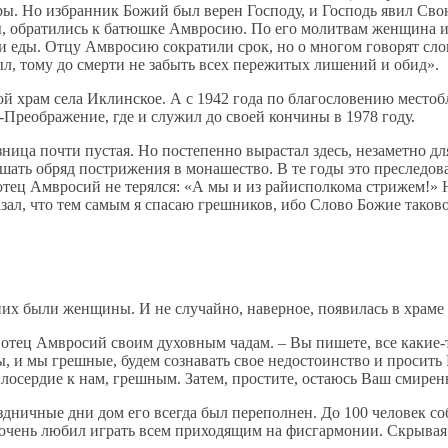
веры. Но избранник Божий был верен Господу, и Господь явил Св
ны, обратились к батюшке Амвросию. По его молитвам женщина ис
 еды. Отцу Амвросию сократили срок, но о многом говорят слов
ыл, тому до смерти не забыть всех пережитых лишений и обид».
й храм села Иклинское. А с 1942 года по благословению местоб
Преображение, где и служил до своей кончины в 1978 году.
зница почти пустая. Но постепенно вырастал здесь, незаметно д
ршать обряд пострижения в монашество. В те годы это преследов
ец Амвросий не терялся: «А мы и из райисполкома стрижем!» На
азал, что тем самым я спасаю грешников, ибо Слово Божие таков
них были женщины. И не случайно, наверное, появилась в храме
отец Амвросий своим духовным чадам. – Вы пишете, все какие-то
вы, и мы грешные, будем сознавать свое недостоинство и просит
 милосердие к нам, грешным. Затем, простите, остаюсь Ваш сми
аздничные дни дом его всегда был переполнен. До 100 человек со
очень любил играть всем приходящим на фисгармонии. Скрывая 