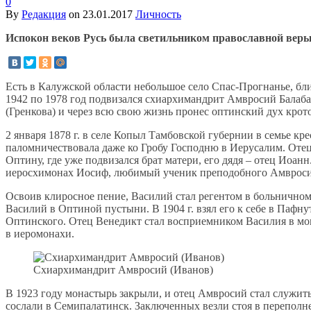
0
By
Редакция
on
23.01.2017
Личность
Испокон веков Русь была светильником православной вер
Есть в Калужской области небольшое село Спас-Прогнанье, близ
1942 по 1978 год подвизался схиархимандрит Амвросий Балаба
(Гренкова) и через всю свою жизнь пронес оптинский дух кро
2 января 1878 г. в селе Копыл Тамбовской губернии в семье к
паломничествовала даже ко Гробу Господню в Иерусалим. Отец 
Оптину, где уже подвизался брат матери, его дядя – отец Иоан
иеросхимонах Иосиф, любимый ученик преподобного Амвросия,
Освоив клиросное пение, Василий стал регентом в больничном
Василий в Оптиной пустыни. В 1904 г. взял его к себе в Пафн
Оптинского. Отец Венедикт стал восприемником Василия в мона
в иеромонахи.
Схиархимандрит Амвросий (Иванов)
В 1923 году монастырь закрыли, и отец Амвросий стал служить 
сослали в Семипалатинск. Заключенных везли стоя в переполн