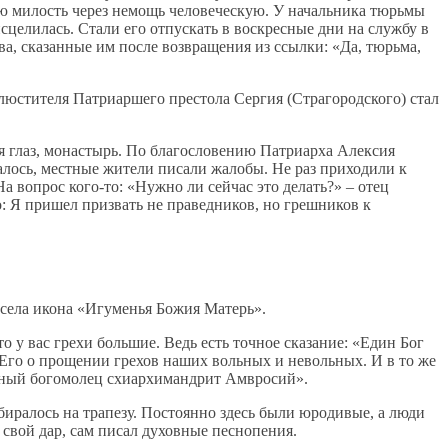
ою милость через немощь человеческую. У начальника тюрьмы
целилась. Стали его отпускать в воскресные дни на службу в
а, сказанные им после возвращения из ссылки: «Да, тюрьма,
люстителя Патриаршего престола Сергия (Страгородского) стал
ля глаз, монастырь. По благословению Патриарха Алексия
алось, местные жители писали жалобы. Не раз приходили к
 вопрос кого-то: «Нужно ли сейчас это делать?» – отец
о: Я пришел призвать не праведников, но грешников к
 села икона «Игуменья Божия Матерь».
 у вас грехи большие. Ведь есть точное сказание: «Един Бог
ь Его о прощении грехов наших вольных и невольных. И в то же
ренный богомолец схиархимандрит Амвросий».
биралось на трапезу. Постоянно здесь были юродивые, а люди
свой дар, сам писал духовные песнопения.