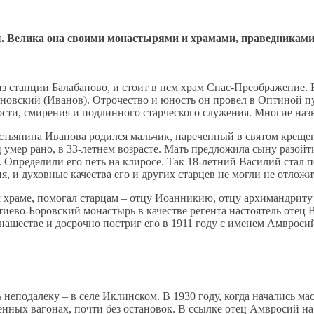
ы. Велика она своими монастырями и храмами, праведникам
 станции Балабаново, и стоит в нем храм Спас-Преображение. В 
новский (Иванов). Отрочество и юность он провел в Оптиной п
тости, смирения и подлинного старческого служения. Многие н
рестьянина Иванова родился мальчик, нареченный в святом крещ
умер рано, в 33-летнем возрасте. Мать предложила сыну разойт
н. Определили его петь на клиросе. Так 18-летний Василий стал
 и духовные качества его и других старцев не могли не отлож
 храме, помогал старцам – отцу Иоанникию, отцу архимандриту
утиево-Боровский монастырь в качестве регента настоятель оте
шестве и досрочно постриг его в 1911 году с именем Амвросий 
неподалеку – в селе Иклинском. В 1930 году, когда начались ма
енных вагонах, почти без остановок. В ссылке отец Амвросий н