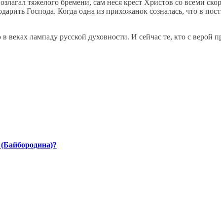
злагал тяжелого бремени, сам неся крест Христов со всеми ско
одарить Господа. Когда одна из прихожанок созналась, что в пос
в веках лампаду русской духовности. И сейчас те, кто с верой п
 (Байбородина)?