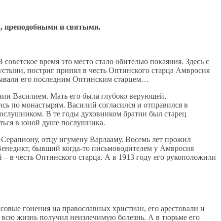
и, преподобными и святыми.
советское время это место стало обителью покаяния. Здесь с
устыни, постриг принял в честь Оптинского старца Амвросия
азывали его последним Оптинским старцем…
ении Василием. Мать его была глубоко верующей,
ись по монастырям. Василий согласился и отправился в
 послушником. В те годы духовником братии был старец
иться в юной душе послушника.
 Серапиону, отцу игумену Варлааму. Восемь лет прожил
ц Венедикт, бывший когда-то письмоводителем у Амвросия
– в честь Оптинского старца. А в 1913 году его рукоположили
ссовые гонения на православных христиан, его арестовали и
а всю жизнь получил неизлечимую болезнь. А в тюрьме его