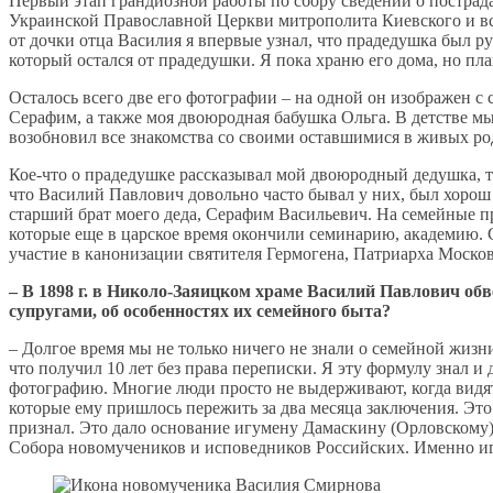
Первый этап грандиозной работы по сбору сведений о постра
Украинской Православной Церкви митрополита Киевского и все
от дочки отца Василия я впервые узнал, что прадедушка был 
который остался от прадедушки. Я пока храню его дома, но пл
Осталось всего две его фотографии – на одной он изображен с
Серафим, а также моя двоюродная бабушка Ольга. В детстве мы
возобновил все знакомства со своими оставшимися в живых р
Кое-что о прадедушке рассказывал мой двоюродный дедушка, то
что Василий Павлович довольно часто бывал у них, был хоро
старший брат моего деда, Серафим Васильевич. На семейные п
которые еще в царское время окончили семинарию, академию.
участие в канонизации святителя Гермогена, Патриарха Москов
– В 1898 г. в Николо-Заяицком храме Василий Павлович об
супругами, об особенностях их семейного быта?
– Долгое время мы не только ничего не знали о семейной жизн
что получил 10 лет без права переписки. Я эту формулу знал и 
фотографию. Многие люди просто не выдерживают, когда видят
которые ему пришлось пережить за два месяца заключения. Это
признал. Это дало основание игумену Дамаскину (Орловскому) 
Собора новомучеников и исповедников Российских. Именно и