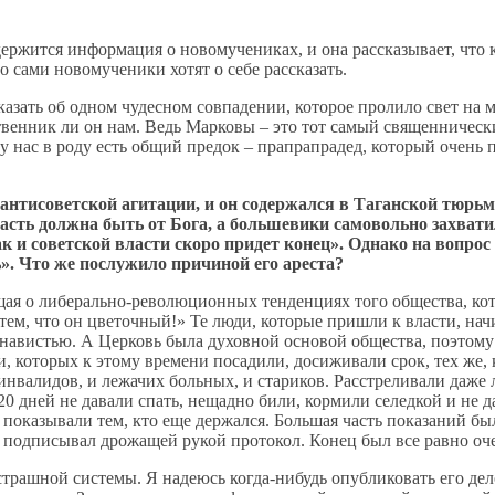
держится информация о новомучениках, и она рассказывает, чт
о сами новомученики хотят о себе рассказать.
казать об одном чудесном совпадении, которое пролило свет на 
енник ли он нам. Ведь Марковы – это тот самый священнически
у нас в роду есть общий предок – прапрапрадед, который очень п
в антисоветской агитации, и он содержался в Таганской тюрь
ть должна быть от Бога, а большевики самовольно захватил
ак и советской власти скоро придет конец». Однако на вопро
». Что же послужило причиной его ареста?
щая о либерально-революционных тенденциях того общества, кот
атем, что он цветочный!» Те люди, которые пришли к власти, на
навистью. А Церковь была духовной основой общества, поэтому
которых к этому времени посадили, досиживали срок, тех же, кт
 инвалидов, и лежачих больных, и стариков. Расстреливали даже
 20 дней не давали спать, нещадно били, кормили селедкой и не 
показывали тем, кто еще держался. Большая часть показаний бы
о подписывал дрожащей рукой протокол. Конец был все равно оче
 страшной системы. Я надеюсь когда-нибудь опубликовать его д