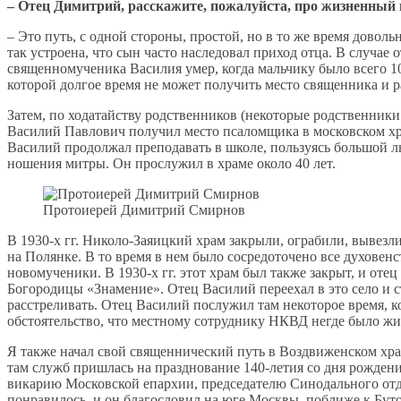
– Отец Димитрий, расскажите, пожалуйста, про жизненный
– Это путь, с одной стороны, простой, но в то же время довол
так устроена, что сын часто наследовал приход отца. В случа
священномученика Василия умер, когда мальчику было всего 1
которой долгое время не может получить место священника и р
Затем, по ходатайству родственников (некоторые родственник
Василий Павлович получил место псаломщика в московском храм
Василий продолжал преподавать в школе, пользуясь большой лю
ношения митры. Он прослужил в храме около 40 лет.
Протоиерей Димитрий Смирнов
В 1930-х гг. Николо-Заяицкий храм закрыли, ограбили, вывезл
на Полянке. В то время в нем было сосредоточено все духовен
новомученики. В 1930-х гг. этот храм был также закрыт, и оте
Богородицы «Знамение». Отец Василий переехал в это село и с
расстреливать. Отец Василий послужил там некоторое время, к
обстоятельство, что местному сотруднику НКВД негде было жит
Я также начал свой священнический путь в Воздвиженском храм
там служб пришлась на празднование 140-летия со дня рожден
викарию Московской епархии, председателю Синодального от
понравилось, и он благословил на юге Москвы, поближе к Бутов