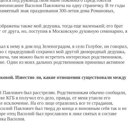
дился под руководством ныне покойного Предстоятеля
неописание Василия Павловича на одну страничку. В те годы
 памятный знак празднования 300-летия дома Романовых,
ображены также мой дедушка, тогда еще маленький; его брат
г от друга, но, поступив в Московскую духовную семинарию, я
л к нему в дом под Зеленоградом, в село Голубое, он говорил,
тво с прадедушкой сохранил мой другой двоюродный дедушка,
вича, там можно было встретить интересных родственников,
не. Один из моих дальних родственников принимал активное
ковой. Известно ли, какие отношения существовали между
лий Павлович был расстрелян. Родственникам обычно сообщали,
ве КГБ я получил его дело, правда, от меня утаили его
исключение. На его лице отразились все те страдания,
асилий Павлович был тверд до конца и виновным себя так и не
ре отец Василий был прославлен в лике святых в составе
ика Василия.