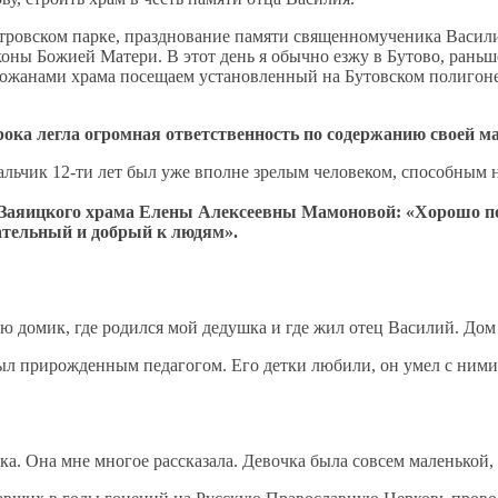
тровском парке, празднование памяти священномученика Васили
иконы Божией Матери. В этот день я обычно езжу в Бутово, ран
жанами храма посещаем установленный на Бутовском полигоне 
трока легла огромная ответственность по содержанию своей м
 мальчик 12-ти лет был уже вполне зрелым человеком, способным 
Заяицкого храма Елены Алексеевны Мамоновой: «Хорошо п
мательный и добрый к людям».
наю домик, где родился мой дедушка и где жил отец Василий. До
был прирожденным педагогом. Его детки любили, он умел с ними 
ка. Она мне многое рассказала. Девочка была совсем маленькой, 