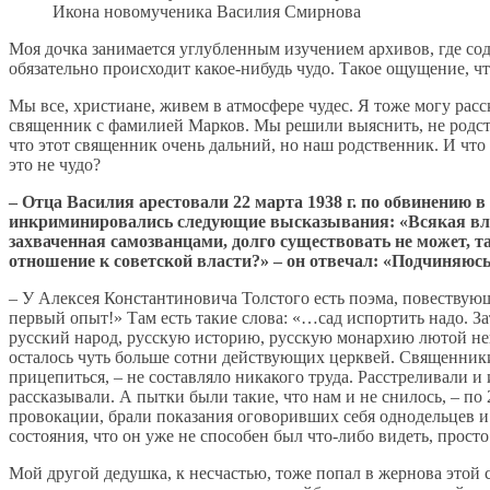
Икона новомученика Василия Смирнова
Моя дочка занимается углубленным изучением архивов, где со
обязательно происходит какое-нибудь чудо. Такое ощущение, чт
Мы все, христиане, живем в атмосфере чудес. Я тоже могу расс
священник с фамилией Марков. Мы решили выяснить, не родств
что этот священник очень дальний, но наш родственник. И что 
это не чудо?
– Отца Василия арестовали 22 марта 1938 г. по обвинению 
инкриминировались следующие высказывания: «Всякая влас
захваченная самозванцами, долго существовать не может, т
отношение к советской власти?» – он отвечал: «Подчиняюсь
– У Алексея Константиновича Толстого есть поэма, повествую
первый опыт!» Там есть такие слова: «…сад испортить надо. З
русский народ, русскую историю, русскую монархию лютой не
осталось чуть больше сотни действующих церквей. Священники, 
прицепиться, – не составляло никакого труда. Расстреливали и
рассказывали. А пытки были такие, что нам и не снилось, – по
провокации, брали показания оговоривших себя однодельцев и 
состояния, что он уже не способен был что-либо видеть, прост
Мой другой дедушка, к несчастью, тоже попал в жернова этой