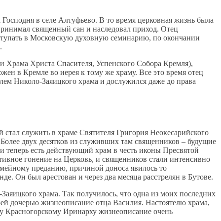
а Господня в селе Алтуфьево. В то время церковная жизнь была
й принимал священный сан и наследовал приход. Отец
оступать в Московскую духовную семинарию, по окончании
.
ми Храма Христа Спасителя, Успенского Собора Кремля),
ен в Кремле во иерея к тому же храму. Все это время отец
елем Николо-Заяицкого храма и дослужился даже до права
ий стал служить в храме Святителя Григория Неокесарийского
. Более двух десятков из служивших там священников – будущие
е и теперь есть действующий храм в честь иконы Пресвятой
ктивное гонение на Церковь, и священников стали интенсивно
семейному преданию, причиной доноса явилось то
е. Он был арестован и через два месяца расстрелян в Бутове.
-Заяицкого храма. Так получилось, что одна из моих последних
оей дочерью жизнеописание отца Василия. Настоятелю храма,
у Красногорскому Иринарху жизнеописание очень