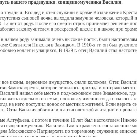
 путь вашего прадедушки, священномученика Василия.
ьно трудный. Его дед и отец служили в храме Воздвижения Крест
е отсутствия сыновей дочка выходила замуж за человека, которы
0–12 лет от роду. После его смерти отрок принимает решение п
аботает законоучителем в воскресной школе и в школе при храме
и в нашем роду занимали очень высокие посты, были настоятеля
е Святителя Николая в Заяицком. В 1910-х гг. он был рукополож
бовью коллег и учащихся. В 1929 г. отец Василий стал настоят
и все иконы, церковное имущество, сняли колокола. Отец Васил
ство Замоскворечья, которое лишилось прихода и потеряло место
ц Василий нашел себе место в подмосковном селе Знаменское, гд
тал жить отдельно от семьи, поскольку именно тогда началось а
огда на него поступил донос от местных жителей. Если верить 
ь. Отца Василия обвинили в антисоветской агитации и пропаганд
е Алтуфьева, а потом в течение 10 лет был настоятелем Николо
ия священномученика Василия. Там в храме есть составленное м
дела Московского Патриархата по тюремному служению епископ
у, строить храм в честь памяти отца Василия.