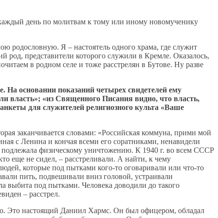
о каждый день по молитвам к тому или иному новомученику
мою родословную. Я – настоятель одного храма, где служит
й род, представители которого служили в Кремле. Оказалось,
очитаем в родном селе и тоже расстрелян в Бутове. Ну разве
ме. На основании показаний четырех свидетелей ему
и власть»; «из Священного Писания видно, что власть,
с анкеты для служителей религиозного культа «Ваше
орая заканчивается словами: «Российская коммуна, прими мой
чиная с Ленина и кончая всеми его соратниками, ненавидели
 подлежала физическому уничтожению. К 1940 г. во всем СССР
о еще не сидел, – расстреливали. А найти, к чему
 людей, которые под пытками кого-то оговаривали или что-то
давали пить, подвешивали вниз головой, устраивали
ла выбита под пытками. Человека доводили до такого
виден – расстрел.
ело. Это настоящий Даниил Хармс. Он был офицером, обладал