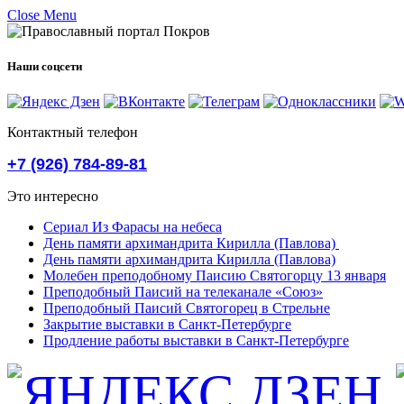
Close Menu
Наши соцсети
Контактный телефон
+7 (926) 784-89-81
Это интересно
Сериал Из Фарасы на небеса
День памяти архимандрита Кирилла (Павлова)
День памяти архимандрита Кирилла (Павлова)
Молебен преподобному Паисию Святогорцу 13 января
Преподобный Паисий на телеканале «Союз»
Преподобный Паисий Святогорец в Стрельне
Закрытие выставки в Санкт-Петербурге
Продление работы выставки в Санкт-Петербурге