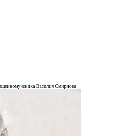
вященномученика Василия Смирнова