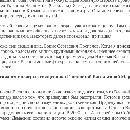
давших в годы гонений на Русскую Православную Церковь прово
я Украины Владимира (Сабодана). Я тогда написал краткое жиз
рукоположен в Кремле и дослужился до митры. Она мне передала
анирую передать в наш музей.
 семьей, совсем еще молодым, когда служил псаломщиком. Там из
 не очень много общались, поскольку жили довольно далеко дру
одственниками. Некоторых даже исповедовал, причащал.
же сын священника, Борис Сергеевич Поспелов. Когда я приезжа
ш собою, волосы его вились крупными локонами. Внешнее сходс
раздники мы собирались в квартире моего деда Николая Василье
 Среди них были заметные фигуры на нашем церковном небоскло
ского.
венчался с дочерью священника Елизаветой Васильевной Мар
и отца Василия, но нам не было известно даже о том, что Васи
догадывался о том, что прадедушка был расстрелян. Потом в архи
 фотографии своих измученных родственников. Прадедушка – не 
 видно и по почерку, когда он подписывал протоколы. Однако В
представить его к канонизации. В 2000 г. на Архиерейском Собо
гумен Дамаскин составил первую версию жития священномучен