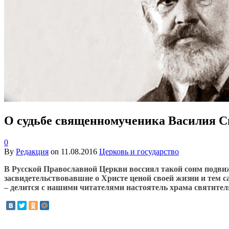
О судьбе священномученика Василия 
0
By
Редакция
on
11.08.2016
Церковь и государство
В Русской Православной Церкви воссиял такой сонм подвиж
засвидетельствовавшие о Христе ценой своей жизни и тем
– делится с нашими читателями настоятель храма святит