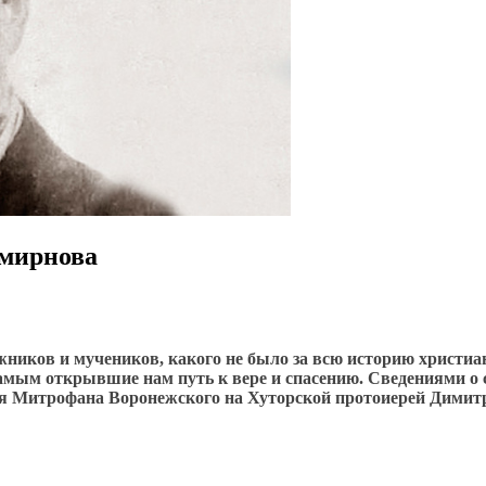
Смирнова
ников и мучеников, какого не было за всю историю христиан
 самым открывшие нам путь к вере и спасению. Сведениями 
еля Митрофана Воронежского на Хуторской протоиерей Дими