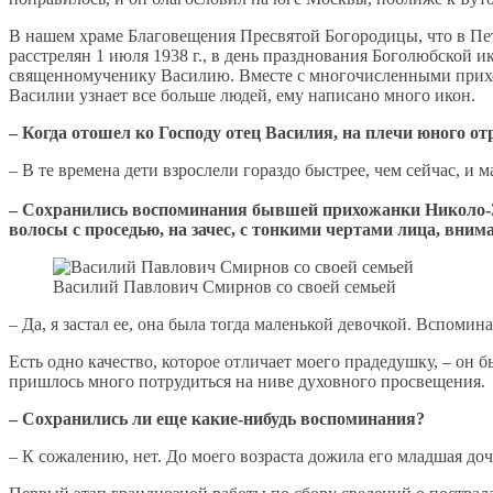
В нашем храме Благовещения Пресвятой Богородицы, что в Пе
расстрелян 1 июля 1938 г., в день празднования Боголюбской 
священномученику Василию. Вместе с многочисленными прихо
Василии узнает все больше людей, ему написано много икон.
– Когда отошел ко Господу отец Василия, на плечи юного о
– В те времена дети взрослели гораздо быстрее, чем сейчас, и
– Сохранились воспоминания бывшей прихожанки Николо-
волосы с проседью, на зачес, с тонкими чертами лица, вни
Василий Павлович Смирнов со своей семьей
– Да, я застал ее, она была тогда маленькой девочкой. Вспоми
Есть одно качество, которое отличает моего прадедушку, – он 
пришлось много потрудиться на ниве духовного просвещения.
– Сохранились ли еще какие-нибудь воспоминания?
– К сожалению, нет. До моего возраста дожила его младшая доч