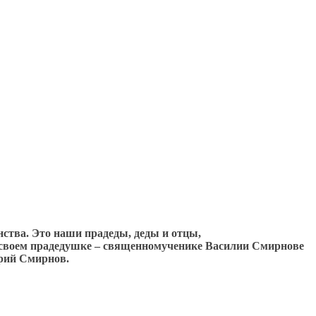
ства. Это наши прадеды, деды и отцы,
о своем прадедушке – священномученике Василии Смирнове
трий Смирнов.