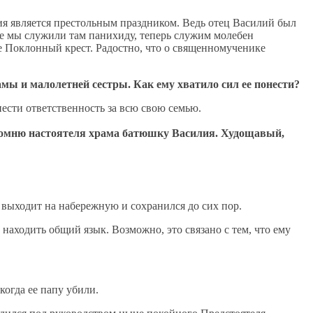
я является престольным праздником. Ведь отец Василий был
ьше мы служили там панихиду, теперь служим молебен
Поклонный крест. Радостно, что о священномученике
амы и малолетней сестры. Как ему хватило сил ее понести?
нести ответственность за всю свою семью.
омню настоятеля храма батюшку Василия. Худощавый,
м выходит на набережную и сохранился до сих пор.
находить общий язык. Возможно, это связано с тем, что ему
когда ее папу убили.