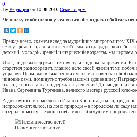
0
By
Редакция
on
10.08.2016
Семья и дом
Человеку свойственно утомляться, без отдыха обойтись нев
Прежде всего, скажем вслед за мудрейшим митрополитом XIX с
смену времен года для того, чтобы мы всегда радовались богат
детский, молодой, зрелый и старческий возрасты, мы черпаем 
Итак, не должно держать тетиву лука в одном напряжении. Есл
стараться разнообразить главное дело своей жизни теми побо
управляя Церковью в тяжелейших условиях советских безбожн
чиновниками, поминутно требовавшими аудиенции у Патриарха
благодатного старца поддержки и утешения! До нас дошли сви
Ивана Сергеевича Тургенева, великого мастера русской художе
А для святого и праведного Иоанна Кронштадтского, трудовой 
непродолжительное, на лоне природы – в городском ли саду ил
созерцал красоту звездного неба или любимую им природу сев
Паломничество детей