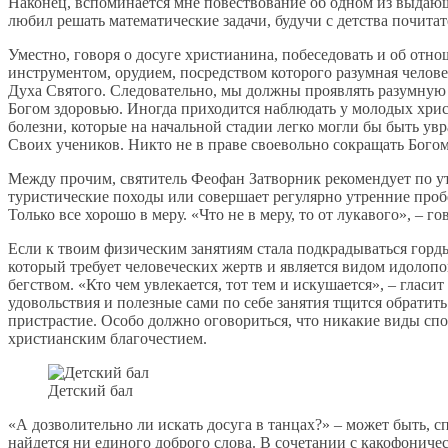
Наконец, вспоминается мне повествование об одном из выда
любил решать математические задачи, будучи с детства почитат
Уместно, говоря о досуге христианина, побеседовать и об отно
инструментом, орудием, посредством которого разумная челове
Духа Святого. Следовательно, мы должны проявлять разумную з
Богом здоровью. Иногда приходится наблюдать у молодых хрис
болезни, которые на начальной стадии легко могли бы быть ув
Своих учеников. Никто не в праве своевольно сокращать Бого
Между прочим, святитель Феофан Затворник рекомендует по ут
туристические походы или совершает регулярно утренние пробе
Только все хорошо в меру. «Что не в меру, то от лукавого», – 
Если к твоим физическим занятиям стала подкрадываться гордын
который требует человеческих жертв и является видом идолопо
бегством. «Кто чем увлекается, тот тем и искушается», – глас
удовольствия и полезные сами по себе занятия тщится обратить
пристрастие. Особо должно оговориться, что никакие виды спо
христианским благочестием.
Детский бал
«А дозволительно ли искать досуга в танцах?» – может быть, с
найдется ни единого доброго слова. В сочетании с какофониче