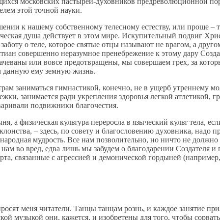
ющихся московских пастырей-духовников предреволюционной по
елем этой точной науки.
шении к нашему собственному телесному естеству, или проще – т
ческая душа действует в этом мире. Искупительный подвиг Хрис
аботу о теле, которое святые отцы называют не врагом, а друго
тиан совершенно неразумное пренебрежение к этому дару Создат
рачеваны или вовсе предотвращены, мы совершаем грех, за кото
м данную ему земную жизнь.
рам заниматься гимнастикой, конечно, не в ущерб утреннему мо
жки, занимается ради укрепления здоровья легкой атлетикой, гр
говаривали подвижники благочестия.
я, а физическая культура переросла в языческий культ тела, есл
клонства, – здесь, по совету и благословению духовника, надо 
ит народная мудрость. Все нам позволительно, но ничто не должн
 нам во вред, едва лишь мы забудем о благодарении Создателя и
рта, связанные с агрессией и демонической гордыней (например,
просят меня читатели. Танцы танцам рознь, и каждое занятие при
ской музыкой они, кажется, и изобретены для того, чтобы сорва