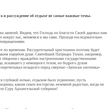
уга и рассуждение об отдыхе не самые важные темы.
а занятий. Видим, что Господь по благости Своей даровал нам
се вокруг нас, меняемся и мы сами. Проходя последовательно
коловращениями.
 ее по временам. Рассудительный христианин поэтому будет
икаким ущербом душе. Святейший Патриарх Тихон, например,
от общения с враждебно настроенными государственными
, искавшего у немощного телом, но бодрого духом
й перечитывал незадолго перед смертью «Записки охотника»
лся глубокой ночью, отдыхом было уединение, пусть
едника, каким сияло восторгом, неземной радостью, когда он
кую Суру Архангельской губернии!