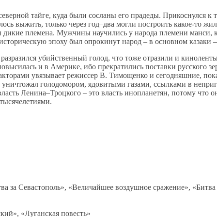
верной тайге, куда были сосланы его прадеды. Прикоснулся к т
алось выжить, только через год–два могли построить какое-то ж
 дикие племена. Мужчины научились у народа племени манси, кот
историческую эпоху был опрокинут народ – в основном казаки – 
 разразился убийственный голод, что тоже отразили и киноленты
 повысилась и в Америке, ибо прекратились поставки русского зе
факторами увязывает режиссер В. Тимощенко и сегодняшние, по
то уничтожал голодомором, ядовитыми газами, ссылками в непри
ласть Ленина–Троцкого – это власть инопланетян, потому что они
 тысячелетиями.
тва за Севастополь», «Величайшее воздушное сражение», «Битва 
ский», «Луганская повесть»