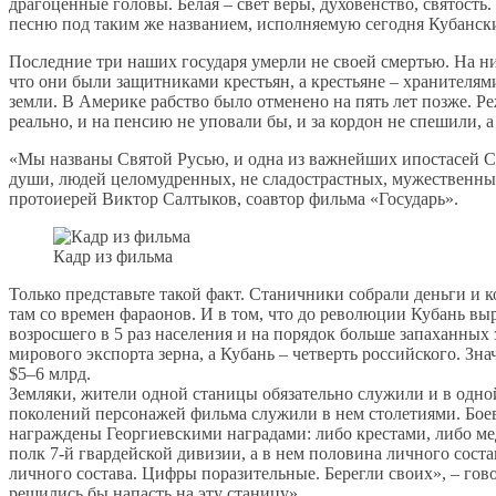
драгоценные головы. Белая – свет веры, духовенство, святость.
песню под таким же названием, исполняемую сегодня Кубанским
Последние три наших государя умерли не своей смертью. На ни
что они были защитниками крестьян, а крестьяне – хранителя
земли. В Америке рабство было отменено на пять лет позже. Ре
реально, и на пенсию не уповали бы, и за кордон не спешили, 
«Мы названы Святой Русью, и одна из важнейших ипостасей Св
души, людей целомудренных, не сладострастных, мужественных
протоиерей Виктор Салтыков, соавтор фильма «Государь».
Кадр из фильма
Только представьте такой факт. Станичники собрали деньги и
там со времен фараонов. И в том, что до революции Кубань выр
возросшего в 5 раз населения и на порядок больше запаханных
мирового экспорта зерна, а Кубань – четверть российского. З
$5–6 млрд.
Земляки, жители одной станицы обязательно служили и в одно
поколений персонажей фильма служили в нем столетиями. Боев
награждены Георгиевскими наградами: либо крестами, либо м
полк 7-й гвардейской дивизии, а в нем половина личного сост
личного состава. Цифры поразительные. Берегли своих», – гов
решились бы напасть на эту станицу».