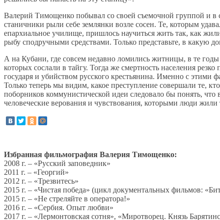
Валерий Тимощенко побывал со своей съемочной группой и в се
станичники рыли себе землянки возле сосен. Те, которым удав
епархиальное училище, пришлось научиться жить так, как жили
рыбу сподручными средствами. Только представьте, в какую до
А на Кубани, где совсем недавно ломились житницы, в те годы
которых сослали в тайгу. Тогда же смертность населения резко
государя и убийством русского крестьянина. Именно с этими 
Только теперь мы видим, какое преступление совершали те, к
поборников коммунистической идеи следовало бы понять, что в
человеческие верования и чувствования, которыми люди жили
Избранная фильмография Валерия Тимощенко:
2008 г. – «Русский заповедник»
2011 г. – «Георгий»
2012 г. – «Трезвитесь»
2015 г. – «Чистая победа» (цикл документальных фильмов: «Би
2015 г. – «Не стреляйте в оператора!»
2016 г. – «Сербия. Опыт любви»
2017 г. – «Лермонтовская сотня», «Миротворец. Князь Барятин