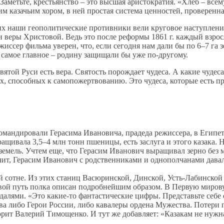
 Заметьте, крестьянство – это высшая аристократия. «Хлеб – все
 казачьим хором, в ней простая система ценностей, проверенна
х наши геополитические противники вели круговое наступление 
ми веры Христовой. Ведь это после реформы 1861 г. каждый взр
жиссер фильма уверен, что, если сегодня нам дали бы по 6–7 га
а самое главное – родину защищали бы уже по-другому.
ятой Руси есть вера. Святость порождает чудеса. А какие чудес
, способных к самопожертвованию. Это чудеса, которые есть п
 командировали Герасима Ивановича, прадеда режиссера, в Егип
ащивала 3,5–4 млн тонн пшеницы, есть заслуга и этого казака. 
 земель. Учтем еще, что Герасим Иванович выращивал зерно без
начит, Герасим Иванович с родственниками и однополчанами дава
й сотне. Из этих станиц Васюринской, Динской, Усть-Лабинско
ой путь полка описан подробнейшим образом. В Первую мировую
едалями. «Это какие-то фантастические цифры. Представьте се
ава либо Герои России, либо кавалеры ордена Мужества. Потери 
орит Валерий Тимощенко. И тут же добавляет: «Казакам не нужн