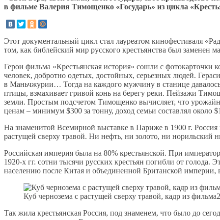
в фильме Валерия Тимощенко «Государь» из цикла «Кресть
Этот документальный цикл стал лауреатом кинофестиваля «Рад
том, как библейский мир русского крестьянства был заменен 
Герои фильма «Крестьянская история» сошли с фотокарточки к
человек, добротно одетых, достойных, серьезных людей. Гераси
в Маньчжурии… Тогда на каждого мужчину в станице давалось 2
птицы, взмахивает гривой конь на берегу реки. Пейзажи Тимо
земли. Простым подсчетом Тимощенко вычисляет, что урожайнос
ценам – минимум $300 за тонну, доход семьи составлял около $
На знаменитой Всемирной выставке в Париже в 1900 г. Россия 
растущей сверху травой. Ни нефть, ни золото, ни норильский ни
Российская империя была на 80% крестьянской. При императоре
1920-х гг. сотни тысячи русских крестьян погибли от голода. 
населению после Китая и объединенной Британской империи, в
Куб чернозема с растущей сверху травой, кадр из фильма
Так жила крестьянская Россия, под знаменем, что было до сегод