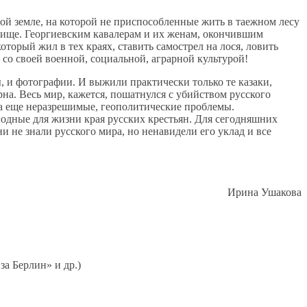
ой земле, на которой не приспособленные жить в таежном лесу
илище. Георгиевским кавалерам и их женам, окончившим
орый жил в тех краях, ставить самострел на лося, ловить
со своей военной, социальной, аграрной культурой!
, и фотографии. И выжили практически только те казаки,
рна. Весь мир, кажется, пошатнулся с убийством русского
ка еще неразрешимые, геополитические проблемы.
годные для жизни края русских крестьян. Для сегодняшних
 не знали русского мира, но ненавидели его уклад и все
Ирина Ушакова
за Берлин» и др.)