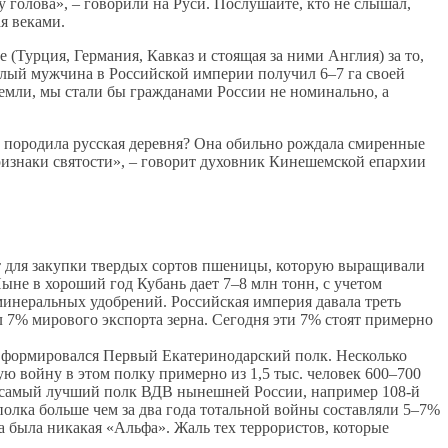
му голова», – говорили на Руси. Послушайте, кто не слышал,
я веками.
(Турция, Германия, Кавказ и стоящая за ними Англия) за то,
ослый мужчина в Российской империи получил 6–7 га своей
 земли, мы стали бы гражданами России не номинально, а
а породила русская деревня? Она обильно рождала смиренные
ризнаки святости», – говорит духовник Кинешемской епархии
ет для закупки твердых сортов пшеницы, которую выращивали
Ныне в хороший год Кубань дает 7–8 млн тонн, с учетом
 минеральных удобрений. Российская империя давала треть
л 7% мирового экспорта зерна. Сегодня эти 7% стоят примерно
й формировался Первый Екатеринодарский полк. Несколько
 войну в этом полку примерно из 1,5 тыс. человек 600–700
бе самый лучший полк ВДВ нынешней России, например 108-й
полка больше чем за два года тотальной войны составляли 5–7%
а была никакая «Альфа». Жаль тех террористов, которые