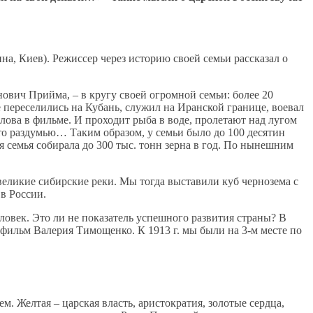
, Киев). Режиссер через историю своей семьи рассказал о
ович Прийма, – в кругу своей огромной семьи: более 20
е переселились на Кубань, служил на Иранской границе, воевал
лова в фильме. И проходит рыба в воде, пролетают над лугом
то раздумью… Таким образом, у семьи было до 100 десятин
я семья собирала до 300 тыс. тонн зерна в год. По нынешним
великие сибирские реки. Мы тогда выставили куб чернозема с
 в России.
ловек. Это ли не показатель успешного развития страны? В
 фильм Валерия Тимощенко. К 1913 г. мы были на 3-м месте по
м. Желтая – царская власть, аристократия, золотые сердца,