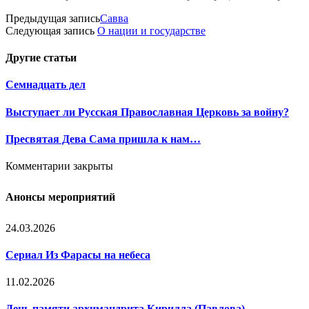
Предыдущая запись
Савва
Следующая запись
О нации и государстве
Другие
статьи
Семнадцать дел
Выступает ли Русская Православная Церковь за войну?
Пресвятая Дева Сама пришла к нам…
Комментарии закрыты
Анонсы мероприятий
24.03.2026
Сериал Из Фарасы на небеса
11.02.2026
День памяти архимандрита Кирилла (Павлова)