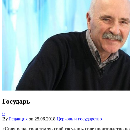
Государь
0
By
Редакция
on
25.06.2018
Церковь и государство
«Своя вера, своя земля, свой государь, свое производство 