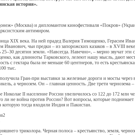
янская история».
онеж» (Москва) и дипломантом кинофестиваля «Покров» (Украина
марксистским антимиром.
онца XIX века. На ней прадед Валерия Тимощенко, Герасим Иван
м Иванович, чьи предки – из запорожских казаков – в XVIII век
5–30 десятин земли. «Навсегда. Навечно», – мерно звучат эти с
щенко, как длинноты Тарковского, лелеют нашу мысль, дают мес
ть с гектара была не меньше 60 центнеров, то есть крестьянска
100 тыс.
получила Гран-при выставки за железные дороги и мосты через 
кель, а чернозем. Он – главная ценность. Две трети чернозема –
 Николае II население России увеличилось со 122 до 172 млн че
Это ли не война против России? Вот вопросы, которые поднимает
 которую тогда входили Индия и Пакистан.
2
няшнего триколора. Черная полоса – крестьянство, земля, чернозе