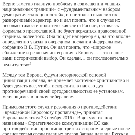
Верно заметив главную проблему в совмещении «наших
национальных традиций» с «фундаментальным набором
демократических ценностей», он не только выделил их
разноречивый характер, но и дал понять, что в случае их
несовместимости политическая элита России, оставаясь
формально православной, не будет держаться православной
старины. Более того. Она пойдет наперекор ей, на что вполне
определенно указал в очередном послании Федеральному
собранию В.В. Путин. Он дал понять, что «широкое
сближение и реальная интеграция в Европу… – это наш с
вами исторический выбор. Он сделан… он последовательно
3
реализуется»
.
Между тем Европа, будучи исторической основой
цивилизации Запада, не приемлет восточное христианство и
будет делать все, чтобы искоренить в нас его дух,
противоречащий своей ортодоксальностью ее установкам,
меняющимся в пользу либерализма.
Примером этого служит резолюция о противодействии
«враждебной Евросоюзу пропаганде», принятая
Европарламентом 23 ноября 2016 г. В документе под
названием «Стратегические коммуникации ЕС как
противодействие пропаганде третьих сторон» впервые после
средневековья среди главных врагов Запада названа Русская