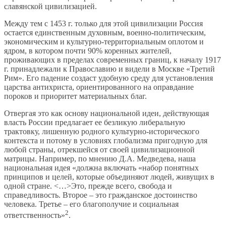
славянской цивилизацией.
Между тем с 1453 г. только для этой цивилизации Россия
остается единственным духовным, военно-политическим,
экономическим и культурно-территориальным оплотом и
ядром, в котором почти 90% коренных жителей,
проживающих в пределах современных границ, к началу 1917
г. принадлежали к Православию и видели в Москве «Третий
Рим». Его падение создаст удобную среду для установления
царства антихриста, ориентированного на оправдание
пороков и приоритет материальных благ.
Отвергая это как основу национальной идеи, действующая
власть России предлагает ее безликую либеральную
трактовку, лишенную родного культурно-исторического
контекста и потому в условиях глобализма пригодную для
любой страны, отрекшейся от своей цивилизационной
матрицы. Например, по мнению Д.А. Медведева, наша
национальная идея «должна включать «набор понятных
принципов и целей, которые объединяют людей, живущих в
одной стране. <…>Это, прежде всего, свобода и
справедливость. Второе – это гражданское достоинство
человека. Третье – его благополучие и социальная
2
ответственность»
.