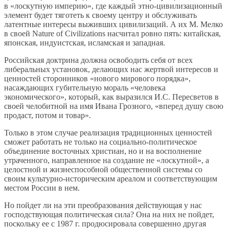
в «лоскутную империю», где каждый этно-цивилизационный
элемент будет тяготеть к своему центру и обслуживать
латентные интересы выживших цивилизаций. А их М. Мелко
в своей Nature of Civilizations насчитал ровно пять: китайская,
японская, индуистская, исламская и западная.
Российская доктрина должна освободить себя от всех
либеральных установок, делающих нас жертвой интересов и
ценностей сторонников «нового мирового порядка»,
насаждающих губительную мораль «человека
экономического», который, как выразился И.С. Пересветов в
своей челобитной на имя Ивана Грозного, «вперед душу свою
продаст, потом и товар».
Только в этом случае реализация традиционных ценностей
сможет работать не только на социально-политическое
объединение восточных христиан, но и на восполнение
утраченного, направленное на создание не «лоскутной», а
целостной и жизнеспособной общественной системы со
своим культурно-историческим ареалом и соответствующим
местом России в нем.
Но пойдет ли на эти преобразования действующая у нас
господствующая политическая сила? Она на них не пойдет,
поскольку ее с 1987 г. продюсировала совершенно другая