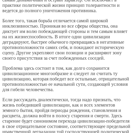
практике политической жизни принцип толерантности и
ведется до полного уничтожения противника.
Более того, такая борьба отличается самой широкой
инклюзивностью. Проникая во все сферы общества, она
диктует им волю побеждающей стороны и тем самым влияет
на их жизнеспособность. В итоге одни цивилизации
деградируют, быстрее обычного превращаясь в негативные
противоположности самих себя, и покидают историческую
сцену. Другие укрепляют свои позиции и расширяют зону
своего присутствия за счет побежденных соседей.
Проблема здесь состоит в том, как долго сохранится
цивилизационное многообразие и следует ли считать ту
цивилизацию, которая победит все остальные, отрицательной
противоположностью ее начальной сути, создающей условия
для гибели человечества.
Если рассуждать диалектически, тогда надо признать, что
жизнь победившей цивилизации, как и всех элементов
земного бытия, пройдя периоды рождения, становления и
расцвета, должна войти в полосу старения и смерти. Здесь
старение будет синонимом перехода цивилизации-победителя
в свое отрицательное состояние, соответствующее предельной
нравственной деградации той господствующей политической