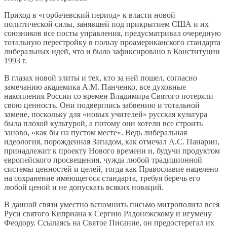
Приход в «горбачевский период» к власти новой
политической силы, занявшей под прикрытием США и их
союзников все посты управления, предусматривал очередную
тотальную перестройку в пользу проамериканского стандарта
либеральных идей, что и было зафиксировано в Конституции
1993 г.
В глазах новой элиты и тех, кто за ней пошел, согласно
замечанию академика А.М. Панченко, все духовные
накопления России со времен Владимира Святого потеряли
свою ценность. Они подверглись забвению и тотальной
замене, поскольку для «новых учителей» русская культура
была плохой культурой, а потому они хотели все строить
заново, «как бы на пустом месте». Ведь либеральная
идеология, порожденная Западом, как отмечал А.С. Панарин,
принадлежит к проекту Нового времени и, будучи продуктом
европейского просвещения, чужда любой традиционной
системы ценностей и целей, тогда как Православие нацелено
на сохранение имеющегося стандарта, требуя беречь его
любой ценой и не допускать всяких новаций.
В данной связи уместно вспомнить письмо митрополита всея
Руси святого Киприана к Сергию Радонежскому и игумену
Феодору. Ссылаясь на Святое Писание, он предостерегал их