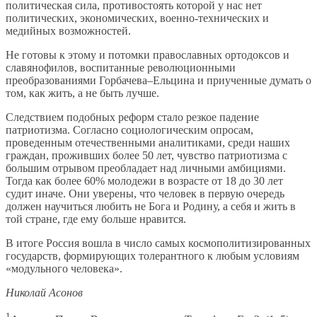
политическая сила, противостоять которой у нас нет
политических, экономических, военно-технических и
медийных возможностей.
Не готовы к этому и потомки православных ортодоксов и
славянофилов, воспитанные революционными
преобразованиями Горбачева–Ельцина и приученные думать о
том, как жить, а не быть лучше.
Следствием подобных реформ стало резкое падение
патриотизма. Согласно социологическим опросам,
проведенным отечественными аналитиками, среди наших
граждан, проживших более 50 лет, чувство патриотизма с
большим отрывом преобладает над личными амбициями.
Тогда как более 60% молодежи в возрасте от 18 до 30 лет
судит иначе. Они уверены, что человек в первую очередь
должен научиться любить не Бога и Родину, а себя и жить в
той стране, где ему больше нравится.
В итоге Россия вошла в число самых космополитизированных
государств, формирующих толерантного к любым условиям
«модульного человека».
Николай Асонов
1