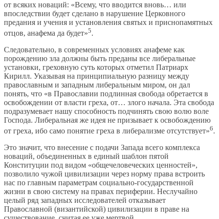
от всяких новаций: «Всему, что вводится вновь… или
впоследствии будет сделано в нарушение Церковного
предания и учения и установления святых и приснопамятных
5
отцов, анафема да будет»
.
Следовательно, в современных условиях анафеме как
порождению зла должны быть преданы все либеральные
установки, греховную суть которых отметил Патриарх
Кирилл. Указывая на принципиальную разницу между
православным и западным либеральным миром, он дал
понять, что «в Православии подлинная свобода обретается в
освобождении от власти греха, от… злого начала. Эта свобода
подразумевает нашу способность подчинять свою волю воле
Господа. Либеральная же идея не призывает к освобождению
6
от греха, ибо само понятие греха в либерализме отсутствует»
.
Это значит, что внесение с подачи Запада всего комплекса
новаций, объединенных в единый шаблон пятой
Конституции под видом «общечеловеческих ценностей»,
позволило чужой цивилизации через норму права встроить
нас по главным параметрам социально-государственной
жизни в свою систему на правах периферии. Неслучайно
целый ряд западных исследователей отказывает
Православной (византийской) цивилизации в праве на
существование, считая ее уже мертвой.