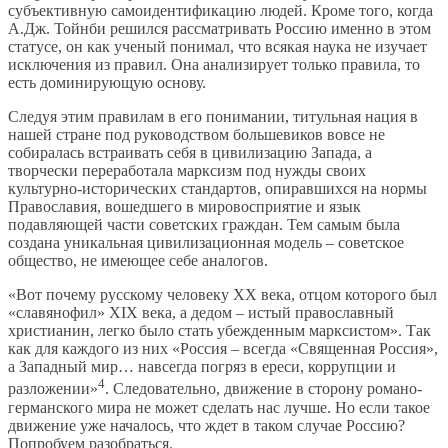
субъективную самоидентификацию людей. Кроме того, когда
А.Дж. Тойнби решился рассматривать Россию именно в этом
статусе, он как ученый понимал, что всякая наука не изучает
исключения из правил. Она анализирует только правила, то
есть доминирующую основу.
Следуя этим правилам в его понимании, титульная нация в
нашей стране под руководством большевиков вовсе не
собиралась встраивать себя в цивилизацию Запада, а
творчески переработала марксизм под нужды своих
культурно-исторических стандартов, опиравшихся на нормы
Православия, вошедшего в мировосприятие и язык
подавляющей части советских граждан. Тем самым была
создана уникальная цивилизационная модель – советское
общество, не имеющее себе аналогов.
«Вот почему русскому человеку ХХ века, отцом которого был
«славянофил» XIX века, а дедом – истый православный
христианин, легко было стать убежденным марксистом». Так
как для каждого из них «Россия – всегда «Священная Россия»,
а Западный мир… навсегда погряз в ереси, коррупции и
4
разложении»
. Следовательно, движение в сторону романо-
германского мира не может сделать нас лучше. Но если такое
движение уже началось, что ждет в таком случае Россию?
Попробуем разобраться.