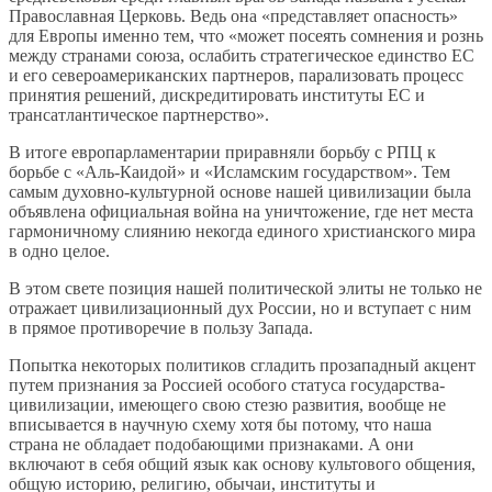
Православная Церковь. Ведь она «представляет опасность»
для Европы именно тем, что «может посеять сомнения и рознь
между странами союза, ослабить стратегическое единство ЕС
и его североамериканских партнеров, парализовать процесс
принятия решений, дискредитировать институты ЕС и
трансатлантическое партнерство».
В итоге европарламентарии приравняли борьбу с РПЦ к
борьбе с «Аль-Каидой» и «Исламским государством». Тем
самым духовно-культурной основе нашей цивилизации была
объявлена официальная война на уничтожение, где нет места
гармоничному слиянию некогда единого христианского мира
в одно целое.
В этом свете позиция нашей политической элиты не только не
отражает цивилизационный дух России, но и вступает с ним
в прямое противоречие в пользу Запада.
Попытка некоторых политиков сгладить прозападный акцент
путем признания за Россией особого статуса государства-
цивилизации, имеющего свою стезю развития, вообще не
вписывается в научную схему хотя бы потому, что наша
страна не обладает подобающими признаками. А они
включают в себя общий язык как основу культового общения,
общую историю, религию, обычаи, институты и