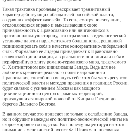
Такая трактовка проблемы раскрывает транзитивный
характер действующих обладателей российской власти,
создавших «эффект качелей». То есть, смотря по ситуации,
отклоняющихся вправо и выказывающих свою
принадлежность к Православию или двигающихся в
противоположную сторону, что отразилось в идеологической
установке партии парламентского большинства, решившей
позиционировать себя в качестве консервативно-либеральной
силы. Формально ее лидеры принадлежат к Православно-
славянской цивилизации, а в реальности они вписали себя в
периферийную элиту романо-германского мира, трактуемого
С. Хантингтоном как цивилизация Запада. Ведь для нее
любое воскрешение реального политизированного
Православия, способного вернуть себе хотя бы часть ресурсов
политической власти и методов правления в границах России,
будет связано с усилением Москвы как мощного
цивилизационного центра огромных территорий,
протянувшихся широкой полосой от Кипра и Греции до
берегов Дальнего Востока.
В данном случае это приведет не только к ослаблению Запада,
но и обрушит надежды его политико-экономической элиты на
скорое мировое господство. Вот почему, акцентируя на этом
внимание, американский русист Ф. Штаркман, предваряя