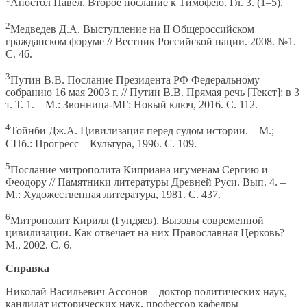
Апостол Павел. Второе послание к Тимофею. Гл. 3. (1–5).
2
Медведев Д.А. Выступление на II Общероссийском
гражданском форуме // Вестник Российской нации. 2008. №1.
С. 46.
3
Путин В.В. Послание Президента РФ Федеральному
собранию 16 мая 2003 г. // Путин В.В. Прямая речь [Текст]: в 3
т. Т. 1. – М.: Звонница-МГ: Новый ключ, 2016. С. 112.
4
Тойнби Дж.А. Цивилизация перед судом истории. – М.;
СПб.: Прогресс – Культура, 1996. С. 109.
5
Послание митрополита Киприана игуменам Сергию и
Феодору // Памятники литературы Древней Руси. Вып. 4. –
М.: Художественная литература, 1981. С. 437.
6
Митрополит Кирилл (Гундяев). Вызовы современной
цивилизации. Как отвечает на них Православная Церковь? –
М., 2002. С. 6.
Справка
Николай Васильевич Ассонов – доктор политических наук,
кандидат исторических наук, профессор кафедры