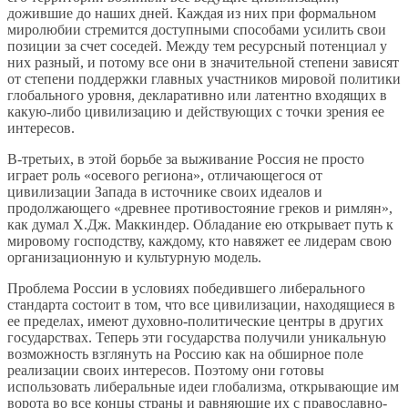
дожившие до наших дней. Каждая из них при формальном
миролюбии стремится доступными способами усилить свои
позиции за счет соседей. Между тем ресурсный потенциал у
них разный, и потому все они в значительной степени зависят
от степени поддержки главных участников мировой политики
глобального уровня, декларативно или латентно входящих в
какую-либо цивилизацию и действующих с точки зрения ее
интересов.
В-третьих, в этой борьбе за выживание Россия не просто
играет роль «осевого региона», отличающегося от
цивилизации Запада в источнике своих идеалов и
продолжающего «древнее противостояние греков и римлян»,
как думал Х.Дж. Маккиндер. Обладание ею открывает путь к
мировому господству, каждому, кто навяжет ее лидерам свою
организационную и культурную модель.
Проблема России в условиях победившего либерального
стандарта состоит в том, что все цивилизации, находящиеся в
ее пределах, имеют духовно-политические центры в других
государствах. Теперь эти государства получили уникальную
возможность взглянуть на Россию как на обширное поле
реализации своих интересов. Поэтому они готовы
использовать либеральные идеи глобализма, открывающие им
ворота во все концы страны и равняющие их с православно-