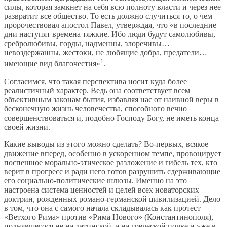
силы, которая замкнет на себя всю полноту власти и через нее
развратит все общество. То есть должно случиться то, о чем
пророчествовал апостол Павел, утверждая, что «в последние
дни наступят времена тяжкие. Ибо люди будут самолюбивы,
сребролюбивы, горды, надменны, злоречивы…
невоздержанны, жестоки, не любящие добра, предатели…
1
имеющие вид благочестия»
.
Согласимся, что такая перспектива носит куда более
реалистичный характер. Ведь она соответствует всем
объективным законам бытия, избавляя нас от наивной веры в
бесконечную жизнь человечества, способного вечно
совершенствоваться и, подобно Господу Богу, не иметь конца
своей жизни.
Какие выводы из этого можно сделать? Во-первых, всякое
движение вперед, особенно в ускоренном темпе, провоцирует
поспешное морально-этическое разложение и гибель тех, кто
верит в прогресс и ради него готов разрушить сдерживающие
его социально-политические шлюзы. Именно на это
настроена система ценностей и целей всех новаторских
доктрин, рожденных романо-германской цивилизацией. Дело
в том, что она с самого начала складывалась как протест
«Ветхого Рима» против «Рима Нового» (Константинополя),
поднявшегося не на латинской, а на греческой почве и уже в