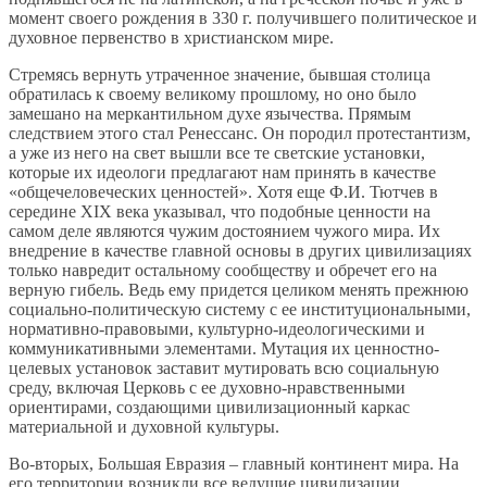
момент своего рождения в 330 г. получившего политическое и
духовное первенство в христианском мире.
Стремясь вернуть утраченное значение, бывшая столица
обратилась к своему великому прошлому, но оно было
замешано на меркантильном духе язычества. Прямым
следствием этого стал Ренессанс. Он породил протестантизм,
а уже из него на свет вышли все те светские установки,
которые их идеологи предлагают нам принять в качестве
«общечеловеческих ценностей». Хотя еще Ф.И. Тютчев в
середине XIX века указывал, что подобные ценности на
самом деле являются чужим достоянием чужого мира. Их
внедрение в качестве главной основы в других цивилизациях
только навредит остальному сообществу и обречет его на
верную гибель. Ведь ему придется целиком менять прежнюю
социально-политическую систему с ее институциональными,
нормативно-правовыми, культурно-идеологическими и
коммуникативными элементами. Мутация их ценностно-
целевых установок заставит мутировать всю социальную
среду, включая Церковь с ее духовно-нравственными
ориентирами, создающими цивилизационный каркас
материальной и духовной культуры.
Во-вторых, Большая Евразия – главный континент мира. На
его территории возникли все ведущие цивилизации,