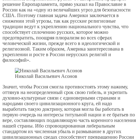
решение Европарламента, прямо указал на Православие в
России как на «одну из величайших угроз для безопасности
США. Поэтому главная задача Америки заключается в
снижении этой угрозы, так как русские религиозные
традиции ведут к укреплению национального чувства, что
способствует сплочению русских, которое можно
предотвратить, поощряя плюрализм во всех сферах
человеческой жизни, прежде всего в идеологической и
религиозной. Таким образом, Америка заинтересована в
укреплении и росте в России нерусских религий и
философий».
Николай Васильевич Асонов
Значит, чтобы Россия смогла противостоять этому нажиму,
оттянув на неопределенный срок свою гибель, и укрепить
духовно-культурные связи с единоверными странами и
народами своего цивилизационного круга, ей надо
выработать такую доктрину, которая могла бы работать в
первую очередь на интересы титульной нации и ее братьев по
вере, составляющих подавляющую часть коренного населения
нашей страны. Ибо спровоцированная либеральным
стандартом их численная убыль и размывание в других
цивилизационных средах способствует превращению России