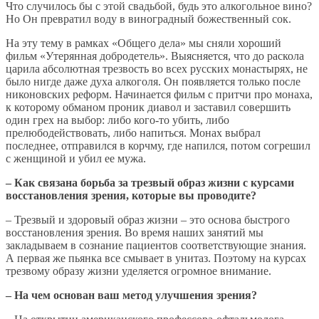
Что случилось бы с этой свадьбой, будь это алкогольное вино?
Но Он превратил воду в виноградный божественный сок.
На эту тему в рамках «Общего дела» мы сняли хороший
фильм «Утерянная добродетель». Выясняется, что до раскола
царила абсолютная трезвость во всех русских монастырях, не
было нигде даже духа алкоголя. Он появляется только после
никоновских реформ. Начинается фильм с притчи про монаха,
к которому обманом проник диавол и заставил совершить
один грех на выбор: либо кого-то убить, либо
прелюбодействовать, либо напиться. Монах выбрал
последнее, отправился в корчму, где напился, потом согрешил
с женщиной и убил ее мужа.
– Как связана борьба за трезвый образ жизни с курсами
восстановления зрения, которые вы проводите?
– Трезвый и здоровый образ жизни – это основа быстрого
восстановления зрения. Во время наших занятий мы
закладываем в сознание пациентов соответствующие знания.
А первая же пьянка все смывает в унитаз. Поэтому на курсах
трезвому образу жизни уделяется огромное внимание.
– На чем основан ваш метод улучшения зрения?