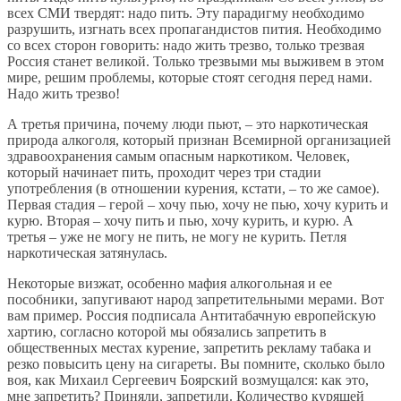
всех СМИ твердят: надо пить. Эту парадигму необходимо
разрушить, изгнать всех пропагандистов пития. Необходимо
со всех сторон говорить: надо жить трезво, только трезвая
Россия станет великой. Только трезвыми мы выживем в этом
мире, решим проблемы, которые стоят сегодня перед нами.
Надо жить трезво!
А третья причина, почему люди пьют, – это наркотическая
природа алкоголя, который признан Всемирной организацией
здравоохранения самым опасным наркотиком. Человек,
который начинает пить, проходит через три стадии
употребления (в отношении курения, кстати, – то же самое).
Первая стадия – герой – хочу пью, хочу не пью, хочу курить и
курю. Вторая – хочу пить и пью, хочу курить, и курю. А
третья – уже не могу не пить, не могу не курить. Петля
наркотическая затянулась.
Некоторые визжат, особенно мафия алкогольная и ее
пособники, запугивают народ запретительными мерами. Вот
вам пример. Россия подписала Антитабачную европейскую
хартию, согласно которой мы обязались запретить в
общественных местах курение, запретить рекламу табака и
резко повысить цену на сигареты. Вы помните, сколько было
воя, как Михаил Сергеевич Боярский возмущался: как это,
мне запретить? Приняли, запретили. Количество курящей