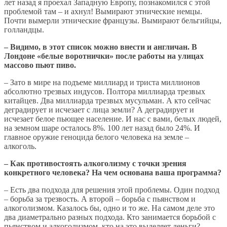
лет назад я проехал Западную Европу, познакомился с этой
проблемой там – и ахнул! Вымирают этнические немцы.
Почти вымерли этнические французы. Вымирают бельгийцы,
голландцы.
– Видимо, в этот список можно внести и англичан. В
Лондоне «белые воротнички» после работы на улицах
массово пьют пиво.
– Зато в мире на подъеме миллиард и триста миллионов
абсолютно трезвых индусов. Полтора миллиарда трезвых
китайцев. Два миллиарда трезвых мусульман. А кто сейчас
деградирует и исчезает с лица земли? А деградирует и
исчезает белое пьющее население. И нас с вами, белых людей,
на земном шаре осталось 8%. 100 лет назад было 24%. И
главное оружие геноцида белого человека на земле –
алкоголь.
– Как противостоять алкоголизму с точки зрения
конкретного человека? На чем основана ваша программа?
– Есть два подхода для решения этой проблемы. Один подход
– борьба за трезвость. А второй – борьба с пьянством и
алкоголизмом. Казалось бы, одно и то же. На самом деле это
два диаметрально разных подхода. Кто занимается борьбой с
пьянством и алкоголизмом, кто на это выделяет деньги?