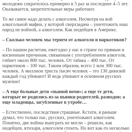
молодежи сократилось примерно в 5 раз за последние 4–5 лет.
Оказывается, запретительные меры работают.
То же самое надо делать с алкоголем. Несмотря на вой
алкогольной мафии, у которой сверхзадача – уничтожить наш
народ не войной, а алкоголем. Как индейцев в Америке.
– Сколько человек мы теряем от алкоголя и наркотиков?
– По нашим расчетам, ежегодно у нас в стране по прямым и
косвенным причинам, связанным с употреблением алкоголя,
гибнет около 800 тыс. человек. От табака – 400 тыс. От
наркотиков – 100 тыс. Таким образом, всего 1 млн 300 тыс.
человек. А миллион триста тысяч человек – это 130 дивизий
каждый год убивают! И ведь убивают в основном русских
мужчин!
– А еще больные дети «пьяной ночи»; а еще те дети,
которые не родились из-за пьянки родителей, разводов; а
еще младенцы, загубленные в утробе…
– Естественно, последствия страшные. Кстати, я раньше
думал, что только нас, русских, уничтожают алкоголем.
Понятно, две войны выиграть не могли – решили, как
индейцев, втихаря, алкоголем споить. Но вот как-то несколько