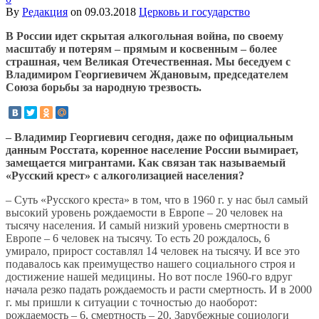
By
Редакция
on
09.03.2018
Церковь и государство
В России идет скрытая алкогольная война, по своему
масштабу и потерям – прямым и косвенным – более
страшная, чем Великая Отечественная. Мы беседуем с
Владимиром Георгиевичем Ждановым, председателем
Союза борьбы за народную трезвость.
– Владимир Георгиевич сегодня, даже по официальным
данным Росстата, коренное население России вымирает,
замещается мигрантами. Как связан так называемый
«Русский крест» с алкоголизацией населения?
– Суть «Русского креста» в том, что в 1960 г. у нас был самый
высокий уровень рождаемости в Европе – 20 человек на
тысячу населения. И самый низкий уровень смертности в
Европе – 6 человек на тысячу. То есть 20 рождалось, 6
умирало, прирост составлял 14 человек на тысячу. И все это
подавалось как преимущество нашего социального строя и
достижение нашей медицины. Но вот после 1960-го вдруг
начала резко падать рождаемость и расти смертность. И в 2000
г. мы пришли к ситуации с точностью до наоборот:
рождаемость – 6, смертность – 20. Зарубежные социологи