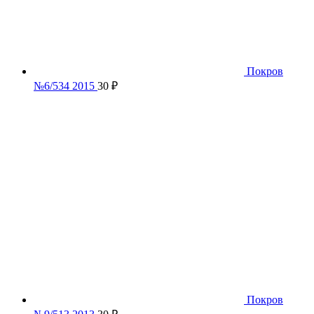
Покров
№6/534 2015
30
₽
Покров