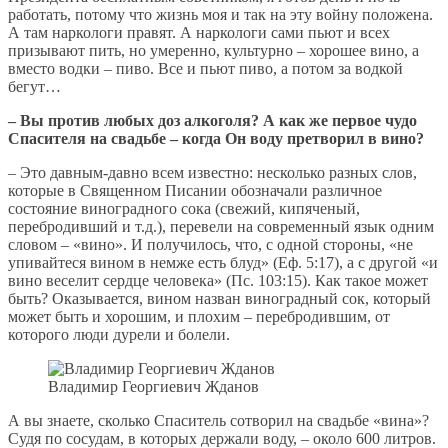
работать, потому что жизнь моя и так на эту войну положена.
А там наркологи правят. А наркологи сами пьют и всех
призывают пить, но умеренно, культурно – хорошее вино, а
вместо водки – пиво. Все и пьют пиво, а потом за водкой
бегут…
– Вы против любых доз алкоголя? А как же первое чудо
Спасителя на свадьбе – когда Он воду претворил в вино?
– Это давным-давно всем известно: несколько разных слов,
которые в Священном Писании обозначали различное
состояние виноградного сока (свежий, кипяченый,
перебродивший и т.д.), перевели на современный язык одним
словом – «вино». И получилось, что, с одной стороны, «не
упивайтеся вином в немже есть блуд» (Еф. 5:17), а с другой «и
вино веселит сердце человека» (Пс. 103:15). Как такое может
быть? Оказывается, вином назван виноградный сок, который
может быть и хорошим, и плохим – перебродившим, от
которого люди дурели и болели.
Владимир Георгиевич Жданов
А вы знаете, сколько Спаситель сотворил на свадьбе «вина»?
Судя по сосудам, в которых держали воду, – около 600 литров.