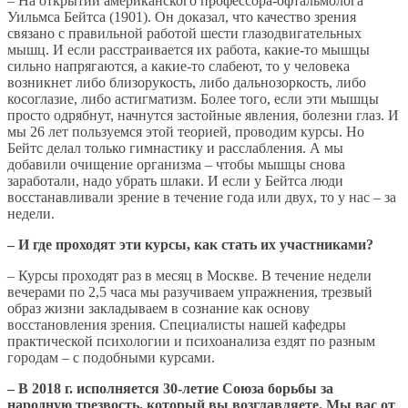
– На открытии американского профессора-офтальмолога
Уильмса Бейтса (1901). Он доказал, что качество зрения
связано с правильной работой шести глазодвигательных
мышц. И если расстраивается их работа, какие-то мышцы
сильно напрягаются, а какие-то слабеют, то у человека
возникнет либо близорукость, либо дальнозоркость, либо
косоглазие, либо астигматизм. Более того, если эти мышцы
просто одрябнут, начнутся застойные явления, болезни глаз. И
мы 26 лет пользуемся этой теорией, проводим курсы. Но
Бейтс делал только гимнастику и расслабления. А мы
добавили очищение организма – чтобы мышцы снова
заработали, надо убрать шлаки. И если у Бейтса люди
восстанавливали зрение в течение года или двух, то у нас – за
недели.
– И где проходят эти курсы, как стать их участниками?
– Курсы проходят раз в месяц в Москве. В течение недели
вечерами по 2,5 часа мы разучиваем упражнения, трезвый
образ жизни закладываем в сознание как основу
восстановления зрения. Специалисты нашей кафедры
практической психологии и психоанализа ездят по разным
городам – с подобными курсами.
– В 2018 г. исполняется 30-летие Союза борьбы за
народную трезвость, который вы возглавляете. Мы вас от