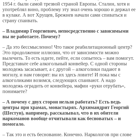
1954 г. были самой трезвой страной Европы. Сталин, хотя и
употреблял вино, проблему эту знал очень хорошо и держал ее
в кулаке. А вот Хрущев, Брежнев начали сами спиваться и
страну спаивать.
– Владимир Георгиевич, непосредственно с зависимыми
вы не работаете. Почему?
– Да это бессмысленно! Что такое реабилитационный центр?
Это продолжение иллюзии, что от зависимости можно
вылечить. То есть идите, пейте, если сопьетесь – вам помогут.
Представьте себе алкогольный конвейер. С одной стороны
молодежь засасывает, а с другой – алкоголики падают в
могилу, и нам говорят: вы их здесь ловите! И пока мы с
алкоголиками возимся, следующих спаивают. А надо
молодежь оградить от конвейера, мафии «руки отрубать»,
понимаете?
– А почему с двух сторон нельзя работать? Есть ведь
центры при храмах, монастырях. Архимандрит Георгий
(Шестун), например, рассказывал, что в их обители
наркоманов вообще отчитывали как бесноватых – и
помогало.
– Так это и есть беснование. Конечно. Наркологов при слове