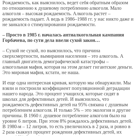
Рождаемость, как выяснилось, ведет себя обратным образом
по отношению к душевому потреблению алкоголя. Мало
алкоголя – высокая рождаемость. Алкоголь растет –
рождаемость падает. А ведь в 1986–1988 гг. у нас никто даже и
не заикался о стимулировании рождаемости.
– Просто в 1985 г. началась антиалкогольная кампания
Горбачева, по сути дела ввели сухой закон…
– Сухой не сухой, но выяснилось, что причина
сверхсмертности, вымирания населения – это алкоголь. А
главный двигатель демографической катастрофы –
алкогольная мафия, которая на этом делает гигантские деньги.
Это мировая мафия, кстати, не наша.
И еще одна интересная кривая, которую мы обнаружили. Мы
взяли и построили коэффициент популяционной деградации
нашего народа. Это процент учащихся, которые сидят в
школах для дефективных детей. И выяснилось, что
рождаемость дефективных детей на 95% связана с душевым
потреблением алкоголя. И только 5% – это экология и другие
причины. В 1960 г. душевое потребление алкоголя было на
уровне 6 литров. При этом 8% рождалось дефективных детей.
В 1980-м – 12 литров, то есть увеличилось в 2 раза, и ровно в
2 раза скакнул процент рождения дефективных детей, их