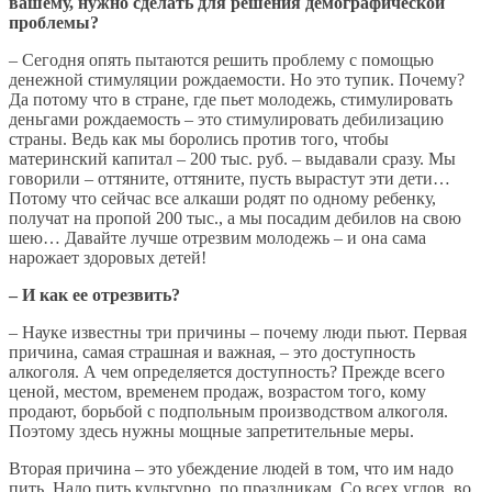
вашему, нужно сделать для решения демографической
проблемы?
– Сегодня опять пытаются решить проблему с помощью
денежной стимуляции рождаемости. Но это тупик. Почему?
Да потому что в стране, где пьет молодежь, стимулировать
деньгами рождаемость – это стимулировать дебилизацию
страны. Ведь как мы боролись против того, чтобы
материнский капитал – 200 тыс. руб. – выдавали сразу. Мы
говорили – оттяните, оттяните, пусть вырастут эти дети…
Потому что сейчас все алкаши родят по одному ребенку,
получат на пропой 200 тыс., а мы посадим дебилов на свою
шею… Давайте лучше отрезвим молодежь – и она сама
нарожает здоровых детей!
– И как ее отрезвить?
– Науке известны три причины – почему люди пьют. Первая
причина, самая страшная и важная, – это доступность
алкоголя. А чем определяется доступность? Прежде всего
ценой, местом, временем продаж, возрастом того, кому
продают, борьбой с подпольным производством алкоголя.
Поэтому здесь нужны мощные запретительные меры.
Вторая причина – это убеждение людей в том, что им надо
пить. Надо пить культурно, по праздникам. Со всех углов, во