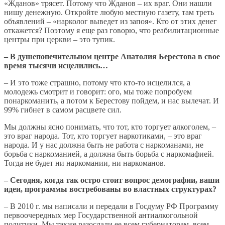
«Жданов» трясет. Потому что Жданов – их враг. Они нашли
нишу денежную. Откройте любую местную газету, там треть
объявлений – «нарколог выведет из запоя». Кто от этих денег
откажется? Поэтому я еще раз говорю, что реабилитационные
центры при церкви – это тупик.
– В душепопечительном центре Анатолия Берестова в свое
время тысячи исцелились…
– И это тоже страшно, потому что кто-то исцелился, а
молодежь смотрит и говорит: ого, мы тоже попробуем
понаркоманить, а потом к Берестову пойдем, и нас вылечат. И
99% гибнет в самом расцвете сил.
Мы должны ясно понимать, что тот, кто торгует алкоголем, –
это враг народа. Тот, кто торгует наркотиками, – это враг
народа. И у нас должна быть не работа с наркоманами, не
борьба с наркоманией, а должна быть борьба с наркомафией.
Тогда не будет ни наркомании, ни наркоманов.
– Сегодня, когда так остро стоит вопрос демографии, ваши
идеи, программы востребованы во властных структурах?
– В 2010 г. мы написали и передали в Госдуму РФ Программу
первоочередных мер Государственной антиалкогольной
политики. Мы также разослали ее всем губернаторам, всем