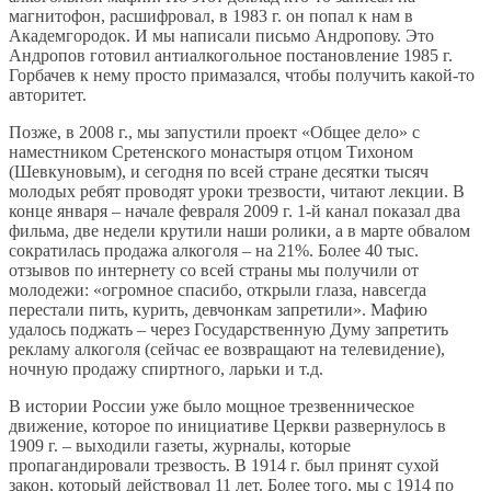
магнитофон, расшифровал, в 1983 г. он попал к нам в
Академгородок. И мы написали письмо Андропову. Это
Андропов готовил антиалкогольное постановление 1985 г.
Горбачев к нему просто примазался, чтобы получить какой-то
авторитет.
Позже, в 2008 г., мы запустили проект «Общее дело» с
наместником Сретенского монастыря отцом Тихоном
(Шевкуновым), и сегодня по всей стране десятки тысяч
молодых ребят проводят уроки трезвости, читают лекции. В
конце января – начале февраля 2009 г. 1-й канал показал два
фильма, две недели крутили наши ролики, а в марте обвалом
сократилась продажа алкоголя – на 21%. Более 40 тыс.
отзывов по интернету со всей страны мы получили от
молодежи: «огромное спасибо, открыли глаза, навсегда
перестали пить, курить, девчонкам запретили». Мафию
удалось поджать – через Государственную Думу запретить
рекламу алкоголя (сейчас ее возвращают на телевидение),
ночную продажу спиртного, ларьки и т.д.
В истории России уже было мощное трезвенническое
движение, которое по инициативе Церкви развернулось в
1909 г. – выходили газеты, журналы, которые
пропагандировали трезвость. В 1914 г. был принят сухой
закон, который действовал 11 лет. Более того, мы с 1914 по