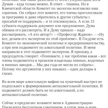
Думам – куда только можно. В ответ – тишина. Но в
Камчатской области Комитет по экологии возглавлял наш
соратник. Он собрал этот комитет, его члены проголосовали
за программу и даже обратились в другие субъекты с
просьбой ее поддержать – и те откликнулись. А если 33
субъекта поддержали документ или предложение, Дума
обязана его рассмотреть. И в Думу пришло – надо
рассматривать. «А кто автор?» – «Профессор Жданов». – «Ну
все, делаем его экспертом по этой проблеме». В Госдуме есть
Комитет по экономической политике и предпринимательству,
а при нем подкомитет по алкогольной политике. И меня
направили в этот подкомитет экспертом. Я прихожу, а
председатель говорит: «Понимаете, у нас проблема какая – все
члены подкомитета в прошлом владельцы пивных, водочных
и винных заводов… Мы два года не могли их собрать».
Потому что аргументов у них никаких – одни доллары в
глазах.
Во всем мире алкогольную мафию на пушечный выстрел не
подпускают к формированию антиалкогольной политики. И
подкомитет должен быть не по алкогольной, а по
антиалкогольной политике.
Сейчас я предлагаю: возьмите меня в Администрацию
Президента бесплатным советником, я готов день и ночь