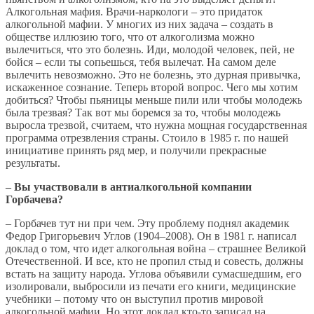
Алкогольная мафия. Врачи-наркологи – это придаток
алкогольной мафии. У многих из них задача – создать в
обществе иллюзию того, что от алкоголизма можно
вылечиться, что это болезнь. Иди, молодой человек, пей, не
бойся – если ты сопьешься, тебя вылечат. На самом деле
вылечить невозможно. Это не болезнь, это дурная привычка,
искаженное сознание. Теперь второй вопрос. Чего мы хотим
добиться? Чтобы пьяницы меньше пили или чтобы молодежь
была трезвая? Так вот мы боремся за то, чтобы молодежь
выросла трезвой, считаем, что нужна мощная государственная
программа отрезвления страны. Стоило в 1985 г. по нашей
инициативе принять ряд мер, и получили прекрасные
результаты.
– Вы участвовали в антиалкогольной компании
Горбачева?
– Горбачев тут ни при чем. Эту проблему поднял академик
Федор Григорьевич Углов (1904–2008). Он в 1981 г. написал
доклад о том, что идет алкогольная война – страшнее Великой
Отечественной. И все, кто не пропил стыд и совесть, должны
встать на защиту народа. Углова объявили сумасшедшим, его
изолировали, выбросили из печати его книги, медицинские
учебники – потому что он выступил против мировой
алкогольной мафии. Но этот доклад кто-то записал на