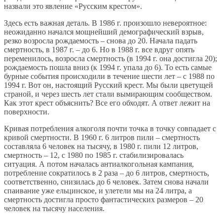
назвали это явление «Русским крестом».
Здесь есть важная деталь. В 1986 г. произошло невероятное:
неожиданно начался мощнейший демографический взрыв,
резко возросла рождаемость – снова до 20. Начала падать
смертность, в 1987 г. – до 6. Но в 1988 г. все вдруг опять
переменилось, возросла смертность (в 1994 г. она достигла 20);
рождаемость пошла вниз (к 1994 г. упала до 6). То есть самые
бурные события происходили в течение шести лет – с 1988 по
1994 г. Вот он, настоящий Русский крест. Мы были цветущей
страной, и через шесть лет стали вымирающим сообществом.
Как этот крест объяснить? Все его обходят. А ответ лежит на
поверхности.
Кривая потребления алкоголя почти точка в точку совпадает с
кривой смертности. В 1960 г. 6 литров пили – смертность
составляла 6 человек на тысячу, в 1980 г. пили 12 литров,
смертность – 12, с 1980 по 1985 г. стабилизировалась
ситуация. А потом началась антиалкогольная кампания,
потребление сократилось в 2 раза – до 6 литров, смертность,
соответственно, снизилась до 6 человек. Затем снова начали
спаивание уже ельцинское, и улетели мы на 24 литра, а
смертность достигла просто фантастических размеров – 20
человек на тысячу населения.