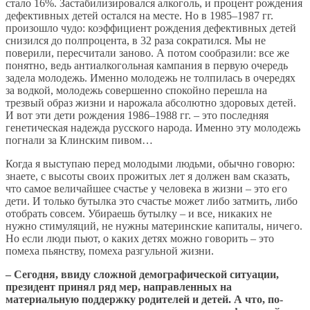
стало 16%. Застабилизировался алкоголь, и процент рождения
дефективных детей остался на месте. Но в 1985–1987 гг.
произошло чудо: коэффициент рождения дефективных детей
снизился до полпроцента, в 32 раза сократился. Мы не
поверили, пересчитали заново. А потом сообразили: все же
понятно, ведь антиалкогольная кампания в первую очередь
задела молодежь. Именно молодежь не толпилась в очередях
за водкой, молодежь совершенно спокойно перешла на
трезвый образ жизни и нарожала абсолютно здоровых детей.
И вот эти дети рождения 1986–1988 гг. – это последняя
генетическая надежда русского народа. Именно эту молодежь
погнали за Клинским пивом…
Когда я выступаю перед молодыми людьми, обычно говорю:
знаете, с высоты своих прожитых лет я должен вам сказать,
что самое величайшее счастье у человека в жизни – это его
дети. И только бутылка это счастье может либо затмить, либо
отобрать совсем. Убираешь бутылку – и все, никаких не
нужно стимуляций, не нужны материнские капиталы, ничего.
Но если люди пьют, о каких детях можно говорить – это
помеха пьянству, помеха разгульной жизни.
– Сегодня, ввиду сложной демографической ситуации,
президент принял ряд мер, направленных на
материальную поддержку родителей и детей. А что, по-