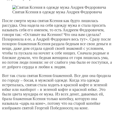
Святая Ксения в одежде мужа Андрея Федоровича
После смерти мужа святая Ксения как будто лишилась
рассудка. Она надела на себя одежду мужа и стала просить
называть себя его именем, то есть Андреем Федоровичем,
говоря так: «Оставьте вы Ксению! Что она вам сделала?
Похоронила я ее, а Андрей Федорович весь тут». Сразу после
похорон блаженная Ксения раздала бедным все свои деньги и
вещи, даже дом отдала одной своей знакомой с условием,
чтобы та пускала на ночлег к себе нищих. Сначала родные и
близкие думали, что бедная женщина от горя лишилась ума,
но потом люди поняли: не от слабого ума были ее поступки, а
от доброго сердца и любви к людям.
Вот так стала святая Ксения блаженной. Все дни она бродила
по городу – босая, в мужской одежде. Когда эта одежда
истрепалась, святая стала ходить в красной кофте и зеленой
юбке или наоборот – в зеленой кофте и красной юбке. Это
были цвета мундира ее мужа. Из всех денег, даваемых ей,
брала блаженная Ксения только копейку, которую она
называла «царь на коне», потому что на старой копейке
изображен святой Георгий Победоносец на коне.