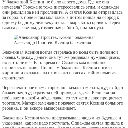
У блаженной Ксении не было своего дома. Где же она
ночевала? Горожане тоже интересовались этим, и однажды
они решили за ней проследить. А святая Ксения отправилась
за город, в поле и там молилась, а потом пошла на огород к
одному бедному человеку и стала вырывать сорняки. Перед
самым рассветом, утомленная работой, она заснула.
Александр Простев. Ксения блаженная
Блаженная Ксения всегда старалась во всем быть полезной
людям. Одежду, деньги она тут же раздавала нуждающимся,
но и это не все. В то время на Смоленском кладбище
строилась церковь. По ночам блаженная Ксения носила
кирпичи и складывала их высоко на лесах, тайно помогая
строителям.
Через некоторое время горожане начали замечать, куда зайдет
блаженная, туда сразу за ней приходит удача. Если святая
побывает в какой-нибудь лавке, то тут же в лавке процветает
торговля. Матери замечали: покачает святая Ксения больного
ребенка, и он вскоре выздоравливает.
Блаженная Ксения часто предсказывала людям их будущее и
указывала, как им надо поступать. Однажды святая пришла к