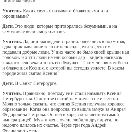
помогала людям.
Учитель.
Каких святых называют блаженными или
юродивыми?
Дети.
Это люди, которые притворялись безумными, а на
самом деле вели святую жизнь.
Учитель.
Да, они выглядели странно: одевались в лохмотья,
едва прикрывавшие тело от непогоды, ели то, что им
подавали добрые люди. У них часто не было своей крыши над
головой. Но эти люди имели особый дар – видеть насквозь
каждого человека и знать его будущее. Таким человеком была
и блаженная Ксения, о которой вы сегодня узнаете. В каком
городе жила святая Ксения?
Дети.
В Санкт-Петербурге.
Учитель.
Правильно, поэтому ее и стали называть Ксения
Петербургская. О детстве святой нам ничего не известно.
Можно только сказать, что святая Ксения получила хорошее
образование. Когда она подросла, то вышла замуж за Андрея
Федоровича Петрова. Он пел в хоре, составленном самой
императрицей. Муж и жена очень любили друг друга, но
недолго длилось их счастье. Через три года Андрей
Федорович умер.