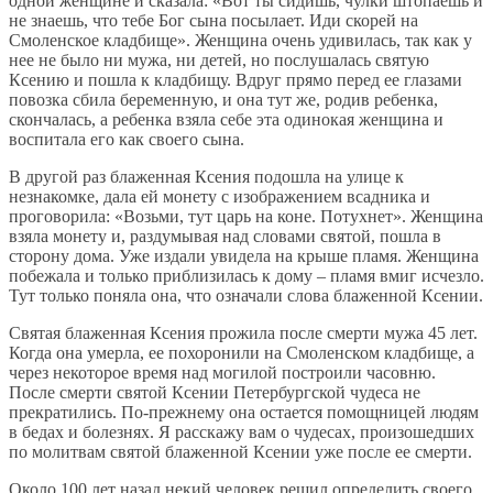
одной женщине и сказала: «Вот ты сидишь, чулки штопаешь и
не знаешь, что тебе Бог сына посылает. Иди скорей на
Смоленское кладбище». Женщина очень удивилась, так как у
нее не было ни мужа, ни детей, но послушалась святую
Ксению и пошла к кладбищу. Вдруг прямо перед ее глазами
повозка сбила беременную, и она тут же, родив ребенка,
скончалась, а ребенка взяла себе эта одинокая женщина и
воспитала его как своего сына.
В другой раз блаженная Ксения подошла на улице к
незнакомке, дала ей монету с изображением всадника и
проговорила: «Возьми, тут царь на коне. Потухнет». Женщина
взяла монету и, раздумывая над словами святой, пошла в
сторону дома. Уже издали увидела на крыше пламя. Женщина
побежала и только приблизилась к дому – пламя вмиг исчезло.
Тут только поняла она, что означали слова блаженной Ксении.
Святая блаженная Ксения прожила после смерти мужа 45 лет.
Когда она умерла, ее похоронили на Смоленском кладбище, а
через некоторое время над могилой построили часовню.
После смерти святой Ксении Петербургской чудеса не
прекратились. По-прежнему она остается помощницей людям
в бедах и болезнях. Я расскажу вам о чудесах, произошедших
по молитвам святой блаженной Ксении уже после ее смерти.
Около 100 лет назад некий человек решил определить своего