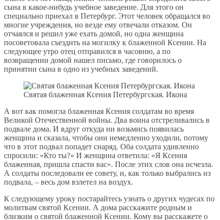
сына в какое-нибудь учебное заведение. Для этого он
специально приехал в Петербург. Этот человек обращался во
многие учреждения, но везде ему отвечали отказом. Он
отчаялся и решил уже ехать домой, но одна женщина
посоветовала съездить на могилку к блаженной Ксении. На
следующее утро отец отправился в часовню, а по
возвращении домой нашел письмо, где говорилось о
принятии сына в одно из учебных заведений.
Святая блаженная Ксения Петербургская. Икона
А вот как помогла блаженная Ксения солдатам во время
Великой Отечественной войны. Два воина отстреливались в
подвале дома. И вдруг откуда ни возьмись появилась
женщина и сказала, чтобы они немедленно уходили, потому
что в этот подвал попадет снаряд. Оба солдата удивленно
спросили: «Кто ты?» И женщина ответила: «Я Ксения
блаженная, пришла спасти вас». После этих слов она исчезла.
А солдаты последовали ее совету, и, как только выбрались из
подвала, – весь дом взлетел на воздух.
К следующему уроку постарайтесь узнать о других чудесах по
молитвам святой Ксении. А дома расскажите родным и
близким о святой блаженной Ксении. Кому вы расскажете о