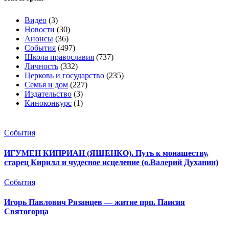
Видео
(3)
Новости
(30)
Анонсы
(36)
События
(497)
Школа православия
(737)
Личность
(332)
Церковь и государство
(235)
Семья и дом
(227)
Издательство
(3)
Киноконкурс
(1)
События
ИГУМЕН КИПРИАН (ЯЩЕНКО). Путь к монашеству,
старец Кирилл и чудесное исцеление (о.Валерий Духанин)
События
Игорь Павлович Рязанцев — житие прп. Паисия
Святогорца