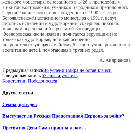
женского монастыря, основанного в 1426 г. преподобным
Никитой Костромским, учеником и сродником преподобного
Сергия Радонежского, и возрожденного в 1990 г. Сестры
Богоявленско-Анастасииного монастыря с 1991 г. ведут
летопись исцелений и чудотворений, совершающихся по
молитвам перед иконой Пресвятой Богородицы.
Феодоровская икона издавна почитается верующими не
только как чудотворная, но и как особенно
покровительствующая семейному благополучию, рождению и
воспитанию детей, помогающая в трудных родах.
А. Андрианова
Предыдущая запись
Во успении мира не оставила еси
Следующая запись
Ученье и учитель
Константин Победоносцев
Другие
статьи
Семнадцать дел
Выступает ли Русская Православная Церковь за войну?
Пресвятая Дева Сама пришла к нам…