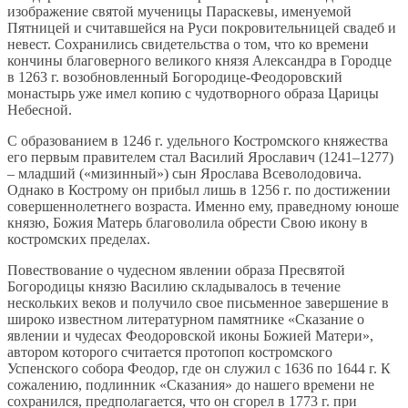
изображение святой мученицы Параскевы, именуемой
Пятницей и считавшейся на Руси покровительницей свадеб и
невест. Сохранились свидетельства о том, что ко времени
кончины благоверного великого князя Александра в Городце
в 1263 г. возобновленный Богородице-Феодоровский
монастырь уже имел копию с чудотворного образа Царицы
Небесной.
С образованием в 1246 г. удельного Костромского княжества
его первым правителем стал Василий Ярославич (1241–1277)
– младший («мизинный») сын Ярослава Всеволодовича.
Однако в Кострому он прибыл лишь в 1256 г. по достижении
совершеннолетнего возраста. Именно ему, праведному юноше
князю, Божия Матерь благоволила обрести Свою икону в
костромских пределах.
Повествование о чудесном явлении образа Пресвятой
Богородицы князю Василию складывалось в течение
нескольких веков и получило свое письменное завершение в
широко известном литературном памятнике «Сказание о
явлении и чудесах Феодоровской иконы Божией Матери»,
автором которого считается протопоп костромского
Успенского собора Феодор, где он служил с 1636 по 1644 г. К
сожалению, подлинник «Сказания» до нашего времени не
сохранился, предполагается, что он сгорел в 1773 г. при