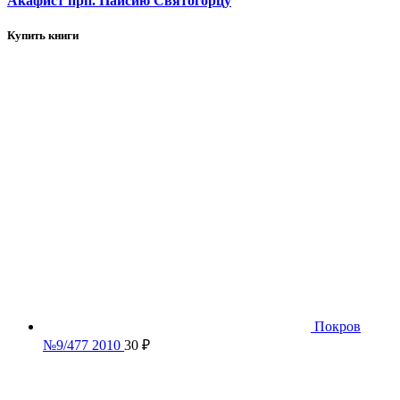
Акафист прп. Паисию Святогорцу
Купить книги
Покров
№9/477 2010
30
₽