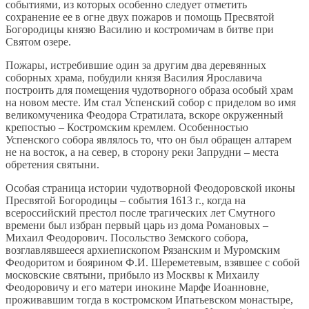
событиями, из которых особенно следует отметить
сохранение ее в огне двух пожаров и помощь Пресвятой
Богородицы князю Василию и костромичам в битве при
Святом озере.
Пожары, истребившие один за другим два деревянных
соборных храма, побудили князя Василия Ярославича
построить для помещения чудотворного образа особый храм
на новом месте. Им стал Успенский собор с приделом во имя
великомученика Феодора Стратилата, вскоре окруженный
крепостью – Костромским кремлем. Особенностью
Успенского собора являлось то, что он был обращен алтарем
не на восток, а на север, в сторону реки Запрудни – места
обретения святыни.
Особая страница истории чудотворной Феодоровской иконы
Пресвятой Богородицы – события 1613 г., когда на
всероссийский престол после трагических лет Смутного
времени был избран первый царь из дома Романовых –
Михаил Феодорович. Посольство Земского собора,
возглавлявшееся архиепископом Рязанским и Муромским
Феодоритом и боярином Ф.И. Шереметевым, взявшее с собой
московские святыни, прибыло из Москвы к Михаилу
Феодоровичу и его матери инокине Марфе Иоанновне,
проживавшим тогда в костромском Ипатьевском монастыре,