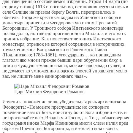
для извещения о состоявшемся избрании. Утром 14 марта (по
старому стилю) 1613 г. посольство, остановившееся на ночь в
селе Селище на правом берегу Волги, переправилось в
обитель. Тогда же крестным ходом из Успенского собора в
монастырь принесли и Феодоровскую икону Пресвятой
Богородицы. У Троицкого собора Ипатьевского монастыря
послы долго, но тщетно просили юного Михаила и его мать
принять избрание. Как повествует летопись Ипатьевского
монастыря, отрывок из которой сохранился в исторических
трудах епископа Костромского и Галичского Павла
(Подлипского; 1788–1861), «государыня… ко пришедшим
глаголя: яко мнози прежде бывши цари обругаемии бяху, а
инии и чуждую землю познаша; мое же чадо младо сущее, и
не доумеет ко умножению людских злостей управляти; молю
вас, не лишите мене единороднаго чада».
Царь Михаил Федорович Романов
Изменила положение лишь убедительная речь архиепископа
Феодорита: «Не мозите преслушатись: но сотворите
повеленное вам от Бога, воистину бо от Бога избрани есте, и
не прогневайте всех Владыку и Господа». Тогда «благоверная
государыня инока Марфа Иоанновна многи слезы излия пред
образом Пречистыя Богородицы, и вземлет сына своего,