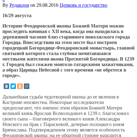
By
Редакция
on
29.08.2016
Церковь и государство
16/29 августа
Историю Феодоровской иконы Божией Матери можно
проследить начиная с XII века, когда она находилась в
деревянной часовне близ старинного поволжского города
Городца. Впоследствии на этом месте был построен
городецкий Богородице-Феодоровский монастырь, главной
святыней которого стала глубоко почитавшаяся
местными жителями икона Пресвятой Богородицы. В 1239
г. Городец был сожжен монголо-татарскими захватчиками,
а образ Царицы Небесной с того времени «не обретеся в
городе».
Дальнейшая судьба чудотворной иконы до ее явления в
Костроме неизвестна. Некоторые исследователи
предполагают, что именно этим образом Божией Матери
великий князь Ярослав Всеволодович в 1239 г. благословил
своего сына – благоверного великого князя Александра
Невского на брак с Параскевой, дочерью полоцкого князя
Брячислава. Подтверждением этому является особенность
Феодоровской иконы: на ее обратной стороне находится