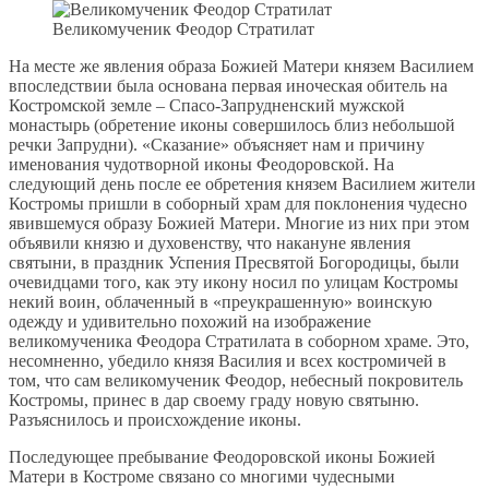
Великомученик Феодор Стратилат
На месте же явления образа Божией Матери князем Василием
впоследствии была основана первая иноческая обитель на
Костромской земле – Спасо-Запрудненский мужской
монастырь (обретение иконы совершилось близ небольшой
речки Запрудни). «Сказание» объясняет нам и причину
именования чудотворной иконы Феодоровской. На
следующий день после ее обретения князем Василием жители
Костромы пришли в соборный храм для поклонения чудесно
явившемуся образу Божией Матери. Многие из них при этом
объявили князю и духовенству, что накануне явления
святыни, в праздник Успения Пресвятой Богородицы, были
очевидцами того, как эту икону носил по улицам Костромы
некий воин, облаченный в «преукрашенную» воинскую
одежду и удивительно похожий на изображение
великомученика Феодора Стратилата в соборном храме. Это,
несомненно, убедило князя Василия и всех костромичей в
том, что сам великомученик Феодор, небесный покровитель
Костромы, принес в дар своему граду новую святыню.
Разъяснилось и происхождение иконы.
Последующее пребывание Феодоровской иконы Божией
Матери в Костроме связано со многими чудесными