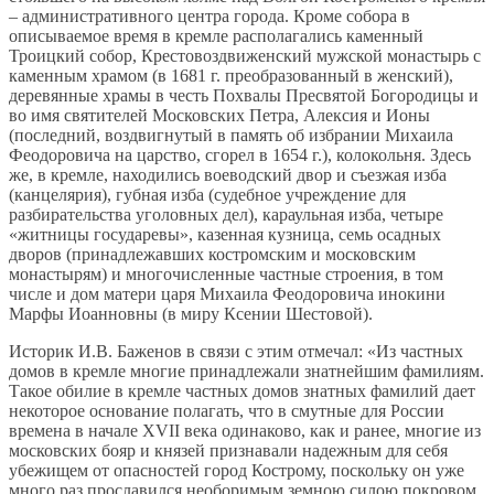
– административного центра города. Кроме собора в
описываемое время в кремле располагались каменный
Троицкий собор, Крестовоздвиженский мужской монастырь с
каменным храмом (в 1681 г. преобразованный в женский),
деревянные храмы в честь Похвалы Пресвятой Богородицы и
во имя святителей Московских Петра, Алексия и Ионы
(последний, воздвигнутый в память об избрании Михаила
Феодоровича на царство, сгорел в 1654 г.), колокольня. Здесь
же, в кремле, находились воеводский двор и съезжая изба
(канцелярия), губная изба (судебное учреждение для
разбирательства уголовных дел), караульная изба, четыре
«житницы государевы», казенная кузница, семь осадных
дворов (принадлежавших костромским и московским
монастырям) и многочисленные частные строения, в том
числе и дом матери царя Михаила Феодоровича инокини
Марфы Иоанновны (в миру Ксении Шестовой).
Историк И.В. Баженов в связи с этим отмечал: «Из частных
домов в кремле многие принадлежали знатнейшим фамилиям.
Такое обилие в кремле частных домов знатных фамилий дает
некоторое основание полагать, что в смутные для России
времена в начале XVII века одинаково, как и ранее, многие из
московских бояр и князей признавали надежным для себя
убежищем от опасностей город Кострому, поскольку он уже
много раз прославился необоримым земною силою покровом