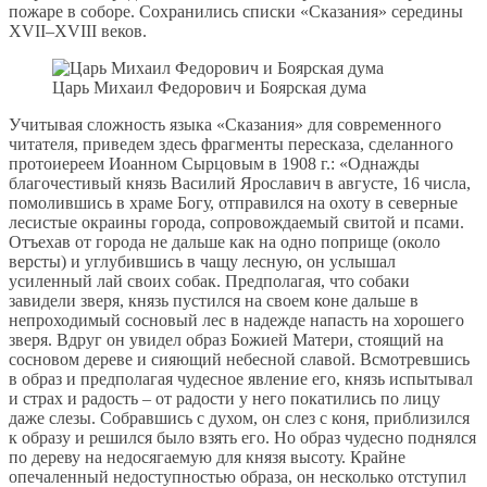
пожаре в соборе. Сохранились списки «Сказания» середины
XVII–XVIII веков.
Царь Михаил Федорович и Боярская дума
Учитывая сложность языка «Сказания» для современного
читателя, приведем здесь фрагменты пересказа, сделанного
протоиереем Иоанном Сырцовым в 1908 г.: «Однажды
благочестивый князь Василий Ярославич в августе, 16 числа,
помолившись в храме Богу, отправился на охоту в северные
лесистые окраины города, сопровождаемый свитой и псами.
Отъехав от города не дальше как на одно поприще (около
версты) и углубившись в чащу лесную, он услышал
усиленный лай своих собак. Предполагая, что собаки
завидели зверя, князь пустился на своем коне дальше в
непроходимый сосновый лес в надежде напасть на хорошего
зверя. Вдруг он увидел образ Божией Матери, стоящий на
сосновом дереве и сияющий небесной славой. Всмотревшись
в образ и предполагая чудесное явление его, князь испытывал
и страх и радость – от радости у него покатились по лицу
даже слезы. Собравшись с духом, он слез с коня, приблизился
к образу и решился было взять его. Но образ чудесно поднялся
по дереву на недосягаемую для князя высоту. Крайне
опечаленный недоступностью образа, он несколько отступил