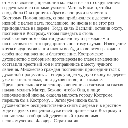
от места явления, преклонил колена и начал с сокрушением
сердечным и со слезами умолять Матерь Божию, чтобы
сподобила Она принять образ в свои руки и унести в
Кострому. Помолившись, снова приблизился к дереву с
иконой с целью взять последнюю, но икона и на этот раз
приподнялась на дереве. Тогда князь Василий, оставив охоту,
поспешил в Кострому, чтобы поведать о столь
необыкновенном событии духовенству и гражданам и
посоветоваться: что предпринять по этому случаю. Извещение
князя о чудном явлении иконы возбудило во всех гражданах
особенное удивление и благоговение. Костромское
духовенство с соборным протоиереем во главе немедленно
составили крестный ход и отправились к месту чудного
явления. Множество граждан поспешили присоединиться к
духовной процессии… Теперь увидел чудную икону на дереве
уже не князь только, но и духовенство, и граждане.
Предварительно все коленопреклоненно со слезами на глазах
начали молить Матерь Божию, чтобы Она, в лице
новоявленной иконы, оказала милость городу Костроме,
перешла бы в Кострому… Затем уже икона была
духовенством беспрепятственно снята с дерева и в крестном
ходе на руках священнослужителей принесена в Кострому и
поставлена в соборный деревянный храм во имя
великомученика Феодора Стратилата».