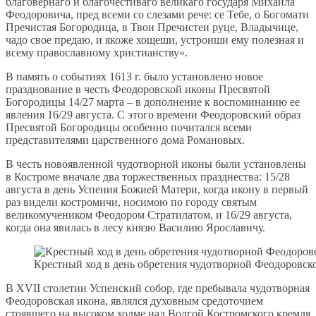
благовернаго и благочестиваго великаго государя Михаила
Феодоровича, пред всеми со слезами рече: се Тебе, о Богомати
Пречистая Богородица, в Твои Пречистеи руце, Владычице,
чадо свое предаю, и якоже хощеши, устроиши ему полезная и
всему православному христианству».
В память о событиях 1613 г. было установлено новое
празднование в честь Феодоровской иконы Пресвятой
Богородицы 14/27 марта – в дополнение к воспоминанию ее
явления 16/29 августа. С этого времени Феодоровский образ
Пресвятой Богородицы особенно почитался всеми
представителями царственного дома Романовых.
В честь новоявленной чудотворной иконы были установлены
в Костроме вначале два торжественных празднества: 15/28
августа в день Успения Божией Матери, когда икону в первый
раз видели костромичи, носимою по городу святым
великомучеником Феодором Стратилатом, и 16/29 августа,
когда она явилась в лесу князю Василию Ярославичу.
Крестный ход в день обретения чудотворной Феодоровск
В XVII столетии Успенский собор, где пребывала чудотворная
Феодоровская икона, являлся духовным средоточием
стоявшего на высоком холме над Волгой Костромского кремля