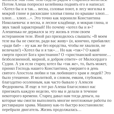
Потом Алеша попросил келейника поднять его и написал:
«Хотел бы и я так… весна, соловьи поют, в лесу могилка в
мокрой глине и раскисшие хлопья глины по крышке хлюп…
хлюп… хлюп…». Это точно как хоронили Константина
Николаевича: и весна, и лесное кладбище, и мокрая глина, и
звук такой характерный! Но почему «хотел бы и я»?
Алешенька не держался за эту жизнь в этом своем
истерзанном теле. Иной раз приходилось слышать: «В моем
теле вы бы не смогли, ради вас живу» (и, конечно, прибавлял:
«ради баб» – ну как же без юродства, чтобы не хвалили, не
величали!) «Хотел бы и я так»… Но как «так»? О какой
смерти просит Бога христианин? О «христианской кончине…
безболезненной, мирной, и добром ответе» от Милосердого
Судии. А уж если старец хотел бы «так же», то, быть может,
принял Господь нашего Константина, умершего в день
святого Апостола любви и так любившего храм и людей? Это
было утешение. И молитвой, и словом, емким, глубоким,
благодатно осоленным, как часто бывало у Алексея
Федоровича. И еще: в тот раз Алеша благословил нас
приезжать каждую неделю, что мы и делали в течение
некоторого времени. Старец давал нам тогда деньги, на
которые мы смогли выполнить многие неотложные работы по
реставрации храма. Машину как-то быстро восстановили:
перебрали двигатель. Жизнь продолжалась…