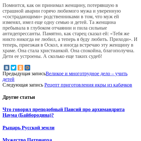
Помнится, как он принимал женщину, потерявшую в
страшной аварии горячо любимого мужа и уверенную
«сострадающими» родственниками в том, что муж ей
изменял, имел еще одну семью и детей. Та женщина
пребывала в глубоком отчаянии и пила сильные
антидепрессанты. Памятно, как старец сказал ей: «Тебя же
никто никогда не любил, а теперь я буду любить. Приходи». И
теперь, приезжая в Оскол, я иногда встречаю эту женщину в
храме. Она стала христианкой. Она спокойна, благополучна.
Дети ее устроены. А сколько еще таких судеб!
Предыдущая запись
Великое и многотрудное дело – учить
детей
Следующая запись
Рецепт приготовления икры из кабачков
Другие
статьи
Что говорил преподобный Паисий про архимандрита
Наума (Байбородина)?
Рыцарь Русской земли
Мужество Патриарха