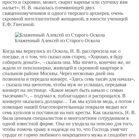
просто и скромно, может, сварит варенье или супчику вам
нальет». Н. В. оказалась племянницей двух
священномучеников и одного тверского архиерея, очень
скромной интеллигентной женщиной, в юности ученицей
Е.Ф. Гнесиной.
Блаженный Алексей из Старого Оскола
Когда мы вернулись из Оскола, Н. В. расспросила нас о
поездке, и о том, что сказал нам старец. «Хорошо, я буду
собирать деньги», – сказала она. Мы ничего, конечно же, не
ждали от пенсионерки, живущей в скромной квартире в
спальном районе Москвы. Через несколько дней она
позвонила и передала конверт. «Здесь семь тысяч для начала»,
– сказала она шепотом, чтобы муж не услышал, передавая
конверт на лестнице. «Какое может быть начало с семью
тысячами?», – подумал я, поблагодарил и распрощался. В
конверте оказались доллары… Так мы купили медь, а потом с
помощью нашей благотворительницы покрыли медью все
семь куполов и поставили на них кресты. Как оказалось, Н. В.
была ценным специалистом и многолетним сотрудником в
одной известной фирме. Она не уходила на пенсию для того,
чтобы помочь храму в надежде на то, что Господь умягчит
сердце ее горячо любимого некрещеного мужа и сподобит его