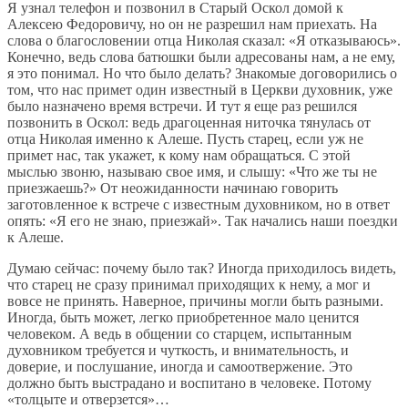
Я узнал телефон и позвонил в Старый Оскол домой к
Алексею Федоровичу, но он не разрешил нам приехать. На
слова о благословении отца Николая сказал: «Я отказываюсь».
Конечно, ведь слова батюшки были адресованы нам, а не ему,
я это понимал. Но что было делать? Знакомые договорились о
том, что нас примет один известный в Церкви духовник, уже
было назначено время встречи. И тут я еще раз решился
позвонить в Оскол: ведь драгоценная ниточка тянулась от
отца Николая именно к Алеше. Пусть старец, если уж не
примет нас, так укажет, к кому нам обращаться. С этой
мыслью звоню, называю свое имя, и слышу: «Что же ты не
приезжаешь?» От неожиданности начинаю говорить
заготовленное к встрече с известным духовником, но в ответ
опять: «Я его не знаю, приезжай». Так начались наши поездки
к Алеше.
Думаю сейчас: почему было так? Иногда приходилось видеть,
что старец не сразу принимал приходящих к нему, а мог и
вовсе не принять. Наверное, причины могли быть разными.
Иногда, быть может, легко приобретенное мало ценится
человеком. А ведь в общении со старцем, испытанным
духовником требуется и чуткость, и внимательность, и
доверие, и послушание, иногда и самоотвержение. Это
должно быть выстрадано и воспитано в человеке. Потому
«толцыте и отверзется»…