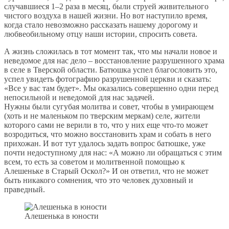
случавшиеся 1–2 раза в месяц, были струей живительного
чистого воздуха в нашей жизни. Но вот наступило время,
когда стало невозможно рассказать нашему дорогому и
любвеобильному отцу наши истории, спросить совета.
А жизнь сложилась в тот момент так, что мы начали новое и
неведомое для нас дело – восстановление разрушенного храма
в селе в Тверской области. Батюшка успел благословить это,
успел увидеть фотографию разрушенной церкви и сказать:
«Все у вас там будет». Мы оказались совершенно одни перед
непосильной и неведомой для нас задачей.
Нужны были сугубая молитва и совет, чтобы в умирающем
(хоть и не маленьком по тверским меркам) селе, жители
которого сами не верили в то, что у них еще что-то может
возродиться, что можно восстановить храм и собать в него
прихожан. И вот тут удалось задать вопрос батюшке, уже
почти недоступному для нас: «А можно ли обращаться с этим
всем, то есть за советом и молитвенной помощью к
Алешеньке в Старый Оскол?» И он ответил, что не может
быть никакого сомнения, что это человек духовный и
праведный.
Алешенька в юности