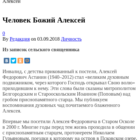
Алексей
Человек Божий Алексей
0
By
Редакция
on
03.09.2018
Личность
Из записок сельского священника
Инвалид, с детства прикованный к постели, Алексей
Федорович Астанин (1940–2012) стал «великим духовным
подвижником, через которого Господь открывал Свою волю»
приходившим к нему. Эти слова были сказаны митрополитом
Белгородским и Старооскольским Иоанном (Поповым) над
гробом приснопамятного старца. Мы публикуем
воспоминания духовных чад почитаемого блаженного
Алексея.
Впервые мы посетили Алексея Федоровича в Старом Осколе
в 2000 г. Многие годы перед тем жизнь проходила в общении
с приснопамятным старцем, протоиереем Николаем
Гурьяновым, поездки к которому на остров в Псковском озере,