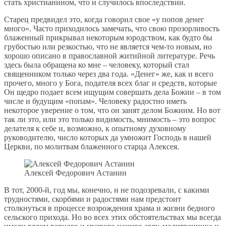
стать христианином, что и случилось впоследствии.
Старец предвидел это, когда говорил свое «у попов денег
много». Часто приходилось замечать, что свою прозорливость
блаженный прикрывал некоторым юродством, как будто бы
грубостью или резкостью, что не является чем-то новым, но
хорошо описано в православной житийной литературе. Речь
здесь была обращена ко мне – человеку, который стал
священником только через два года. «Денег» же, как и всего
прочего, много у Бога, подателя всех благ и средств, которые
Он щедро подает всем ищущим совершать дела Божии – в том
числе и будущим «попам». Человеку радостно иметь
некоторое уверение о том, что он занят делом Божиим. Но вот
так ли это, или это только видимость, мнимость – это вопрос
делателя к себе и, возможно, к опытному духовному
руководителю, число которых да умножит Господь в нашей
Церкви, по молитвам блаженного старца Алексея.
Алексей Федорович Астанин
В тот, 2000-й, год мы, конечно, и не подозревали, с какими
трудностями, скорбями и радостями нам предстоит
столкнуться в процессе возрождения храма и жизни бедного
сельского прихода. Но во всех этих обстоятельствах мы всегда