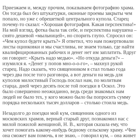
Приезжаем и, между прочим, показываем фотографию храма.
Он тогда был без штукатурки, оконные проемы закрыты чем
попало, но уже с обрешеткой центрального купола. Старец
почему-то сказал: «Хорошая фотография. Какая перспектива!»
На мой взгляд, фотка была так себе, и перспектива нарушена –
снято дешевой «мыльницей», но спорить глупо. Спросил он:
«Чем купол будете крыть?» Я ответил, что нам пожертвовали
листы оцинковки и мы счастливы, не знаем только, где найти
квалифицированных рабочих и денег нет им заплатить. Вдруг
он говорит: «Крыть надо медью». «Но откуда деньги?» –
изумился я. «Денег у попов мно-о-о-го», – махнул рукой
старец. Надо сказать, что священником я стал только года
через два после того разговора, а вот деньги на медь для
куполов милостивый Господь послал нам, по молитвам
старца, дней через десять после той поездки в Оскол. Это
было совершенно неожиданно, ведь среди знакомых нам
людей не было тех, у кого можно было бы попросить сумму
порядка нескольких тысяч долларов – столько стоила медь.
Незадолго до поездки мой кум, священник одного из
московских храмов, верный старый друг, познакомил нас с
милой пожилой женщиной, Н. В., которая сказала ему, что
хочет помогать какому-нибудь бедному сельскому храму. «Чем
она сможет вам помочь, я не знаю, – говорил кум, – она живет