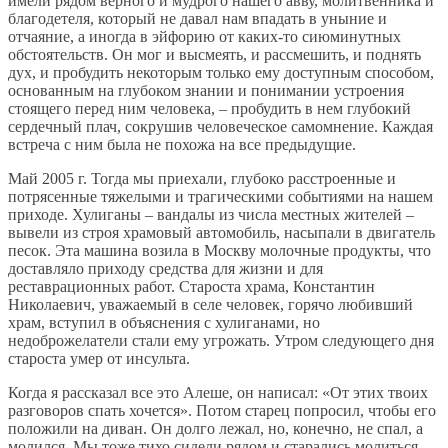
имели рядом верного и мудрого нашего авву, молитвенника и
благодетеля, который не давал нам впадать в уныние и
отчаяние, а иногда в эйфорию от каких-то сиюминутных
обстоятельств. Он мог и высмеять, и рассмешить, и поднять
дух, и пробудить некоторым только ему доступным способом,
основанным на глубоком знании и понимании устроения
стоящего перед ним человека, – пробудить в нем глубокий
сердечный плач, сокрушив человеческое самомнение. Каждая
встреча с ним была не похожа на все предыдущие.
Май 2005 г. Тогда мы приехали, глубоко расстроенные и
потрясенные тяжелыми и трагическими событиями на нашем
приходе. Хулиганы – вандалы из числа местных жителей –
вывели из строя храмовый автомобиль, насыпали в двигатель
песок. Эта машина возила в Москву молочные продукты, что
доставляло приходу средства для жизни и для
реставрационных работ. Староста храма, Константин
Николаевич, уважаемый в селе человек, горячо любивший
храм, вступил в объяснения с хулиганами, но
недоброжелатели стали ему угрожать. Утром следующего дня
староста умер от инсульта.
Когда я рассказал все это Алеше, он написал: «От этих твоих
разговоров спать хочется». Потом старец попросил, чтобы его
положили на диван. Он долго лежал, но, конечно, не спал, а
молился. Мы тоже тихо сидели рядом и старались молиться.