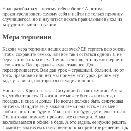
Надо разобраться – почему тебя избили? А потом
проконтролировать самому себя и найти не только причину
случившегося, но и научиться искать правильный выход из
затруднительной ситуации.
Мера терпения
Какова мера терпения наших девочек? Ей терпеть всю жизнь,
чтобы сохранить семью, или все-таки остаться одной? Я не
берусь отвечать за всех. Лично я считаю, что нужно терпеть
всю жизнь. Вас предали – куда страшнее. Душа
переворачивается. Вам дан урок – страшный, больной, но от
того, правильно или нет мы поймем этот урок, решим эту
задачу, зависит, повторится ситуация или нет.
Напился… Кредит взял… Ситуации бывают жуткие. А я за
то, чтобы терпеть. В жизни все может быть – и взлеты, и
посадки, и снег, и дождь. Но всегда должна быть связующая
ниточка. Найдите ее, у каждой семьи она есть. «Так меня
любить никто не будет». У кого-то это будут дети, еще что-то.
Эта ниточка поможет прожить все ситуации. А мы
захлебываемся в обиде, в беде. А это задача, ее нужно решить.
Помните, мы несем ответственность за принятое решение. Да,