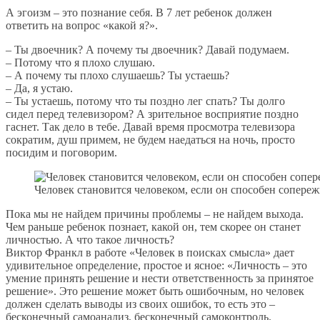
А эгоизм – это познание себя. В 7 лет ребенок должен
ответить на вопрос «какой я?».
– Ты двоечник? А почему ты двоечник? Давай подумаем.
– Потому что я плохо слушаю.
– А почему ты плохо слушаешь? Ты устаешь?
– Да, я устаю.
– Ты устаешь, потому что ты поздно лег спать? Ты долго
сидел перед телевизором? А зрительное восприятие поздно
гаснет. Так дело в тебе. Давай время просмотра телевизора
сократим, душ примем, не будем наедаться на ночь, просто
посидим и поговорим.
Человек становится человеком, если он способен сопере
Пока мы не найдем причины проблемы – не найдем выхода.
Чем раньше ребенок познает, какой он, тем скорее он станет
личностью. А что такое личность?
Виктор Франкл в работе «Человек в поисках смысла» дает
удивительное определение, простое и ясное: «Личность – это
умение принять решение и нести ответственность за принятое
решение». Это решение может быть ошибочным, но человек
должен сделать выводы из своих ошибок, то есть это –
бесконечный самоанализ, бесконечный самоконтроль.