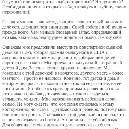
безумный или осмотрительный, осторожный? Я трусливый?
Необходимо понять и открыть себя, заглянуть в глубину своих
переживаний.
Сегодня многие говорят о дефиците слов, который на самом
деле есть дефицит познания души. Своей собственной души –
прежде всего. Чем меньше словарный запас, определяющий
кто мы, какие мы, тем труднее понять и помочь самому себе.
Однажды мне предложили выступить с экспертной оценкой
девочки 11 лет, которая должна была уехать в США с
американским летчиком-пацифистом, собиравшим детей-
сирот со всего мира. Мы приехали в калужский – страшный –
детский дом. Зеленые стены, кружки на цепочках. Мы
говорили с этой девочкой в изоляторе, другого места – более
светлого – просто не нашлось. Конечно, тот детский дом, в
котором она росла, наложил отпечаток на ее развитие, на ее
воспитание. Я побоялась сразу принимать решение и сказала,
что должна понаблюдать девочку – нужно вглядеться,
услышать, увидеть. Мне разрешили взять ребенка в свою
семью. Не могу сказать, что моя семья отнеслась к этому
восторженно, но я сама – детдомовский ребенок, поэтому мои
близкие потерпели. И общаясь с этой девочкой, я поняла, что
ее нельзя отдавать из России. А причина – ее убогий язык.
Для общения в стенах детского дома этого языка было