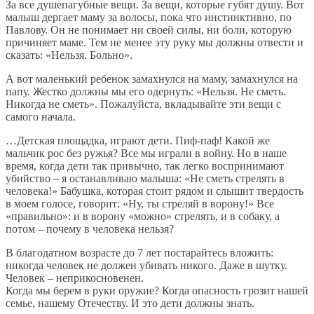
За все душепагубные вещи. За вещи, которые губят душу. Вот
малыш дергает маму за волосы, пока что инстинктивно, по
Павлову. Он не понимает ни своей силы, ни боли, которую
причиняет маме. Тем не менее эту руку мы должны отвести и
сказать: «Нельзя. Больно».
А вот маленький ребенок замахнулся на маму, замахнулся на
папу. Жестко должны мы его одернуть: «Нельзя. Не сметь.
Никогда не сметь». Пожалуйста, вкладывайте эти вещи с
самого начала.
…Детская площадка, играют дети. Пиф-паф! Какой же
мальчик рос без ружья? Все мы играли в войну. Но в наше
время, когда дети так привычно, так легко воспринимают
убийство – я останавливаю малыша: «Не сметь стрелять в
человека!» Бабушка, которая стоит рядом и слышит твердость
в моем голосе, говорит: «Ну, ты стреляй в ворону!» Все
«правильно»: и в ворону «можно» стрелять, и в собаку, а
потом – почему в человека нельзя?
В благодатном возрасте до 7 лет постарайтесь вложить:
никогда человек не должен убивать никого. Даже в шутку.
Человек – неприкосновенен.
Когда мы берем в руки оружие? Когда опасность грозит нашей
семье, нашему Отечеству. И это дети должны знать.