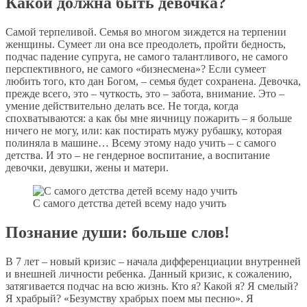
Какой должна быть девочка?
Самой терпеливой. Семья во многом зиждется на терпении
женщины. Сумеет ли она все преодолеть, пройти бедность,
подчас падение супруга, не самого талантливого, не самого
перспективного, не самого «бизнесмена»? Если сумеет
любить того, кто дан Богом, – семья будет сохранена. Девочка,
прежде всего, это – чуткость, это – забота, внимание. Это –
умение действительно делать все. Не тогда, когда
спохватываются: а как бы мне яичницу пожарить – я больше
ничего не могу, или: как постирать мужу рубашку, которая
полиняла в машине… Всему этому надо учить – с самого
детства. И это – не гендерное воспитание, а воспитание
девочки, девушки, жены и матери.
С самого детства детей всему надо учить
Познание души: больше слов!
В 7 лет – новый кризис – начала дифференциации внутренней
и внешней личности ребенка. Данный кризис, к сожалению,
затягивается подчас на всю жизнь. Кто я? Какой я? Я смелый?
Я храбрый? «Безумству храбрых поем мы песню». Я