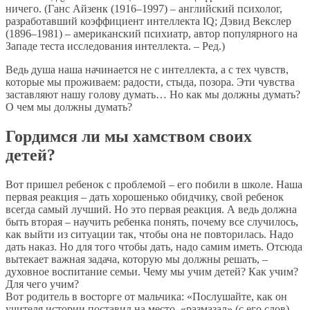
ничего. (Ганс Айзенк (1916–1997) – английский психолог,
разработавший коэффициент интеллекта IQ; Дэвид Векслер
(1896–1981) – американский психиатр, автор популярного на
Западе теста исследования интеллекта. – Ред.)
Ведь душа наша начинается не с интеллекта, а с тех чувств,
которые мы проживаем: радости, стыда, позора. Эти чувства
заставляют нашу голову думать… Но как мы должны думать?
О чем мы должны думать?
Гордимся ли мы хамством своих
детей?
Вот пришел ребенок с проблемой – его побили в школе. Наша
первая реакция – дать хорошенько обидчику, свой ребенок
всегда самый лучший. Но это первая реакция. А ведь должна
быть вторая – научить ребенка понять, почему все случилось,
как выйти из ситуации так, чтобы она не повторилась. Надо
дать наказ. Но для того чтобы дать, надо самим иметь. Отсюда
вытекает важная задача, которую мы должны решать, –
духовное воспитание семьи. Чему мы учим детей? Как учим?
Для чего учим?
Вот родитель в восторге от мальчика: «Послушайте, как он
учителя истории поставил на место, «размазал» (с его слов).