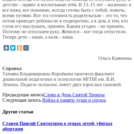
детстве – прямо: я воспитываю тебя. В 13–15 лет – косвенно: я
все вижу, все понимаю, всегда готова быть с тобой, помочь,
всеми путями. Вот эта готовность родительская – это то, что
потом приведет ребенка не в подворотню, а в дом, к тем, кто
готов его выслушать, принять. Каким угодно – но принять.
Поэтому не отпускаем руку. Женился – вот тогда отпустили.
Теперь дети – наши, а воля – ваша.
Ольга Каменева
Справка
Татьяна Владимировна Воробьева окончила факультет
дошкольной педагогики и психологии МГПИ им. В.И.
Ленина. Педагог-психолог, имеет двух взрослых сыновей.
Предыдущая запись
Слово в День Святой Троицы
Следующая запись
Война в памяти души и сердца
Другие
статьи
Старец Паисий Святогорец о душах детей, убитых
абортами