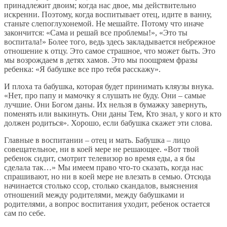
принадлежит двоим; когда нас двое, мы действительно
искренни. Поэтому, когда воспитывает отец, идите в ванну,
станьте слепоглухонемой. Не мешайте. Потому что иначе
закончится: «Сама и решай все проблемы!», «Это ты
воспитала!» Более того, ведь здесь закладывается небрежное
отношение к отцу. Это самое страшное, что может быть. Это
мы возрождаем в детях хамов. Это мы поощряем фразы
ребенка: «Я бабушке все про тебя расскажу».
И плоха та бабушка, которая будет принимать кляузы внука.
«Нет, про папу и мамочку я слушать не буду. Они – самые
лучшие. Они Богом даны. Их нельзя в бумажку завернуть,
поменять или выкинуть. Они даны Тем, Кто знал, у кого и кто
должен родиться». Хорошо, если бабушка скажет эти слова.
Главные в воспитании – отец и мать. Бабушка – лицо
совещательное, ни в коей мере не решающее. «Вот твой
ребенок сидит, смотрит телевизор во время еды, а я бы
сделала так…» Мы имеем право что-то сказать, когда нас
спрашивают, но ни в коей мере не влезать в семью. Отсюда
начинается столько ссор, столько скандалов, выяснения
отношений между родителями, между бабушками и
родителями, а вопрос воспитания уходит, ребенок остается
сам по себе.