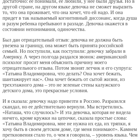
достаточно: ее понимали, ее любили, у нее были друзья. Но в
другой стране, на другом языке девочка не сможет выразить
то, что она проживает, что она хочет, что ей надо. И она
придет в так называемый когнитивный диссонанс, когда душа
и разум ребенка пребывают в разладе. Девочка окажется в
состоянии непонимания, одиночества.
Был дан отрицательный отзыв: девочка не должна быть
увезена за границу, она может быть принята российской
семьей. Но поступили, как поступили: девочку забрали в
Америку. А через полгода раздался звонок: американский
психолог просит меня объяснить причину моего
отрицательного отзыва. Потом звонят летчик и его супруга:
«Татьяна Владимировна, что делать? Она хочет бежать,
шантажирует нас». Она хочет бежать от сытой жизни, из
трехэтажного дома – это не зеленые стены калужского
детского дома, это прекрасные условия.
И я сказала: девочку надо привезти в Россию. Разразился
скандал, но ее действительно вернули. Мы встретились.
«Наташа, что случилось?» И эта девочка, которая не видела
ничего, кроме кружки на цепочке, сказала простые слова:
«Татьяна Владимировна, мне не нужна их еда, их тряпки, я
хочу быть в своем детском доме, где меня понимают». Камнем
преткновения стало то, о чем я говорила, – уровень языка. Чем