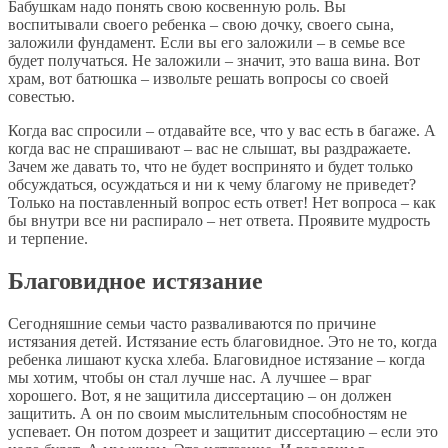
Бабушкам надо понять свою косвенную роль. Вы
воспитывали своего ребенка – свою дочку, своего сына,
заложили фундамент. Если вы его заложили – в семье все
будет получаться. Не заложили – значит, это ваша вина. Вот
храм, вот батюшка – извольте решать вопросы со своей
совестью.
Когда вас спросили – отдавайте все, что у вас есть в багаже. А
когда вас не спрашивают – вас не слышат, вы раздражаете.
Зачем же давать то, что не будет воспринято и будет только
обсуждаться, осуждаться и ни к чему благому не приведет?
Только на поставленный вопрос есть ответ! Нет вопроса – как
бы внутри все ни распирало – нет ответа. Проявите мудрость
и терпение.
Благовидное истязание
Сегодняшние семьи часто разваливаются по причине
истязания детей. Истязание есть благовидное. Это не то, когда
ребенка лишают куска хлеба. Благовидное истязание – когда
мы хотим, чтобы он стал лучше нас. А лучшее – враг
хорошего. Вот, я не защитила диссертацию – он должен
защитить. А он по своим мыслительным способностям не
успевает. Он потом дозреет и защитит диссертацию – если это