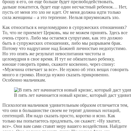
брошу я его, он еще больше будет прелюбодействовать,
дальше покатится, будет еще один несчастный ребенок… Нет,
пусть от меня это зло не идет. От меня должна идти только
сила женщины – а это терпение. Нельзя приумножать зло.
Как относиться к нецеломудрию в супружеских отношениях?
То, что не приемлет Церковь, мы не можем принять. Здесь все
очень строго. Либо мы остаемся супругами, как это должно
быть в супружеских отношениях, либо мы разрываем брак.
Потому что надругание над Божией личностью недопустимо.
Но это опять же результат невоспитания чистоты и
целомудрия в свое время. И тут не обязательно ребенку,
юноше говорить прямо, скажите косвенно, через спину:
«Мужчина отвечает за все». Не нужно об этих вещах говорить
много и громко. Иногда нужно сказать прикровенно.
Особенно мальчикам.
В пять лет начинается новый кризис, который даст удив
Психология мальчиков удивительным образом отличается тем,
что они в большинстве своем не терпят длинных нотаций,
сентенций. Им надо сказать просто, коротко и ясно. Как
только вы попытаетесь продлевать, он скажет: «Ну хватит,
все». Они вам сами ставят меру вашего воздействия. Найдите