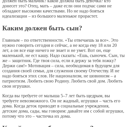
должен быть мальчик? какой должна быть девочка? кто
донесет это? Отец, мать – даже если они подчас сами не
обладают высокими качествами. Но не надо бояться
идеализации – из большого маленькое прорастет.
Каким должен быть сын?
Главным – по ответственности. «Ты отвечаешь за все». Это
нужно говорить сегодня и сейчас, а не когда ему 18 или 20
лет, а он все еще ничего не знает и не умет. Вот он, еще
маленький, не ест кашу. Надо сказать: «Ешь, сыночек. Сын, ты
же – защитник. Где твоя сила, если я держу за тебя ложку?
Держи сам!» Мотивация – сила, необходимая в будущем для
создания своей семьи, для служения своему Отечеству. И не
надо бояться этих слов. Не национализм, не шовинизм – а
патриотизм. Любить свою Родину. Любить свой дом. Любить
свои игрушки.
Когда вы требуете от малыша 5–7 лет быть щедрым, вы
требуете невозможного. Он не жадный, игрушки – часть его
дома. Когда деток приводят в социальные учреждения,
детские дома, сады, мы говорим: давайте им с собой игрушки,
потому что это – частичка их дома.