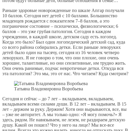
потом будут больные дети, больные отношения в семье…
Раньше здоровые новорожденные по шкале Апгар получали
10 баллов. Сегодня нет детей с 10 баллами. Большинство
младенцев рождается с показателем 7–8 баллов, а это
пограничное состояние – психически, физиологически; 6
баллов – это уже грубая патология. Сегодня в каждом
учреждении, в каждой школе, детском саду есть логопед.
Когда это было? Был один логопедический детский сад, куда
со всего района собирались детки. Если раньше леворуких
детей было один на тысячу, сегодня из 16 человек четверо
леворуких. Я не говорю о том, что они плохие, они очень
хорошие, талантливые, но они сензитивные, им трудно жить.
Они очень ранимые, подчас невротичные детки. Откуда вся
эта патология? Это мы, это от нас. Что читаем? Куда смотрим?
Татьяна Владимировна Воробьева
Сегодня и сейчас – до 7 лет – вкладываем, вкладываем,
вкладываем всеми силами души. В 12 лет – вкладываем. В 15
лет – держим за руку. Держим! Хотя они вырываются, все, вы
– уже не авторитет. А мы только одно: «Я могу помочь?» Я
здесь, рядом. Не навязываем, не лезем, не раздираем детскую
душу. Какой он пошел? Что у него на лице? Мы все-все
видим. Всегда это нужно видеть, никогда не отпускать руку. В