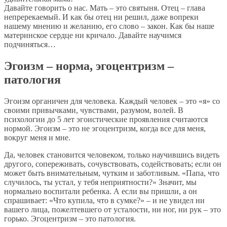
Давайте говорить о нас. Мать – это святыня. Отец – глава
непререкаемый. И как бы отец ни решил, даже вопреки
нашему мнению и желанию, его слово – закон. Как бы наше
материнское сердце ни кричало. Давайте научимся
подчиняться…
Эгоизм – норма, эгоцентризм –
патология
Эгоизм органичен для человека. Каждый человек – это «я» со
своими привычками, чувствами, разумом, волей. В
психологии до 5 лет эгоистические проявления считаются
нормой. Эгоизм – это не эгоцентризм, когда все для меня,
вокруг меня и мне.
Да, человек становится человеком, только научившись видеть
другого, сопереживать, сочувствовать, содействовать; если он
может быть внимательным, чутким и заботливым. «Папа, что
случилось, ты устал, у тебя неприятности?» Значит, мы
нормально воспитали ребенка. А если вы пришли, а он
спрашивает: «Что купила, что в сумке?» – и не увидел ни
вашего лица, пожелтевшего от усталости, ни ног, ни рук – это
горько. Эгоцентризм – это патология.