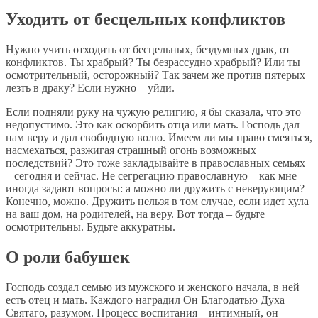
Уходить от бесцельных конфликтов
Нужно учить отходить от бесцельных, бездумных драк, от
конфликтов. Ты храбрый? Ты безрассудно храбрый? Или ты
осмотрительный, осторожный? Так зачем же против пятерых
лезть в драку? Если нужно – уйди.
Если подняли руку на чужую религию, я бы сказала, что это
недопустимо. Это как оскорбить отца или мать. Господь дал
нам веру и дал свободную волю. Имеем ли мы право смеяться,
насмехаться, разжигая страшный огонь возможных
последствий? Это тоже закладывайте в православных семьях
– сегодня и сейчас. Не сегрегацию православную – как мне
иногда задают вопросы: а можно ли дружить с неверующим?
Конечно, можно. Дружить нельзя в том случае, если идет хула
на ваш дом, на родителей, на веру. Вот тогда – будьте
осмотрительны. Будьте аккуратны.
О роли бабушек
Господь создал семью из мужского и женского начала, в ней
есть отец и мать. Каждого наградил Он Благодатью Духа
Святаго, разумом. Процесс воспитания – интимный, он