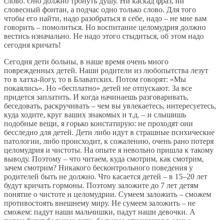
слово. Оно должно тронуть душу. Ни каскад фраз, ни
словесный фонтан, а подчас одно только слово. Для того
чтобы его найти, надо разобраться в себе, надо – не мне вам
говорить – помолиться. Но воспитание целомудрия должно
вестись изначально. Не надо этого стыдиться, об этом надо
сегодня кричать!
Сегодня дети больны, в наше время очень много
поврежденных детей. Наши родители из любопытства лезут
то в хатха-йогу, то в Блаватских. Потом говорят: «Мы
покаялись». Но «бесплатно» детей не отпускают. За все
придется заплатить. И когда начинаешь разговаривать,
беседовать, раскручивать – чем вы увлекаетесь, интересуетесь,
куда ходите, круг ваших знакомых и т.д. – и слышишь
подобные вещи, я горько констатирую: не проходят они
бесследно для детей. Дети либо идут в страшные психические
патологии, либо происходит, к сожалению, очень рано потеря
целомудрия и чистоты. На опыте я невольно пришла к такому
выводу. Поэтому – что читаем, куда смотрим, как смотрим,
зачем смотрим? Никакого бесконтрольного поведения у
родителей быть не должно. Что касается детей – в 15–20 лет
будут кричать гормоны. Поэтому заложите до 7 лет детям
понятие о чистоте и целомудрии. Сумеем заложить – сможем
противостоять внешнему миру. Не сумеем заложить – не
сможем: падут наши мальчишки, падут наши девочки. А