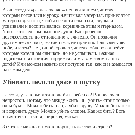
А он сегодня «размазал» вас – непочитанием учителя,
который готовился к уроку, начитывал материал, принес этот
материал для того, чтобы все дети слышали, слушали,
усваивали и воспитывались, кормились этим материалом.
Урок – это ведь окормление души. Ваш ребенок –
невежественен по отношению к учителю. Он позволил
другим не слышать, усомниться, не принять. Ваш сын ушел
победителем? Нет, он обворовал учителя, обворовал ребят,
которые хотели бы слышать, но не услышали. Важная
родительская позиция: гордимся ли мы хамством наших
детей? Или можем назвать их поступок так, как он называется
на самом деле.
Убивать нельзя даже в шутку
Часто идут споры: можно ли бить ребенка? Вопрос очень
непростой. Потому что между «бить» и «убить» стоит только
одна буква. Можно бить тело, а убить душу. Можно бить тело
и возродить душу. Можно убить словом. Как же бить? Есть
такая точка – пятая, широкая, мягкая…
За что же можно и нужно порицать жестко и строго?