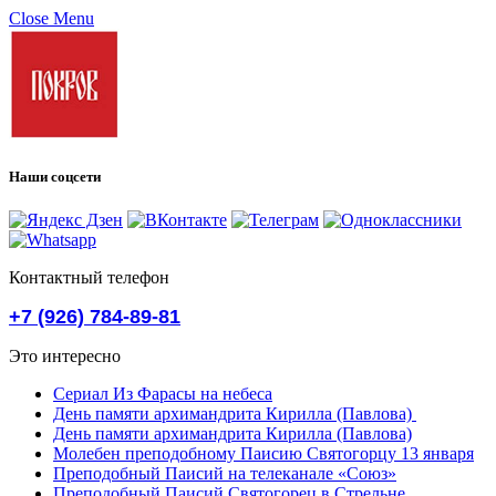
Close Menu
Наши соцсети
Контактный телефон
+7 (926) 784-89-81
Это интересно
Сериал Из Фарасы на небеса
День памяти архимандрита Кирилла (Павлова)
День памяти архимандрита Кирилла (Павлова)
Молебен преподобному Паисию Святогорцу 13 января
Преподобный Паисий на телеканале «Союз»
Преподобный Паисий Святогорец в Стрельне