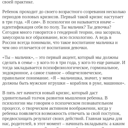
своей практике.
Ребенок проходит до своего возрастного созревания несколько
периодов половых кризисов. Первый такой кризис наступает
в три года. «Я сам». В психологии он называется иначе –
идентификация себя по полу. Ты мальчик? Ты девочка?
Сегодня много говорится о гендерной теории, она засорила,
замусорила все образование, всю психологию. А ведь в
России всегда понимали, что такое воспитание мальчика и
чем оно отличается от воспитания девочки.
«Ты – мальчик», – это первый акцент, который мы должны
сделать в семье – у кого-то в три года, у кого-то еще раньше. И
тогда закладывается психофизиологическое, гормональное,
эндокринное, а самое главное – общечеловеческое,
правильное понимание. «Я – мальчишка, значит, у меня
должны быть мужские игрушки – кораблик в руке, машинки».
В пять лет начнется новый кризис, который даст
удивительный толчок развития мышления ребенка. В
психологии мы говорим о психическом познавательном
процессе, о творческом активном воображении, когда у
ребенка появляется возможность отвечать за свой поступок,
предвосхищать результат своих действий. Главная задача для
нас, родителей, в этот момент – начинать вкладывать: а каким