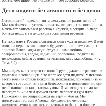
богаче, чем шире, чем глубже он – тем здоровее ребенок.
Дети индиго: без личности и без души
Сегодняшний перекос – интеллектуальное развитие детей.
Мы так боимся не успеть, опоздать, не раскрыть способности,
в пять лет записываем ребенка в кружки, в секции. А надо
бояться недодать в духовном воспитании ребенка.
Не так давно в России появилась книга «Дети индиго». В ней
описана перспектива нашего будущего – то, о чем говорит
апостол Павел, когда люди будут «…самолюбивы,
сребролюбивы, горды, надменны, злоречивы, родителям
непокорны, неблагодарны, нечестивы, недружелюбны…» (2
Тим. 3:2).
Мы видим, как эти дети сегодня берут оружие и стреляют – в
учителей, в товарищей. Что же такое дети индиго? У истоков
этого течения стояли психологи, психиатры, психоаналитики,
которые говорили: эти дети безрассудны в поведении, но они
необыкновенно талантливы, умны. И мы вслед за ними все
перепутали – на чем должен стоять человек и куда идти.
Психология, не опирающаяся на веру, – убогая. Мы
пользуемся тестами Айзенка, Векслера, но человека,
личности, души в них нет, есть только цифры – и больше