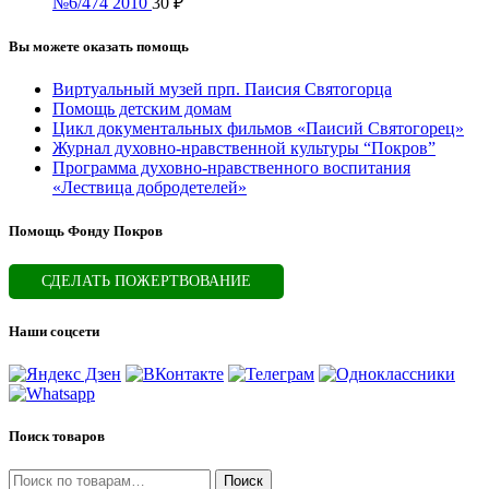
№6/474 2010
30
₽
Вы можете оказать помощь
Виртуальный музей прп. Паисия Святогорца
Помощь детским домам
Цикл документальных фильмов «Паисий Святогорец»
Журнал духовно-нравственной культуры “Покров”
Программа духовно-нравственного воспитания
«Лествица добродетелей»
Помощь Фонду Покров
СДЕЛАТЬ ПОЖЕРТВОВАНИЕ
Наши соцсети
Поиск товаров
Искать:
Поиск