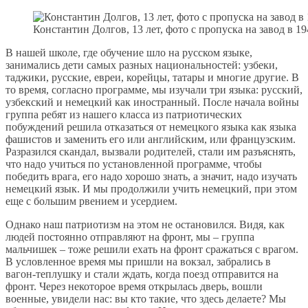
Константин Долгов, 13 лет, фото с пропуска на завод в 19
В нашей школе, где обучение шло на русском языке,
занимались дети самых разных национальностей: узбеки,
таджики, русские, евреи, корейцы, татары и многие другие. В
то время, согласно программе, мы изучали три языка: русский,
узбекский и немецкий как иностранный. После начала войны
группа ребят из нашего класса из патриотических
побуждений решила отказаться от немецкого языка как языка
фашистов и заменить его или английским, или французским.
Разразился скандал, вызвали родителей, стали им разъяснять,
что надо учиться по установленной программе, чтобы
победить врага, его надо хорошо знать, а значит, надо изучать
немецкий язык. И мы продолжили учить немецкий, при этом
еще с большим рвением и усердием.
Однако наш патриотизм на этом не остановился. Видя, как
людей постоянно отправляют на фронт, мы – группа
мальчишек – тоже решили ехать на фронт сражаться с врагом.
В условленное время мы пришли на вокзал, забрались в
вагон-теплушку и стали ждать, когда поезд отправится на
фронт. Через некоторое время открылась дверь, вошли
военные, увидели нас: вы кто такие, что здесь делаете? Мы