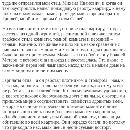
туда же отправился мой отец, Михаил Иванович, и когда он
там обустроился, нашел подходящую работу, квартиру, к нему
поехала и моя мама с нами, тремя детьми: старшим братом
Гришей, мной и младшим братом Сашей.
На вокзале нас встретил отец и привез на квартиру, которая
состояла из одной огромной, расписанной в великолепном
арабском стиле комнаты, темной комнаты и передней –
сенями. Конечно, это жилье не шло ни в какое сравнение с
нашим оставленным домом и хозяйством, но для проживания
было вполне приемлемым. Мама взяла с собой икону Божией
Матери, с которой она никогда не расставалась. Эта икона, с
зажженной перед ней лампадой, находилась в нашем доме на
самом видном и почетном месте.
Зарплаты отца – а он работал плотником и столяром – нам, к
счастью, вполне хватало на безбедную жизнь, поэтому мама
не работала, а вела хозяйство. К нашему великому удивлению,
в квартире вскоре обнаружились другие жильцы, с которыми
пришлось мирно сосуществовать: семейство ядовитых змей,
которые в основном пребывали в темной комнате и лишь
иногда выползали к нам в большую комнату, скорпионы,
облюбовавшие темные углы большой комнаты, и ящерицы,
обитавшие во всей квартире. Они нередко бегали по потолку,
что приводило нас, малышей, в неописуемый восторг.