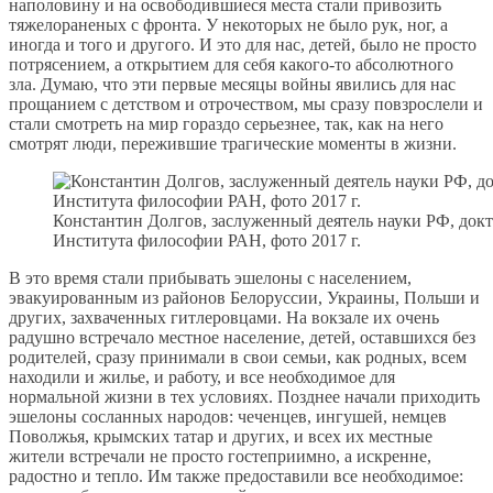
наполовину и на освободившиеся места стали привозить
тяжелораненых с фронта. У некоторых не было рук, ног, а
иногда и того и другого. И это для нас, детей, было не просто
потрясением, а открытием для себя какого-то абсолютного
зла. Думаю, что эти первые месяцы войны явились для нас
прощанием с детством и отрочеством, мы сразу повзрослели и
стали смотреть на мир гораздо серьезнее, так, как на него
смотрят люди, пережившие трагические моменты в жизни.
Константин Долгов, заслуженный деятель науки РФ, док
Института философии РАН, фото 2017 г.
В это время стали прибывать эшелоны с населением,
эвакуированным из районов Белоруссии, Украины, Польши и
других, захваченных гитлеровцами. На вокзале их очень
радушно встречало местное население, детей, оставшихся без
родителей, сразу принимали в свои семьи, как родных, всем
находили и жилье, и работу, и все необходимое для
нормальной жизни в тех условиях. Позднее начали приходить
эшелоны сосланных народов: чеченцев, ингушей, немцев
Поволжья, крымских татар и других, и всех их местные
жители встречали не просто гостеприимно, а искренне,
радостно и тепло. Им также предоставили все необходимое: