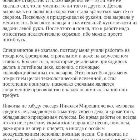
большое отверстие. Я плохо закрепил ее – то ли мне не
хватало сил, то ли умения, то ли того и другого. Деталь
вырвалась и с большой скоростью стала вращаться вместе со
сверлом. Поскольку я придерживал ее руками, она вырвала у
меня ноготь большого пальца и значительный кусок мякоти из
ладони левой руки. После этого я понял, что к работе надо
относиться исключительно серьезно, ибо можно просто
погибнуть.
Специалистов не хватало, поэтому меня учили работать на
токарном, фрезерном, строгальном и даже на карусельном
станках. Больше того, некоторые детали мне приходилось
делать в литейном цехе, конечно, с помощью
квалифицированных сталеваров. Этот опыт был для меня
открытием целой технологической вселенной, я стал
постепенно понимать, насколько сложным является
современное производство и каких огромных знаний оно
требует.
Никогда не забуду слесаря Николая Мирошниченко, человека
средних лет, выдающегося мастера своего дела, а кроме того,
обладавшего прекрасным голосом. Во время работы он всегда
что-то пел: русские, украинские народные песни, романсы,
даже арии из опер и оперетт, а иногда с особым
воодушевлением исполнял военные песни. Он никогда не
унывал. Слушая его и глядя на него, никто не мог сомневаться