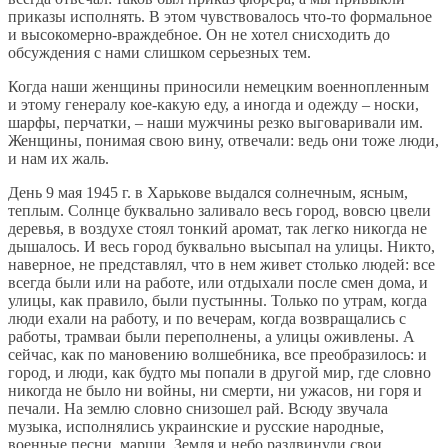
приказы исполнять. В этом чувствовалось что-то формальное
и высокомерно-враждебное. Он не хотел снисходить до
обсуждения с нами слишком серьезных тем.
Когда наши женщины приносили немецким военнопленным
и этому генералу кое-какую еду, а иногда и одежду – носки,
шарфы, перчатки, – наши мужчины резко выговаривали им.
Женщины, понимая свою вину, отвечали: ведь они тоже люди,
и нам их жаль.
День 9 мая 1945 г. в Харькове выдался солнечным, ясным,
теплым. Солнце буквально заливало весь город, вовсю цвели
деревья, в воздухе стоял тонкий аромат, так легко никогда не
дышалось. И весь город буквально высыпал на улицы. Никто,
наверное, не представлял, что в нем живет столько людей: все
всегда были или на работе, или отдыхали после смен дома, и
улицы, как правило, были пустынны. Только по утрам, когда
люди ехали на работу, и по вечерам, когда возвращались с
работы, трамваи были переполнены, а улицы оживлены. А
сейчас, как по мановению волшебника, все преобразилось: и
город, и люди, как будто мы попали в другой мир, где словно
никогда не было ни войны, ни смерти, ни ужасов, ни горя и
печали. На землю словно снизошел рай. Всюду звучала
музыка, исполнялись украинские и русские народные,
военные песни, марши. Земля и небо раздвинули свои