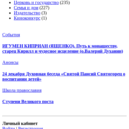
Церковь и государство
(235)
Семья и дом
(227)
Издательство
(3)
Киноконкурс
(1)
События
ИГУМЕН КИПРИАН (ЯЩЕНКО). Путь к монашеству,
старец Кирилл и чудесное исцеление (о.Валерий Духанин)
Анонсы
24 декабря Духовная беседа «Святой Паисий Святогорец о
воспитании детей»
Школа православия
Ступени Великого поста
Личный кабинет
Войти
|
Регистрация