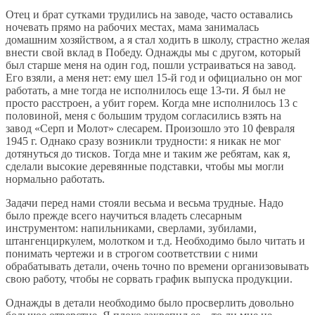
Отец и брат сутками трудились на заводе, часто оставались
ночевать прямо на рабочих местах, мама занималась
домашним хозяйством, а я стал ходить в школу, страстно желая
внести свой вклад в Победу. Однажды мы с другом, который
был старше меня на один год, пошли устраиваться на завод.
Его взяли, а меня нет: ему шел 15-й год и официально он мог
работать, а мне тогда не исполнилось еще 13-ти. Я был не
просто расстроен, а убит горем. Когда мне исполнилось 13 с
половиной, меня с большим трудом согласились взять на
завод «Серп и Молот» слесарем. Произошло это 10 февраля
1945 г. Однако сразу возникли трудности: я никак не мог
дотянуться до тисков. Тогда мне и таким же ребятам, как я,
сделали высокие деревянные подставки, чтобы мы могли
нормально работать.
Задачи перед нами стояли весьма и весьма трудные. Надо
было прежде всего научиться владеть слесарным
инструментом: напильниками, сверлами, зубилами,
штангенциркулем, молотком и т.д. Необходимо было читать и
понимать чертежи и в строгом соответствии с ними
обрабатывать детали, очень точно по времени организовывать
свою работу, чтобы не сорвать график выпуска продукции.
Однажды в детали необходимо было просверлить довольно