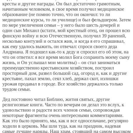
кресты и другие награды. Он был достаточно грамотным,
начитанным человеком, в свое время получил медицинское
образование (не помню точно, что он окончил: то ли
медицинские курсы, то ли училище) и был фельдшером. Затем
по мере увеличения семьи – у него было шесть дочерей и
один сын Михаил (кстати, мой крестный отец, он прошел всю
финскую войну и всю Отечественную, получил 39 ранений,
несколько контузий и остался жив, и когда я его спрашивал,
как ему удалось выжить, он отвечал: спроси своего деда
Андриана. Я подошел как-то к деду и спросил его об этом, на
что он ответил: я все время молил Бога сохранить моему сыну
жизнь, и Он услышал мои молитвы) – он стал заниматься
преимущественно крестьянским хозяйством, построил
просторный дом, развел большой сад, огород и, как и другие
крестьяне, пахал землю, сеял хлеб, держал скот, излишки
урожая продавал в городе. Все хозяйство держалось только
трудом семьи.
Дед постоянно читал Библию, жития святых, другие
религиозные книги. Часто по вечерам он делал это вслух, к
удовольствию и радости всех членов семьи, сопровождая
некоторые фрагменты очень интересными комментариями.
Как это было принято, мы, как и все односельчане, регулярно
ходили в церковь. Мы шли туда, как на праздник, надевая
самые лучшие наряды. Наш храм, стоявший на самом высоком