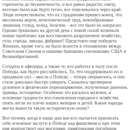
горизонты до бесконечности, и все равно радости, смеху,
веселью было как будто тесно, все переливалось через край.
Люди почувствовали, что их страданиям пришел конец, что
миллионы жертв, нечеловеческий труд, невообразимые
лишения, голод, холод, болезни – все это было не напрасно.
Однако буквально на другой день с новой силой возникли
новые проблемы: как восстановить разрушенное хозяйство,
села, города, заводы, фабрики? Предстояло еще победить
Японию, кроме того, не было ясности в отношениях между
Советским Союзом и нашими бывшими союзниками: США и
Великобританией.
Солдаты и офицеры, а также те, кто работал в тылу после
Победы, как будто расслабились. То, что поддерживало их и
придавало сил – мысль о Победе, – теперь свершилось, и они
стали довольно быстро умирать. Сказалось чрезмерное
духовное и физическое перенапряжение, полученные ранения,
травмы, истощение. Особенно это касалось мужчин, и
основные трудности восстановления народного хозяйства
опять легли на плечи наших женщин и детей. Какие народы
могли вынести такую историческую ношу?
Вот почему, когда в наши дни кое-кто пытается приписать
себе основные заслуги в Победе над фашизмом и при этом
еще кощунствует над могилами, памятниками погибшим