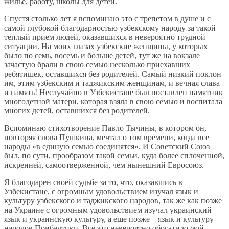
жилье, работу, школы для детей.
Спустя столько лет я вспоминаю это с трепетом в душе и с
самой глубокой благодарностью узбекскому народу за такой
теплый прием людей, оказавшихся в невероятно трудной
ситуации. На моих глазах узбекские женщины, у которых
было по семь, восемь и больше детей, тут же на вокзале
зачастую брали в свою семью несколько приехавших
ребятишек, оставшихся без родителей. Самый низкий поклон
им, этим узбекским и таджикским женщинам, и вечная слава
и память! Неслучайно в Узбекистане был поставлен памятник
многодетной матери, которая взяла в свою семью и воспитала
многих детей, оставшихся без родителей.
Вспоминаю стихотворение Павло Тычины, в котором он,
повторяя слова Пушкина, мечтал о том времени, когда все
народы «в единую семью соединятся». И Советский Союз
был, по сути, прообразом такой семьи, куда более сплоченной,
искренней, самоотверженной, чем нынешний Евросоюз.
Я благодарен своей судьбе за то, что, оказавшись в
Узбекистане, с огромным удовольствием изучал язык и
культуру узбекского и таджикского народов, так же как позже
на Украине с огромным удовольствием изучал украинский
язык и украинскую культуру, а еще позже – язык и культуру
народов Прибалтики. Все это невероятно обогатило мой