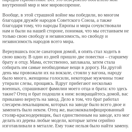
внутренний мир и мое мировоззрение.
Вообще, в этой страшной войне мы победили, во многом
благодаря дружбе народов Советского Союза, а также
благодаря тому, что народы Европы и мира сочувствовали
нам и были на нашей стороне, понимая, что мы отстаиваем не
только свою свободу и независимость, но свободу и
независимость народов всего мира.
Вернувшись после санатория домой, я опять стал ходить в
свою школу. В один из дней пришло две повестки – старшему
брату и отцу. Мама, естественно, заплакала, затем стала
собирать им самые необходимые вещи в дорогу. На другой
день мы провожали их на вокзале, стояли у вагона, народу
было много, женщины голосили, некоторые мужчины тоже
утирали слезы, прощаясь. Вдруг прибегают несколько
военных, спрашивают фамилии моего отца и брата: кто здесь
такие? Отец и брат подошли к ним: возвращайтесь домой, вас
приказано вернуть на завод. Дело в том, что брат работал
слесарем-лекальщиком, которых на заводе было всего двое и
заменить было некем. Отец же, высококвалифицированный
столяр-краснодеревщик, был единственным на заводе, кто мог
делать из дерева любые модели, которые затем серийно
изготавливали в металле. Ему тоже нельзя было найти замену.