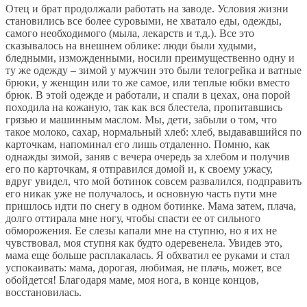
Отец и брат продолжали работать на заводе. Условия жизни
становились все более суровыми, не хватало еды, одежды,
самого необходимого (мыла, лекарств и т.д.). Все это
сказывалось на внешнем облике: люди были худыми,
бледными, изможденными, носили преимущественно одну и
ту же одежду – зимой у мужчин это были телогрейка и ватные
брюки, у женщин или то же самое, или теплые юбки вместо
брюк. В этой одежде и работали, и спали в цехах, она порой
походила на кожаную, так как вся блестела, пропитавшись
грязью и машинным маслом. Мы, дети, забыли о том, что
такое молоко, сахар, нормальный хлеб: хлеб, выдававшийся по
карточкам, напоминал его лишь отдаленно. Помню, как
однажды зимой, заняв с вечера очередь за хлебом и получив
его по карточкам, я отправился домой и, к своему ужасу,
вдруг увидел, что мой ботинок совсем развалился, подправить
его никак уже не получалось, и основную часть пути мне
пришлось идти по снегу в одном ботинке. Мама затем, плача,
долго оттирала мне ногу, чтобы спасти ее от сильного
обморожения. Ее слезы капали мне на ступню, но я их не
чувствовал, моя ступня как будто одеревенела. Увидев это,
мама еще больше расплакалась. Я обхватил ее руками и стал
успокаивать: мама, дорогая, любимая, не плачь, может, все
обойдется! Благодаря маме, моя нога, в конце концов,
восстановилась.