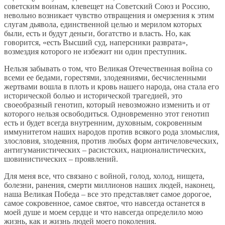
советским воинам, клевещет на Советский Союз и Россию,
невольно возникает чувство отвращения и омерзения к этим
слугам дьявола, единственной целью и мерилом которых
были, есть и будут деньги, богатство и власть. Но, как
говорится, «есть Высший суд, наперсники разврата»,
возмездия которого не избежит ни один преступник.
Нельзя забывать о том, что Великая Отечественная война со
всеми ее бедами, горестями, злодеяниями, бесчисленными
жертвами вошла в плоть и кровь нашего народа, она стала его
исторической болью и исторической трагедией, это
своеобразный генотип, который невозможно изменить и от
которого нельзя освободиться. Одновременно этот генотип
есть и будет всегда внутренним, духовным, сокровенным
иммунитетом наших народов против всякого рода зломыслия,
злословия, злодеяния, против любых форм античеловеческих,
антигуманистических – расистских, националистических,
шовинистических – проявлений.
Для меня все, что связано с войной, голод, холод, нищета,
болезни, ранения, смерти миллионов наших людей, наконец,
наша Великая Победа – все это представляет самое дорогое,
самое сокровенное, самое святое, что навсегда останется в
моей душе и моем сердце и что навсегда определило мою
жизнь, как и жизнь людей моего поколения.