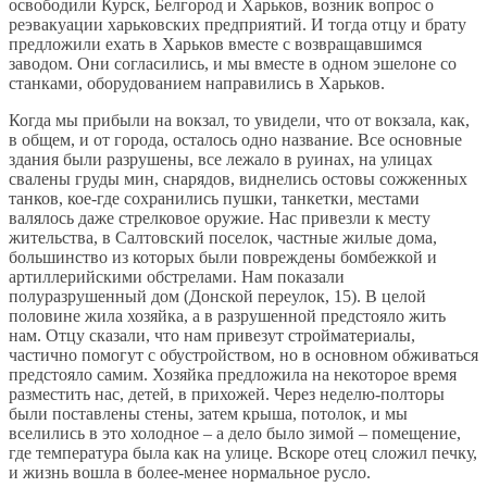
освободили Курск, Белгород и Харьков, возник вопрос о
реэвакуации харьковских предприятий. И тогда отцу и брату
предложили ехать в Харьков вместе с возвращавшимся
заводом. Они согласились, и мы вместе в одном эшелоне со
станками, оборудованием направились в Харьков.
Когда мы прибыли на вокзал, то увидели, что от вокзала, как,
в общем, и от города, осталось одно название. Все основные
здания были разрушены, все лежало в руинах, на улицах
свалены груды мин, снарядов, виднелись остовы сожженных
танков, кое-где сохранились пушки, танкетки, местами
валялось даже стрелковое оружие. Нас привезли к месту
жительства, в Салтовский поселок, частные жилые дома,
большинство из которых были повреждены бомбежкой и
артиллерийскими обстрелами. Нам показали
полуразрушенный дом (Донской переулок, 15). В целой
половине жила хозяйка, а в разрушенной предстояло жить
нам. Отцу сказали, что нам привезут стройматериалы,
частично помогут с обустройством, но в основном обживаться
предстояло самим. Хозяйка предложила на некоторое время
разместить нас, детей, в прихожей. Через неделю-полторы
были поставлены стены, затем крыша, потолок, и мы
вселились в это холодное – а дело было зимой – помещение,
где температура была как на улице. Вскоре отец сложил печку,
и жизнь вошла в более-менее нормальное русло.