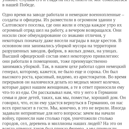
в нашей Победе.
Одно время на заводе работали и немецкие военнопленные –
солдаты и офицеры. Их разместили в огромном здании у
Салтовского поселка, где они жили и откуда каждое утро их
огромный отряд шел на работу, а вечером возвращался. Они
носили свое обмундирование со знаками отличия, у
некоторых поначалу даже висели награды в виде крестов. В
основном они занимались уборкой мусора на территории
разрушенных заводов, фабрик, в жилых домах, на улицах.
Высший офицерский состав имел некоторую привилегию:
они работали в помещениях, тоже преимущественно
занимаясь уборкой. Так, в нашем цехе работал один немецкий
генерал, которому, кажется, не было еще и сорока. Он был
высокого роста, красивый, видимо, из аристократов. Во время
перерывов он наловчился делать из медных монет колечки,
которые дарил нашим женщинам, а те в ответ приносили ему
что-то из еды. Он рассказывал нам, что у него в Германии
семья и двое детей, таких, как мы, поместье, хороший дом. Он
говорил, что, если ему удастся вернуться в Германию, он нас
всех пригласит в гости. Мы, конечно, в это не верили. Иногда
задавали неприятные для него вопросы: зачем вы начали
войну, принесли нам столько горя, уничтожили столько
городов, сел, деревень и миллионы наших людей? На это он
всегда отвечал: таков был приказ фюрера, а мы привыкли