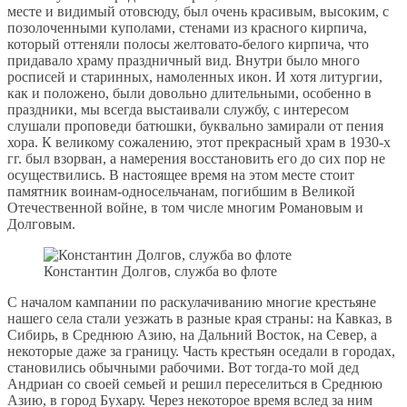
месте и видимый отовсюду, был очень красивым, высоким, с
позолоченными куполами, стенами из красного кирпича,
который оттеняли полосы желтовато-белого кирпича, что
придавало храму праздничный вид. Внутри было много
росписей и старинных, намоленных икон. И хотя литургии,
как и положено, были довольно длительными, особенно в
праздники, мы всегда выстаивали службу, с интересом
слушали проповеди батюшки, буквально замирали от пения
хора. К великому сожалению, этот прекрасный храм в 1930-х
гг. был взорван, а намерения восстановить его до сих пор не
осуществились. В настоящее время на этом месте стоит
памятник воинам-односельчанам, погибшим в Великой
Отечественной войне, в том числе многим Романовым и
Долговым.
Константин Долгов, служба во флоте
С началом кампании по раскулачиванию многие крестьяне
нашего села стали уезжать в разные края страны: на Кавказ, в
Сибирь, в Среднюю Азию, на Дальний Восток, на Север, а
некоторые даже за границу. Часть крестьян оседали в городах,
становились обычными рабочими. Вот тогда-то мой дед
Андриан со своей семьей и решил переселиться в Среднюю
Азию, в город Бухару. Через некоторое время вслед за ним