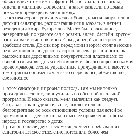
объяснили, что хотим на фронт. Нас высадили из вагона,
отвели в милицию, допросили, а затем развезли по домам,
позвонив предварительно в школу.
Через некоторое время я тяжело заболел, и меня направили в
детский санаторий, располагавшийся в Махасе, в летней
резиденции эмира бухарского. Место было роскошное,
невероятный по красоте сад с розами, аллеи, бассейн, кругом
расхаживали стаи павлинов. Сам дворец был построен в
арабском стиле. До сих пор перед моим взором стоят высокие
резные колонны из дорогих сортов дерева, резной потолок,
выложенный деревянными полукруглыми пластинами со
своеобразным звездным небосводом из белого дорогого камня
вроде мрамора, стены, украшенные причудливым и вместе с
тем строгим орнаментом: что-то сверкающее, обжигающее,
светоносное.
В этом санатории я пробыл полгода. Там мы не только
проходили лечение, но и учились по обычной школьной
программе. И надо сказать, меня вылечили как следует.
Создавать такие удивительные, исключительно
благоприятные во всех отношениях условия для детей во
время войны – действительно высшее проявление заботы
народа и государства о детях.
Примерно после двух–трех месяцев моего пребывания в
санатории детское отделение потеснили более чем