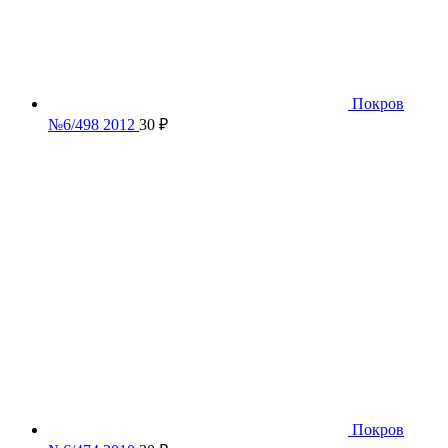
Покров
№6/498 2012
30
₽
Покров