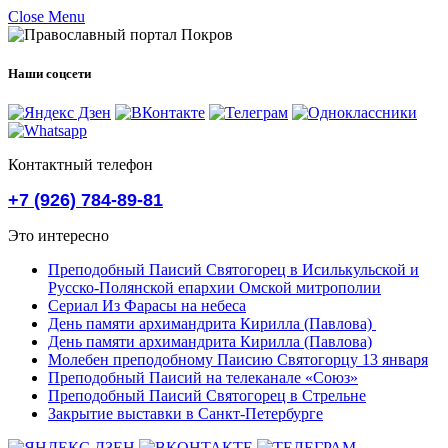
Close Menu
Наши соцсети
Контактный телефон
+7 (926) 784-89-81
Это интересно
Преподобный Паисий Святогорец в Исилькульской и
Русско-Полянской епархии Омской митрополии
Сериал Из Фарасы на небеса
День памяти архимандрита Кирилла (Павлова)
День памяти архимандрита Кирилла (Павлова)
Молебен преподобному Паисию Святогорцу 13 января
Преподобный Паисий на телеканале «Союз»
Преподобный Паисий Святогорец в Стрельне
Закрытие выставки в Санкт-Петербурге