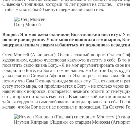
Симеона Столпника, который 40 лет провел на столпе, – отвечал
чтобы мы хотя бы 40 минут сдерживали свой гнев.
Отец Моисей
Вопрос: Я и моя жена окончили Богословский институт. У н
полное равнодушие. У нас многие окончили семинарию, Бого
воцерковленным людям избавиться от церковного нерадения
Отец Моисей (Агиоритис): Очень сложный вопрос. Старец Софр
художником, однако чувствовал какую-то пустоту в себе. В то в
посвятить свою жизнь Богу. «Я не мог аргументировать свое 
говорили о Боге, но Бога я там не нашел. На Святой Горе, куда
узнал святого Силуана Афонского. Эта встреча стала важнейшим
потому что Сам Господь трижды явился ему. Так отчаяние и раз
суету этого мира, он приближается к Богу – не столько через к
навязчивых вопросов, постарается немного отойти от гнетущих е
есть, и просит открыть ему путь. В монашеской жизни иногда 
тайная гордость и самолюбование иногда проявляют себя. Госп
желаю, чтобы Бог всех нас посещал и просвещал. На Святую Го
Игумен Киприан (Ященко) со старцем Моисеем (Агиорит