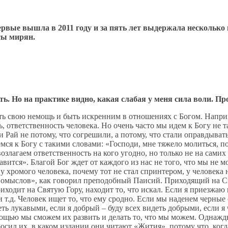
вые вышла в 2011 году и за пять лет выдержала несколько п
сы мирян.
ь. Но на практике видно, какая слабая у меня сила воли. Пр
ь свою немощь и быть искренним в отношениях с Богом. Наприме
, ответственность человека. Но очень часто мы идем к Богу не т
 Рай не потому, что согрешили, а потому, что стали оправдыват
ся к Богу с такими словами: «Господи, мне тяжело молиться, пот
возлагаем ответственность на кого угодно, но только не на сами
вится». Благой Бог ждет от каждого из нас не того, что мы не м
ь у хромого человека, почему тот не стал спринтером, у человек
 помыслов», как говорил преподобный Паисий. Приходящий на Св
ходит на Святую Гору, находит то, что искал. Если я приезжаю 
 т.д. Человек ищет то, что ему сродно. Если мы наденем черные 
деть лукавыми, если я добрый – буду всех видеть добрыми, если 
мощью мы сможем их развить и делать то, что мы можем. Однаж
сил их, в каком издании они читают «Жития», потому что, когда