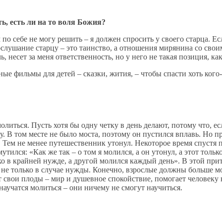
ь, есть ли на то воля Божия?
 по себе не могу решить – я должен спросить у своего старца. Е
лушание старцу – это таинство, а отношения мирянина со свои
 несет за меня ответственность, но у него не такая позиция, как
е фильмы для детей – сказки, жития, – чтобы спасти хоть кого-
литься. Пусть хотя бы одну четку в день делают, потому что, е
 В том месте не было моста, поэтому он пустился вплавь. Но пр
 Тем не менее путешественник утонул. Некоторое время спустя п
тился: «Как же так – о том я молился, а он утонул, а этот толь
лько в крайней нужде, а другой молился каждый день». В этой пр
не только в случае нужды. Конечно, взрослые должны больше мол
 свои плоды – мир и душевное спокойствие, помогает человеку в 
научатся молиться – они ничему не смогут научиться.