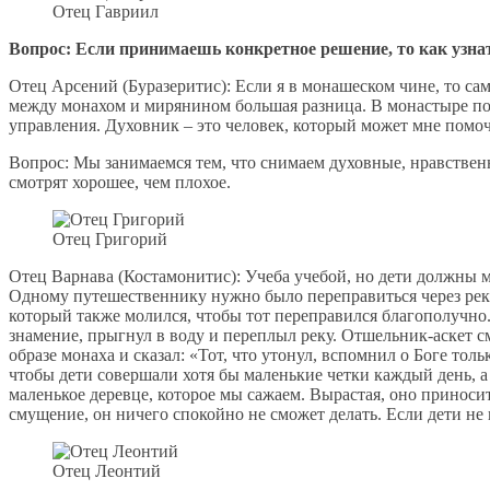
Отец Гавриил
Вопрос: Если принимаешь конкретное решение, то как узнат
Отец Арсений (Буразеритис): Если я в монашеском чине, то сам
между монахом и мирянином большая разница. В монастыре пос
управления. Духовник – это человек, который может мне помочь,
Вопрос: Мы занимаемся тем, что снимаем духовные, нравственны
смотрят хорошее, чем плохое.
Отец Григорий
Отец Варнава (Костамонитис): Учеба учебой, но дети должны мо
Одному путешественнику нужно было переправиться через реку.
который также молился, чтобы тот переправился благополучно.
знамение, прыгнул в воду и переплыл реку. Отшельник-аскет сму
образе монаха и сказал: «Тот, что утонул, вспомнил о Боге то
чтобы дети совершали хотя бы маленькие четки каждый день, а 
маленькое деревце, которое мы сажаем. Вырастая, оно приносит
смущение, он ничего спокойно не сможет делать. Если дети не 
Отец Леонтий