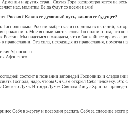
мении и других стран. Святая Гора распространяется на весь 
овляет нас, молитвы Ее да будут со всеми нами!
ает Россия? Каков ее духовный путь, каково ее будущее?
то Господь помог России выбраться из горнила испытаний, котор
е возрождению. Мне вспоминаются слова Господни о том, что кого
 к России. Мы надеемся и ожидаем, что в ближайшее время ее ро
в православии. Эта сила, исходящая из православия, помогла на
сия Афонского
Господней состоит в познании заповедей Господних и следовани
познать Господа, надо, чтобы Он Сам открыл Себя человеку. Это
нас Святого Духа. И тогда Духом Святым Иисус Христос приведе
ринес Себя в жертву и позволил распять Себя за спасение всего 