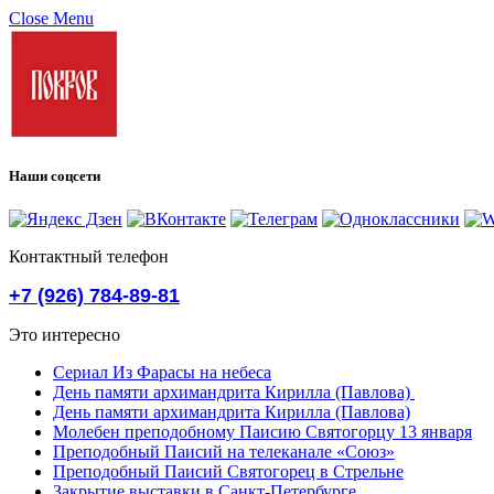
Close Menu
Наши соцсети
Контактный телефон
+7 (926) 784-89-81
Это интересно
Сериал Из Фарасы на небеса
День памяти архимандрита Кирилла (Павлова)
День памяти архимандрита Кирилла (Павлова)
Молебен преподобному Паисию Святогорцу 13 января
Преподобный Паисий на телеканале «Союз»
Преподобный Паисий Святогорец в Стрельне
Закрытие выставки в Санкт-Петербурге