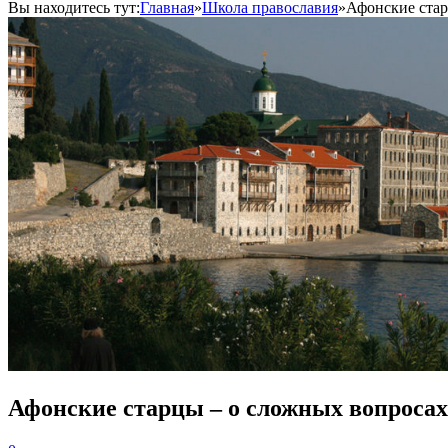
Вы находитесь тут:
Главная
»
Школа православия
»
Афонские стар
Афонские старцы – о сложных вопросах