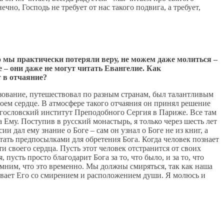
но, Господь не требует от нас такого подвига, а требует,
о мы практически потеряли веру, не можем даже молиться –
 – они даже не могут читать Евангелие. Как
 в отчаяние?
зование, путешествовал по разным странам, был талантливым
своем сердце. В атмосфере такого отчаяния он принял решение
Богословский институт Преподобного Сергия в Париже. Все там
а Ему. Поступив в русский монастырь, я только через шесть лет
 дал ему знание о Боге – сам он узнал о Боге не из книг, а
стать предпосылками для обретения Бога. Когда человек познает
ти своего сердца. Пусть этот человек отстранится от своих
усть просто благодарит Бога за то, что было, и за то, что
омним, что это временно. Мы должны смиряться, так как наша
зывает Его со смирением и расположением души. Я молюсь и