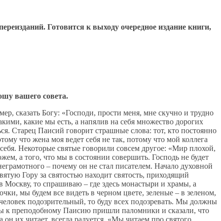
ереизданий. Готовится к выходу очередное издание книги,
ошу вашего совета.
р, сказать Богу: «Господи, прости меня, мне скучно и трудно
акими, какие мы есть, а напялив на себя множество дорогих
ься. Старец Паисий говорит страшные слова: тот, кто постоянно
ому что жена моя ведет себя не так, потому что мой коллега
х себя. Некоторые святые говорили совсем другое: «Мир плохой,
ожем, а того, что мы в состоянии совершить. Господь не будет
а неграмотного – почему он не стал писателем. Начало духовной
ятую Гору за святостью находит святость, приходящий
в Москву, то спрашиваю – где здесь монастыри и храмы, а
очки, мы будем все видеть в черном цвете, зеленые – в зеленом,
я человек подозрительный, то буду всех подозревать. Мы должны
ды к преподобному Паисию пришли паломники и сказали, что
 он их читает, всегда радуется. «Мы читаем про святого