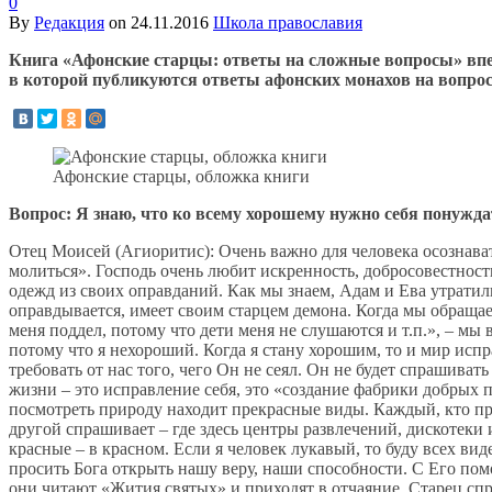
0
By
Редакция
on
24.11.2016
Школа православия
Книга «Афонские старцы: ответы на сложные вопросы» впер
в которой публикуются ответы афонских монахов на вопро
Афонские старцы, обложка книги
Вопрос: Я знаю, что ко всему хорошему нужно себя понуждат
Отец Моисей (Агиоритис): Очень важно для человека осознават
молиться». Господь очень любит искренность, добросовестность
одежд из своих оправданий. Как мы знаем, Адам и Ева утратили
оправдывается, имеет своим старцем демона. Когда мы обращаем
меня поддел, потому что дети меня не слушаются и т.п.», – мы 
потому что я нехороший. Когда я стану хорошим, то и мир испра
требовать от нас того, чего Он не сеял. Он не будет спрашиват
жизни – это исправление себя, это «создание фабрики добрых
посмотреть природу находит прекрасные виды. Каждый, кто при
другой спрашивает – где здесь центры развлечений, дискотеки и
красные – в красном. Если я человек лукавый, то буду всех ви
просить Бога открыть нашу веру, наши способности. С Его по
они читают «Жития святых» и приходят в отчаяние. Старец спро