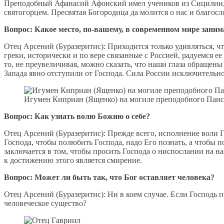
Преподобный Афанасий Афонский имел учеников из Сицилии, Ар
святогорцем. Пресвятая Богородица да молится о нас и благосл
Вопрос: Какое место, по-вашему, в современном мире заним
Отец Арсений (Буразеритис): Приходится только удивляться, ч
греки, исторически и по вере связанные с Россией, радуемся е
то, не преувеличивая, можно сказать, что наши глаза обращены
Запада явно отступили от Господа. Сила России исключительно 
Игумен Киприан (Ященко) на могиле преподобного Паи
Вопрос: Как узнать волю Божию о себе?
Отец Арсений (Буразеритис): Прежде всего, исполнение воли 
Господа, чтобы полюбить Господа, надо Его познать, а чтобы 
заключается в том, чтобы просить Господа о ниспослании на 
к достижению этого является смирение.
Вопрос: Может ли быть так, что Бог оставляет человека?
Отец Арсений (Буразеритис): Ни в коем случае. Если Господь п
человеческое существо?