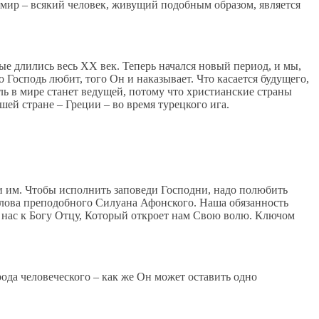
мир – всякий человек, живущий подобным образом, является
ые длились весь XX век. Теперь начался новый период, и мы,
 Господь любит, того Он и наказывает. Что касается будущего,
ль в мире станет ведущей, потому что христианские страны
шей стране – Греции – во время турецкого ига.
и им. Чтобы исполнить заповеди Господни, надо полюбить
 слова преподобного Силуана Афонского. Наша обязанность
т нас к Богу Отцу, Который откроет нам Свою волю. Ключом
рода человеческого – как же Он может оставить одно