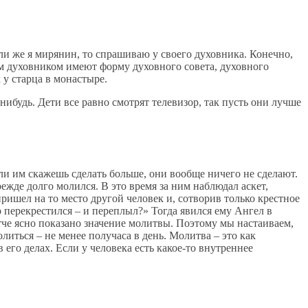
сли же я мирянин, то спрашиваю у своего духовника. Конечно,
м духовником имеют форму духовного совета, духовного
 у старца в монастыре.
нибудь. Дети все равно смотрят телевизор, так пусть они лучше
сли им скажешь сделать больше, они вообще ничего не сделают.
ежде долго молился. В это время за ним наблюдал аскет,
ришел на то место другой человек и, сотворив только крестное
ко перекрестился – и переплыл?» Тогда явился ему Ангел в
итче ясно показано значение молитвы. Поэтому мы настаиваем,
иться – не менее получаса в день. Молитва – это как
его делах. Если у человека есть какое-то внутреннее