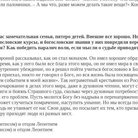
и паломники. – А мы что, разве можем делать такие вещи?» Конеч
ас замечательная семья, пятеро детей. Внешне все хорошо. Н
словские курсы, и богословские знания у них повредили вере
? Как победить паралич воли, если мысли о судьбе приводят
оний рассказывал, как он стал монахом. Он имел хорошее обра
ремя, как у него были все блага этого мира, он не имел мира в 
внутреннее убеждение, но я решил пойти учиться богословию в 
 я приехал, никто не говорил о Боге, но вся жизнь была посвящен
 событием в моей жизни». Так неграмотный крестьянин из России
очарование в делах этого мира, даже в духовном чтении, могут 
ниги и боязнь Страшного суда, сколько через духовные потребнос
го проблем. Пусть молится Богу без надрыва и перенапряжения, п
может случиться помрачение, наступить уныние. Но мы всегда п
одь не утаивает от нас Свои дары, но посылает их тем, кто при
ру приходят люди из разных мест.
исом) и отцом Леонтием