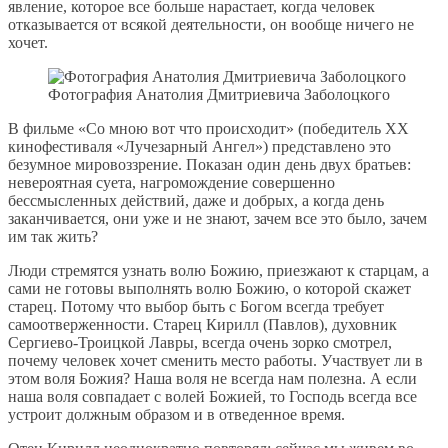
явление, которое все больше нарастает, когда человек
отказывается от всякой деятельности, он вообще ничего не
хочет.
Фотография Анатолия Дмитриевича Заболоцкого
В фильме «Со мною вот что происходит» (победитель XX
кинофестиваля «Лучезарный Ангел») представлено это
безумное мировоззрение. Показан один день двух братьев:
невероятная суета, нагромождение совершенно
бессмысленных действий, даже и добрых, а когда день
заканчивается, они уже и не знают, зачем все это было, зачем
им так жить?
Люди стремятся узнать волю Божию, приезжают к старцам, а
сами не готовы выполнять волю Божию, о которой скажет
старец. Потому что выбор быть с Богом всегда требует
самоотверженности. Старец Кирилл (Павлов), духовник
Сергиево-Троицкой Лавры, всегда очень зорко смотрел,
почему человек хочет сменить место работы. Участвует ли в
этом воля Божия? Наша воля не всегда нам полезна. А если
наша воля совпадает с волей Божией, то Господь всегда все
устроит должным образом и в отведенное время.