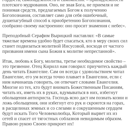
плотского мудрования. Оно, не зная Бога, не приемля и не
понимая средств, предлагаемых Богом к получению
Богопознания, составляет само для себя ошибочный,
душепагубный способ к приобретению Богопознания,
сообразно своему настроению: оно просит знамения с небес».
Преподобный Серафим Вырицкий наставлял: «В самые
тяжелые времена удобно будет спасаться, кто в меру своих сил
станет подвизаться молитвой Иисусовой, восходя от частого
призвания имени сына Божия к молитве непрестанной».
Итак, любовь к Богу, молитва, третье необходимое свойство –
это трезвение. Отец Кирилл нам говорил: приучитесь каждый
день читать Евангелие. Сам он всегда с удовольствием читал
Евангелие, его ум всегда точно плавает в Евангелии, если с
ним начинаешь говорить, он отвечает словами Евангелия.
Многие из тех, кто будут внимать Божественным Писаниям,
читать их, иметь их в руках, вдумываться в них, избегнут
обольщения антихриста. Господь ясно даст им познать козни и
ложь обольщения, они избегнут его рук и скроются на горах,
в расщелинах земных и со слезами и сокрушенным сердцем
будут искать Того Человеколюбца, Который вырвет их из
сетей и спасет от тягостных соблазнов невидимым образом.
Правою рукою Своею прикроет их!