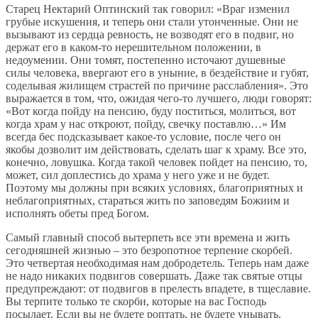
Старец Нектарий Оптинский так говорил: «Враг изменил
грубые искушения, и теперь они стали утонченные. Они не
вызывают из сердца ревность, не возводят его в подвиг, но
держат его в каком-то нерешительном положении, в
недоумении. Они томят, постепенно источают душевные
силы человека, ввергают его в уныние, в бездействие и губят,
соделывая жилищем страстей по причине расслабления». Это
выражается в том, что, ожидая чего-то лучшего, люди говорят:
«Вот когда пойду на пенсию, буду поститься, молиться, вот
когда храм у нас откроют, пойду, свечку поставлю…» Им
всегда бес подсказывает какое-то условие, после чего он
якобы дозволит им действовать, сделать шаг к храму. Все это,
конечно, ловушка. Когда такой человек пойдет на пенсию, то,
может, сил доплестись до храма у него уже и не будет.
Поэтому мы должны при всяких условиях, благоприятных и
неблагоприятных, стараться жить по заповедям Божиим и
исполнять обеты пред Богом.
Самый главный способ вытерпеть все эти времена и жить
сегодняшней жизнью – это безропотное терпение скорбей.
Это четвертая необходимая нам добродетель. Теперь нам даже
не надо никаких подвигов совершать. Даже так святые отцы
предупреждают: от подвигов в прелесть впадете, в тщеславие.
Вы терпите только те скорби, которые на вас Господь
посылает. Если вы не будете роптать, не будете унывать,