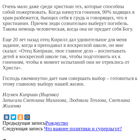
Очень мало даже среди христиан тех, которые способны
собой пожертвовать. Когда начнутся гонения, 90% ходящих в
храм разбежится, бьющих себя в грудь и говорящих, что я
христианин. Причем люди сознательно выберут погибель.
Такова немощь человеческая, когда она не предает себя Богу.
Еще 20 лет назад отец Кирилл дал удивительное для меня
задание, когда я преподавал в воскресной школе, он мне
сказал: «Отец Киприан, твое главное дело – воспитывать
детей в воскресной школе так, чтобы подготовить их к
гонениям, чтобы в момент испытаний они не отреклись от
Христа».
Господь ежеминутно дает нам совершать выбор – готовиться к
этому главному выбору нашей жизни.
Игумен Киприан (Ященко)
Записали Светлана Малахова, Людмила Теплова, Светлана
Жиленко
Предыдущая запись
Рождество
Следующая запись
Что важнее политики и суперльгот?