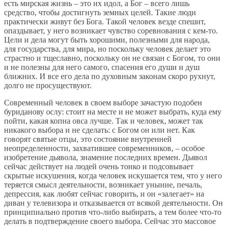
есть мирская жизнь – это их идол, а Бог – всего лишь
средство, чтобы достигнуть земных целей. Такие люди
практически живут без Бога. Такой человек везде спешит,
опаздывает, у него возникает чувство соревнования с кем-то.
Цели и дела могут быть хорошими, полезными для народа,
для государства, для мира, но поскольку человек делает это
страстно и тщеславно, поскольку он не связан с Богом, то они
и не полезны для него самого, спасения его души и душ
ближних. И все его дела по духовным законам скоро рухнут,
долго не просуществуют.
Современный человек в своем выборе зачастую подобен
буриданову ослу: стоит на месте и не может выбрать, куда ему
пойти, какая копна овса лучше. Так и человек, может так
никакого выбора и не сделать: с Богом он или нет. Как
говорят святые отцы, это состояние внутренней
неопределенности, захватившее современников, – особое
изобретение дьявола, знамение последних времен. Дьявол
сейчас действует на людей очень тонко и подсовывает
скрытые искушения, когда человек искушается тем, что у него
теряется смысл деятельности, возникает уныние, печаль,
депрессия, как любят сейчас говорить, и он «залегает» на
диван у телевизора и отказывается от всякой деятельности. Он
принципиально против что-либо выбирать, а тем более что-то
делать в подтверждение своего выбора. Сейчас это массовое