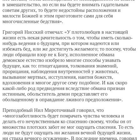
в замешательство, но если вы будете внимать гадательным
советам других, то будете недостойны расположения и
милости Божией и этим приготовите сами для себя
многочисленные бедствия».
Григорий Нисский отмечал: «У плотолюбцев в настоящей
жизни есть некая рачительность о том, чтобы иметь сколько-
нибудь ведения о будущем, при котором надеются или
избежать бед, или же достигнуть желаемого; то посему, чтобы
люди обращали взор не к Богу, исполненное обмана
демонское естество изобрело многие способы узнавать
будущее, как то: птицегадания, толкования знамений,
прорицания, наблюдения внутренностей у животных,
вызывание мертвых, исступления, наития божеств,
вдохновения и многое другое сему подобное. И как скоро
какой-либо род предвидения вследствие обмана признан
истинным, обольститель демон представляет его
обольщенному в оправдание лживого предположения».
Преподобный Нил Мироточивый говорил, что
«многозаботливость будет помрачать чувства человека и
делать его нечувственным ко спасению своему, чтобы он от
множества плотских забот не мог ощущать спасения. То есть
люди не будут ощущать ни желания вечной будущей жизни,
ни страха вечного осуждения». В последние времена, говорил