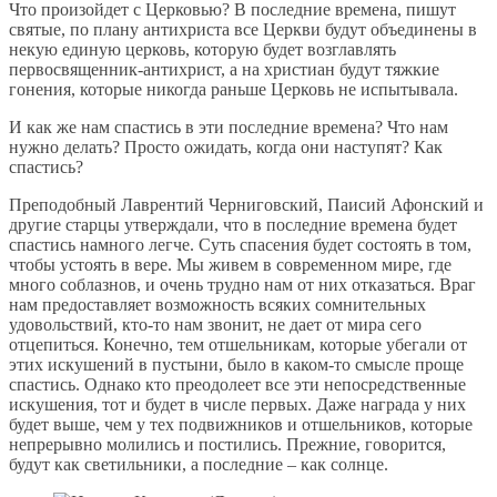
Что произойдет с Церковью? В последние времена, пишут
святые, по плану антихриста все Церкви будут объединены в
некую единую церковь, которую будет возглавлять
первосвященник-антихрист, а на христиан будут тяжкие
гонения, которые никогда раньше Церковь не испытывала.
И как же нам спастись в эти последние времена? Что нам
нужно делать? Просто ожидать, когда они наступят? Как
спастись?
Преподобный Лаврентий Черниговский, Паисий Афонский и
другие старцы утверждали, что в последние времена будет
спастись намного легче. Суть спасения будет состоять в том,
чтобы устоять в вере. Мы живем в современном мире, где
много соблазнов, и очень трудно нам от них отказаться. Враг
нам предоставляет возможность всяких сомнительных
удовольствий, кто-то нам звонит, не дает от мира сего
отцепиться. Конечно, тем отшельникам, которые убегали от
этих искушений в пустыни, было в каком-то смысле проще
спастись. Однако кто преодолеет все эти непосредственные
искушения, тот и будет в числе первых. Даже награда у них
будет выше, чем у тех подвижников и отшельников, которые
непрерывно молились и постились. Прежние, говорится,
будут как светильники, а последние – как солнце.