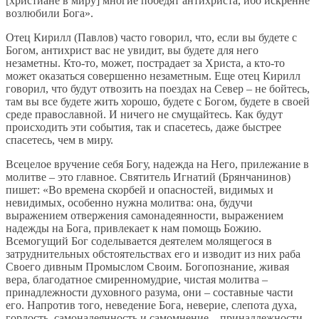
[христиане в миру] многие победят антихриста, ибо искренне
возлюбили Бога».
Отец Кирилл (Павлов) часто говорил, что, если вы будете с
Богом, антихрист вас не увидит, вы будете для него
незаметны. Кто-то, может, пострадает за Христа, а кто-то
может оказаться совершенно незаметным. Еще отец Кирилл
говорил, что будут отво­зить на поездах на Север – не бойтесь,
там вы все будете жить хорошо, будете с Богом, будете в своей
среде православной. И ничего не смущайтесь. Как будут
происходить эти события, так и спасетесь, даже быстрее
спасетесь, чем в миру.
Всецелое вручение себя Богу, надежда на Него, прилежание в
молитве – это главное. Святитель Игнатий (Брянчанинов)
пишет: «Во времена скорбей и опасностей, видимых и
невидимых, особенно нужна молитва: она, будучи
выражением отвержения самонадеянности, выражением
надежды на Бога, привлекает к нам помощь Божию.
Всемогущий Бог соделывается деятелем молящегося в
затруднительных обстоятельствах его и изводит из них раба
Своего дивным Промыслом Своим. Богопознание, живая
вера, благодатное смиренномудрие, чистая молитва –
принадлежности духовного разума, они – составные части
его. Напротив того, неведение Бога, неверие, слепота духа,
гордость, самонадеянность и самомнение – принадлежности