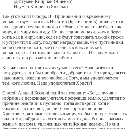
Игумен Киприан (Ященко)
Так уготовил Господь. В «Приношении современному
монашеству» святитель Игнатий (Брянчанинов) пишет, что в
последние времена монахов не будет, в монастыре будет как в
миру, а в миру как в аду. Но последние монахи, хоть и будут
жить как в миру, они, если не будут совершать тяжких грехов
и устремятся к Богу, получат награду выше, чем пустынники,
молитвенники, которые спасались в классических
монастырях. Поэтому не надо отчаиваться. И в аду можно
спастись, и в раю можно погибнуть.
Как же нам противиться духу мира сего? Надо всячески
потрудиться, чтобы приобрести добродетели. Но прежде всего
надо иметь искреннюю любовь к Богу, а мы уподобляемся
тем, кого любим. Надо уподобляться Христу!
Святой Андрей Кесарийский так говорит: «Когда лучшие
избранные церковные учителя, презревши землю, удалятся по
причине бедствий в пустыню, тогда антихрист, хотя и
обманется в них, воздвигнет брань против воинов
Христовых, которые остались в миру, чтобы восторжествовать
над ними, найдя легко уготовляемых их, как бы посыпаемых
земным прахом и увлеченных житейскими делами. Но сии