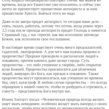
Отец Кирилл неоднократно повторял: сейчас мы живем во
времена, когда все Евангелие уже исполнено, и сейчас уже
ничто не препятствует пришествию антихриста и за ним
пришествию Христа. Бояться этого не надо.
Даже если завтра придет антихрист, то сегодня наше дело –
сеять, пахать, работать, потому что потом, когда ровно через
3,5 года после прихода антихриста придет Господь и начнется
Страшный суд, с нас спросят, как мы исполняли заповеди
Божии, как исполнили свое послушание.
В настоящее время существует очень много предсказателей,
гадателей, лжепророков. А для чего нам нужны пророки и
пророчества? Пророки приходили и располагали людей к
покаянию, причем каялись даже целые города. Суть
пророчества – это либо утешение в скорбях, либо открытие
воли Божией. Пророчества произносятся для обличения
людей, живущих без Бога, как призыв к покаянию. Также
пророчества могут произноситься, как утешение во времена
бед, смут, катастроф. В любом случае пророчества – это всегда
обращение к нашей совести, чтобы ее разбудить и отрезвить, а
совесть – представитель Бога внутри нас.
Иоанн Златоуст писал: «Человеческая природа всегда желает,
ищет знать невидимое, особенно желает знать наперед о своих
несчастьях, чтобы впоследствии от неожиданности не впасть