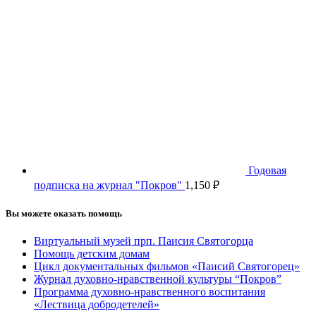
Годовая
подписка на журнал "Покров"
1,150
₽
Вы можете оказать помощь
Виртуальный музей прп. Паисия Святогорца
Помощь детским домам
Цикл документальных фильмов «Паисий Святогорец»
Журнал духовно-нравственной культуры “Покров”
Программа духовно-нравственного воспитания
«Лествица добродетелей»