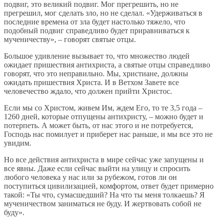
подвиг, это великий подвиг. Мог прегрешить, но не
прегрешил, мог сделать зло, но не сделал. «Удерживаться в
последние времена от зла будет настолько тяжело, что
подобный подвиг справедливо будет приравниваться к
мученичеству», – говорят святые отцы.
Большое удивление вызывает то, что множество людей
ожидает пришествия антихриста, а святые отцы справедливо
говорят, что это неправильно. Мы, христиане, должны
ожидать пришествия Христа. И в Ветхом Завете все
человечество ждало, что должен прийти Христос.
Если мы со Христом, живем Им, ждем Его, то те 3,5 года –
1260 дней, которые отпущены антихристу, – можно будет и
потерпеть. А может быть, от нас этого и не потребуется,
Господь нас помилует и приберет нас раньше, и мы все это не
увидим.
Но все действия антихриста в мире сейчас уже запущены и
все явны. Даже если сейчас выйти на улицу и спросить
любого человека у нас или за рубежом, готов ли он
поступиться цивилизацией, комфортом, ответ будет примерно
такой: «Ты что, сумасшедший? На что ты меня толкаешь? Я
мученичеством заниматься не буду. И жертвовать собой не
буду».