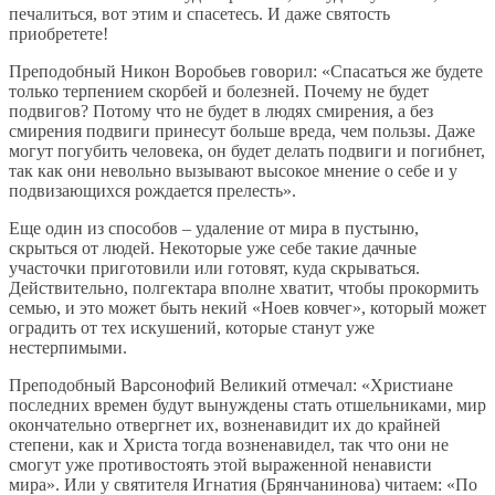
печалиться, вот этим и спасетесь. И даже святость
приобретете!
Преподобный Никон Воробьев говорил: «Спасаться же будете
только терпением скорбей и болезней. Почему не будет
подвигов? Потому что не будет в людях смирения, а без
смирения подвиги принесут больше вреда, чем пользы. Даже
могут погубить человека, он будет делать подвиги и погибнет,
так как они невольно вызывают высокое мнение о себе и у
подвизающихся рождается прелесть».
Еще один из способов – удаление от мира в пустыню,
скрыться от людей. Некоторые уже себе такие дачные
участочки приготовили или готовят, куда скрываться.
Действительно, полгектара вполне хватит, чтобы прокормить
семью, и это может быть некий «Ноев ковчег», который может
оградить от тех искушений, которые станут уже
нестерпимыми.
Преподобный Варсонофий Великий отмечал: «Христиане
последних времен будут вынуждены стать отшельниками, мир
окончательно отвергнет их, возненавидит их до крайней
степени, как и Христа тогда возненавидел, так что они не
смогут уже противостоять этой выраженной ненависти
мира». Или у святителя Игнатия (Брянчанинова) читаем: «По