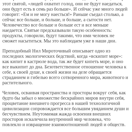
этот святой, «людей охватит голод, они не будут наедаться,
они будут есть в семь раз больше». И сейчас уже много людей
говорит: «Ем и не могу наесться!» Раньше съедал столько, а
сейчас все больше, и больше, и больше, а сытости нет.
Человечество все больше и больше ест и все меньше
наедается. Святые предсказывали такую особенность:
продукты, говорили, будут такими, что ими человек не
сможет насытиться. Мы это наблюдаем уже в наши дни.
Преподобный Нил Мироточивый описывает одно из
последних экологических бедствий, когда «вскипит море»:
как кипит в кастрюле вода, так же будет кипеть море, и оно
все выкипит до дна. Безответственное отношение человека к
себе, к своей душе, к своей жизни на деле обращается
страданием и гибелью всего сотворенного мира, животного и
растительного.
Человек, осваивая пространства и просторы вокруг себя, как
будто бы забыл о множестве бескрайних миров внутри себя,
процветание внешнего прогресса в нашей технологичной
цивилизации сопровождается все большим увяданием души и
бесчувствием. Неутомимая жажда освоения внешних
просторов искалечила внутренний мир человека, что
повлекло и извращение взаимоотношений людей и обществ.