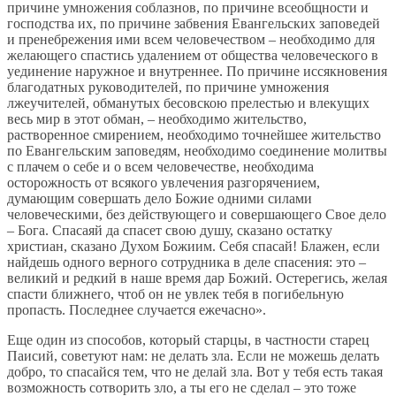
причине умножения соблазнов, по причине всеобщности и
господства их, по причине забвения Евангельских заповедей
и пренебрежения ими всем человечеством – необходимо для
желающего спастись удалением от общества человеческого в
уединение наружное и внутреннее. По причине иссякновения
благодатных руководителей, по причине умножения
лжеучителей, обманутых бесовскою прелестью и влекущих
весь мир в этот обман, – необходимо жительство,
растворенное смирением, необходимо точнейшее жительство
по Евангельским заповедям, необходимо соединение молитвы
с плачем о себе и о всем человечестве, необходима
осторожность от всякого увлечения разгорячением,
думающим совершать дело Божие одними силами
человеческими, без действующего и совершающего Свое дело
– Бога. Спасаяй да спасет свою душу, сказано остатку
христиан, сказано Духом Божиим. Себя спасай! Блажен, если
найдешь одного верного сотрудника в деле спасения: это –
великий и редкий в наше время дар Божий. Остерегись, желая
спасти ближнего, чтоб он не увлек тебя в погибельную
пропасть. Последнее случается ежечасно».
Еще один из способов, который старцы, в частности старец
Паисий, советуют нам: не делать зла. Если не можешь делать
добро, то спасайся тем, что не делай зла. Вот у тебя есть такая
возможность сотворить зло, а ты его не сделал – это тоже