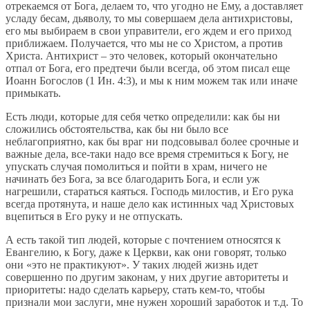
отрекаемся от Бога, делаем то, что угодно не Ему, а доставляет
усладу бесам, дьяволу, то мы совершаем дела антихристовы,
его мы выбираем в свои управители, его ждем и его приход
приближаем. Получается, что мы не со Христом, а против
Христа. Антихрист – это человек, который окончательно
отпал от Бога, его предтечи были всегда, об этом писал еще
Иоанн Богослов (1 Ин. 4:3), и мы к ним можем так или иначе
примыкать.
Есть люди, которые для себя четко определили: как бы ни
сложились обстоятельства, как бы ни было все
неблагоприятно, как бы враг ни подсовывал более срочные и
важные дела, все-таки надо все время стремиться к Богу, не
упускать случая помолиться и пойти в храм, ничего не
начинать без Бога, за все благодарить Бога, и если уж
нагрешили, стараться каяться. Господь милостив, и Его рука
всегда протянута, и наше дело как истинных чад Христовых
вцепиться в Его руку и не отпускать.
А есть такой тип людей, которые с почтением относятся к
Евангелию, к Богу, даже к Церкви, как они говорят, только
они «это не практикуют». У таких людей жизнь идет
совершенно по другим законам, у них другие авторитеты и
приоритеты: надо сделать карьеру, стать кем-то, чтобы
признали мои заслуги, мне нужен хороший заработок и т.д. То