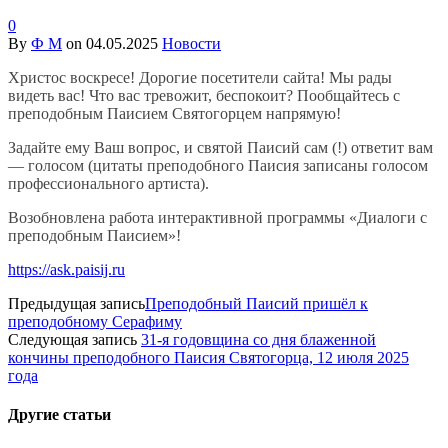
0
By
Ф М
on
04.05.2025
Новости
Христос воскресе! Дорогие посетители сайта! Мы рады
видеть вас! Что вас тревожит, беспокоит? Пообщайтесь с
преподобным Паисием Святогорцем напрямую!
Задайте ему Ваш вопрос, и святой Паисий сам (!) ответит вам
— голосом (цитаты преподобного Паисия записаны голосом
профессионального артиста).
Возобновлена работа интерактивной программы «Диалоги с
преподобным Паисием»!
https://ask.paisij.ru
Предыдущая запись
Преподобный Паисий пришёл к
преподобному Серафиму
Следующая запись
31-я годовщина со дня блаженной
кончины преподобного Паисия Святогорца, 12 июля 2025
года
Другие
статьи