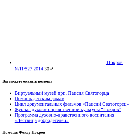
Покров
№11/527 2014
30
₽
Вы можете оказать помощь
Виртуальный музей прп. Паисия Святогорца
Помощь детским домам
Цикл документальных фильмов «Паисий Святогорец»
Журнал духовно-нравственной культуры “Покров”
Программа духовно-нравственного воспитания
«Лествица добродетелей»
Помощь Фонду Покров