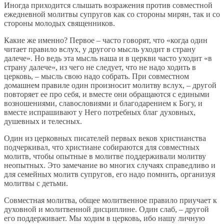
Иногда приходится слышать возражения против совместной
ежедневной молитвы супругов как со стороны мирян, так и со
стороны молодых священников.
Какие же именно? Первое – часто говорят, что «когда один
читает правило вслух, у другого мысль уходит в страну
далече». Но ведь эта мысль наша и в церкви часто уходит «в
страну далече», из чего не следует, что не надо ходить в
церковь, – мысль свою надо собрать. При совместном
домашнем правиле один произносит молитву вслух, – другой
повторяет ее про себя, и вместе они обращаются с едиными
возношениями, славословиями и благодарением к Богу, и
вместе испрашивают у Него потребных благ духовных,
душевных и телесных.
Один из церковных писателей первых веков христианства
подчеркивал, что христиане собираются для совместных
молитв, чтобы опытные в молитве поддерживали молитву
неопытных. Это замечание во многих случаях справедливо и
для семейных молитв супругов, его надо помнить, организуя
молитвы с детьми.
Совместная молитва, общее молитвенное правило приучает к
духовной и молитвенной дисциплине. Один слаб, – другой
его поддерживает. Мы ходим в церковь, ибо нашу личную