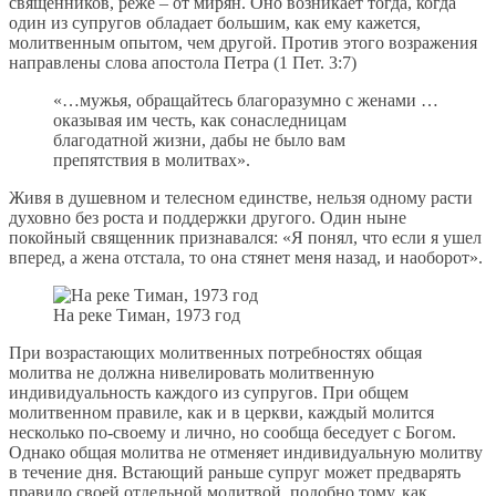
священников, реже – от мирян. Оно возникает тогда, когда
один из супругов обладает большим, как ему кажется,
молитвенным опытом, чем другой. Против этого возражения
направлены слова апостола Петра (1 Пет. 3:7)
«…мужья, обращайтесь благоразумно с женами …
оказывая им честь, как сонаследницам
благодатной жизни, дабы не было вам
препятствия в молитвах».
Живя в душевном и телесном единстве, нельзя одному расти
духовно без роста и поддержки другого. Один ныне
покойный священник признавался: «Я понял, что если я ушел
вперед, а жена отстала, то она стянет меня назад, и наоборот».
На реке Тиман, 1973 год
При возрастающих молитвенных потребностях общая
молитва не должна нивелировать молитвенную
индивидуальность каждого из супругов. При общем
молитвенном правиле, как и в церкви, каждый молится
несколько по-своему и лично, но сообща беседует с Богом.
Однако общая молитва не отменяет индивидуальную молитву
в течение дня. Встающий раньше супруг может предварять
правило своей отдельной молитвой, подобно тому, как