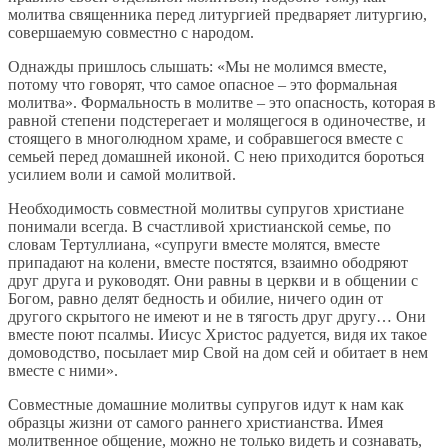
молитва священника перед литургией предваряет литургию,
совершаемую совместно с народом.
Однажды пришлось слышать: «Мы не молимся вместе,
потому что говорят, что самое опасное – это формальная
молитва». Формальность в молитве – это опасность, которая в
равной степени подстерегает и молящегося в одиночестве, и
стоящего в многолюдном храме, и собравшегося вместе с
семьей перед домашней иконой. С нею приходится бороться
усилием воли и самой молитвой.
Необходимость совместной молитвы супругов христиане
понимали всегда. В счастливой христианской семье, по
словам Тертуллиана, «супруги вместе молятся, вместе
припадают на колени, вместе постятся, взаимно ободряют
друг друга и руководят. Они равны в церкви и в общении с
Богом, равно делят бедность и обилие, ничего один от
другого скрытого не имеют и не в тягость друг другу… Они
вместе поют псалмы. Иисус Христос радуется, видя их такое
домоводство, посылает мир Свой на дом сей и обитает в нем
вместе с ними».
Совместные домашние молитвы супругов идут к нам как
образцы жизни от самого раннего христианства. Имея
молитвенное общение, можно не только видеть и сознавать,