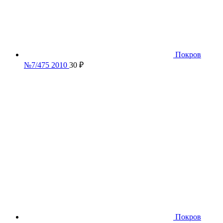
Покров
№7/475 2010
30
₽
Покров