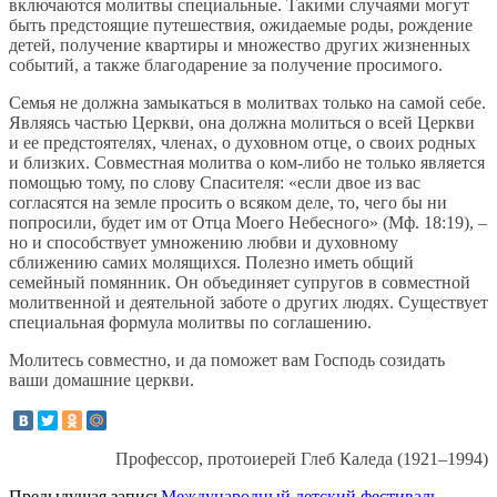
включаются молитвы специальные. Такими случаями могут
быть предстоящие путешествия, ожидаемые роды, рождение
детей, получение квартиры и множество других жизненных
событий, а также благодарение за получение просимого.
Семья не должна замыкаться в молитвах только на самой себе.
Являясь частью Церкви, она должна молиться о всей Церкви
и ее предстоятелях, членах, о духовном отце, о своих родных
и близких. Совместная молитва о ком-либо не только является
помощью тому, по слову Спасителя: «если двое из вас
согласятся на земле просить о всяком деле, то, чего бы ни
попросили, будет им от Отца Моего Небесного» (Мф. 18:19), –
но и способствует умножению любви и духовному
сближению самих молящихся. Полезно иметь общий
семейный помянник. Он объединяет супругов в совместной
молитвенной и деятельной заботе о других людях. Существует
специальная формула молитвы по соглашению.
Молитесь совместно, и да поможет вам Господь созидать
ваши домашние церкви.
Профессор, протоиерей Глеб Каледа (1921–1994)
Предыдущая запись
Международный детский фестиваль