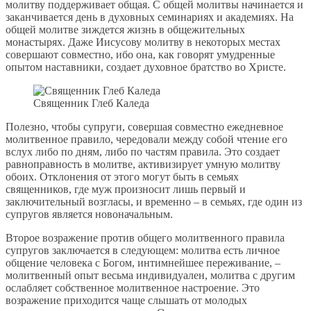
молитву поддерживает общая. С общей молитвы начинается и
заканчивается день в духовных семинариях и академиях. На
общей молитве зиждется жизнь в общежительных
монастырях. Даже Иисусову молитву в некоторых местах
совершают совместно, ибо она, как говорят умудренные
опытом наставники, создает духовное братство во Христе.
Священник Глеб Каледа
Полезно, чтобы супруги, совершая совместно ежедневное
молитвенное правило, чередовали между собой чтение его
вслух либо по дням, либо по частям правила. Это создает
равноправность в молитве, активизирует умную молитву
обоих. Отклонения от этого могут быть в семьях
священников, где муж произносит лишь первый и
заключительный возгласы, и временно – в семьях, где один из
супругов является новоначальным.
Второе возражение против общего молитвенного правила
супругов заключается в следующем: молитва есть личное
общение человека с Богом, интимнейшее переживание, –
молитвенный опыт весьма индивидуален, молитва с другим
ослабляет собственное молитвенное настроение. Это
возражение приходится чаще слышать от молодых