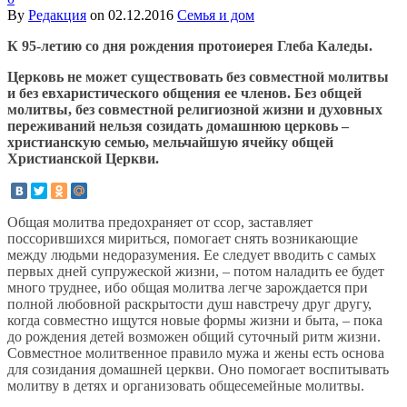
By
Редакция
on
02.12.2016
Семья и дом
К 95-летию со дня рождения протоиерея Глеба Каледы.
Церковь не может существовать без совместной молитвы
и без евхаристического общения ее членов. Без общей
молитвы, без совместной религиозной жизни и духовных
переживаний нельзя созидать домашнюю церковь –
христианскую семью, мельчайшую ячейку общей
Христианской Церкви.
Общая молитва предохраняет от ссор, заставляет
поссорившихся мириться, помогает снять возникающие
между людьми недоразумения. Ее следует вводить с самых
первых дней супружеской жизни, – потом наладить ее будет
много труднее, ибо общая молитва легче зарождается при
полной любовной раскрытости душ навстречу друг другу,
когда совместно ищутся новые формы жизни и быта, – пока
до рождения детей возможен общий суточный ритм жизни.
Совместное молитвенное правило мужа и жены есть основа
для созидания домашней церкви. Оно помогает воспитывать
молитву в детях и организовать общесемейные молитвы.