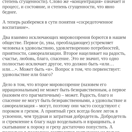
степень сгущенности). Слово же «концентрация» означает и
процесс, и состояние, и степень сгущенности, что явно
беднее.
А теперь разберемся в сути понятия «сосредоточенное
воспитание».
Два взаимно исключающих мировоззрения борются в нашем
обществе. Первое (и, увы, преобладающее) устремляет
человека к удовольствию, удовлетворению потребностей,
приятности, самореализации. Второе нацеливает на радость,
счастье, любовь, благо, спасение. Это не значит, что одно
полностью исключает другое, что должно быть «или…
или…». Может быть «и». Вопрос в том, что первенствует:
удовольствие или благо?
Дело в том, что второе мировоззрение (назовем его
иррациональным) не может быть безнравственным, а первое
(назовем его прагматичным) – может. Радость, благо и
спасение не могут быть безнравственными, а удовольствие и
самореализация – могут, поэтому они часто соседствуют с
пороком и грехом. А приятный грех всегда более легок в
усвоении, чем трудная и затратная добродетель. Добродетель
и стремление к благу надо возделывать и взращивать, а
скатывание к пороку и греху достаточно попустить. А