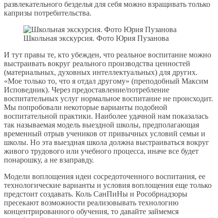
развлекательного безделья для себя можно взращивать только
капризы потребительства.
Школьная экскурсия. Фото Юрия Пузанова
И тут правы те, кто убежден, что реальное воспитание можно
выстраивать вокруг реального производства ценностей
(материальных, духовных интеллектуальных) для других.
«Мое только то, что я отдал другому» (преподобный Максим
Исповедник). Через предоставление/потребление
воспитательных услуг нормальное воспитание не происходит.
Мы попробовали некоторые варианты подобной
воспитательной практики. Наиболее удачной нам показалась
так называемая модель выездной школы, предполагающая
временный отрыв учеников от привычных условий семьи и
школы. Но эта выездная школа должна выстраиваться вокруг
живого трудового или учебного процесса, иначе все будет
понарошку, а не взаправду.
Модели воплощения идеи сосредоточенного воспитания, ее
технологические варианты и условия воплощения еще только
предстоит создавать. Коль СанПиНы и Рособрнадзоры
пресекают возможности реализовывать технологию
концентрированного обучения, то давайте займемся