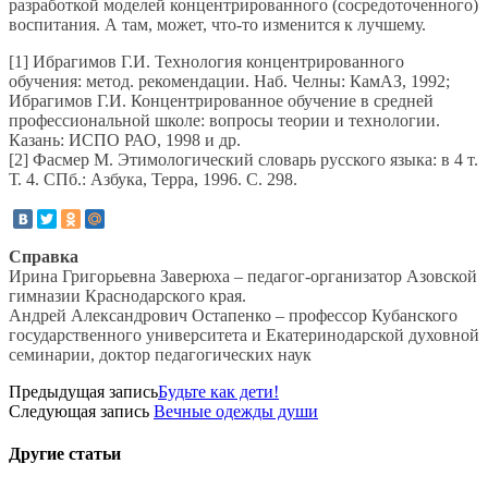
разработкой моделей концентрированного (сосредоточенного)
воспитания. А там, может, что-то изменится к лучшему.
[1] Ибрагимов Г.И. Технология концентрированного
обучения: метод. рекомендации. Наб. Челны: КамАЗ, 1992;
Ибрагимов Г.И. Концентрированное обучение в средней
профессиональной школе: вопросы теории и технологии.
Казань: ИСПО РАО, 1998 и др.
[2] Фасмер М. Этимологический словарь русского языка: в 4 т.
Т. 4. СПб.: Азбука, Терра, 1996. С. 298.
Справка
Ирина Григорьевна Заверюха – педагог-организатор Азовской
гимназии Краснодарского края.
Андрей Александрович Остапенко – профессор Кубанского
государственного университета и Екатеринодарской духовной
семинарии, доктор педагогических наук
Предыдущая запись
Будьте как дети!
Следующая запись
Вечные одежды души
Другие
статьи