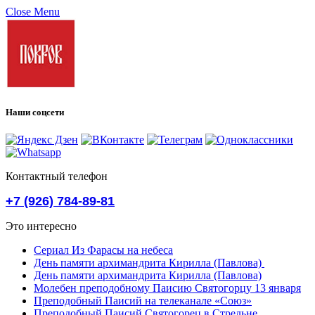
Close Menu
Наши соцсети
Контактный телефон
+7 (926) 784-89-81
Это интересно
Сериал Из Фарасы на небеса
День памяти архимандрита Кирилла (Павлова)
День памяти архимандрита Кирилла (Павлова)
Молебен преподобному Паисию Святогорцу 13 января
Преподобный Паисий на телеканале «Союз»
Преподобный Паисий Святогорец в Стрельне