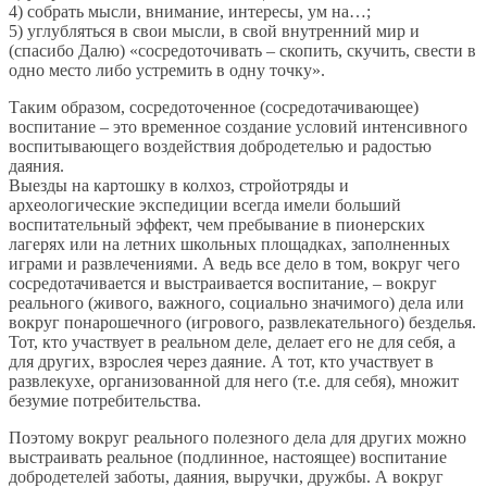
4) собрать мысли, внимание, интересы, ум на…;
5) углубляться в свои мысли, в свой внутренний мир и
(спасибо Далю) «сосредоточивать – скопить, скучить, свести в
одно место либо устремить в одну точку».
Таким образом, сосредоточенное (сосредотачивающее)
воспитание – это временное создание условий интенсивного
воспитывающего воздействия добродетелью и радостью
даяния.
Выезды на картошку в колхоз, стройотряды и
археологические экспедиции всегда имели больший
воспитательный эффект, чем пребывание в пионерских
лагерях или на летних школьных площадках, заполненных
играми и развлечениями. А ведь все дело в том, вокруг чего
сосредотачивается и выстраивается воспитание, – вокруг
реального (живого, важного, социально значимого) дела или
вокруг понарошечного (игрового, развлекательного) безделья.
Тот, кто участвует в реальном деле, делает его не для себя, а
для других, взрослея через даяние. А тот, кто участвует в
развлекухе, организованной для него (т.е. для себя), множит
безумие потребительства.
Поэтому вокруг реального полезного дела для других можно
выстраивать реальное (подлинное, настоящее) воспитание
добродетелей заботы, даяния, выручки, дружбы. А вокруг