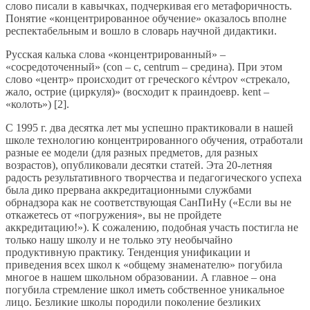
слово писали в кавычках, подчеркивая его метафоричность.
Понятие «концентрированное обучение» оказалось вполне
респектабельным и вошло в словарь научной дидактики.
Русская калька слова «концентрированный» –
«сосредоточенный» (con – с, centrum – средина). При этом
слово «центр» происходит от греческого κέντρον «стрекало,
жало, острие (циркуля)» (восходит к праиндоевр. kent –
«колоть») [2].
С 1995 г. два десятка лет мы успешно практиковали в нашей
школе технологию концентрированного обучения, отработали
разные ее модели (для разных предметов, для разных
возрастов), опубликовали десятки статей. Эта 20-летняя
радость результативного творчества и педагогического успеха
была дико прервана аккредитационными службами
обрнадзора как не соответствующая СанПиНу («Если вы не
откажетесь от «погружения», вы не пройдете
аккредитацию!»). К сожалению, подобная участь постигла не
только нашу школу и не только эту необычайно
продуктивную практику. Тенденция унификации и
приведения всех школ к «общему знаменателю» погубила
многое в нашем школьном образовании. А главное – она
погубила стремление школ иметь собственное уникальное
лицо. Безликие школы породили поколение безликих