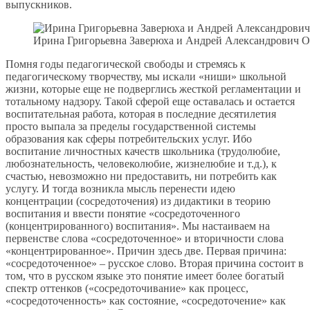
выпускников.
Ирина Григорьевна Заверюха и Андрей Александрович О
Помня годы педагогической свободы и стремясь к
педагогическому творчеству, мы искали «ниши» школьной
жизни, которые еще не подверглись жесткой регламентации и
тотальному надзору. Такой сферой еще оставалась и остается
воспитательная работа, которая в последние десятилетия
просто выпала за пределы государственной системы
образования как сферы потребительских услуг. Ибо
воспитание личностных качеств школьника (трудолюбие,
любознательность, человеколюбие, жизнелюбие и т.д.), к
счастью, невозможно ни предоставить, ни потребить как
услугу. И тогда возникла мысль перенести идею
концентрации (сосредоточения) из дидактики в теорию
воспитания и ввести понятие «сосредоточенного
(концентрированного) воспитания». Мы настаиваем на
первенстве слова «сосредоточенное» и вторичности слова
«концентрированное». Причин здесь две. Первая причина:
«сосредоточенное» – русское слово. Вторая причина состоит в
том, что в русском языке это понятие имеет более богатый
спектр оттенков («сосредоточивание» как процесс,
«сосредоточенность» как состояние, «сосредоточение» как