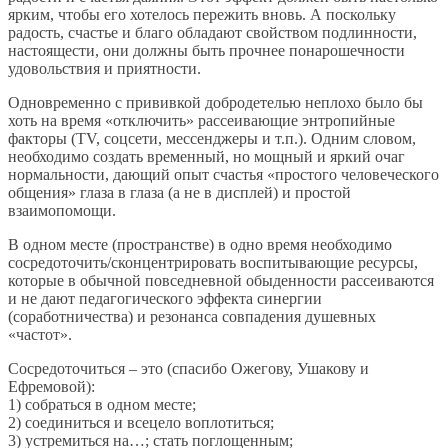
ярким, чтобы его хотелось пережить вновь. А поскольку
радость, счастье и благо обладают свойством подлинности,
настоящести, они должны быть прочнее понарошечности
удовольствия и приятности.
Одновременно с прививкой добродетелью неплохо было бы
хоть на время «отключить» рассеивающие энтропийные
факторы (TV, соцсети, мессенджеры и т.п.). Одним словом,
необходимо создать временный, но мощный и яркий очаг
нормальности, дающий опыт счастья «простого человеческого
общения» глаза в глаза (а не в дисплей) и простой
взаимопомощи.
В одном месте (пространстве) в одно время необходимо
сосредоточить/сконцентрировать воспитывающие ресурсы,
которые в обычной повседневной обыденности рассеиваются
и не дают педагогического эффекта синергии
(соработничества) и резонанса совпадения душевных
«частот».
Сосредоточиться – это (спасибо Ожегову, Ушакову и
Ефремовой):
1) собраться в одном месте;
2) соединиться и всецело воплотиться;
3) устремиться на…; стать поглощенным;