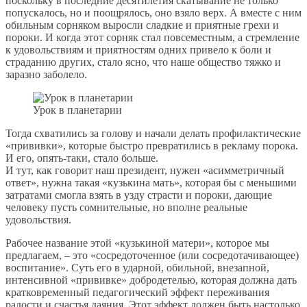
поскольку в последние десятилетия скатывание не только
попускалось, но и поощрялось, оно взяло верх. А вместе с ним
обильным сорняком выросли сладкие и приятные грехи и
пороки. И когда этот сорняк стал повсеместным, а стремление
к удовольствиям и приятностям одних привело к боли и
страданию других, стало ясно, что наше общество тяжко и
заразно заболело.
Урок в планетарии
Тогда схватились за голову и начали делать профилактические
«прививки», которые быстро превратились в рекламу порока.
И его, опять-таки, стало больше.
И тут, как говорит наш президент, нужен «асимметричный
ответ», нужна такая «кузькина мать», которая бы с меньшими
затратами смогла взять в узду страсти и пороки, дающие
человеку пусть сомнительные, но вполне реальные
удовольствия.
Рабочее название этой «кузькиной матери», которое мы
предлагаем, – это «сосредоточенное (или сосредотачивающее)
воспитание». Суть его в ударной, обильной, внезапной,
интенсивной «прививке» добродетелью, которая должна дать
кратковременный педагогический эффект переживания
радости и счастья даяния. Этот эффект должен быть настолько