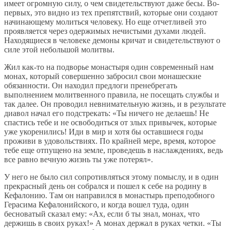
имеет огромную силу, о чем свидетельствуют даже бесы. Во-
первых, это видно из тех препятствий, которые они создают
начинающему молиться человеку. Но еще отчетливей это
проявляется через одержимых нечистыми духами людей.
Находящиеся в человеке демоны кричат и свидетельствуют о
силе этой небольшой молитвы.
Жил как-то на подворье монастыря один современный нам
монах, который совершенно забросил свои монашеские
обязанности. Он находил предлоги пренебрегать
выполнением молитвенного правила, не посещать службы и
так далее. Он проводил невнимательную жизнь, и в результате
диавол начал его подстрекать: «Ты ничего не делаешь! Не
спастись тебе и не освободиться от злых привычек, которые
уже укоренились! Иди в мир и хотя бы оставшиеся годы
проживи в удовольствиях. По крайней мере, время, которое
тебе еще отпущено на земле, проведешь в наслаждениях, ведь
все равно вечную жизнь ты уже потерял».
У него не было сил сопротивляться этому помыслу, и в один
прекрасный день он собрался и пошел к себе на родину в
Кефалонию. Там он направился в монастырь преподобного
Герасима Кефалонийского, и когда вошел туда, один
бесноватый сказал ему: «Ах, если б ты знал, монах, что
держишь в своих руках!» А монах держал в руках четки. «Ты