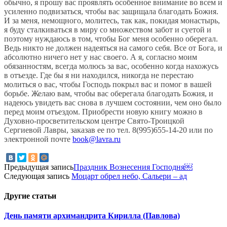
обычно, я прошу вас проявлять особенное внимание во всем и
усиленно подвизаться, чтобы вас защищала благодать Божия.
И за меня, немощного, молитесь, так как, покидая монастырь,
я буду сталкиваться в миру со множеством забот и суетой и
поэтому нуждаюсь в том, чтобы Бог меня особенно оберегал.
Ведь никто не должен надеяться на самого себя. Все от Бога, и
абсолютно ничего нет у нас своего. А я, согласно моим
обязанностям, всегда молюсь за вас, особенно когда нахожусь
в отъезде. Где бы я ни находился, никогда не перестаю
молиться о вас, чтобы Господь покрыл вас и помог в вашей
борьбе. Желаю вам, чтобы вас оберегала благодать Божия, и
надеюсь увидеть вас снова в лучшем состоянии, чем оно было
перед моим отъездом. Приобрести новую книгу можно в
Духовно-просветительском центре Свято-Троицкой
Сергиевой Лавры, заказав ее по тел. 8(995)655-14-20 или по
электронной почте
book@lavra.ru
Предыдущая запись
Праздник Вознесения Господня￼
Следующая запись
Моцарт обрел небо, Сальери – ад
Другие
статьи
День памяти архимандрита Кирилла (Павлова)