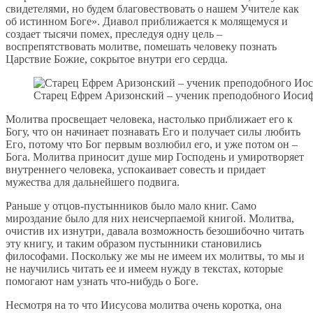
свидетелями, но будем благовествовать о нашем Учителе как
об истинном Боге». Диавол приближается к молящемуся и
создает тысячи помех, преследуя одну цель –
воспрепятствовать молитве, помешать человеку познать
Царствие Божие, сокрытое внутри его сердца.
Старец Ефрем Аризонский – ученик преподобного Иосиф
Молитва просвещает человека, настолько приближает его к
Богу, что он начинает познавать Его и получает силы любить
Его, потому что Бог первым возлюбил его, и уже потом он –
Бога. Молитва приносит душе мир Господень и умиротворяет
внутреннего человека, успокаивает совесть и придает
мужества для дальнейшего подвига.
Раньше у отцов-пустынников было мало книг. Само
мироздание было для них неисчерпаемой книгой. Молитва,
очистив их изнутри, давала возможность безошибочно читать
эту книгу, и таким образом пустынники становились
философами. Поскольку же мы не имеем их молитвы, то мы и
не научились читать ее и имеем нужду в текстах, которые
помогают нам узнать что-нибудь о Боге.
Несмотря на то что Иисусова молитва очень коротка, она