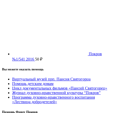
Покров
№1/541 2016
50
₽
Вы можете оказать помощь
Виртуальный музей прп. Паисия Святогорца
Помощь детским домам
Цикл документальных фильмов «Паисий Святогорец»
Журнал духовно-нравственной культуры “Покров”
Программа духовно-нравственного воспитания
«Лествица добродетелей»
Помощь Фонду Покров