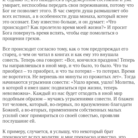
умирает, неспособны передать свои переживания, потому что
Бог не позволяет этого. В час смерти душа размышляет обо
всех истинах, а в особенности душа монаха, который яснее
это осознает. Ему известно больше, и он думает: «Что
происходит? Как пролетело время моей жизни?» И просит
Бога повернуть время вспять, чтобы еще помолиться о
прощении грехов.
Все происходит согласно тому, как о том предупреждал его
старец, о чем он читал в книгах и как ему это внушала
совесть. Теперь она говорит: «Все, кончился праздник! Теперь
ты направляешься в иной мир, и что было, то было. Что ты
приобрел – то приобрел, и что ты потерял – то потерял. Время
не воротится. Не вернешь ни минуты из прожитых лет». Тогда
начинаются угрызения совести: «Ушло время, ушло! Молитва,
в которой я имел шанс подвизаться при жизни, теперь
невозможна». Каждый из нас будет отходить в иной мир
подобным образом – мучаясь угрызениями совести. И блажен
тот человек, который, во-первых, по вразумлению благодати
Божией, а во-вторых, применением собственных малых
усилий смог примириться со своей совестью, проявляя
послушание ей.
К примеру, случается, я услышу, что некоторый брат
произносит вслух молитву, и мне прекрасно известно, что