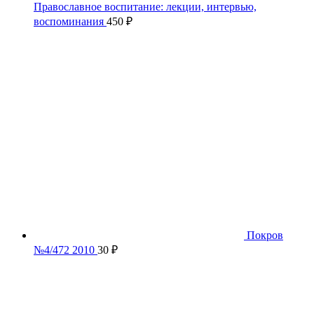
Православное воспитание: лекции, интервью,
воспоминания
450
₽
Покров
№4/472 2010
30
₽