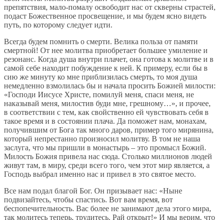
препятствия, мало-помалу освободит нас от скверны страстей,
подаст Божественное просвещение, и мы будем ясно видеть
путь, по которому следует идти.
Всегда будем помнить о смерти. Велика польза от памяти
смертной! От нее молитва приобретает большее умиление и
резонанс. Когда душа внутри плачет, она готова к молитве и в
самой себе находит побуждение к ней. К примеру, если бы в
сию же минуту ко мне приблизилась смерть, то моя душа
немедленно взмолилась бы и начала просить Божией милости:
«Господи Иисусе Хрис­те, помилуй меня, спаси меня, не
наказывай меня, милостив буди мне, грешному…», и прочее,
в соответствии с тем, как свойственно ей чувствовать себя в
такое время и в состоянии плача. Да поможет нам, монахам,
получившим от Бога так много даров, пример того мирянина,
который непрестанно произносил молитву. В том не наша
заслуга, что мы пришли в монастырь – это промысл Божий.
Милость Божия привела нас сюда. Столько миллионов людей
живут там, в миру, среди всего того, чем этот мир является, а
Господь выбрал именно нас и привел в это святое место.
Все нам подал благой Бог. Он призывает нас: «Ныне
подвизайтесь, чтобы спастись. Вот вам время, вот
беспопечительность. Вас более не занимают дела этого мира,
так молитесь теперь, трудитесь. Рай открыт!» И мы верим, что