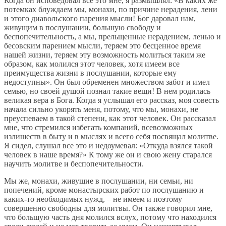
Когда он исповедовал все это мне, я размышлял: «В каких же
потемках блуждаем мы, монахи, по причине нерадения, лени
и этого диавольского парения мысли! Бог даровал нам,
живущим в послушании, большую свободу и
беспопечительность, а мы, прельщенные нерадением, ленью и
бесовским парением мысли, теряем это бесценное время
нашей жизни, теряем эту возможность молиться таким же
образом, как молился этот человек, хотя имеем все
преимущества жизни в послушании, которые ему
недоступны». Он был обременен множеством забот и имел
семью, но своей душой познал такие вещи! В нем родилась
великая вера в Бога. Когда я услышал его рассказ, моя совесть
начала сильно укорять меня, потому, что мы, монахи, не
преуспеваем в такой степени, как этот человек. Он рассказал
мне, что стремился избегать компаний, всевозможных
излишеств в быту и в мыслях и всего себя посвящал молитве.
Я сидел, слушал все это и недоумевал: «Откуда взялся такой
человек в наше время?» К тому же он и свою жену старался
научить молитве и беспопечительности.
Мы же, монахи, живущие в послушании, ни семьи, ни
попечений, кроме монастырских работ по послушанию и
каких-то необходимых нужд, – не имеем и поэтому
совершенно свободны для молитвы. Он также говорил мне,
что большую часть дня молился вслух, потому что находился