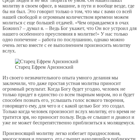
среди людей и не мог творить ее умом. Он нашептывал
молитву в своем офисе, в машине, в пути и вообще везде, где
бы ни был. Это говорит только о том, что мы с вами со всей
нашей свободой и огромным количеством времени можем
молиться с еще большей отдачей. «Чем оправдаемся в очах
Божиих? – думал я. – Ведь Бог укажет, что Он все устроил для
нашего особенного преуспеяния в молитве!» У нас только
одно попечение – работа по послушанию, однако можно
очень легко вместе с ее выполнением произносить молитву
вслух.
Старец Ефрем Аризонский
Из своего незначительного опыта умного делания мы
заключили, что даже простая устная молитва приносит
огромный результат. Когда Богу будет угодно, человек не
только придет в единство со всем тварным миром, но и будет
способен познать его, услышать голос всякого творения,
говорящего ему, для чего и с какой целью Бог это создал.
Только когда человек произносит вслух молитву, его время не
тратится зря, но приносит пользу. Ведь ее слышит и диавол и
уже не может беспрепятственно приблизиться к молящемуся.
Произносящий молитву легко избегает празднословия,
многословия и прочего, его слышит находящийся поблизости