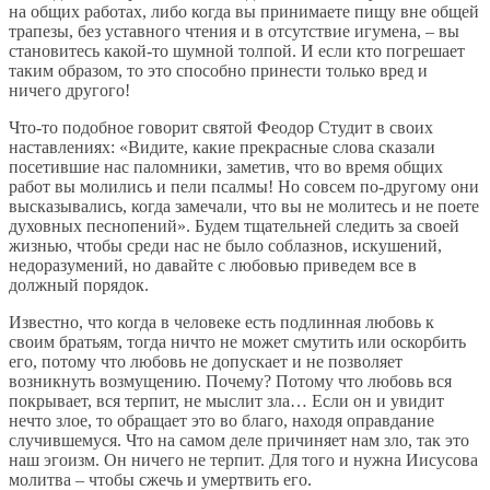
на общих работах, либо когда вы принимаете пищу вне общей
трапезы, без уставного чтения и в отсутствие игумена, – вы
становитесь какой-то шумной толпой. И если кто погрешает
таким образом, то это способно принести только вред и
ничего другого!
Что-то подобное говорит святой Феодор Студит в своих
наставлениях: «Видите, какие прекрасные слова сказали
посетившие нас паломники, заметив, что во время общих
работ вы молились и пели псалмы! Но совсем по-другому они
высказывались, когда замечали, что вы не молитесь и не поете
духовных песнопений». Будем тщательней следить за своей
жизнью, чтобы среди нас не было соблазнов, искушений,
недоразумений, но давайте с любовью приведем все в
должный порядок.
Известно, что когда в человеке есть подлинная любовь к
своим братьям, тогда ничто не может смутить или оскорбить
его, потому что любовь не допускает и не позволяет
возникнуть возмущению. Почему? Потому что любовь вся
покрывает, вся терпит, не мыслит зла… Если он и увидит
нечто злое, то обращает это во благо, находя оправдание
случившемуся. Что на самом деле причиняет нам зло, так это
наш эгоизм. Он ничего не терпит. Для того и нужна Иисусова
молитва – чтобы сжечь и умертвить его.