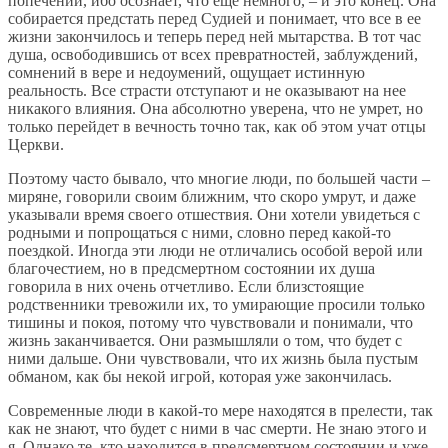
попечений, ибо осознает, что еще немного, – и это конец. Она
собирается предстать перед Судией и понимает, что все в ее
жизни закончилось и теперь перед ней мытарства. В тот час
душа, освободившись от всех превратностей, заблуждений,
сомнений в вере и недоумений, ощущает истинную
реальность. Все страсти отступают и не оказывают на нее
никакого влияния. Она абсолютно уверена, что не умрет, но
только перейдет в вечность точно так, как об этом учат отцы
Церкви.
Поэтому часто бывало, что многие люди, по большей части –
миряне, говорили своим ближним, что скоро умрут, и даже
указывали время своего отшествия. Они хотели увидеться с
родными и попрощаться с ними, словно перед какой-то
поездкой. Иногда эти люди не отличались особой верой или
благочестием, но в предсмертном состоянии их душа
говорила в них очень отчетливо. Если близстоящие
родственники тревожили их, то умирающие просили только
тишины и покоя, потому что чувствовали и понимали, что
жизнь заканчивается. Они размышляли о том, что будет с
ними дальше. Они чувствовали, что их жизнь была пустым
обманом, как бы некой игрой, которая уже закончилась.
Современные люди в какой-то мере находятся в прелести, так
как не знают, что будет с ними в час смерти. Не знаю этого и
я. Однако те, кто находится в предсмертном состоянии и уже