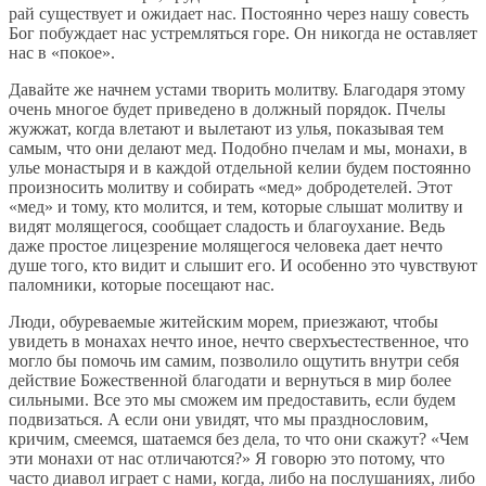
рай существует и ожидает нас. Постоянно через нашу совесть
Бог побуждает нас устремляться горе. Он никогда не оставляет
нас в «покое».
Давайте же начнем устами творить молитву. Благодаря этому
очень многое будет приведено в должный порядок. Пчелы
жужжат, когда влетают и вылетают из улья, показывая тем
самым, что они делают мед. Подобно пчелам и мы, монахи, в
улье монастыря и в каждой отдельной келии будем постоянно
произносить молитву и собирать «мед» добродетелей. Этот
«мед» и тому, кто молится, и тем, которые слышат молитву и
видят молящегося, сообщает сладость и благоухание. Ведь
даже простое лицезрение молящегося человека дает нечто
душе того, кто видит и слышит его. И особенно это чувствуют
паломники, которые посещают нас.
Люди, обуреваемые житейским морем, приезжают, чтобы
увидеть в монахах нечто иное, нечто сверхъ­ест­е­ственное, что
могло бы помочь им самим, позволило ощутить внутри себя
действие Божественной благодати и вернуться в мир более
сильными. Все это мы сможем им предоставить, если будем
подвизаться. А если они увидят, что мы празднословим,
кричим, смеемся, шатаемся без дела, то что они скажут? «Чем
эти монахи от нас отличаются?» Я говорю это потому, что
часто диавол играет с нами, когда, либо на послушаниях, либо