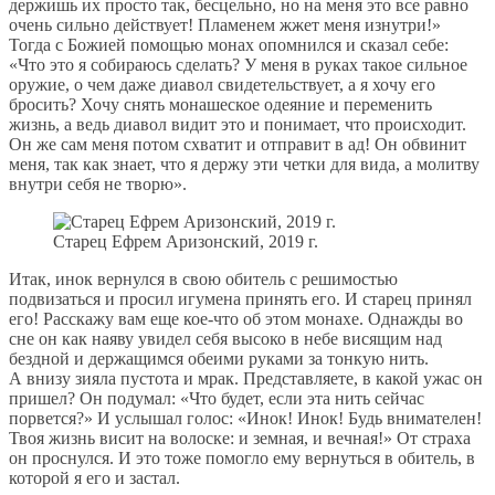
держишь их просто так, бесцельно, но на меня это все равно
очень сильно действует! Пламенем жжет меня изнутри!»
Тогда с Божией помощью монах опомнился и сказал себе:
«Что это я собираюсь сделать? У меня в руках такое сильное
оружие, о чем даже диавол свидетельствует, а я хочу его
бросить? Хочу снять монашеское одеяние и переменить
жизнь, а ведь диавол видит это и понимает, что происходит.
Он же сам меня потом схватит и отправит в ад! Он обвинит
меня, так как знает, что я держу эти четки для вида, а молитву
внутри себя не творю».
Старец Ефрем Аризонский, 2019 г.
Итак, инок вернулся в свою обитель с решимостью
подвизаться и просил игумена принять его. И старец принял
его! Расскажу вам еще кое-что об этом монахе. Однажды во
сне он как наяву увидел себя высоко в небе висящим над
бездной и держащимся обеими руками за тонкую нить.
А внизу зияла пустота и мрак. Представляете, в какой ужас он
пришел? Он подумал: «Что будет, если эта нить сейчас
порвется?» И услышал голос: «Инок! Инок! Будь внимателен!
Твоя жизнь висит на волоске: и земная, и вечная!» От страха
он проснулся. И это тоже помогло ему вернуться в обитель, в
которой я его и застал.