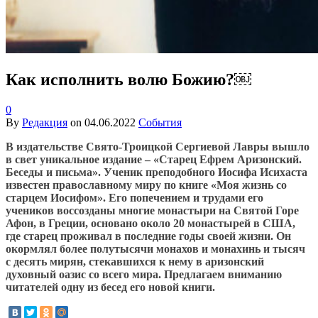
Как исполнить волю Божию?￼
0
By
Редакция
on
04.06.2022
События
В издательстве Свято-Троицкой Сергиевой Лавры вышло
в свет уникальное издание – «Старец Ефрем Аризонский.
Беседы и письма». Ученик преподобного Иосифа Исихаста
известен православному миру по книге «Моя жизнь со
старцем Иосифом». Его попечением и трудами его
учеников воссозданы многие монастыри на Святой Горе
Афон, в Греции, основано около 20 монастырей в США,
где старец проживал в последние годы своей жизни. Он
окормлял более полутысячи монахов и монахинь и тысяч
с десять мирян, стекавшихся к нему в аризонский
духовный оазис со всего мира. Предлагаем вниманию
читателей одну из бесед его новой книги.