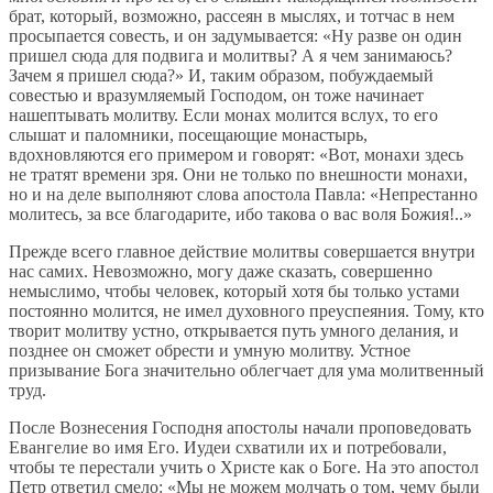
брат, который, возможно, рассеян в мыслях, и тотчас в нем
просыпается совесть, и он задумывается: «Ну разве он один
пришел сюда для подвига и молитвы? А я чем занимаюсь?
Зачем я пришел сюда?» И, таким образом, побуждаемый
совестью и вразумляемый Господом, он тоже начинает
нашептывать молитву. Если монах молится вслух, то его
слышат и паломники, посещающие монастырь,
вдохновляются его примером и говорят: «Вот, монахи здесь
не тратят времени зря. Они не только по внешности монахи,
но и на деле выполняют слова апостола Павла: «Непрестанно
молитесь, за все благодарите, ибо такова о вас воля Божия!..»
Прежде всего главное действие молитвы совершается внутри
нас самих. Невозможно, могу даже сказать, совершенно
немыслимо, чтобы человек, который хотя бы только устами
постоянно молится, не имел духовного преуспеяния. Тому, кто
творит молитву устно, открывается путь умного делания, и
позднее он сможет обрести и умную молитву. Устное
призывание Бога значительно облегчает для ума молитвенный
труд.
После Вознесения Господня апостолы начали проповедовать
Евангелие во имя Его. Иудеи схватили их и потребовали,
чтобы те перестали учить о Христе как о Боге. На это апостол
Петр ответил смело: «Мы не можем молчать о том, чему были