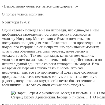
«Непрестанно молитесь, за все благодарите…»
О пользе устной молитвы
6 сентября 1976 г.
Один человек поведал мне на исповеди, что однажды в нем
пробудилось стремление постоянно вслух произносить
молитву Иисусову. Мне сложно сейчас вспомнить, что
послужило поводом для этого Божественного просвещения и
подобного усердия, но он непрестанно произносил молитву,
хотя и был обычный светский человек, имел семью и
множество забот. Так вот однажды, когда он вел машину,
молитва в нем начала как-то очень особенно действовать и он
испытал душой единение со всем сотворенным миром. В то
же время он пережил такую связь с Богом, что сам
недоумевал, как все это произошло. И хотя такое состояние
продолжалось всего несколько минут, он испытал великую
радость, почувствовал внутри себя нечто божественное и
воскликнул: «Что это со мной сейчас происходит?»
Старец Ефрем Аризонский. Беседы и письма. Т. 1. О молит