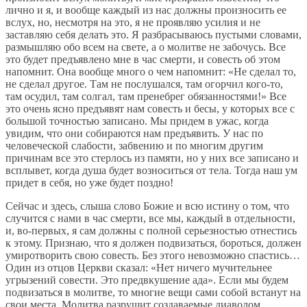
лично и я, и вообще каждый из нас должны произносить ее
вслух, но, несмотря на это, я не проявляю усилия и не
заставляю себя делать это. Я разбрасываюсь пустыми словами,
размышляю обо всем на свете, а о молитве не забочусь. Все
это будет предъявлено мне в час смерти, и совесть об этом
напомнит. Она вообще много о чем напомнит: «Не сделал то,
не сделал другое. Там не послушался, там огорчил кого-то,
там осудил, там солгал, там пренебрег обязанностями!» Все
это очень ясно предъявят нам совесть и бесы, у которых все с
большой точностью записано. Мы придем в ужас, когда
увидим, что они собираются нам предъявить. У нас по
человеческой слабости, забвению и по многим другим
причинам все это стерлось из памяти, но у них все записано и
всплывет, когда душа будет возноситься от тела. Тогда наш ум
придет в себя, но уже будет поздно!
Сейчас и здесь, слыша слово Божие и всю истину о том, что
случится с нами в час смерти, все мы, каждый в отдельности,
и, во-первых, я сам должны с полной серьезностью отнестись
к этому. Признаю, что я должен по­двизаться, бороться, должен
умиротворить свою совесть. Без этого невозможно спастись…
Один из отцов Церкви сказал: «Нет ничего мучительнее
угрызений совести. Это предвкушение ада». Если мы будем
подвизаться в молитве, то многие вещи сами собой встанут на
свои места. Молитва разрушит создаваемые диаволом