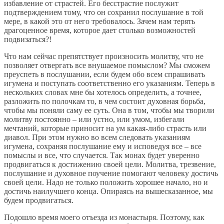
избавление от страстей. Его бесстрастие послужит
подтверждением тому, что он сохранил послушание в той
мере, в какой это от него требовалось. Зачем нам терять
драгоценное время, которое дает столько возможностей
подвизаться?!
Что нам сейчас препятствует произносить молитву, что не
позволяет отвергать все внушаемое помыслом? Мы сможем
преуспеть в послушании, если будем обо всем спрашивать
игумена и поступать соответственно его указаниям. Теперь в
нескольких словах мне бы хотелось определить, а точнее,
разложить по полочкам то, в чем состоит духовная борьба,
чтобы мы поняли саму ее суть. Она в том, чтобы мы творили
молитву постоянно – или устно, или умом, избегали
мечтаний, которые приносит на ум какая-либо страсть или
диавол. При этом нужно во всем следовать указаниям
игумена, сохраняя послушание ему и исповедуя все – все
помыслы и все, что случается. Так монах будет уверенно
продвигаться к достижению своей цели. Молитва, трезвение,
послушание и духовное поучение помогают человеку достичь
своей цели. Надо не только положить хорошее начало, но и
достичь наилучшего конца. Опираясь на вышесказанное, мы
будем продвигаться.
Подошло время моего отъезда из монастыря. Поэтому, как