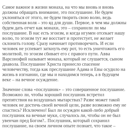
Самое важное в жизни монаха, на что мы вновь и вновь
должны обращать внимание, это послушание. Не будем
уклоняться от этого, не будем творить свою волю, ведь
собственная воля – это яд для души. Первое, в чем мы должны
будем дать отчет как монахи, это – сохранили ли мы
послушание. В нас есть эгоизм, и когда игумен отсекает нашу
волю, то эгоизм тут же восстает и протестует, не желает
склонить голову. Сразу начинает противоречить. И если
человек не успевает заткнуть ему рот, то есть уничтожить его
молитвой, то эгоизм сбивает его с правого пути. Авва
Варсонофий называет монаха, который не слушается, сыном
диавола. Послушание Христа принесло спасение
человечеству, тогда как преслушание Адама и Евы осудило на
жизнь в изгнании, где мы и находимся теперь, а в будущем
веке – на вечное осуждение.
Значение слова «послушник» – это совершенное послушание.
Возможно ли, чтобы хороший послушник встретил
препятствия на воздушных мытарствах? Разве может такой
человек не достичь своей вечной цели, разве возможно ему не
спастись? Исключено! Был ли осужден какой-либо добрый
послушник на вечные муки, случалось ли, чтобы он не был
увенчан пред Богом?.. Послушник, который сохранил
послушание, на своем личном опыте познает, что такое –