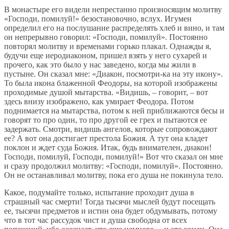
В монастыре его видели непрестанно произносящим молитву
«Господи, помилуй!» безостановочно, вслух. Игумен
определил его на послушание распределять хлеб и вино, и там
он непрерывно говорил: «Господи, помилуй». Постоянно
повторял молитву и временами горько плакал. Однажды я,
будучи еще иеродиаконом, пришел взять у него сухарей и
прочего, как это было у нас заведено, когда мы жили в
пустыне. Он сказал мне: «Диакон, посмотри-ка на эту икону».
То была икона блаженной Феодоры, на которой изображены
проходимые душой мытарства. «Видишь, – говорит, – вот
здесь внизу изображено, как умирает Феодора. Потом
поднимается на мытарства, потом к ней приближаются бесы и
говорят то про один, то про другой ее грех и пытаются ее
задержать. Смотри, видишь ангелов, которые сопровождают
ее? А вот она достигает престола Божия. А тут она кладет
поклон и ждет суда Божия. Итак, будь внимателен, диакон!
Господи, помилуй, Господи, помилуй!» Вот что сказал он мне
и сразу продолжил молитву: «Господи, помилуй». Постоянно.
Он не останавливал молитву, пока его душа не покинула тело.
Какое, подумайте только, испытание проходит душа в
страшный час смерти! Тогда тысячи мыслей будут посещать
ее, тысячи предметов и истин она будет обдумывать, потому
что в тот час рассудок чист и душа свободна от всех