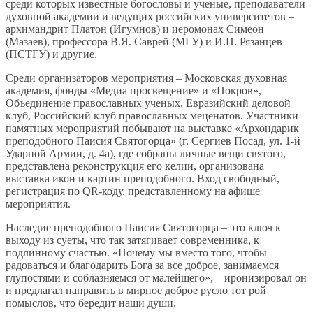
среди которых известные богословы и ученые, преподаватели
духовной академии и ведущих российских университетов –
архимандрит Платон (Игумнов) и иеромонах Симеон
(Мазаев), профессора В.Я. Саврей (МГУ) и И.П. Рязанцев
(ПСТГУ) и другие.
Среди организаторов мероприятия – Московская духовная
академия, фонды «Медиа просвещение» и «Покров»,
Объединение православных ученых, Евразийский деловой
клуб, Российский клуб православных меценатов. Участники
памятных мероприятий побывают на выставке «Архондарик
преподобного Паисия Святогорца» (г. Сергиев Посад, ул. 1-й
Ударной Армии, д. 4а), где собраны личные вещи святого,
представлена реконструкция его келии, организована
выставка икон и картин преподобного. Вход свободный,
регистрация по QR-коду, представленному на афише
мероприятия.
Наследие преподобного Паисия Святогорца – это ключ к
выходу из суеты, что так затягивает современника, к
подлинному счастью. «Почему мы вместо того, чтобы
радоваться и благодарить Бога за все доброе, занимаемся
глупостями и соблазняемся от малейшего», – иронизировал он
и предлагал направить в мирное доброе русло тот рой
помыслов, что бередит наши души.