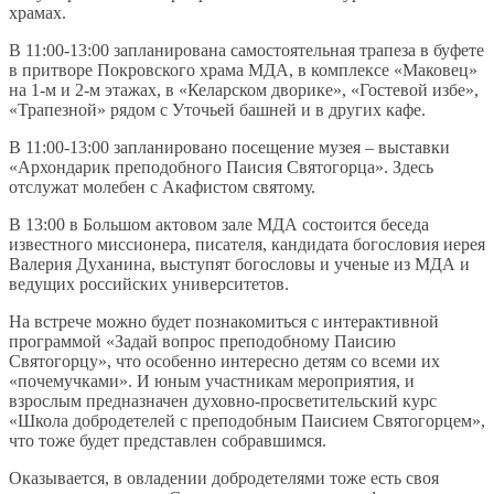
храмах.
В 11:00-13:00 запланирована самостоятельная трапеза в буфете
в притворе Покровского храма МДА, в комплексе «Маковец»
на 1-м и 2-м этажах, в «Келарском дворике», «Гостевой избе»,
«Трапезной» рядом с Уточьей башней и в других кафе.
В 11:00-13:00 запланировано посещение музея – выставки
«Архондарик преподобного Паисия Святогорца». Здесь
отслужат молебен с Акафистом святому.
В 13:00 в Большом актовом зале МДА состоится беседа
известного миссионера, писателя, кандидата богословия иерея
Валерия Духанина, выступят богословы и ученые из МДА и
ведущих российских университетов.
На встрече можно будет познакомиться с интерактивной
программой «Задай вопрос преподобному Паисию
Святогорцу», что особенно интересно детям со всеми их
«почемучками». И юным участникам мероприятия, и
взрослым предназначен духовно-просветительский курс
«Школа добродетелей с преподобным Паисием Святогорцем»,
что тоже будет представлен собравшимся.
Оказывается, в овладении добродетелями тоже есть своя