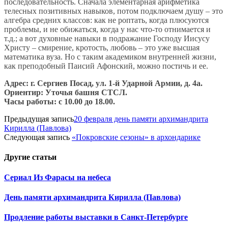
последовательность. Сначала элементарная арифметика
телесных позитивных навыков, потом подключаем душу – это
алгебра средних классов: как не роптать, когда плюсуются
проблемы, и не обижаться, когда у нас что-то отнимается и
т.д.; а вот духовные навыки в подражание Господу Иисусу
Христу – смирение, кротость, любовь – это уже высшая
математика вуза. Но с таким академиком внутренней жизни,
как преподобный Паисий Афонский, можно постичь и ее.
Адрес: г. Сергиев Посад, ул. 1-й Ударной Армии, д. 4а.
Ориентир: Уточья башня СТСЛ.
Часы работы: с 10.00 до 18.00.
Предыдущая запись
20 февраля день памяти архимандрита
Кирилла (Павлова)
Следующая запись
«Покровские сезоны» в архондарике
Другие
статьи
Сериал Из Фарасы на небеса
День памяти архимандрита Кирилла (Павлова)
Продление работы выставки в Санкт-Петербурге