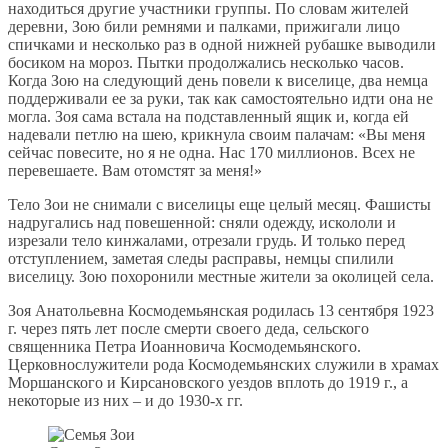
находиться другие участники группы. По словам жителей
деревни, Зою били ремнями и палками, прижигали лицо
спичками и несколько раз в одной нижней рубашке выводили
босиком на мороз. Пытки продолжались несколько часов.
Когда Зою на следующий день повели к виселице, два немца
поддерживали ее за руки, так как самостоятельно идти она не
могла. Зоя сама встала на подставленный ящик и, когда ей
надевали петлю на шею, крикнула своим палачам: «Вы меня
сейчас повесите, но я не одна. Нас 170 миллионов. Всех не
перевешаете. Вам отомстят за меня!»
Тело Зои не снимали с виселицы еще целый месяц. Фашисты
надругались над повешенной: сняли одежду, искололи и
изрезали тело кинжалами, отрезали грудь. И только перед
отступлением, заметая следы расправы, немцы спилили
виселицу. Зою похоронили местные жители за околицей села.
Зоя Анатольевна Космодемьянская родилась 13 сентября 1923
г. через пять лет после смерти своего деда, сельского
священника Петра Иоанновича Космодемьянского.
Церковнослужители рода Космодемьянских служили в храмах
Моршанского и Кирсановского уездов вплоть до 1919 г., а
некоторые из них – и до 1930-х гг.