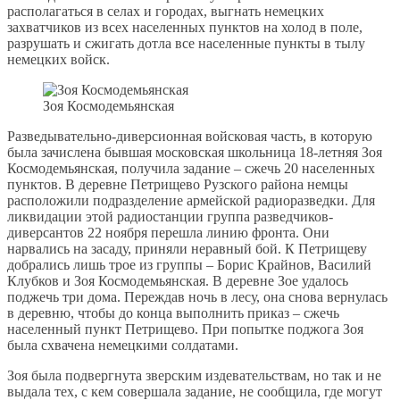
располагаться в селах и городах, выгнать немецких
захватчиков из всех населенных пунктов на холод в поле,
разрушать и сжигать дотла все населенные пункты в тылу
немецких войск.
Зоя Космодемьянская
Разведывательно-диверсионная войсковая часть, в которую
была зачислена бывшая московская школьница 18-летняя Зоя
Космодемьянская, получила задание – сжечь 20 населенных
пунктов. В деревне Петрищево Рузского района немцы
расположили подразделение армейской радиоразведки. Для
ликвидации этой радиостанции группа разведчиков-
диверсантов 22 ноября перешла линию фронта. Они
нарвались на засаду, приняли неравный бой. К Петрищеву
добрались лишь трое из группы – Борис Крайнов, Василий
Клубков и Зоя Космодемьянская. В деревне Зое удалось
поджечь три дома. Переждав ночь в лесу, она снова вернулась
в деревню, чтобы до конца выполнить приказ – сжечь
населенный пункт Петрищево. При попытке поджога Зоя
была схвачена немецкими солдатами.
Зоя была подвергнута зверским издевательствам, но так и не
выдала тех, с кем совершала задание, не сообщила, где могут