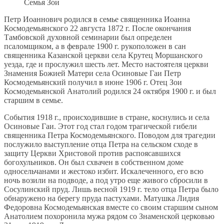
Семья Зои
Петр Иоаннович родился в семье священника Иоанна
Космодемьянского 22 августа 1872 г. После окончания
Тамбовской духовной семинарии был определен
псаломщиком, а в феврале 1900 г. рукоположен в сан
священника Казанской церкви села Крутец Моршанского
уезда, где и прослужил шесть лет. Место настоятеля церкви
Знамения Божией Матери села Осиновые Гаи Петр
Космодемьянский получил в июне 1906 г. Отец Зои
Космодемьянской Анатолий родился 24 октября 1900 г. и был
старшим в семье.
События 1918 г., происходившие в стране, коснулись и села
Осиновые Гаи. Этот год стал годом трагической гибели
священника Петра Космодемьянского. Поводом для трагедии
послужило выступление отца Петра на сельском сходе в
защиту Церкви Христовой против распоясавшихся
богохульников. Он был схвачен в собственном доме
односельчанами и жестоко избит. Искалеченного, его всю
ночь возили на подводе, а под утро еще живого сбросили в
Сосулинский пруд. Лишь весной 1919 г. тело отца Петра было
обнаружено на берегу пруда пастухами. Матушка Лидия
Федоровна Космодемьянская вместе со своим старшим сыном
Анатолием похоронила мужа рядом со Знаменской церковью