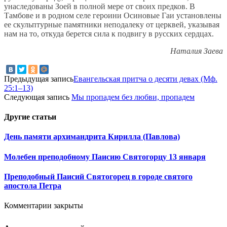
унаследованы Зоей в полной мере от своих предков. В
Тамбове и в родном селе героини Осиновые Гаи установлены
ее скульптурные памятники неподалеку от церквей, указывая
нам на то, откуда берется сила к подвигу в русских сердцах.
Наталия Заева
Предыдущая запись
Евангельская притча о десяти девах (Мф.
25:1–13)
Следующая запись
Мы пропадем без любви, пропадем
Другие
статьи
День памяти архимандрита Кирилла (Павлова)
Молебен преподобному Паисию Святогорцу 13 января
Преподобный Паисий Святогорец в городе святого
апостола Петра
Комментарии закрыты