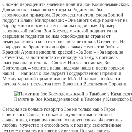
Сложно переоценить значение подвига Зои Космодемьянской.
Для многих сражавшихся тогда за Родину она была
героическим примером. Пророческими стали слова Зоиной
подруги Клавы Милорадовой: «Она многих еще поднимет на
борьбу, многим освятит путь своим подвигом». Пример
героической гибели Зои Космодемьянской подвигнул на
свершение подвигов во имя освобождения страны от
немецко-фашистского ига тысячи защитников Отечества. На
снарядах, на броне танков и фюзеляжах самолетов бойцы
Красной Армии выводили краской: «За Зою!» «За народ, за
Отечество, за достоинство и свободу во тьму, в погибель
шагнула она, и теперь – Светом Иисуса осиянная, Зоя
Святоликая, – молитва наша, надежда наша и песня горькая
наша!» – написал о Зое лауреат Государственной премии и
Международной премии имени М.А. Шолохова в области
литературы и искусства поэт Валентин Васильевич Сорокин.
Памятник Зое Космодемьянской в Тамбове у Казанского 
Сегодня все больше говорят о Зое не только как о Герое
Советского Союза, но и как о внучке потомственного
священника, отдавшую жизнь «за други своя». Жертвенная
любовь, мужество и способность к подвигу, свойственные
русскому народу, взращенные веками Православием,