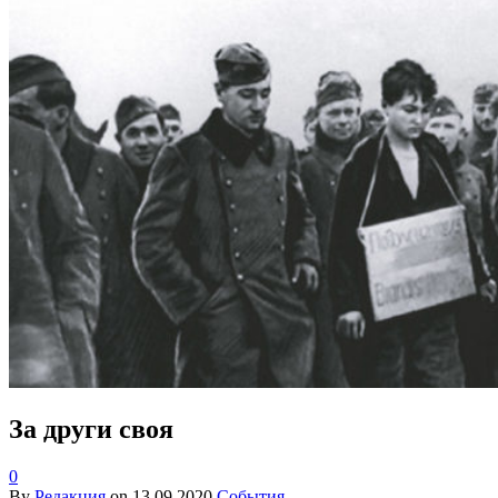
За други своя
0
By
Редакция
on
13.09.2020
События