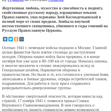
Жертвенная любовь, мужество и способность к подвигу,
свойственные русскому народу, взращенные веками
Православием, унаследованы Зоей Космодемьянской в
полной мере от своих предков. Зоябыла внучкой
потомственного священника, убиенного в годы гонений на
Русскую Православную Церковь.
Осенью 1941 г. немецкие войска подошли к Москве. Главной
целью фашистов было взятие столицы до наступления
холодов. Оборона наших войск была прорвана, и в конце
октября бои уже шли в 80–100 км от города. Началась паника,
и многие москвичи в спешке эвакуировались вслед за
Генеральным штабом, Наркоматом обороны и
правительством. Но были и те, кто готовился к уличным боям,
записываясь в боевые дружины, отряды истребителей танков,
подрывников. Для работы в тылу врага создавались
разведывательно-диверсионные группы.
В обстановке смертельной опасности, которая нависла над
страной, 17 ноября 1941 г. появился приказ Ставки
Верховного Главнокомандования. В нем говорилось о
необходимости лишить германскую армию возможности