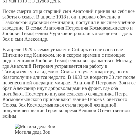
31 мая 1919 г. в Духов день.
После смерти отца старший сын Анатолий принял на себя все
заботы о семье. В апреле 1918 г. он, прервав обучение в
Тамбовской духовной семинарии, поступил в высшее учебное
заведение. В семье Анатолия Петровича Космодемьянского и
Любови Тимофеевны Чуриковой родились двое детей – дочь
Зоя и сын Александр.
В апреле 1929 г. семья уезжает в Сибирь и селится в селе
Шиткино под Каннском, но в скором времени с помощью
родственников Любови Тимофеевны возвращается в Москву,
где Анатолий Петрович устраивается на работу в
Тимирязевскую академию. Семья получает квартиру, но их
благополучие длится недолго. В 1933 г.в возрасте 33 лет после
перенесенной операции умирает Анатолий Петрович. Зоя и ее
брат Александр идут добровольцами на фронт, где оба
погибают. Посмертно внукам сельского священника Петра
Космодемьянского присваивают звание Героев Советского
Союза. Зоя Космодемьянская стала первой женщиной,
получившей звание Героя во время Великой Отечественной
войны.
Могила деда Зои