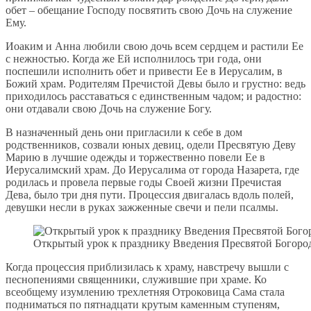
обет – обещание Господу посвятить свою Дочь на служение
Ему.
Иоаким и Анна любили свою дочь всем сердцем и растили Ее
с нежностью. Когда же Ей исполнилось три года, они
поспешили исполнить обет и привести Ее в Иерусалим, в
Божий храм. Родителям Пречистой Девы было и грустно: ведь
приходилось расставаться с единственным чадом; и радостно:
они отдавали свою Дочь на служение Богу.
В назначенный день они пригласили к себе в дом
родственников, созвали юных девиц, одели Пресвятую Деву
Марию в лучшие одежды и торжественно повели Ее в
Иерусалимский храм. До Иерусалима от города Назарета, где
родилась и провела первые годы Своей жизни Пречистая
Дева, было три дня пути. Процессия двигалась вдоль полей,
девушки несли в руках зажженные свечи и пели псалмы.
Открытый урок к празднику Введения Пресвятой Богор
Когда процессия приблизилась к храму, навстречу вышли с
песнопениями священники, служившие при храме. Ко
всеобщему изумлению трехлетняя Отроковица Сама стала
подниматься по пятнадцати крутым каменным ступеням,