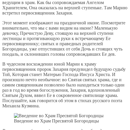
ведущим в храм. Как бы сопровождаемая Ангелом
Хранителем, Она оказалась на верхней ступеньке. Там Марию
встретил первосвященник Захария.
Этот момент изображают на праздничной иконе. Посмотрите
внимательно, что мы с вами видим на иконе? Маленькую
девочку, Пречистую Деву, стоящую на верхней ступени
лестницы и протягивающую руки к встречающему Ее
первосвященнику; святых и праведных родителей
Богородицы, уже отпустивших от себя Дочь и стоящих чуть
поодаль, и склонивших головы сопровождавших Ее дев.
В чудесном восхождении юной Марии к храму
первосвященник пророк Захария предувидел будущую судьбу
Той, Которая станет Матерью Господа Иисуса Христа. И
произошло нечто необычное: во Святая святых храма, где и
самим священникам позволено было находиться только один
раз в год во время богослужения, Захария, вдохновленный
Святым Духом, вввел Ее в сокровенное святилище храма.
Послушайте, как говорится об этом в стихах русского поэта
Михаила Кузмина.
Введение во Храм Пресвятой Богородицы