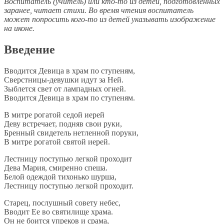
Воспитатель (учитель) или кто-то из детей, подготовленных
заранее, читает стихи. Во время чтения воспитатель
может попросить кого-то из детей указывать изображение
на иконе.
Введение
Вводится Девица в храм по ступеням,
Сверстницы-девушки идут за Ней.
Зыблется свет от лампадных огней.
Вводится Девица в храм по ступеням.
В митре рогатой седой иерей
Деву встречает, подняв свои руки,
Бренный свидетель нетленной поруки,
В митре рогатой святой иерей.
Лестницу поступью легкой проходит
Дева Мария, смиренно спеша.
Белой одеждой тихонько шурша,
Лестницу поступью легкой проходит.
Старец, послушный совету небес,
Вводит Ее во святилище храма.
Он не боится упреков и срама,