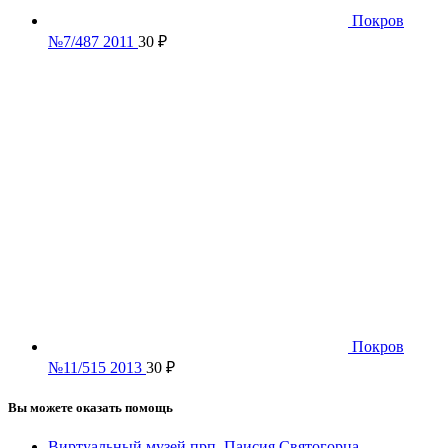
Покров
№7/487 2011
30
₽
Покров
№11/515 2013
30
₽
Вы можете оказать помощь
Виртуальный музей прп. Паисия Святогорца