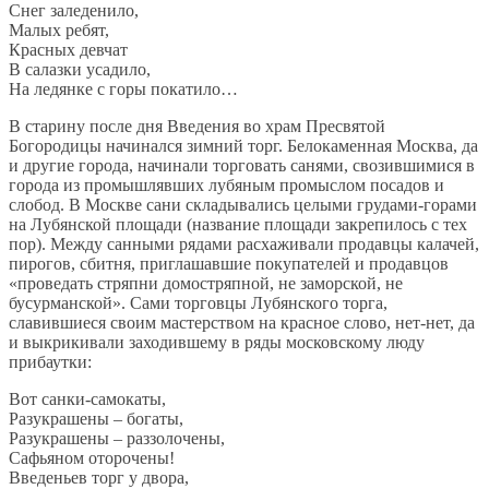
Снег заледенило,
Малых ребят,
Красных девчат
В салазки усадило,
На ледянке с горы покатило…
В старину после дня Введения во храм Пресвятой
Богородицы начинался зимний торг. Белокаменная Москва, да
и другие города, начинали торговать санями, свозившимися в
города из промышлявших лубяным промыслом посадов и
слобод. В Москве сани складывались целыми грудами-горами
на Лубянской площади (название площади закрепилось с тех
пор). Между санными рядами расхаживали продавцы калачей,
пирогов, сбитня, приглашавшие покупателей и продавцов
«проведать стряпни домостряпной, не заморской, не
бусурманской». Сами торговцы Лубянского торга,
славившиеся своим мастерством на красное слово, нет-нет, да
и выкрикивали заходившему в ряды московскому люду
прибаутки:
Вот санки-самокаты,
Разукрашены – богаты,
Разукрашены – раззолочены,
Сафьяном оторочены!
Введеньев торг у двора,