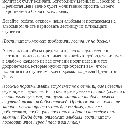
молитвах будут величать Богородицу Царицею Небесной, а
Пречистая Дева вечно будет молитвенно просить Своего
Царственного Сына о всех людях.
Давайте, ребята, откроем наши альбомы и постараемся на
альбомном листе нарисовать лестницу из пятнадцати
ступеней.
(Воспитатель может изобразить лестницу на доске.)
А теперь попробуем представить, что каждую ступень
лестницы можно назвать именем какой-то добродетели: пусть
в альбоме каждого из вас ступени носят названия тех
добродетелей, которые нужно приобрести вам, чтобы
подняться по ступеням своего храма, подражая Пречистой
Деве.
(Можно поразмышлять вслух вместе с детьми, дав название
двум-трем ступеням. Если дети уже умеют писать (можно и
печатными буквами), то пусть запишут на фоне первых
ступеней названия добродетелей. Продолжить выполнение
задания можно предложить детям дома, вместе с
родителями, пообещав спросить о задании на следующем
занятии. Когда дети отложат альбомы, воспитатель
подводит итог первой части занятия.)