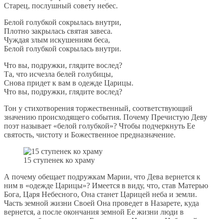
Старец, послушный совету небес.
Белой голубкой сокрылась внутри,
Плотно закрылась святая завеса.
Чуждая злым искушениям беса,
Белой голубкой сокрылась внутри.
Что вы, подружки, глядите вослед?
Та, что исчезла белей голубицы,
Снова придет к вам в одежде Царицы.
Что вы, подружки, глядите вослед?
Тон у стихотворения торжественный, соответствующий
значению происходящего события. Почему Пречистую Деву
поэт называет «белой голубкой»? Чтобы подчеркнуть Ее
святость, чистоту и Божественное предназначение.
15 ступенек ко храму
А почему обещает подружкам Марии, что Дева вернется к
ним в «одежде Царицы»? Имеется в виду, что, став Матерью
Бога, Царя Небесного, Она станет Царицей неба и земли.
Часть земной жизни Своей Она проведет в Назарете, куда
вернется, а после окончания земной Ее жизни люди в