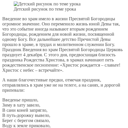
Детский рисунок по теме урока
Введение во храм имело в жизни Пресвятой Богородицы
огромное значение. Оно переменило жизнь юной Девы так,
что это событие иногда называют вторым рождением
Богородицы, рождением для новой жизни, посвященной
одному Богу. Все дальнейшее детство Пречистой Девы
прошло в храме, в трудах и молитвенном служении Богу.
Праздник Введения во храм Пресвятой Богородицы Церковь
празднует 4 декабря. С этого дня, предвосхищая близость
праздника Рождества Христова, в храмах начинают петь
рождественское песнопение: «Христос рождается – славьте!
Христос с небес – встречайте».
А наши благочестивые предки, отмечая праздник,
отправлялись в храм уже не на телеге, а на санях, и дорогой
припевали:
Введенье пришло,
Зиму в хату завело,
В сани коней запрягло,
В путь-дорожку вывело,
Берег с берегом связало,
Воду к земле приковало,