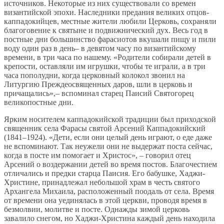
источников. Некоторые из них существовали со времен
византийской эпохи. Наследники предания великих отцов-
каппадокийцев, местные жители любили Церковь, сохраняли
благоговение к святыне и подвижнический дух. Весь год в
постные дни большинство фарасиотов вкушали пищу и пили
воду один раз в день– в девятом часу по византийскому
времени, в три часа по нашему. «Родители собирали детей в
крепости, оставляли им игрушки, чтобы те играли, а в три
часа пополудни, когда церковный колокол звонил на
Литургию Преждеосвященных даров, шли в церковь и
причащались»,– вспоминал старец Паисий Святогорец
великопостные дни.
Ярким носителем каппадокийской традиции был приходской
священник села Фарасы святой Арсений Каппадокийский
(1841–1924). «Дети, если они целый день играют, о еде даже
не вспоминают. Так неужели они не выдержат поста сейчас,
когда в посте им помогает и Христос», – говорил отец
Арсений о воздержании детей во время постов. Благочестием
отличались и предки старца Паисия. Его бабушке, Хаджи-
Христине, принадлежал небольшой храм в честь святого
Архангела Михаила, расположенный поодаль от села. Время
от времени она уединялась в этой церкви, проводя время в
безмолвии, молитве и посте. Однажды зимой церковь
завалило снегом, но Хаджи-Христина каждый день находила