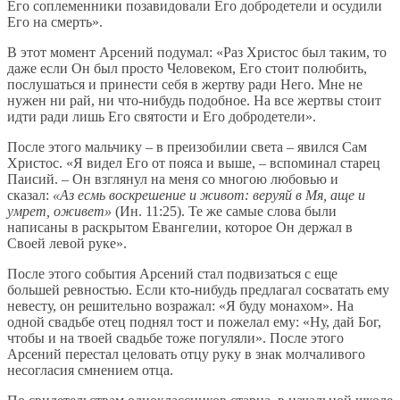
Его соплеменники позавидовали Его добродетели и осудили
Его на смерть».
В этот момент Арсений подумал: «Раз Христос был таким, то
даже если Он был просто Человеком, Его стоит полюбить,
послушаться и принести себя в жертву ради Него. Мне не
нужен ни рай, ни что-нибудь подобное. На все жертвы стоит
идти ради лишь Его святости и Его добродетели».
После этого мальчику – в преизобилии света – явился Сам
Христос. «Я видел Его от пояса и выше, – вспоминал старец
Паисий. – Он взглянул на меня со многою любовью и
сказал:
«Аз есмь воскрешение и живот: веруяй в Мя, аще и
умрет, оживет»
(Ин. 11:25). Те же самые слова были
написаны в раскрытом Евангелии, которое Он держал в
Своей левой руке».
После этого события Арсений стал подвизаться с еще
большей ревностью. Если кто-нибудь предлагал сосватать ему
невесту, он решительно возражал: «Я буду монахом». На
одной свадьбе отец поднял тост и пожелал ему: «Ну, дай Бог,
чтобы и на твоей свадьбе тоже погуляли». После этого
Арсений перестал целовать отцу руку в знак молчаливого
несогласия смнением отца.