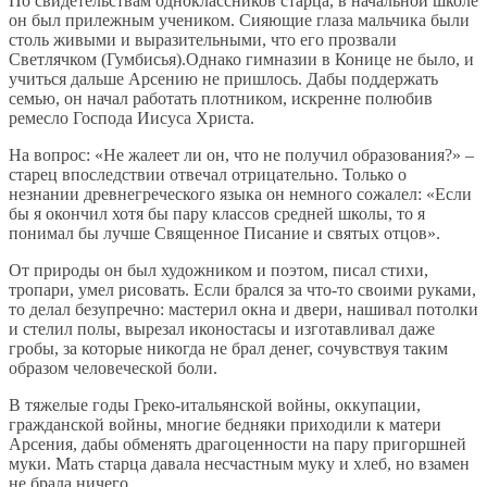
По свидетельствам одноклассников старца, в начальной школе
он был прилежным учеником. Сияющие глаза мальчика были
столь живыми и выразительными, что его прозвали
Светлячком (Гумбисья).Однако гимназии в Конице не было, и
учиться дальше Арсению не пришлось. Дабы поддержать
семью, он начал работать плотником, искренне полюбив
ремесло Господа Иисуса Христа.
На вопрос: «Не жалеет ли он, что не получил образования?» –
старец впоследствии отвечал отрицательно. Только о
незнании древнегреческого языка он немного сожалел: «Если
бы я окончил хотя бы пару классов средней школы, то я
понимал бы лучше Священное Писание и святых отцов».
От природы он был художником и поэтом, писал стихи,
тропари, умел рисовать. Если брался за что-то своими руками,
то делал безупречно: мастерил окна и двери, нашивал потолки
и стелил полы, вырезал иконостасы и изготавливал даже
гробы, за которые никогда не брал денег, сочувствуя таким
образом человеческой боли.
В тяжелые годы Греко-итальянской войны, оккупации,
гражданской войны, многие бедняки приходили к матери
Арсения, дабы обменять драгоценности на пару пригоршней
муки. Мать старца давала несчастным муку и хлеб, но взамен
не брала ничего.