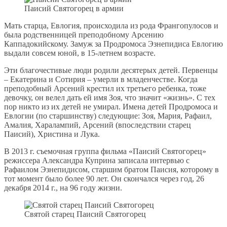
Паисий Святогорец в армии
Мать старца, Евлогия, происходила из рода Франгопулосов и
была родственницей преподобному Арсению
Каппадокийскому. Замуж за Продромоса Эзнепидиса Евлогию
выдали совсем юной, в 15-летнем возрасте.
Эти благочестивые люди родили десятерых детей. Первенцы
– Екатерина и Сотирия – умерли в младенчестве. Когда
преподобный Арсений крестил их третьего ребенка, тоже
девочку, он велел дать ей имя Зоя, что значит «жизнь». С тех
пор никто из их детей не умирал. Имена детей Продромоса и
Евлогии (по старшинству) следующие: Зоя, Мария, Рафаил,
Амалия, Харалампий, Арсений (впоследствии старец
Паисий), Христина и Лука.
В 2013 г. съемочная группа фильма «Паисий Святогорец»
режиссера Александра Куприна записала интервью с
Рафаилом Эзнепидисом, старшим братом Паисия, которому в
тот момент было более 90 лет. Он скончался через год, 26
декабря 2014 г., на 96 году жизни.
Святой старец Паисий Святогорец