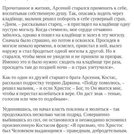
Прочитанное в житиях, Арсений старался применить к себе,
воспитывая собственную душу. Так, опасаясь ходить через
кладбище, мальчик решил побороть в себе суеверный страх.
«Днем, – рассказывал старец, – я приглядел на кладбище одну
пустую могилу. Когда стемнело, мое сердце отчаянно
забилось, однако я пошел на кладбище и залез в эту могилу.
Сначала было страшно, но потом я освоился. Просидев в
могиле немало времени, я осмелел, привстал в ней, вылез
наружу и стал бродитьот одной могилы к другой. Но я
старался, чтобы меня не увидели и не приняли за призрак.
Именно это и было нужно: сходить на кладбище три раза,
просидеть там до поздней ночи – и страх улетучился».
Как-то один из друзей старшего брата Арсения, Костас,
рассказал подростку теорию Дарвина. «Пойду помолюсь, –
решил мальчик, – и если Христос – Бог, то Он явится мне,
чтобы я перестал колебаться в вере. Он даст знак – тенью,
голосом или чем-то подобным».
Уединившись, он начал класть поклоны и молиться – так
продолжалось несколько часов подряд. Совершенно
выбившись из сил, он остановился и неожиданно вспомнил
произнесенную Костасом фразу: «Я признаю, что Христос
был Человеком выдающимся – праведным, добродетельным.