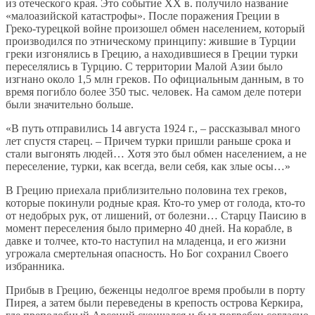
из отеческого края. Это событие XX в. получило название
«малоазийской катастрофы». После поражения Греции в
Греко-турецкой войне произошел обмен населением, который
производился по этническому принципу: жившие в Турции
греки изгонялись в Грецию, а находившиеся в Греции турки
переселялись в Турцию. С территории Малой Азии было
изгнано около 1,5 млн греков. По официальным данным, в то
время погибло более 350 тыс. человек. На самом деле потери
были значительно больше.
«В путь отправились 14 августа 1924 г., – рассказывал много
лет спустя старец. – Причем турки пришли раньше срока и
стали выгонять людей… Хотя это был обмен населением, а не
переселение, турки, как всегда, вели себя, как злые осы…»
В Грецию приехала приблизительно половина тех греков,
которые покинули родные края. Кто-то умер от голода, кто-то
от недобрых рук, от лишений, от болезни… Старцу Паисию в
момент переселения было примерно 40 дней. На корабле, в
давке и толчее, кто-то наступил на младенца, и его жизни
угрожала смертельная опасность. Но Бог сохранил Своего
избранника.
Прибыв в Грецию, беженцы недолгое время пробыли в порту
Пирея, а затем были переведены в крепость острова Керкира,