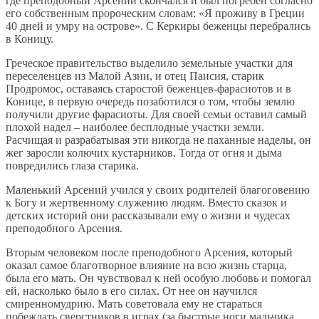
где преподобный Арсений скончался и был погребен согласно
его собственным пророческим словам: «Я проживу в Греции
40 дней и умру на острове». С Керкиры беженцы перебрались
в Коницу.
Греческое правительство выделило земельные участки для
переселенцев из Малой Азии, и отец Паисия, старик
Продромос, оставаясь старостой беженцев-фарасиотов и в
Конице, в первую очередь позаботился о том, чтобы землю
получили другие фарасиоты. Для своей семьи оставил самый
плохой надел – наиболее бесплодные участки земли.
Расчищая и разрабатывая эти никогда не паханные наделы, он
жег заросли колючих кустарников. Тогда от огня и дыма
повредились глаза старика.
Маленький Арсений учился у своих родителей благоговению
к Богу и жертвенному служению людям. Вместо сказок и
детских историй они рассказывали ему о жизни и чудесах
преподобного Арсения.
Вторым человеком после преподобного Арсения, который
оказал самое благотворное влияние на всю жизнь старца,
была его мать. Он чувствовал к ней особую любовь и помогал
ей, насколько было в его силах. От нее он научился
смиренномудрию. Мать советовала ему не стараться
побеждать сверстников в играх (за быстрые ноги мальчика