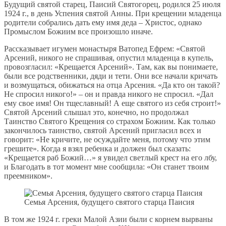
Будущий святой старец, Паисий Святогорец, родился 25 июля
1924 г., в день Успения святой Анны. При крещении младенца
родители собрались дать ему имя деда – Христос, однако
Промыслом Божиим все произошло иначе.
Рассказывает игумен монастыря Ватопед Ефрем: «Святой
Арсений, никого не спрашивая, опустил младенца в купель,
провозгласил: «Крещается Арсений». Там, как вы понимаете,
были все родственники, дяди и тети. Они все начали кричать
и возмущаться, обижаться на отца Арсения. «Да кто он такой?
Не спросил никого!» – он и правда никого не спросил. «Дал
ему свое имя! Он тщеславный! А еще святого из себя строит!»
Святой Арсений слышал это, конечно, но продолжал
Таинство Святого Крещения со страхом Божиим. Как только
закончилось таинство, святой Арсений пригласил всех и
говорит: «Не кричите, не осуждайте меня, потому что этим
грешите». Когда я взял ребенка и должен был сказать:
«Крещается раб Божий…» я увидел светлый крест на его лбу,
и Благодать в тот момент мне сообщила: «Он станет твоим
преемником».
Семья Арсения, будущего святого старца Паисия
В том же 1924 г. греки Малой Азии были с корнем вырваны