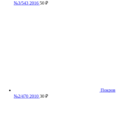
№3/543 2016
50
₽
Покров
№2/470 2010
30
₽