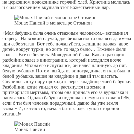
на церковном подоконнике горячий хлеб. Христина молилась
и с благоговением вкушала этот Божественный дар.
Монах Паисий в монастыре Стомион
«Моя бабушка была очень отважным человеком,– вспоминал
старец.– На всякий случай, для безопасности она всегда имела
при себе ятаган. Вот тебе пожалуйста, женщина вдовая, двое
детей, вокруг турки, но жить-то надо было… Тяжелые были
годы… Все ее боялись. Молодчиной была! Как-то раз один
разбойник залез в виноградник, который находился возле
кладбища. Чтобы его испугались, он надел длинную, до пят,
белую рубашку. Потом, выйдя из виноградника, он как был, в
белой рубашке, зашел на кладбище и давай там шастать.
Случилось в ту пору проходить через кладбище моей бабушке.
Разбойник, когда увидел ее, растянулся на земле и
притворился мертвым, чтобы она приняла его за вурдалака и
напугалась. Однако бабушка подошла к нему и сказала: «Тебя,
если б ты был человек порядочный, давно бы уже земля
взяла!» И, сказав это, начала бить злодея тупой стороной
ятагана!»
Монах Паисий