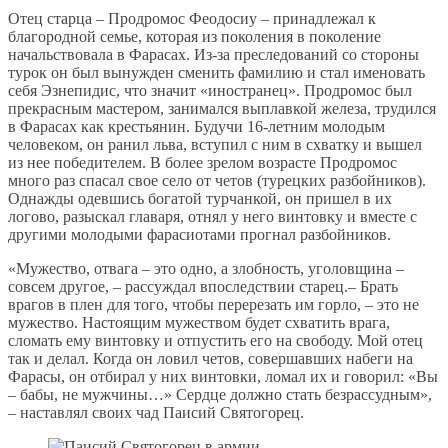
Отец старца – Продромос Феодосиу – принадлежал к
благородной семье, которая из поколения в поколение
начальствовала в Фарасах. Из-за преследований со стороны
турок он был вынужден сменить фамилию и стал именовать
себя Эзнепидис, что значит «иностранец». Продромос был
прекрасным мастером, занимался выплавкой железа, трудился
в Фарасах как крестьянин. Будучи 16-летним молодым
человеком, он ранил льва, вступил с ним в схватку и вышел
из нее победителем. В более зрелом возрасте Продромос
много раз спасал свое село от четов (турецких разбойников).
Однажды одевшись богатой турчанкой, он пришел в их
логово, разыскал главаря, отнял у него винтовку и вместе с
другими молодыми фарасиотами прогнал разбойников.
«Мужество, отвага – это одно, а злобность, уголовщина –
совсем другое, – рассуждал впоследствии старец.– Брать
врагов в плен для того, чтобы перерезать им горло, – это не
мужество. Настоящим мужеством будет схватить врага,
сломать ему винтовку и отпустить его на свободу. Мой отец
так и делал. Когда он ловил четов, совершавших набеги на
Фарасы, он отбирал у них винтовки, ломал их и говорил: «Вы
– бабы, не мужчины…» Сердце должно стать безрассудным»,
– наставлял своих чад Паисий Святогорец.