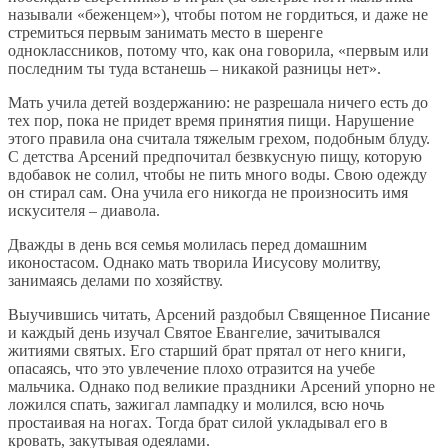
называли «беженцем»), чтобы потом не гордиться, и даже не
стремиться первым занимать место в шеренге
одноклассников, потому что, как она говорила, «первым или
последним ты туда встанешь – никакой разницы нет».
Мать учила детей воздержанию: не разрешала ничего есть до
тех пор, пока не придет время принятия пищи. Нарушение
этого правила она считала тяжелым грехом, подобным блуду.
С детства Арсений предпочитал безвкусную пищу, которую
вдобавок не солил, чтобы не пить много воды. Свою одежду
он стирал сам. Она учила его никогда не произносить имя
искусителя – диавола.
Дважды в день вся семья молилась перед домашним
иконостасом. Однако мать творила Иисусову молитву,
занимаясь делами по хозяйству.
Выучившись читать, Арсений раздобыл Священное Писание
и каждый день изучал Святое Евангелие, зачитывался
житиями святых. Его старший брат прятал от него книги,
опасаясь, что это увлечение плохо отразится на учебе
мальчика. Однако под великие праздники Арсений упорно не
ложился спать, зажигал лампадку и молился, всю ночь
простаивая на ногах. Тогда брат силой укладывал его в
кровать, закутывая одеялами.