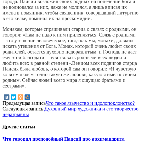
города. Паисий возложил своих родных на попечение Бога и
не волновался за них, даже не молился, а лишь вписал их
имена в помянник, чтобы священник, совершавший литургию
в его келье, поминал их на проскомидии.
Монахам, которые спрашивали старца о связях с родными, он
говорил: «Нам не надо к ним прилепляться. Связь с родными
– это утешение человеческое, тогда как мы, монахи, должны
искать утешения от Бога. Монах, который очень любит своих
родителей, остается духовно недоразвитым, и Господь не дает
ему этой благодати – чувствовать родными всех людей и
любить всех в равной степени».Венцом всех подвигов старца
Паисия была любовь, о которой сам он говорил: «Я чувствую
ко всем людям точно такую же любовь, какую я имел к своим
родным. Сейчас людей всего мира я ощущаю братьями и
сестрами».
Предыдущая запись
Что такое язычество и идолопоклонство?
Следующая запись
Духовный мир художника и его творчество
неразрывны
Другие
статьи
Что говорил преподобный Паисий про архимандрита