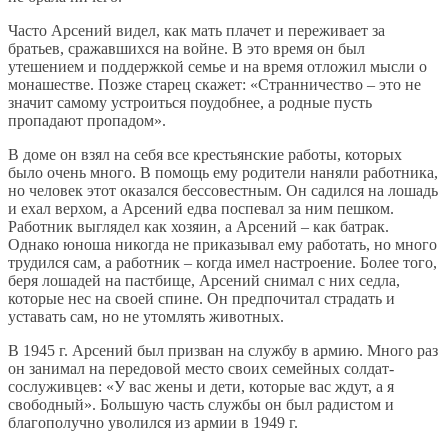
Часто Арсений видел, как мать плачет и переживает за
братьев, сражавшихся на войне. В это время он был
утешением и поддержкой семье и на время отложил мысли о
монашестве. Позже старец скажет: «Странничество – это не
значит самому устроиться поудобнее, а родные пусть
пропадают пропадом».
В доме он взял на себя все крестьянские работы, которых
было очень много. В помощь ему родители наняли работника,
но человек этот оказался бессовестным. Он садился на лошадь
и ехал верхом, а Арсений едва поспевал за ним пешком.
Работник выглядел как хозяин, а Арсений – как батрак.
Однако юноша никогда не приказывал ему работать, но много
трудился сам, а работник – когда имел настроение. Более того,
беря лошадей на пастбище, Арсений снимал с них седла,
которые нес на своей спине. Он предпочитал страдать и
уставать сам, но не утомлять животных.
В 1945 г. Арсений был призван на службу в армию. Много раз
он занимал на передовой место своих семейных солдат-
сослуживцев: «У вас жены и дети, которые вас ждут, а я
свободный». Большую часть службы он был радистом и
благополучно уволился из армии в 1949 г.