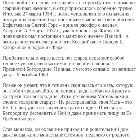
После войны он снова откликается на просьбу отца о помощи:
старший брат женился, и отцу приходилось особенно трудно.
И только 27 марта 1954 г. после установленного испытания
послушник Арсений был пострижен в монашество в обители
Есфигмен на Святой Горе – принял рясофор с именем
Аверкий. А 3 марта 1957 г., уже в монастыре Филофей,
подвижник был пострижен в мантию с именем Паисий – в
честь ревностного митрополита Кесарийского Паисия II,
который был родом из Фарас.
Приблизительно через шесть лет старец испытает особое
теплое чувство, необъяснимое утешение и любовь к
Пресвятой Богородице. Не зная, с чем это связано, он запишет
дату – 6 октября 1963 г.
Позже он узнает, что в тот день скончалась его мать, которую
он любил чрезвычайно, но оставил ради любви ко Христу и
ко Пресвятой Богородице. Этим утешением Матерь Божия
словно говорила старцу: «Не расстраивайся, твоя Мать – это
Я». Старец удостоился неоднократно видеть Пресвятую
Богородицу, беседовать с Ней и даже принимать пищу из Ее
Пречистых рук.
Став монахом, он больше не приходил в родительский дом –
даже когда жил в монастыре Стомион, недалеко от родного