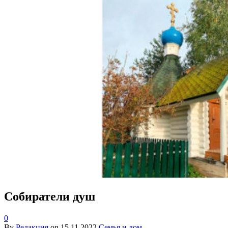
Собиратели душ
0
By
Редакция
on
15.11.2022
Семья и дом