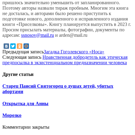
пришлось значительно уменьшить от запланированного.
Поэтому авторы назвали тираж пробным. Многим эта книга
не досталась, и авторами было решено приступить к
подготовке нового, дополненного и исправленного издания
книги «Приселковы». Книгу планируется выпустить в 2023 г.
Просим присылать материалы, фотографии, документы по
адресам:
ssnosov@mail.ru
и arden@mail.ru
Предыдущая запись
Загадка Гоголевского «Носа»
Следующая запись
Нравственная добродетель как этическая
предпосылка в экзистенциальном предназначении человека
Другие
статьи
Старец Паисий Святогорец о душах детей, убитых
абортами
Открытка для Анны
Морозко
Комментарии закрыты