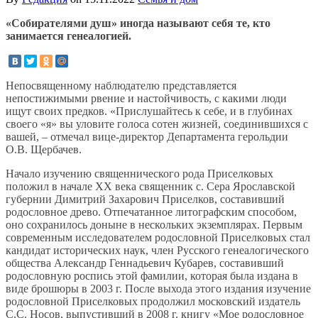
«Собирателями душ» иногда называют себя те, кто
занимается генеалогией.
Непосвященному наблюдателю представляется
непостижимыми рвение и настойчивость, с какими люди
ищут своих предков. «Прислушайтесь к себе, и в глубинах
своего «я» вы уловите голоса сотен жизней, соединившихся с
вашей, – отмечал вице-директор Департамента герольдии
О.В. Щербачев.
Начало изучению священнического рода Приселковых
положил в начале XX века священник с. Сера Ярославской
губернии Димитрий Захарович Приселков, составивший
родословное древо. Отпечатанное литографским способом,
оно сохранилось доныне в нескольких экземплярах. Первым
современным исследователем родословной Приселковых стал
кандидат исторических наук, член Русского генеалогического
общества Александр Геннадьевич Кубарев, составивший
родословную роспись этой фамилии, которая была издана в
виде брошюры в 2003 г. После выхода этого издания изучение
родословной Приселковых продолжил московский издатель
С.С. Носов, выпустивший в 2008 г. книгу «Мое родословное