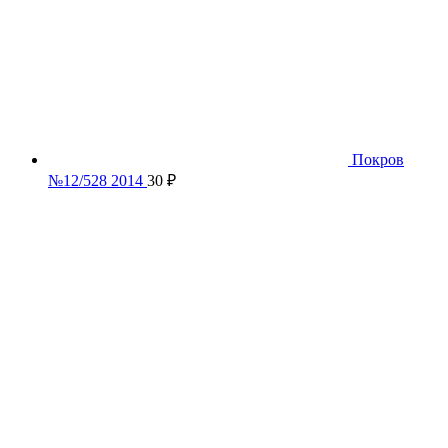
Покров
№12/528 2014
30
₽