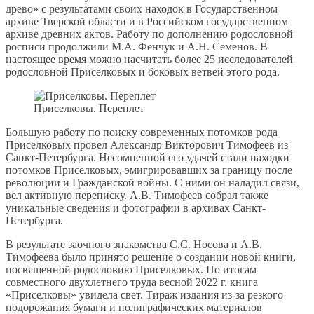
древо» с результатами своих находок в Государственном
архиве Тверской области и в Российском государственном
архиве древних актов. Работу по дополнению родословной
росписи продолжили М.А. Фенчук и А.Н. Семенов. В
настоящее время можно насчитать более 25 исследователей
родословной Приселковых и боковых ветвей этого рода.
Приселковы. Переплет
Большую работу по поиску современных потомков рода
Приселковых провел Александр Викторович Тимофеев из
Санкт-Петербурга. Несомненной его удачей стали находки
потомков Приселковых, эмигрировавших за границу после
революции и Гражданской войны. С ними он наладил связи,
вел активную переписку. А.В. Тимофеев собрал также
уникальные сведения и фотографии в архивах Санкт-
Петербурга.
В результате заочного знакомства С.С. Носова и А.В.
Тимофеева было принято решение о создании новой книги,
посвященной родословию Приселковых. По итогам
совместного двухлетнего труда весной 2022 г. книга
«Приселковы» увидела свет. Тираж издания из-за резкого
подорожания бумаги и полиграфических материалов