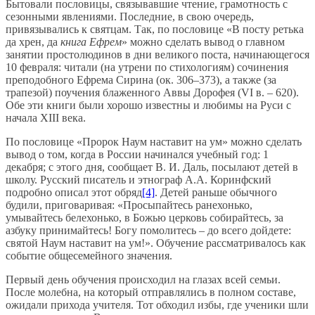
Бытовали пословицы, связывавшие чтение, грамотность с
сезонными явлениями. Последние, в свою очередь,
привязывались к святцам. Так, по пословице «В посту ретька
да хрен, да
книга Ефрем
» можно сделать вывод о главном
занятии простолюдинов в дни великого поста, начинающегося
10 февраля: читали (на утрени по стихологиям) сочинения
преподобного Ефрема Сирина (ок. 306–373), а также (за
трапезой) поучения блаженного Аввы Дорофея (VI в. – 620).
Обе эти книги были хорошо известны и любимы на Руси с
начала XIII века.
По пословице «Пророк Наум наставит на ум» можно сделать
вывод о том, когда в России начинался учебный год: 1
декабря; с этого дня, сообщает В. И. Даль, посылают детей в
школу. Русский писатель и этнограф А.А. Коринфский
подробно описал этот обряд
[4]
. Детей раньше обычного
будили, приговаривая: «Просыпайтесь ранехонько,
умывайтесь белехонько, в Божью церковь собирайтесь, за
азбуку принимайтесь! Богу помолитесь – до всего дойдете:
святой Наум наставит на ум!». Обучение рассматривалось как
событие общесемейного значения.
Первый день обучения происходил на глазах всей семьи.
После молебна, на который отправлялись в полном составе,
ожидали прихода учителя. Тот обходил избы, где ученики шли