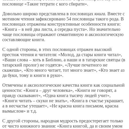
пословице «Такие тетрати с кого сбирати».
Довольно широко представлена в пословицах
книга.
Вместе с
мотивом чтения зафиксировано 54 пословицы такого рода. В
пословицах отражены конструктивные особенности книги:
«Книга – в ней два листа, а середка пуста». Но значительно
чаще пословицы отражают семантивную и аксиологическую
составляющие книги.
С одной стороны, в этих пословицах отражен высокий
престиж чтения и читателя: «Молод, да стары книги читал»,
«Ваши слова – хоть в Библию, а наши и в татарские святцы (в
татарский пролог) не годятся», «Лучше печатного не
скажешь», «Кто много читает, тот много знает», «Кто знает аз
да буки, тому и книги в руки».
Отмечены и аксиологические качества книги как социальной
ценности: «Книга – друг человека», «Книги не говорят, а
правду сказывают», «Одна книга тысячу людей учит»,
«Книги читать – скуки не знать», «Книга в счастье украшает,
а в несчастье утешает», «Не красна книга письмом, красна
вымыслом» и т.д.
С другой стороны, народная мудрость предостерегает только
от чисто книжного знания: «Книга книгой, да и своим умом