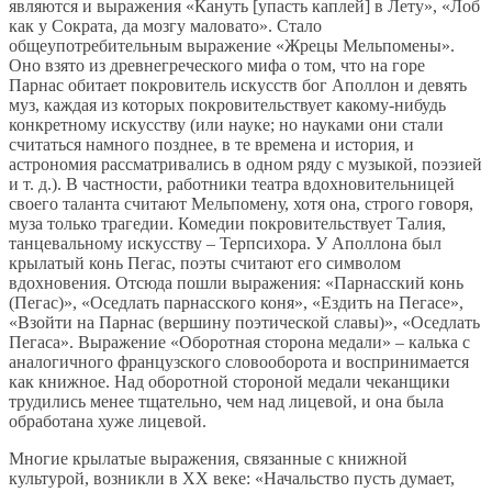
являются и выражения «Кануть [упасть каплей] в Лету», «Лоб
как у Сократа, да мозгу маловато». Стало
общеупотребительным выражение «Жрецы Мельпомены».
Оно взято из древнегреческого мифа о том, что на горе
Парнас обитает покровитель искусств бог Аполлон и девять
муз, каждая из которых покровительствует какому-нибудь
конкретному искусству (или науке; но науками они стали
считаться намного позднее, в те времена и история, и
астрономия рассматривались в одном ряду с музыкой, поэзией
и т. д.). В частности, работники театра вдохновительницей
своего таланта считают Мельпомену, хотя она, строго говоря,
муза только трагедии. Комедии покровительствует Талия,
танцевальному искусству – Терпсихора. У Аполлона был
крылатый конь Пегас, поэты считают его символом
вдохновения. Отсюда пошли выражения: «Парнасский конь
(Пегас)», «Оседлать парнасского коня», «Ездить на Пегасе»,
«Взойти на Парнас (вершину поэтической славы)», «Оседлать
Пегаса». Выражение «Оборотная сторона медали» – калька с
аналогичного французского словооборота и воспринимается
как книжное. Над оборотной стороной медали чеканщики
трудились менее тщательно, чем над лицевой, и она была
обработана хуже лицевой.
Многие крылатые выражения, связанные с книжной
культурой, возникли в ХХ веке: «Начальство пусть думает,