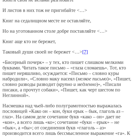
И листов в них тож не пригибайте <…>
Книг на седалищном месте не оставляйте,
Но на уготованном столе добре поставляйте <…>
Книг аще кто не бережет,
Таковый души своей не бережет <…>
[7]
«Бисерный почерк» – у тех, кто пишет слишком мелкими
буквами. Читать такое письмо – «глаза сломаешь». Тот, кто
пишет неряшливо, осуждается: «Письмо – словно куры
набродили», «Словно маку насеял (
мелкое письмо
)», «Пишет,
словно разводы разводит (
крупно и медленно
)», «Писали
писаки, а прочтут собаки», «Пишет, как черт шестом по
Неглинной».
Насмешка над чьей-либо полуграмотностью выражалась
пословицей «Како он – кон, буки ерык – бык, глаголь аз –
глаз». На самом деле сочетание букв «како – он» дает не
«кон», а всего лишь «ко»; сочетание «буки – ерык» – не
«бык», а «бы»; от соединения букв «глаголь – аз»
производится всего лишь бессмысленное выражение «га». К