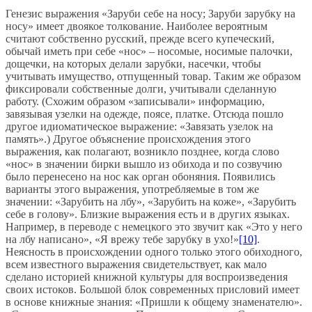
Генезис выражения «Заруби себе на носу; Заруби зарубку на
носу» имеет двоякое толкование. Наиболее вероятным
считают собственно русский, прежде всего купеческий,
обычай иметь при себе «нос» – носомые, носимые палочки,
дощечки, на которых делали зарубки, насечки, чтобы
учитывать имущество, отпущенный товар. Таким же образом
фиксировали собственные долги, учитывали сделанную
работу. (Схожим образом «записывали» информацию,
завязывая узелки на одежде, поясе, платке. Отсюда пошло
другое идиоматическое выражение: «Завязать узелок на
память».) Другое объяснение происхождения этого
выражения, как полагают, возникло позднее, когда слово
«нос» в значении бирки вышло из обихода и по созвучию
было перенесено на нос как орган обоняния. Появились
варианты этого выражения, употребляемые в том же
значении: «Зарубить на лбу», «Зарубить на коже», «Зарубить
себе в голову». Близкие выражения есть и в других языках.
Например, в переводе с немецкого это звучит как «Это у него
на лбу написано», «Я врежу тебе зарубку в ухо!»
[10]
.
Неясность в происхождении одного только этого обиходного,
всем известного выражения свидетельствует, как мало
сделано историей книжной культуры для воспроизведения
своих истоков. Большой блок современных присловий имеет
в основе книжные знания: «Пришли к общему знаменателю».