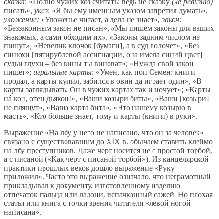
сказка
: «Полно чужих коз считать: ведь не сказку
(не ревизию)
писать»,
указ
: «Я бы ему именным указом запретил думать»,
уложение:
«Уложенье читает, а дела не знает»,
закон:
«Беззаконным закон не писан»,
«
Мы пишем законы для ваших
знакомых, а сами обходим их
», «
Законы задним числом не
пишут
»,
«Невелик клочок [бумаги], а в суд волочет», «Без
синюхи [пятирублевой ассигнации, она имела синий цвет]
судьи глухи – без вины ты виноват»; «Нужда свой закон
пишет»;
игральные карты
: «Умен, как поп Семен: книги
продал, а карты купил, забился в овин да играет один», «В
карты заглядывать. Он в чужих картах так и ночует»; «Карты
нá кон, отец дьякон!», «Ваши козыри биты», «Ваши [козыри]
не пляшут», «Ваша карта бита», «Это нашему козырю в
масть», «Кто больше знает, тому и карты (книги) в руки».
Выражение «На лбу у него не написано, что он за человек»
связано с существовавшим до XIX в. обычаем ставить клеймо
на лбу преступников. Даже черт носится не с простой торбой,
а с писаной («Как черт с писаной торбой»). Из канцелярской
практики прошлых веков дошло выражение «Руку
приложил». Часто это выражение означало, что неграмотный
прикладывал к документу, изготовленному изделию
отпечаток пальца или ладони, испачканный сажей. Но плохая
статья или книга с точки зрения читателя «левой ногой
написана».