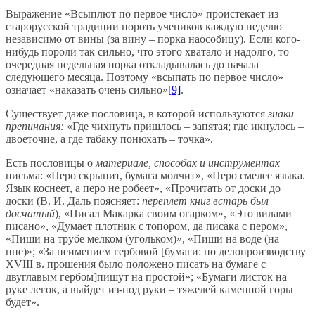
Выражение «Всыплют по первое число» проистекает из
старорусской традиции пороть учеников каждую неделю
независимо от вины (за вину – порка наособицу). Если кого-
нибудь пороли так сильно, что этого хватало и надолго, то
очередная недельная порка откладывалась до начала
следующего месяца. Поэтому «всыпать по первое число»
означает «наказать очень сильно»
[9]
.
Существует даже пословица, в которой используются
знаки
препинания:
«Где чихнуть пришлось – запятая; где икнулось –
двоеточие, а где табаку понюхать – точка».
Есть пословицы о
материале, способах и инструментах
письма: «Перо скрыпит, бумага молчит», «Перо смелее языка.
Язык коснеет, а перо не робеет», «Прочитать от доски до
доски (В. И. Даль поясняет:
переплет книг встарь был
досчатый
), «Писал Макарка своим огарком», «Это вилами
писано», «Думает плотник с топором, да писака с пером»,
«Пиши на трубе мелком (угольком)», «Пиши на воде (на
пне)»; «За неимением гербовой [бумаги: по делопроизводству
XVIII в. прошения было положено писать на бумаге с
двуглавым гербом]пишут на простой»; «Бумаги листок на
руке легок, а выйдет из-под руки – тяжелей каменной горы
будет».