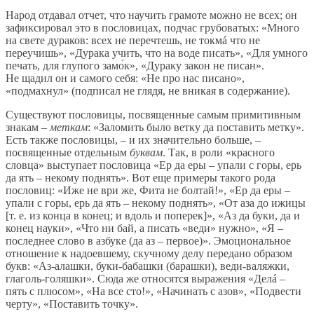
Народ отдавал отчет, что научить грамоте можно не всех; он
зафиксировал это в пословицах, подчас грубоватых: «Много
на свете дураков: всех не перечтешь, не токмá что не
переучишь», «Дурака учить, что на воде писать», «Для умного
печать, для глупого замо́к», «Дураку закон не писан».
Не щадил он и самого себя: «Не про нас писано»,
«подмахнул» (подписал не глядя, не вникая в содержание).
Существуют пословицы, посвященные самым примитивным
знакам –
меткам
: «Заломить было ветку да поставить метку».
Есть также пословицы, – и их значительно больше, –
посвященные отдельным
буквам
. Так, в роли «красного
словца» выступает пословица «Ер да еры – упали с горы, ерь
да ять – некому поднять». Вот еще примеры такого рода
пословиц: «Иже не ври же, Фита не болтай!», «Ер да еры –
упали с горы, ерь да ять – некому поднять», «От аза до ижицы
[т. е. из конца в конец; и вдоль и поперек]», «Аз да буки, да и
конец науки», «Что ни бай, а писать «веди» нужно», «Я –
последнее слово в азбуке (да аз – первое)». Эмоциональное
отношение к надоевшему, скучному делу передано образом
букв: «Аз-алашки, буки-бабашки (барашки), веди-валяжки,
глаголь-голяшки». Сюда же относятся выражения «Делá –
пять с плюсом», «На все сто!», «Начинать с азов», «Подвести
черту», «Поставить точку».