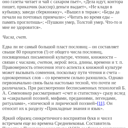
оно газеты читает и чай с сахаром пьет», «Дела идут, контора
пишет, приказчик (кассир) деньги выдает», «Не клади в
кубышку, заведи сберкнижку», «Вышел в тираж»; «Беды да
печали на почтовых примчали»; «Читать во время еды –
память проглотишь»; «Пушкин умер, Толстой умер. Что-то и
мне не здоровится».
Числа, счет.
Едва ли не самый большой пласт пословиц – он составляет
свыше 80 процентов (!) от общего числа пословиц,
посвященных письменной культуре, чтении, книжности –
связан с
числами, счетом, мерой
: веса, длины, времени и т. п.
Правомерность отнесения этого аспекта к книжной культуре
может вызывать сомнения, поскольку пути чтения и счета –
однокоренных слов – со временем сильно разошлись. Однако
первоначально связь была настолько тесной, что почти не
различалась. При рассмотрении бесписьменных технологий Б.
А. Семеновкер рассматривает «счет и статистику» сразу вслед
за «сакральной поэзией, мифами, преданиями, легендами,
ритуалами», «эпической и лирической поэзией»
[11]
. Он
относит их к разделу «Прикладные знания и язык».
Яркий образец синкретичного восприятия букв и чисел
встречаем еще во времена Средневековья. Составитель