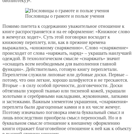
библиотеку)».
Пословицы о грамоте и пользе учения
Помимо пиетета к содержанию уважительное отношение к
книге распространяется и на ее оформление: «Книжное слово
в жемчугах ходит». Суть этой поговорки восходит к
книжному переплету, или, как в прежние времена
выражались, «книжному снаряжению». Слово «снаряжение»
происходит от слова «наряжать, наряд» – украшать наилучшей
одеждой. В технологическом смысле «снаряжать» значит
«оснащать всем необходимым для выполнения главной
функции». Действительно, готовую книгу переплетали.
Переплетом служили липовые или дубовые доски. Первые –
потому, что они легкие, хорошо шлифуются и не трескаются.
Вторые – в силу особой прочности, долговечности. Доски
обтягивали узорной тканью или тисненой кожей, украшали
золотыми и серебряными накладками, жуковинами, лапками
и застежками. Важным элементом украшения, «снаряжения»
переплета были драгоценные камни и в их числе жемчуг.
Поэтому изначально поговорка имела буквальный смысл и
лишь впоследствии приобрела смысл переносный. Но и в
буквальном смысле отношение к внешнему оформлению
книги отражает благоговейное отношение к ней как к объекту
в высшей степени ценному.