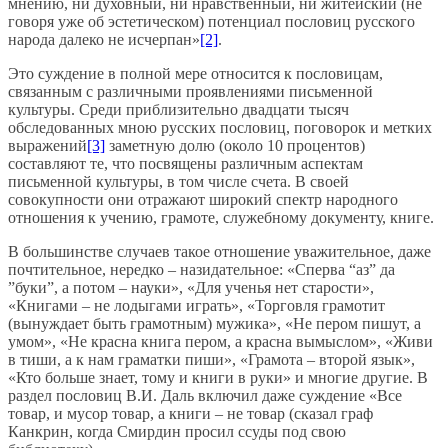
мнению, ни духовный, ни нравственный, ни житейский (не
говоря уже об эстетическом) потенциал пословиц русского
народа далеко не исчерпан»
[2]
.
Это суждение в полной мере относится к пословицам,
связанным с различными проявлениями письменной
культуры. Среди приблизительно двадцати тысяч
обследованных мною русских пословиц, поговорок и метких
выражений
[3]
заметную долю (около 10 процентов)
составляют те, что посвящены различным аспектам
письменной культуры, в том числе счета. В своей
совокупности они отражают широкий спектр народного
отношения к учению, грамоте, служебному документу, книге.
В большинстве случаев такое отношение уважительное, даже
почтительное, нередко – назидательное: «Сперва “аз” да
”буки”, а потом – науки», «Для ученья нет старости»,
«Книгами – не лодыгами играть», «Торговля грамотит
(вынуждает быть грамотным) мужика», «Не пером пишут, а
умом», «Не красна книга пером, а красна вымыслом», «Живи
в тиши, а к нам граматки пиши», «Грамота – второй язык»,
«Кто больше знает, тому и книги в руки» и многие другие. В
раздел пословиц В.И. Даль включил даже суждение «Все
товар, и мусор товар, а книги – не товар (сказал граф
Канкрин, когда Смирдин просил ссуды под свою