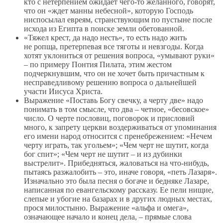
кто с нетерпением ожидает чего-то желанного, говорят,
что он «ждет манны небесной», которую Господь
ниспосылал евреям, странствующим по пустыне после
исхода из Египта в поиске земли обетованной.
«Тяжел крест, да надо несть», то есть надо жить
не ропща, претерпевая все тяготы и невзгоды. Когда
хотят уклониться от решения вопроса, «умывают руки»
– по примеру Понтия Пилата, этим жестом
подчеркнувшим, что он не хочет быть причастным к
несправедливому решению вопроса о дальнейшей
участи Иисуса Христа.
Выражение «Поставь Богу свечку, а черту две» надо
понимать в том смысле, что два – четное, «бесовское»
число. О черте пословиц, поговорок и присловий
много, к запрету церкви воздерживаться от упоминания
его имени народ относится с пренебрежением: «Нечем
черту играть, так угольем»; «Чем черт не шутит, когда
бог спит»; «Чем черт не шутит – и из дубинки
выстрелит». Прибедняться, жаловаться на что-нибудь,
пытаясь разжалобить – это, иначе говоря, «петь Лазаря».
Изначально это была песня о богаче и бедняке Лазаре,
написанная по евангельскому рассказу. Ее пели нищие,
слепые и убогие на базарах и в других людных местах,
прося милостыню. Выражение «альфа и омега»,
означающее начало и конец дела, – прямые слова