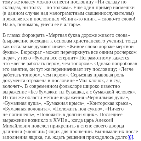
тому же классу можно отнести пословицу «Ни складу по
складам, ни толку – по толкам». Еще один пример насмешки
(в данном случае над малограмотным священнослужителем)
проявляется в пословицах «Книга-то книга – слово-то слово!
На-ка, пономарь, унеси ее в алтарь».
В глазах бюрократа «Мертвая буква дороже живого слова»
(выражение восходит к основам христианского учения), тогда
как остальные думают иначе: «Живое слово дороже мертвой
буквы». Бюрократ «может перечеркнуть все одним росчерком
пера», у него «бумага все стерпит» Неграмотному кажется,
что «легче работать пером, чем топором». Однако попробовав
это занятие, он тут же переиначивает эту пословицу; «Легче
работать топором, чем пером». Серьезная правовая роль
документа отражена в пословице «Мал клочок, а в суд
волочет». В современном фольклоре широко известно
выражение «Без бумажки ты букашка, а с бумажкой человек».
Из той же области меткие выражения «Чернильная душа»,
«Бумажная душа», «Бумажная крыса», «Конторская крыса»,
«Бумажная волокита», «Положить под сукно», «Ничего
не попишешь», «Положить в долгий ящик». Последнее
выражение возникло в XVII в., когда царь Алексей
Михайлович повелел прикрепить к стене своего дворца
длинный («долгий») ящик для прошений. Вынимали их после
заполнения ящика, т.е. ждать решения приходилось долго
[8]
.