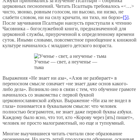
Азбуки принимались за изучение Псалтыри – сборника
церковных песнопений. Читать Псалтырь требовалось «<…>
чисто, звонко, ровным голосом, ни высоко, ни низко, не
слабети словом, ни на силу кричати, ни тихо, ни борзо»
[5]
.
После заучивания Псалтыри наизусть приступали к чтению
Часовника – богослужебной книги, предназначенной для
церковной службы, приуроченной к определенному времени
суток. Иными словами, повсеместное приобщение к книжной
культуре начиналось с младшего детского возраста.
Ученье — свет, а неученье —
тьма
Выражения «Не знает ни аза», «Азов не разбирает» в
переносном смысле означает «не знает даже основ какого-
либо дела». Возникло оно в связи с тем, что обучение грамоте
начиналось со знакомства с первой буквой
церковнославянской азбуки. Выражение «Ни аза не видел в
глаза» понимается в буквальном смысле: что человек
полностью безграмотен, не знает даже первой буквы азбуки.
Каждому было ясно, что тот, кто «Корову через [ять] пишет»,
человек не просто малограмотный, но еще и тупоумный.
Многие выучившиеся читать считали свое образование
оконченным. Но часть детей продолжали обучение, осваивая