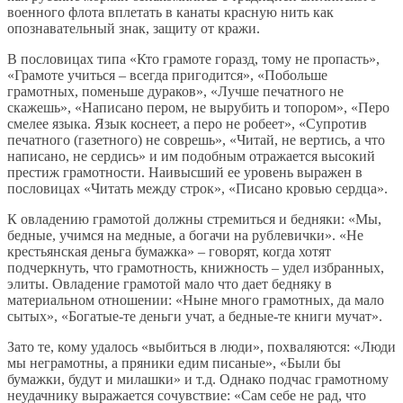
военного флота вплетать в канаты красную нить как
опознавательный знак, защиту от кражи.
В пословицах типа «Кто грамоте горазд, тому не пропасть»,
«Грамоте учиться – всегда пригодится», «Побольше
грамотных, поменьше дураков», «Лучше печатного не
скажешь», «Написано пером, не вырубить и топором», «Перо
смелее языка. Язык коснеет, а перо не робеет», «Супротив
печатного (газетного) не соврешь», «Читай, не вертись, а что
написано, не сердись» и им подобным отражается высокий
престиж грамотности. Наивысший ее уровень выражен в
пословицах «Читать между строк», «Писано кровью сердца».
К овладению грамотой должны стремиться и бедняки: «Мы,
бедные, учимся на медные, а богачи на рублевички». «Не
крестьянская деньга бумажка» – говорят, когда хотят
подчеркнуть, что грамотность, книжность – удел избранных,
элиты. Овладение грамотой мало что дает бедняку в
материальном отношении: «Ныне много грамотных, да мало
сытых», «Богатые-те деньги учат, а бедные-те книги мучат».
Зато те, кому удалось «выбиться в люди», похваляются: «Люди
мы неграмотны, а пряники едим писаные», «Были бы
бумажки, будут и милашки» и т.д. Однако подчас грамотному
неудачнику выражается сочувствие: «Сам себе не рад, что