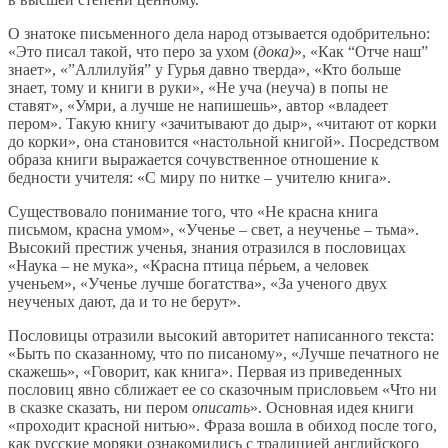
О знатоке письменного дела народ отзывается одобрительно:
«Это писал такой, что перо за ухом (
дока)
», «Как “Отче наш”
знает», «”Аллилуйя” у Гурья давно тверда», «Кто больше
знает, тому и книги в руки», «Не уча (неуча) в попы не
ставят», «Умри, а лучше не напишешь», автор «владеет
пером». Такую книгу «зачитывают до дыр», «читают от корки
до корки», она становится «настольной книгой». Посредством
образа книги выражается сочувственное отношение к
бедности учителя: «С миру по нитке – учителю книга».
Существовало понимание того, что «Не красна книга
письмом, красна умом», «Ученье – свет, а неученье – тьма».
Высокий престиж ученья, знания отразился в пословицах
«Наука – не мука», «Красна птица пéрьем, а человек
ученьем», «Ученье лучше богатства», «За ученого двух
неученых дают, да и то не берут».
Пословицы отразили высокий авторитет написанного текста:
«Быть по сказанному, что по писаному», «Лучше печатного не
скажешь», «Говорит, как книга». Первая из приведенных
пословиц явно сближает ее со сказочным присловьем «Что ни
в сказке сказать, ни пером
описать
». Основная идея книги
«проходит красной нитью». Фраза вошла в обиход после того,
как русские моряки ознакомились с традицией английского