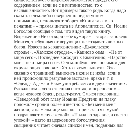
содержанием; если не с начитанностью, то с
наслышанностью. Вот примеры такого рода. Когда надо
сказать о чем-либо совершенно недоступном
пониманию, используют оборот «Книга за семью
печатями» – прямая цитата из Апокалипсиса. Св. Иоанн
Богослов сообщал о том, что видел такую книгу.
Выражение «Не сотвори себе кумира» – вторая заповедь
Моисея, требующая от верующих не создавать ложных
богов. Известны характеристики: «Дьявольское
отродье», «Хамское отродье», «Каиново семя», «Не от
мира сего». Последнее восходит к Евангелию; «Царство
мое – не от мира сего». О чем-нибудь невыносимом для
окружающих говорят: «Хоть святых выноси». Это
связано с традицией выносить иконы из избы, если в
ней происходило разгульное застолье, драка и т. п.
«Одежда Адама и Евы» употребляется в двух значениях:
буквальном – «естественная нагота», и переносном –
когда человек беден, раздет‑разут. Смысл пословицы
«Неведомый обет главу Иоанна Предтечи на плаху
положил» сродни более известной: «Без меня меня
женили, я на мельнице молол: – приезжаю я с мукой –
поздравляют меня с женой». «Начал во здравие, а свел за
упокой» – взято из церковного богослужения:
священник читает сначала списки имен, поданных для