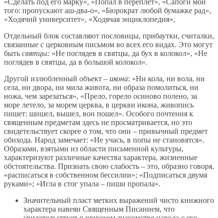
«Сделать под его марку», «Попал в переплет», «Сапоги мои
того: пропускают аш‑два‑о», «Бюрократ любой бумажке рад»,
«Ходячий университет», «Ходячая энциклопедия»,
Отдельный блок составляют пословицы, прибаутки, считалки,
связанные с церковным письмом во всех его видах. Это могут
быть
святцы:
«Не поглядев в святцы, да бух в колокол», «Не
поглядев в святцы, да в большой колокол».
Другой излюбленный объект –
икона
: «Ни кола, ни вола, ни
села, ни двора, ни мила живота, ни образа помолиться, ни
ножа, чем зарезаться», «Прело, горело осиново полено, за
море летело, за морем церква, в церкви икона, живопись
пишет: шишел, вышел, вон пошел». Особого почтения к
священным предметам здесь не просматривается, но это
свидетельствует скорее о том, что они – привычный предмет
обихода. Народ замечает: «Не учась, в попы не становятся».
Образами, взятыми из области письменной культуры,
характеризуют различные качества характера, жизненные
обстоятельства. Признать свою слабость – это, образно говоря,
«расписаться в собственном бессилии»; «Подписаться двумя
руками»; «Игла в стог упала – пиши пропала».
Значительный пласт метких выражений чисто книжного
характера навеян Священным Писанием, что
свидетельствует о широком знакомстве народа с его