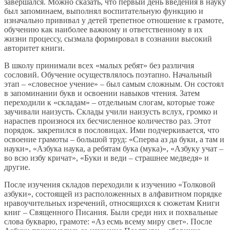
завершался. Можно сказать, что первый день введения в науку
был запоминаем, выполнял воспитательную функцию и
изначально прививал у детей трепетное отношение к грамоте,
обучению как наиболее важному и ответственному в их
жизни процессу, сызмала формировал в сознании высокий
авторитет книги.
В школу принимали всех «малых ребят» без различия
сословий. Обучение осуществлялось поэтапно. Начальный
этап – «словесное учение» – был самым сложным. Он состоял
в запоминании букв и освоении навыков чтения. Затем
переходили к «складам» – отдельным слогам, которые тоже
заучивали наизусть. Склады учили наизусть вслух, громко и
нараспев произнося их бесчисленное количество раз. Этот
порядок. закрепился в пословицах. Ими подчеркивается, что
освоение грамоты – большой труд: «Сперва аз да буки, а там и
науки», «Азбука наука, а ребятам бука (мука)», «Азбуку учат –
во всю избу кричат», «Буки и веди – страшнее медведя» и
другие.
После изучения складов переходили к изучению «Толковой
азбуки», состоящей из расположенных в алфавитном порядке
нравоучительных изречений, относящихся к сюжетам Книги
книг – Священного Писания. Были среди них и похвальные
слова букварю, грамоте: «Аз есмь всему миру свет». После