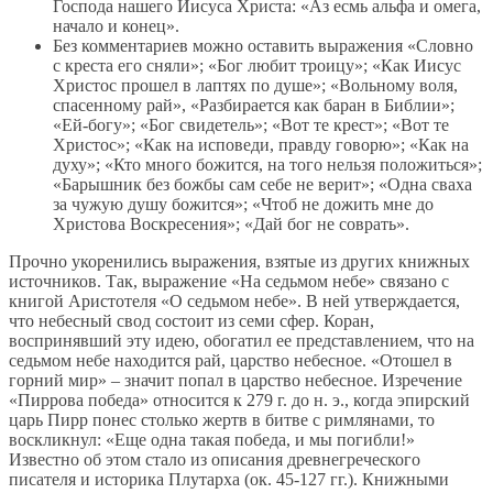
Господа нашего Иисуса Христа: «Аз есмь альфа и омега,
начало и конец».
Без комментариев можно оставить выражения «Словно
с креста его сняли»; «Бог любит троицу»; «Как Иисус
Христос прошел в лаптях по душе»; «Вольному воля,
спасенному рай», «Разбирается как баран в Библии»;
«Ей-богу»; «Бог свидетель»; «Вот те крест»; «Вот те
Христос»; «Как на исповеди, правду говорю»; «Как на
духу»; «Кто много божится, на того нельзя положиться»;
«Барышник без божбы сам себе не верит»; «Одна сваха
за чужую душу божится»; «Чтоб не дожить мне до
Христова Воскресения»; «Дай бог не соврать».
Прочно укоренились выражения, взятые из других книжных
источников. Так, выражение «На седьмом небе» связано с
книгой Аристотеля «О седьмом небе». В ней утверждается,
что небесный свод состоит из семи сфер. Коран,
воспринявший эту идею, обогатил ее представлением, что на
седьмом небе находится рай, царство небесное. «Отошел в
горний мир» – значит попал в царство небесное. Изречение
«Пиррова победа» относится к 279 г. до н. э., когда эпирский
царь Пирр понес столько жертв в битве с римлянами, то
воскликнул: «Еще одна такая победа, и мы погибли!»
Известно об этом стало из описания древнегреческого
писателя и историка Плутарха (ок. 45‑127 гг.). Книжными