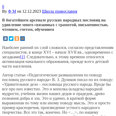
0
By
Ф М
on
12.12.2023
Школа православия
В богатейшем арсенале русских народных пословиц на
удивление много связанных с грамотой, письменностью,
чтением, счетом, обучением
Наиболее ранний их слой сложился, согласно представлениям
специалистов, в конце XVI – начале XVII вв., одновременно с
загадками
[1]
. Следовательно, к этому времени относится
активизация начального образования, прежде всего детской
части населения.
Автор статьи «Педагогические размышления по поводу
пословиц русского народа» В. З. Дуликов писал по их поводу:
«Удивительное дело – пословицы русского народа. Вроде бы
все про них известно. Это и копилка (кладезь) народной
мудрости, учебник жизни наших дедов и прадедов, древо
познания добра и зла. Это и удачно, в краткой форме
выраженная по тому или иному поводу мысль. Это и просто
пример красноречия, произведение устного народного
творчества. Все это так, конечно. Но <…>, по нашему