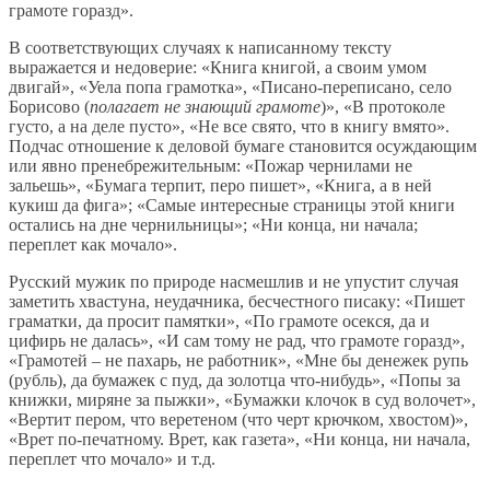
грамоте горазд».
В соответствующих случаях к написанному тексту
выражается и недоверие: «Книга книгой, а своим умом
двигай», «Уела попа грамотка», «Писано-переписано, село
Борисово (
полагает не знающий грамоте
)», «В протоколе
густо, а на деле пусто», «Не все свято, что в книгу вмято».
Подчас отношение к деловой бумаге становится осуждающим
или явно пренебрежительным: «Пожар чернилами не
зальешь», «Бумага терпит, перо пишет», «Книга, а в ней
кукиш да фига»; «Самые интересные страницы этой книги
остались на дне чернильницы»; «Ни конца, ни начала;
переплет как мочало».
Русский мужик по природе насмешлив и не упустит случая
заметить хвастуна, неудачника, бесчестного писаку: «Пишет
граматки, да просит памятки», «По грамоте осекся, да и
цифирь не далась», «И сам тому не рад, что грамоте горазд»,
«Грамотей – не пахарь, не работник», «Мне бы денежек рупь
(рубль), да бумажек с пуд, да золотца что-нибудь», «Попы за
книжки, миряне за пыжки», «Бумажки клочок в суд волочет»,
«Вертит пером, что веретеном (что черт крючком, хвостом)»,
«Врет по-печатному. Врет, как газета», «Ни конца, ни начала,
переплет что мочало» и т.д.