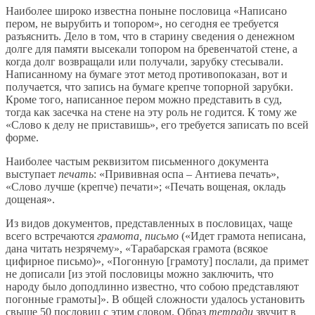
Наиболее широко известна поныне пословица «Написано
пером, не вырубить и топором», но сегодня ее требуется
разъяснить. Дело в том, что в старину сведения о денежном
долге для памяти высекали топором на бревенчатой стене, а
когда долг возвращали или получали, зарубку стесывали.
Написанному на бумаге этот метод противопоказан, вот и
получается, что запись на бумаге крепче топорной зарубки.
Кроме того, написанное пером можно представить в суд,
тогда как засечка на стене на эту роль не годится. К тому же
«Слово к делу не приставишь», его требуется записать по всей
форме.
Наиболее частым реквизитом письменного документа
выступает
печать
: «Прививная оспа – Антиева печать»,
«Слово лучше (крепче) печати»; «Печать вощеная, окладь
дощеная».
Из видов документов, представленных в пословицах, чаще
всего встречаются
грамота, письмо
(«Идет грамота неписана,
дана читать незрячему», «Тарабарская грамота (всякое
цифирное письмо)», «Погонную [грамоту] послали, да примет
не дописали [из этой пословицы можно заключить, что
народу было доподлинно известно, что собою представляют
погонные грамоты]». В общей сложности удалось установить
свыше 50 пословиц с этим словом. Образ
тетради
звучит в