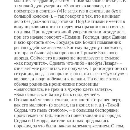
молитвы за здравие, а затем – поминальные списки, т. е.
за упокой душ умерших. «Звонить в колокол, не
посмотрев в святцы» («Не заглянув в святцы, да бух в
большой колокол»), – так говорят о тех, кто начинает
дело без должной подготовки. Под Святцами имеется в
виду церковная книга с перечнем праздников и святых
по дням. При недостаточной уверенности в исходе дела
при его начале говорят: «Помяни, Господи, царя Давида
и всю кротость его». Государь как Божий помазанник
решал судебные дела «как Бог ему на душу положит», –
это право было зафиксировано в Приказе Большого
дворца. Сейчас это выражение используют в смысле
«как получится». Сделать что-либо «наобум Лазаря» –
означает «не рассчитав, не подумав». Происходит оно от
ситуации, когда звонарь ни с того, ни с сего «бумкнул» в
колокол, а люди побежали к церкви. На основе этого
обычая родились иронические пословицы:
«Благословясь, не грех и в чужую клеть залезть»,
«Благословясь, и батьку бить сподручней».
Отчаянный человек считал, что «не так страшен черт,
как его малюют» (в храмах, на иконах и т. д.) «Такой
Содом, что пыль столбом», – о большом беспорядке;
проистекает от библейского повествования о городах
Содом и Гоморра, жители которых предавались
порокам, за что были наказаны землетрясением. О том,