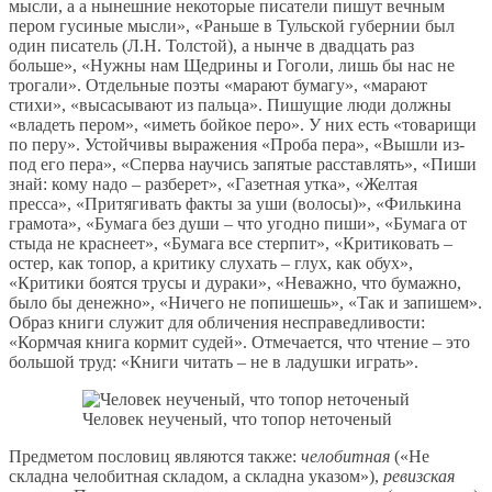
мысли, а а нынешние некоторые писатели пишут вечным
пером гусиные мысли», «Раньше в Тульской губернии был
один писатель (Л.Н. Толстой), а нынче в двадцать раз
больше», «Нужны нам Щедрины и Гоголи, лишь бы нас не
трогали». Отдельные поэты «марают бумагу», «марают
стихи», «высасывают из пальца». Пишущие люди должны
«владеть пером», «иметь бойкое перо». У них есть «товарищи
по перу». Устойчивы выражения «Проба пера», «Вышли из-
под его пера», «Сперва научись запятые расставлять», «Пиши
знай: кому надо – разберет», «Газетная утка», «Желтая
пресса», «Притягивать факты за уши (волосы)», «Филькина
грамота», «Бумага без души – что угодно пиши», «Бумага от
стыда не краснеет», «Бумага все стерпит», «Критиковать –
остер, как топор, а критику слухать – глух, как обух»,
«Критики боятся трусы и дураки», «Неважно, что бумажно,
было бы денежно», «Ничего не попишешь», «Так и запишем».
Образ книги служит для обличения несправедливости:
«Кормчая книга кормит судей». Отмечается, что чтение – это
большой труд: «Книги читать – не в ладушки играть».
Человек неученый, что топор неточеный
Предметом пословиц являются также:
челобитная
(«Не
складна челобитная складом, а складна указом»),
ревизская