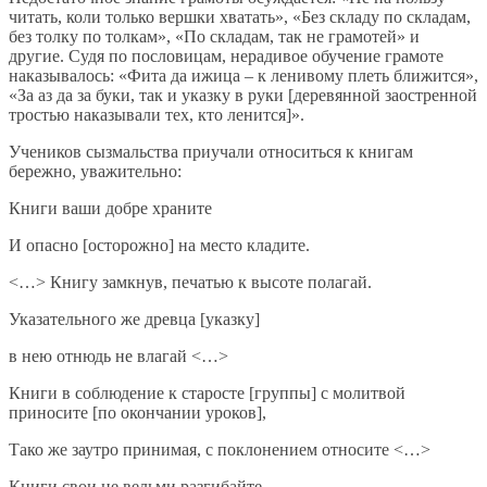
читать, коли только вершки хватать», «Без складу по складам,
без толку по толкам», «По складам, так не грамотей» и
другие. Судя по пословицам, нерадивое обучение грамоте
наказывалось: «Фита да ижица – к ленивому плеть ближится»,
«За аз да за буки, так и указку в руки [деревянной заостренной
тростью наказывали тех, кто ленится]».
Учеников сызмальства приучали относиться к книгам
бережно, уважительно:
Книги ваши добре храните
И опасно [осторожно] на место кладите.
<…> Книгу замкнув, печатью к высоте полагай.
Указательного же древца [указку]
в нею отнюдь не влагай <…>
Книги в соблюдение к старосте [группы] с молитвой
приносите [по окончании уроков],
Тако же заутро принимая, с поклонением относите <…>
Книги свои не вельми разгибайте