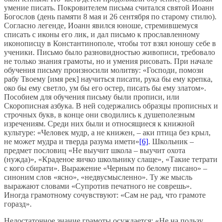
умение писать. Покровителем письма считался святой Иоанн
Богослов (день памяти 8 мая и 26 сентября по старому стилю).
Согласно легенде, Иоанн явился юноше, стремившемуся
списать с иконы его лик, и дал письмо к прославленному
иконописцу в Константинополе, чтобы тот взял юношу себе в
ученики. Письмо было разновидностью живописи, требовало
не только знания грамоты, но и умения рисовать. При начале
обучения письму произносили молитву: «Господи, помози
рабу Твоему [имя рек] научиться писати, рука бы ему крепка,
око бы ему светло, ум бы его остер, писать бы ему златом».
Пособием для обучения письму были прописи, или
Скорописная азбука. В ней содержались образцы прописных и
строчных букв, в конце они сводились к душеполезным
изречениям. Среди них были и относящиеся к книжной
культуре: «Человек мудр, а не книжен, – аки птица без крыл,
не может мудра и тверда разума имети»
[6]
. Школьник –
предмет пословиц «Не выучит школа – выучит охота
(нужда)», «Краденое яичко школьнику слаще», «Такие тетрати
с кого сбирати». Выражение «Черным по белому писано» –
синоним слов «ясно», «недвусмысленно». Ту же мысль
выражают словами «Супротив печатного не соврешь».
Иногда грамотному сочувствуют: «Сам не рад, что грамоте
горазд».
Недостаточное знание грамоты осуждается: «Не на пользу