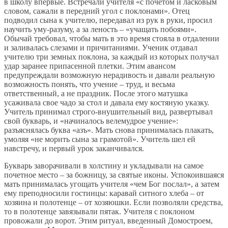
в школу впервые. Встречали учителя «с почетом и ласковым
словом, сажали в передний угол с поклонами». Отец
подводил сына к учителю, передавал из рук в руки, просил
научить уму-разуму, а за леность – «учащать побоями».
Обычай требовал, чтобы мать в это время стояла в отдалении
и заливалась слезами и причитаниями. Ученик отдавал
учителю три земных поклона, за каждый из которых получал
удар заранее припасенной плетки. Этим авансом
предупреждали возможную нерадивость и давали реальную
возможность понять, что учение – труд, и весьма
ответственный, а не праздник. После этого матушка
усаживала свое чадо за стол и давала ему костяную указку.
Учитель принимал строго-внушительный вид, развертывал
свой букварь, и «начиналось велемудрое учение»:
разъяснялась буква «азъ». Мать снова принималась плакать,
умоляя «не морить сына за грамотой». Учитель шел ей
навстречу, и первый урок заканчивался.
Букварь заворачивали в холстину и укладывали на самое
почетное место – за божницу, за святые иконы. Успокоившаяся
мать принималась угощать учителя «чем Бог послал», а затем
ему преподносили гостинцы: каравай ситного хлеба – от
хозяина и полотенце – от хозяюшки. Если позволяли средства,
то в полотенце завязывали пятак. Учителя с поклоном
провожали до ворот. Этим ритуал, введенный Домостроем,