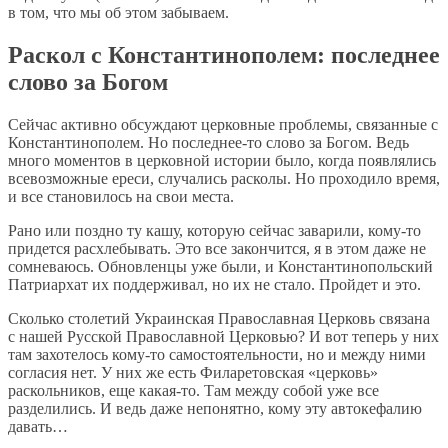
в том, что мы об этом забываем.
Раскол с Константинополем: последнее
слово за Богом
Сейчас активно обсуждают церковные проблемы, связанные с
Константинополем. Но последнее-то слово за Богом. Ведь
много моментов в церковной истории было, когда появлялись
всевозможные ереси, случались расколы. Но проходило время,
и все становилось на свои места.
Рано или поздно ту кашу, которую сейчас заварили, кому-то
придется расхлебывать. Это все закончится, я в этом даже не
сомневаюсь. Обновленцы уже были, и Константинопольский
Патриархат их поддерживал, но их не стало. Пройдет и это.
Сколько столетий Украинская Православная Церковь связана
с нашей Русской Православной Церковью? И вот теперь у них
там захотелось кому-то самостоятельности, но и между ними
согласия нет. У них же есть Филаретовская «церковь»
раскольников, еще какая-то. Там между собой уже все
разделились. И ведь даже непонятно, кому эту автокефалию
давать…