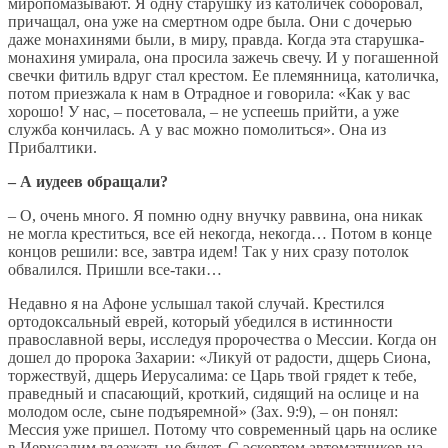
миропомазывают. Я одну старушку из католичек соборовал,
причащал, она уже на смертном одре была. Они с дочерью
даже монахинями были, в миру, правда. Когда эта старушка-
монахиня умирала, она просила зажечь свечу. И у погашенной
свечки фитиль вдруг стал крестом. Ее племянница, католичка,
потом приезжала к нам в Отрадное и говорила: «Как у вас
хорошо! У нас, – посетовала, – не успеешь прийти, а уже
служба кончилась. А у вас можно помолиться». Она из
Прибалтики.
– А иудеев обращали?
– О, очень много. Я помню одну внучку раввина, она никак
не могла креститься, все ей некогда, некогда… Потом в конце
концов решили: все, завтра идем! Так у них сразу потолок
обвалился. Пришли все-таки…
Недавно я на Афоне услышал такой случай. Крестился
ортодоксальный еврей, который убедился в истинности
православной веры, исследуя пророчества о Мессии. Когда он
дошел до пророка Захарии: «Ликуй от радости, дщерь Сиона,
торжествуй, дщерь Иерусалима: се Царь твой грядет к тебе,
праведный и спасающий, кроткий, сидящий на ослице и на
молодом осле, сыне подъяремной» (Зах. 9:9), – он понял:
Мессия уже пришел. Потому что современный царь на ослике
в Иерусалим въезжать не будет. С эскортом автоматчиков на