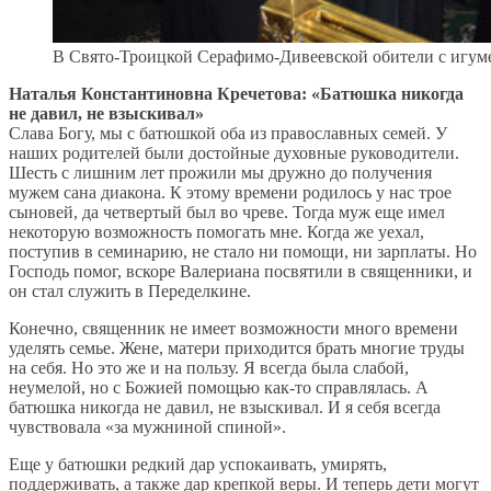
В Свято-Троицкой Серафимо-Дивеевской обители с игу
Наталья Константиновна Кречетова: «Батюшка никогда
не давил, не взыскивал»
Слава Богу, мы с батюшкой оба из православных семей. У
наших родителей были достойные духовные руководители.
Шесть с лишним лет прожили мы дружно до получения
мужем сана диакона. К этому времени родилось у нас трое
сыновей, да четвертый был во чреве. Тогда муж еще имел
некоторую возможность помогать мне. Когда же уехал,
поступив в семинарию, не стало ни помощи, ни зарплаты. Но
Господь помог, вскоре Валериана посвятили в священники, и
он стал служить в Переделкине.
Конечно, священник не имеет возможности много времени
уделять семье. Жене, матери приходится брать многие труды
на себя. Но это же и на пользу. Я всегда была слабой,
неумелой, но с Божией помощью как-то справлялась. А
батюшка никогда не давил, не взыскивал. И я себя всегда
чувствовала «за мужниной спиной».
Еще у батюшки редкий дар успокаивать, умирять,
поддерживать, а также дар крепкой веры. И теперь дети могут