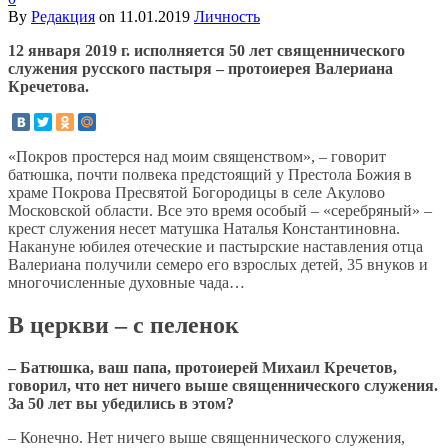
By
Редакция
on
11.01.2019
Личность
12 января 2019 г. исполняется 50 лет священнического
служения русского пастыря – протоиерея Валериана
Кречетова.
«Покров простерся над моим священством», – говорит
батюшка, почти полвека предстоящий у Престола Божия в
храме Покрова Пресвятой Богородицы в селе Акулово
Московской области. Все это время особый – «серебряный» –
крест служения несет матушка Наталья Константиновна.
Накануне юбилея отеческие и пастырские наставления отца
Валериана получили семеро его взрослых детей, 35 внуков и
многочисленные духовные чада…
В церкви – с пеленок
– Батюшка, ваш папа, протоиерей Михаил Кречетов,
говорил, что нет ничего выше священнического служения.
За 50 лет вы убедились в этом?
– Конечно. Нет ничего выше священнического служения,