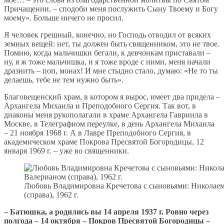
Причащении, – сподоби меня послужить Сыну Твоему и Богу
моему». Больше ничего не просил.
Я человек грешный, конечно, но Господь отводил от всяких
земных вещей: нет, ты должен быть священником, это не твое.
Помню, когда мальчишки бегали, к девчонкам приставали –
ну, я ж тоже мальчишка, и я тоже вроде с ними, меня начали
дразнить – поп, монах! И мне стыдно стало, думаю: «Не то ты
делаешь, тебе не тем нужно быть».
Благовещенский храм, в котором я вырос, имеет два придела –
Архангела Михаила и Преподобного Сергия. Так вот, в
диаконы меня рукополагали в храме Архангела Гавриила в
Москве, в Телеграфном переулке, в день Архангела Михаила
– 21 ноября 1968 г. А в Лавре Преподобного Сергия, в
академическом храме Покрова Пресвятой Богородицы, 12
января 1969 г. – уже во священники.
Любовь Владимировна Кречетова с сыновьями: Николаем (
(справа), 1962 г.
– Батюшка, а родились вы 14 апреля 1937 г. Ровно через
полгода – 14 октября – Покров Пресвятой Богородицы –