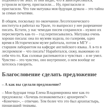
подобного не знал. И они видят, что я заинтересовался,
устроили встречу, пригласили… Ну, пригласили и
пригласили. Что там матушка моя будущая думала – это тайна
за семью печатями.
В общем, поскольку по окончании Лесотехнического
института я работал на Урале, то выпросил у нее разрешение
писать. Кстати, у нас чемодан писем сохранился – нужно их
пересмотреть как-то – год переписывались. Матушка очень
хорошо писала: она по музеям ходила, по галереям, одно
время в Историческом музее работала, потом в МГУ –
старшим лаборантом на кафедре английского языка. А я-то в
леспромхозе – что писать? Наработался, сижу, выжимаю из
себя что-то. Как соловьи распеваются о чувствах – я не умел.
Чувство – это чувство, оно внутреннее, о нем вообще не
хотелось говорить.
Благословение сделать предложение
– А как вы сделали предложение?
– Моя будущая теща Елена Владимировна мне как-то
предложила: «Хочешь познакомиться с архиереем?»
«Конечно», – отвечаю. Тем более что это был архипастырь,
прошедший тюрьмы.