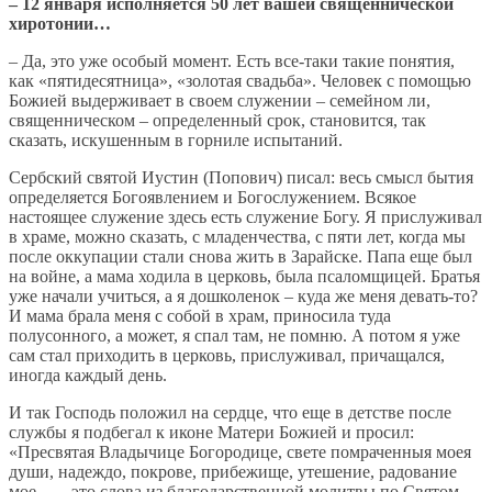
– 12 января исполняется 50 лет вашей священнической
хиротонии…
– Да, это уже особый момент. Есть все-таки такие понятия,
как «пятидесятница», «золотая свадьба». Человек с помощью
Божией выдерживает в своем служении – семейном ли,
священническом – определенный срок, становится, так
сказать, искушенным в горниле испытаний.
Сербский святой Иустин (Попович) писал: весь смысл бытия
определяется Богоявлением и Богослужением. Всякое
настоящее служение здесь есть служение Богу. Я прислуживал
в храме, можно сказать, с младенчества, с пяти лет, когда мы
после оккупации стали снова жить в Зарайске. Папа еще был
на войне, а мама ходила в церковь, была псаломщицей. Братья
уже начали учиться, а я дошколенок – куда же меня девать-то?
И мама брала меня с собой в храм, приносила туда
полусонного, а может, я спал там, не помню. А потом я уже
сам стал приходить в церковь, прислуживал, причащался,
иногда каждый день.
И так Господь положил на сердце, что еще в детстве после
службы я подбегал к иконе Матери Божией и просил:
«Пресвятая Владычице Богородице, свете помраченныя моея
души, надеждо, покрове, прибежище, утешение, радование
мое… – это слова из благодарственной молитвы по Святом