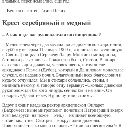
владыки, переписывались еще год.
…Венчал нас отец Тихон Пелих.
Крест серебряный и медный
– А как и где вас рукополагали во священника?
– Меньше чем через два месяца после диаконской хиротонии,
в субботу вечером 11 января 1969 г., я приехал на всенощную
в Свято-Троицкую Сергиеву Лавру. Многие семинаристы,
батюшки разъехались – Рождество было, Святки. В алтаре
оказались одни диаконы, человек шесть, в том числе
архидиакон Герман (Дубов), который в Даниловом монастыре
служил, он недавно почил. Благочинный всех благословил и
куда-то отлучился. Мы в стихари облачились, стоим, а
начинать некому. Я говорю отцу Герману: «Сколько диаконов,
рукоположили бы кого-нибудь, сейчас бы и начали». Он
говорит: «Давай тебя». Ну, пошутили, стоим…
Вдруг входит владыка ректор архиепископ Филарет
(Вахромеев; ныне митрополит, почетный Патриарший экзарх
всея Беларуси, на покое. – Ред.). – начинает всенощную,
читает молитвы. Смотрит – вокруг одни диаконы.
Поворачивается ко мне и говорит: «Готов во пресвитеры?» Я