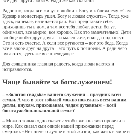
все друг друга любят». Надо же как сказано!
Радостно, когда все живут в любви к Богу и к ближнему. «Сам
Кудеяр в монастырь ушел, Богу и людям служить». Тогда уже
здесь, на земле, начинается рай. Вот представьте себе:
приходишь ты в дом, а там все тебя любят, детки бегут,
обнимают, все мирно, все хорошо. Как это замечательно! Дети
вообще любят друг друга – и маленькие, и когда подрастут.
Это и есть счастье. А если все ругаются – вот это беда. Когда
все в злобе друг на друга – это путь к погибели. А ради чего
ругаются, здесь же все преходящее…
Для священника главная радость, когда люди каются и
исправляются.
Чаще бывайте за богослужением!
– «Золотая свадьба» вашего служения – праздник всей
семьи. А что в этот юбилей можно пожелать всем вашим
детям, внукам, прихожанам, чадам духовным – всей
богослужебно-покаяльной семье?
– Можно только одно сказать: чтобы жизнь свою провели в
мире. Как сказал сын одной нашей прихожанки перед
смертью: «Нет ничего лучше в этой жизни, как жить в мире и