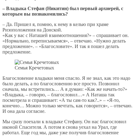
– Владыка Стефан (Никитин) был первый архиерей, с
которым вы познакомились?
– Да. Пришел я, помню, к нему в келью при храме
Ризоположения на Донской.
«Как у вас с Наташей взаимоотношения?» – спрашивает он.
«Нормально, переписываемся», – отвечаю. «Нужно делать
предложение». – «Благословите». И так я пошел делать
предложение.
Семья Кречетовых
Благословение владыки меня спасло. Я не знал, как это надо
было делать, а по благословению все просто. Позвонил
сначала, мы встретились… А я думаю: «Как же начать-то?»
«Владыка, – говорю, – благословил…» А Наташа так
посмотрела и спрашивает: «А ты сам-то как?..» – «Я-то,
конечно… Можно только мечтать, как говорится», – отвечаю.
И она дала согласие.
Мы сразу поехали к владыке Стефану. Он нас благословил
иконой Спасителя. А потом я снова уехал на Урал, где
работал. Еще год мы, даже уже получив благословение