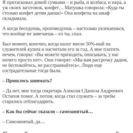
Я притаскивал домой сумками – и рыба, и колбаса, и икра, а
уж своих заготовок, конфет… Матушка говорила: «Куда ты
столько конфет детям даешь!» Она конфеты на шкаф
складывала.
А когда беседуешь, проповедуешь – настолько увлекаешься,
что вообще не замечаешь – ел ты, спал.
Был момент, конечно, когда налог ввели 50%-ный на
служителей культа и насчитали его за год. А мне платить
нечем, говорю: «Вы можете приходить, описывать, у нас
ничего просто нет». Они говорят: «Мы вам рассрочку дадим,
не беспокойтесь, не расстраивайтесь». Люди еще
сострадательные тогда были.
– Пришлось занимать?
– Да нет, мне тогда секретарь Алексия I Данила Андреевич
Остапов помог. А потом, когда стал служить – за требы
старались отблагодарить.
– Как бы сейчас сказали – самозанятый…
– Самозанятый, да…