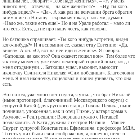
лишним лет, говорит: «Тебе надо жениться». – «А у меня
никого нет, – отвечаю, – на ком жениться?» – «Ну, ты кого-
нибудь видел?» – «Да». А как раз на венчании брата обратил
внимание на Наташу – скромная такая, с косами, думаю:
«Надо же, такие есть еще!» Но я на Урале работал – мало ли
что есть. Есть, да не про нашу честь, как говорят.
Но батюшка спрашивает: «Ты кого-нибудь встретил, видел
кого-нибудь?» И я вспомнил ее, сказал отцу Евгению: «Да,
видел». А он: «О, вот на ней иди и женись». Я говорю:
«Батюшка, да как это? Она скажет: пошел вон». Тем более что
я к тому моменту уже имел некоторый горький опыт, когда
меня отодвинули… Батюшка ушел, выходит, выносит
иконочку Святителя Николая: «Сим победиши». Благословил
меня. Я взял иконочку, поцеловал и пошел узнавать, кто она
есть.
Это потом, уже много лет спустя, я узнал, что брат Николай
(ныне протоиерей, благочинный Москворецкого округа) с
супругой Катей (дочь русского старца Тихона Пелиха, ныне
почившая, упокоенная, как и отец Тихон, у алтаря храма в
Акулове. – Ред.) решили: Валериана нужно с Наташей
познакомить. А Катя дружила с сестрой Наташи – Машей
Скурат, супругой Константина Ефимовича, профессора МДА.
То есть у них были свои соображения, я, конечно, ничего