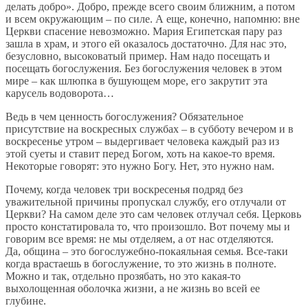
делать добро». Добро, прежде всего своим ближним, а потом
и всем окружающим – по силе. А еще, конечно, напомню: вне
Церкви спасение невозможно. Мария Египетская пару раз
зашла в храм, и этого ей оказалось достаточно. Для нас это,
безусловно, высоковатый пример. Нам надо посещать и
посещать богослужения. Без богослужения человек в этом
мире – как шлюпка в бушующем море, его закрутит эта
карусель водоворота…
Ведь в чем ценность богослужения? Обязательное
присутствие на воскресных службах – в субботу вечером и в
воскресенье утром – выдергивает человека каждый раз из
этой суеты и ставит перед Богом, хоть на какое-то время.
Некоторые говорят: это нужно Богу. Нет, это нужно нам.
Почему, когда человек три воскресенья подряд без
уважительной причины пропускал службу, его отлучали от
Церкви? На самом деле это сам человек отлучал себя. Церковь
просто констатировала то, что произошло. Вот почему мы и
говорим все время: не мы отделяем, а от нас отделяются.
Да, община – это богослужебно-покаяльная семья. Все-таки
когда врастаешь в богослужение, то это жизнь в полноте.
Можно и так, отдельно прозябать, но это какая-то
выхолощенная оболочка жизни, а не жизнь во всей ее
глубине.