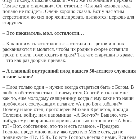
отцу Тихону, в школе сказали: «Что же ты ходишь в церковь?
Там же одни старушки». Он ответил: «Старый человек куда
попало не пойдет». Очень хорошо сказал. Вот у нас этим
стереотипом до сих пор жонглировать пытаются: церковь для
старушек.
– Это показатель, мол, отсталости…
– Как понимать «отсталость» – отстали от грехов и в них
раскаиваются и молятся, чтобы их родные скорее оставили
грехи и стали тоже ходить в храм? Так что старушки в храме,
– это как раз добрый признак.
– А главный внутренний плод вашего 50-летнего служения
в сане каков?
– Плод только один – нужно всегда стараться быть с Богом. В
любых обстоятельствах. Почему отец Сергий и сказал мне
как-то, еще молодому священнику, когда я ему какие-то наши
проблемы с сослужащим излагал: «А про Бога забыли?»
Почему и мой отец, протоиерей Михаил Кречетов, пройдя
Соловки, войну, нам напоминал: «А Бог-то?» Бывало, что-
нибудь ему говоришь-говоришь, а он так остановит: «А Бог-
то?» Вот, собственно, это-то и есть главное. «Предзрех
Господа предо мною выну, яко одесную Мене есть, да не
подвижуся» (Пс. 15:8). То есть Господь всегда с нами. Вся беда