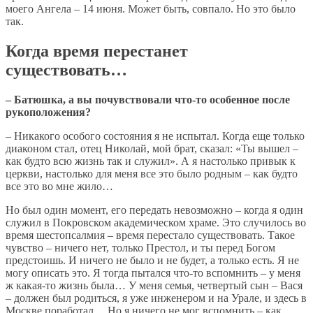
моего Ангела – 14 июня. Может быть, совпало. Но это было
так.
Когда время перестанет
существовать…
– Батюшка, а вы почувствовали что-то особенное после
рукоположения?
– Никакого особого состояния я не испытал. Когда еще только
диаконом стал, отец Николай, мой брат, сказал: «Ты вышел –
как будто всю жизнь так и служил». А я настолько привык к
церкви, настолько для меня все это было родным – как будто
все это во мне жило…
Но был один момент, его передать невозможно – когда я один
служил в Покровском академическом храме. Это случилось во
время шестопсалмия – время перестало существовать. Такое
чувство – ничего нет, только Престол, и ты перед Богом
предстоишь. И ничего не было и не будет, а только есть. Я не
могу описать это. Я тогда пытался что-то вспомнить – у меня
ж какая-то жизнь была… У меня семья, четвертый сын – Вася
– должен был родиться, я уже инженером и на Урале, и здесь в
Москве поработал… Но я ничего не мог вспомнить – как