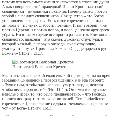
потому что весь смысл жизни заключается в спасении души.
А как говорил святой праведный Иоанн Кронштадтский,
священники – виновники покаяния. Почему дьявол лютой
злобой ненавидит священников. Священство – это Богом
установленная иерархия. Есть такое изречение: переход на
личности – признак слабости позиций. И вот говорят: я не
против Церкви, я против попов, и вообще нужно архиереев
убрать. Но в таком случае все просто развалится. Епископат,
священство, диаконы – это скелет, духовная структура, в
которой каждый, в первую очередь начальствующие,
участвуют в путях Промысла Божия. «Сердце царево в руце
Божией» (Притч. 21:1).
Протоиерей Валериан Кречетов
Мы знаем классический евангельский пример, когда во время
заседания Синедриона первосвященник Каиафа говорит:
«Лучше нам, чтобы один человек умер за людей, нежели
чтобы весь народ погиб» (Ин. 11:49). Он имел в виду свое, а
невольно изрек то, что было предначертано, – что Господь
пришел пострадать за множество людей. Есть библейское
изречение: «Произволение сердца от человека, а изречение
уст – от Бога» (Притч. 16:1).