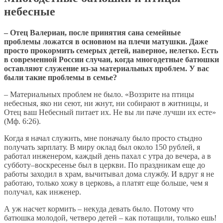
небесные
– Отец Валериан, после принятия сана семейные
проблемы ложатся в основном на плечи матушки. Даже
просто прокормить семерых детей, наверное, нелегко. Есть
в современной России случаи, когда многодетные батюшки
оставляют служение из-за материальных проблем. У вас
были такие проблемы в семье?
– Материальных проблем не было. «Воззрите на птицы
небесныя, яко ни сеют, ни жнут, ни собирают в житницы, и
Отец ваш Небесный питает их. Не вы ли паче лучши их есте»
(Мф. 6:26).
Когда я начал служить, мне поначалу было просто стыдно
получать зарплату. В миру оклад был около 150 рублей, я
работал инженером, каждый день пахал с утра до вечера, а в
субботу–воскресенье был в церкви. По праздникам еще до
работы заходил в храм, вычитывал дома службу. И вдруг я не
работаю, только хожу в церковь, а платят еще больше, чем я
получал, как инженер.
А уж насчет кормить – некуда девать было. Потому что
батюшка молодой, четверо детей – как потащили, только ешь!