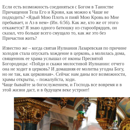
Если есть возможность соединяться с Богом в Таинстве
Причащения Тела Его и Крови, как можно к Чаше не
подходить? «Ядый Мою Плоть и пияй Мою Кровь во Мне
пребывает, и Аз в нем» (Ин. 6:56). Как же, кто же от этого
откажется? Я знаю одного батюшку из старообрядцев, он
сказал, что больше всего смущало то, как же это без
Причастия жить?
Известно же – когда святая Иулиания Лазаревская по причине
холодов стала опускать хождение в церковь, а молилась дома,
священник ее храма услышал от иконы Пресвятой
Богородицы: «Пойди и скажи милостивой Иулиании: отчего
она не ходит в церковь? И домашняя ее молитва угодна Богу,
но не так, как церковная». Сейчас нам даны все возможности,
храмы открыты, – пожалуйста, ходи.
Чаще бывайте за богослужением, и Господь все вовремя и в
этой жизни даст, и в будущем веке устроит!