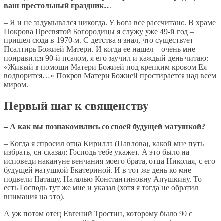
ваш престольный праздник…
– Я и не задумывался никогда. У Бога все рассчитано. В храме
Покрова Пресвятой Богородицы я служу уже 49-й год –
пришел сюда в 1970-м. С детства я знал, что существует
Псалтирь Божией Матери. И когда ее нашел – очень мне
понравился 90-й псалом, я его заучил и каждый день читаю:
«Живый в помощи Матери Божией под крепким кровом Ея
водворится…» Покров Матери Божией простирается над всем
миром.
Первый шаг к священству
– А как вы познакомились со своей будущей матушкой?
– Когда я спросил отца Кирилла (Павлова), какой мне путь
избрать, он сказал: Господь тебе укажет. А это было на
исповеди накануне венчания моего брата, отца Николая, с его
будущей матушкой Екатериной. И в тот же день ко мне
подвели Наташу, Наталью Константиновну Апушкину. То
есть Господь тут же мне и указал (хотя я тогда не обратил
внимания на это).
А уж потом отец Евгений Тростин, которому было 90 с