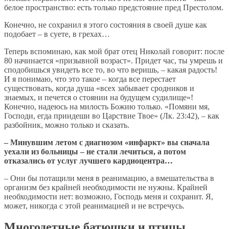
белое пространство: есть только предстояние пред Престолом.
Конечно, не сохранил я этого состояния в своей душе как
подобает – в суете, в грехах…
Теперь вспоминаю, как мой брат отец Николай говорит: после
80 начинается «призывной возраст». Придет час, ты умрешь и
сподобишься увидеть все то, во что веришь, – какая радость!
И я понимаю, что это такое – когда все перестает
существовать, когда душа «всех забывает сродников и
знаемых, и печется о стоянии на будущем судилище»!
Конечно, надеюсь на милость Божию только. «Помяни мя,
Господи, егда приидеши во Царствие Твое» (Лк. 23:42), – как
разбойник, можно только и сказать.
– Минувшим летом с диагнозом «инфаркт» вы сначала
уехали из больницы – не стали лечиться, а потом
отказались от услуг лучшего кардиоцентра…
– Они бы потащили меня в реанимацию, а вмешательства в
организм без крайней необходимости не нужны. Крайней
необходимости нет: возможно, Господь меня и сохранит. Я,
может, никогда с этой реанимацией и не встречусь.
Многодетные батюшки и птицы