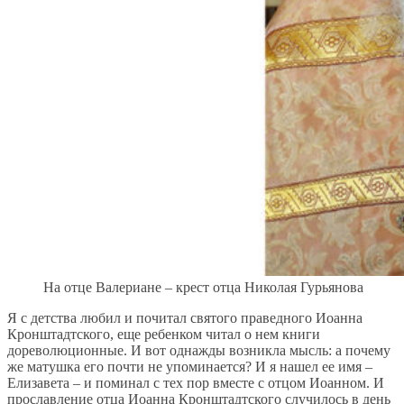
На отце Валериане – крест отца Николая Гурьянова
Я с детства любил и почитал святого праведного Иоанна
Кронштадтского, еще ребенком читал о нем книги
дореволюционные. И вот однажды возникла мысль: а почему
же матушка его почти не упоминается? И я нашел ее имя –
Елизавета – и поминал с тех пор вместе с отцом Иоанном. И
прославление отца Иоанна Кронштадтского случилось в день