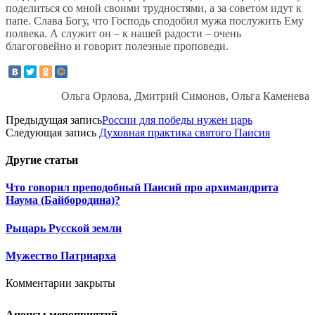
поделиться со мной своими трудностями, а за советом идут к
папе. Слава Богу, что Господь сподобил мужа послужить Ему
полвека. А служит он – к нашей радости – очень
благоговейно и говорит полезные проповеди.
Ольга Орлова, Дмитрий Симонов, Ольга Каменева
Предыдущая запись
России для победы нужен царь
Следующая запись
Духовная практика святого Паисия
Другие
статьи
Что говорил преподобный Паисий про архимандрита
Наума (Байбородина)?
Рыцарь Русской земли
Мужество Патриарха
Комментарии закрыты
Анонсы мероприятий