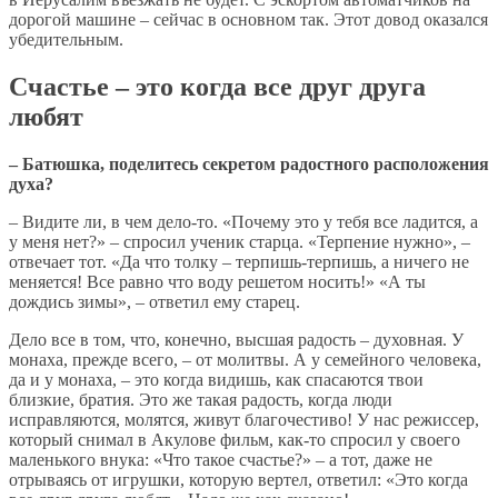
дорогой машине – сейчас в основном так. Этот довод оказался
убедительным.
Счастье – это когда все друг друга
любят
– Батюшка, поделитесь секретом радостного расположения
духа?
– Видите ли, в чем дело-то. «Почему это у тебя все ладится, а
у меня нет?» – спросил ученик старца. «Терпение нужно», –
отвечает тот. «Да что толку – терпишь-терпишь, а ничего не
меняется! Все равно что воду решетом носить!» «А ты
дождись зимы», – ответил ему старец.
Дело все в том, что, конечно, высшая радость – духовная. У
монаха, прежде всего, – от молитвы. А у семейного человека,
да и у монаха, – это когда видишь, как спасаются твои
близкие, братия. Это же такая радость, когда люди
исправляются, молятся, живут благочестиво! У нас режиссер,
который снимал в Акулове фильм, как-то спросил у своего
маленького внука: «Что такое счастье?» – а тот, даже не
отрываясь от игрушки, которую вертел, ответил: «Это когда