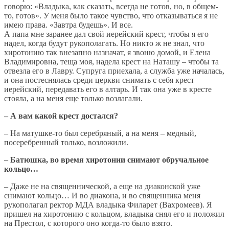
говорю: «Владыка, как сказать, всегда не готов, но, в общем-
то, готов». У меня было такое чувство, что отказываться я не
имею права. «Завтра будешь». И все.
А папа мне заранее дал свой иерейский крест, чтобы я его
надел, когда будут рукополагать. Но никто ж не знал, что
хиротонию так внезапно назначат, я звоню домой, и Елена
Владимировна, теща моя, надела крест на Наташу – чтобы та
отвезла его в Лавру. Супруга приехала, а служба уже началась,
и она постеснялась среди церкви снимать с себя крест
иерейский, передавать его в алтарь. И так она уже в кресте
стояла, а на меня еще только возлагали.
– А вам какой крест достался?
– На матушке-то был серебряный, а на меня – медный,
посеребренный только, возложили.
– Батюшка, во время хиротонии снимают обручальное
кольцо…
– Даже не на священнической, а еще на диаконской уже
снимают кольцо… И во диакона, и во священника меня
рукополагал ректор МДА владыка Филарет (Вахромеев). Я
пришел на хиротонию с кольцом, владыка снял его и положил
на Престол, с которого оно когда-то было взято.