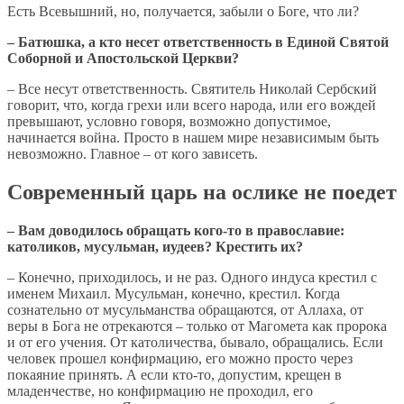
Есть Всевышний, но, получается, забыли о Боге, что ли?
– Батюшка, а кто несет ответственность в Единой Святой
Соборной и Апостольской Церкви?
– Все несут ответственность. Святитель Николай Сербский
говорит, что, когда грехи или всего народа, или его вождей
превышают, условно говоря, возможно допустимое,
начинается война. Просто в нашем мире независимым быть
невозможно. Главное – от кого зависеть.
Современный царь на ослике не поедет
– Вам доводилось обращать кого-то в православие:
католиков, мусульман, иудеев? Крестить их?
– Конечно, приходилось, и не раз. Одного индуса крестил с
именем Михаил. Мусульман, конечно, крестил. Когда
сознательно от мусульманства обращаются, от Аллаха, от
веры в Бога не отрекаются – только от Магомета как пророка
и от его учения. От католичества, бывало, обращались. Если
человек прошел конфирмацию, его можно просто через
покаяние принять. А если кто-то, допустим, крещен в
младенчестве, но конфирмацию не проходил, его