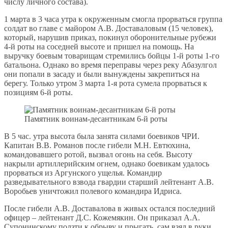
числу личного состава).
1 марта в 3 часа утра к окруженным смогла прорваться группа
солдат во главе с майором А.В. Доставаловым (15 человек),
который, нарушив приказ, покинул оборонительные рубежи
4-й роты на соседней высоте и пришел на помощь. На
выручку боевым товарищам стремились бойцы 1-й роты 1-го
батальона. Однако во время переправы через реку Абазулгол
они попали в засаду и были вынуждены закрепиться на
берегу. Только утром 3 марта 1-я рота сумела прорваться к
позициям 6-й роты.
Памятник воинам-десантникам 6-й роты
В 5 час. утра высота была занята силами боевиков ЧРИ.
Капитан В.В. Романов после гибели М.Н. Евтюхина,
командовавшего ротой, вызвал огонь на себя. Высоту
накрыли артиллерийским огнем, однако боевикам удалось
прорваться из Аргунского ущелья. Командир
разведывательного взвода гвардии старший лейтенант А.В.
Воробьев уничтожил полевого командира Идриса.
После гибели А.В. Доставалова в живых остался последний
офицер – лейтенант Д.С. Кожемякин. Он приказал А.А.
Супонинскому ползти к обрыву и прыгать, сам взял в руки