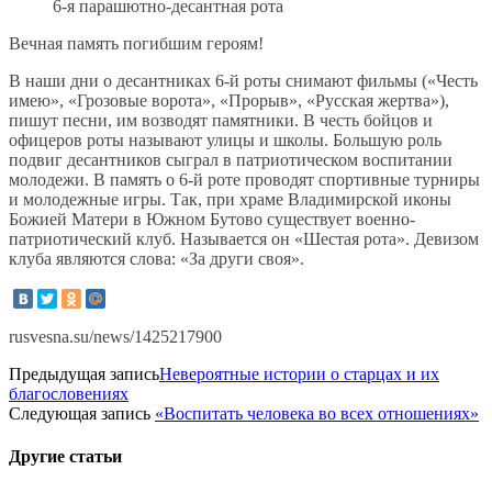
6-я парашютно-десантная рота
Вечная память погибшим героям!
В наши дни о десантниках 6-й роты снимают фильмы («Честь
имею», «Грозовые ворота», «Прорыв», «Русская жертва»),
пишут песни, им возводят памятники. В честь бойцов и
офицеров роты называют улицы и школы. Большую роль
подвиг десантников сыграл в патриотическом воспитании
молодежи. В память о 6-й роте проводят спортивные турниры
и молодежные игры. Так, при храме Владимирской иконы
Божией Матери в Южном Бутово существует военно-
патриотический клуб. Называется он «Шестая рота». Девизом
клуба являются слова: «За други своя».
rusvesna.su/news/1425217900
Предыдущая запись
Невероятные истории о старцах и их
благословениях
Следующая запись
«Воспитать человека во всех отношениях»
Другие
статьи