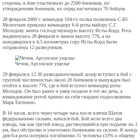
стороны, в бою участвовало до 2500 боевиков, по
утверждениям боевиков, их отряд насчитывал 70 бойцов.
28 февраля 2000 г. командир 104-го полка полковник С.Ю.
Мелентьев приказал командиру 6-й роты майору С.Г.
Молодову занять господствующую высоту Исты-Корд. Рота
выдвинулась 28 февраля и заняла высоту 776, а на
находящуюся в 4,5 километрах гору Исты-Корд были
отправлены 12 разведчиков.
Чечня, Аргунское ущелье
29 февраля в 12.30 разведывательный дозор вступил в бой с
группой численностью около 20 боевиков и вынужден был
отойти к высоте 776, где в бой вступил командир роты
Молодов. Он был ранен и умер позднее в тот же день, а
командование ротой принял на себя гвардии подполковник
Марк Евтюхин.
В 16 часов, всего через четыре часа после взятия Шатоя
федеральными силами, начался бой. Бой вели всего два
взвода, так как третий взвод, растянувшийся при подъеме на 3
км, был обстрелян и уничтожен боевиками на склоне. К концу
дня 6-я рота потеряла погибшими 31 человека (33% к общему