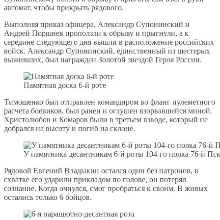
автомат, чтобы прикрыть рядового.
Выполняя приказ офицера, Александр Супонинский и
Андрей Поршнев проползли к обрыву и прыгнули, а к
середине следующего дня вышли в расположение российских
войск. Александр Супонинский, единственный из шестерых
выживших, был награжден Золотой звездой Героя России.
Памятная доска 6-й роте
Тимошенко был отправлен командиром во фланг пулеметного
расчета боевиков, был ранен и оглушен взорвавшейся миной.
Христолюбов и Комаров были в третьем взводе, который не
добрался на высоту и погиб на склоне.
У памятника десантникам 6-й роты 104-го полка 76-й П
Рядовой Евгений Владыкин остался один без патронов, в
схватке его ударили прикладом по голове, он потерял
сознание. Когда очнулся, смог пробраться к своим. В живых
остались только 6 бойцов.