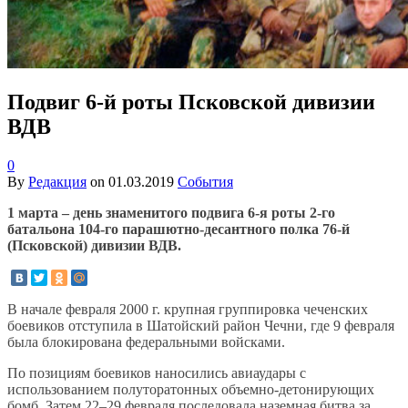
Подвиг 6-й роты Псковской дивизии
ВДВ
0
By
Редакция
on
01.03.2019
События
1 марта – день знаменитого подвига 6-я роты 2-го
батальона 104-го парашютно-десантного полка 76-й
(Псковской) дивизии ВДВ.
В начале февраля 2000 г. крупная группировка чеченских
боевиков отступила в Шатойский район Чечни, где 9 февраля
была блокирована федеральными войсками.
По позициям боевиков наносились авиаудары с
использованием полуторатонных объемно-детонирующих
бомб. Затем 22–29 февраля последовала наземная битва за