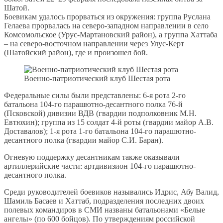
Шатой.
Боевикам удалось прорваться из окружения: группа Руслана
Гелаева прорвалась на северо-западном направлении в село
Комсомольское (Урус-Мартановский район), а группа Хаттаба
– на северо-восточном направлении через Улус-Керт
(Шатойский район), где и произошел бой.
Военно-патриотический клуб Шестая рота
Федеральные силы были представлены: 6-я рота 2-го
батальона 104-го парашютно-десантного полка 76-й
(Псковской) дивизии ВДВ (гвардии подполковник М.Н.
Евтюхин); группа из 15 солдат 4-й роты (гвардии майор А.В.
Доставалов); 1-я рота 1-го батальона 104-го парашютно-
десантного полка (гвардии майор С.И. Баран).
Огневую поддержку десантникам также оказывали
артиллерийские части: артдивизион 104-го парашютно-
десантного полка.
Среди руководителей боевиков назывались Идрис, Абу Валид,
Шамиль Басаев и Хаттаб, подразделения последних двоих
полевых командиров в СМИ названы батальонами «Белые
ангелы» (по 600 бойцов). По утверждениям российской