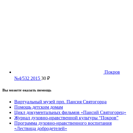
Покров
№4/532 2015
30
₽
Вы можете оказать помощь
Виртуальный музей прп. Паисия Святогорца
Помощь детским домам
Цикл документальных фильмов «Паисий Святогорец»
Журнал духовно-нравственной культуры “Покров”
Программа духовно-нравственного воспитания
«Лествица добродетелей»