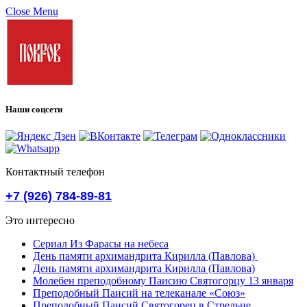
Close Menu
Наши соцсети
Контактный телефон
+7 (926) 784-89-81
Это интересно
Сериал Из Фарасы на небеса
День памяти архимандрита Кирилла (Павлова)
День памяти архимандрита Кирилла (Павлова)
Молебен преподобному Паисию Святогорцу 13 января
Преподобный Паисий на телеканале «Союз»
Преподобный Паисий Святогорец в Стрельне