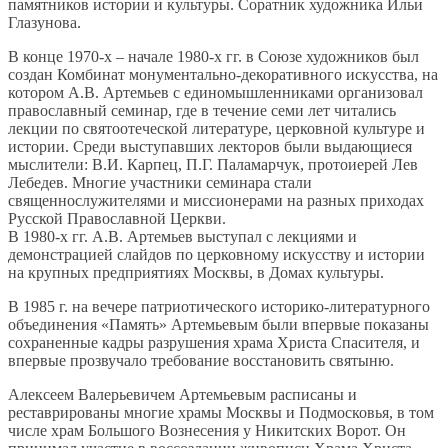
памятников истории и культуры. Соратник художника Ильи
Глазунова.
В конце 1970-х – начале 1980-х гг. в Союзе художников был
создан Комбинат монументально-декоративного искусства, на
котором А.В. Артемьев с единомышленниками организовал
православный семинар, где в течение семи лет читались
лекции по святоотеческой литературе, церковной культуре и
истории. Среди выступавших лекторов были выдающиеся
мыслители: В.И. Карпец, П.Г. Паламарчук, протоиерей Лев
Лебедев. Многие участники семинара стали
священнослужителями и миссионерами на разных приходах
Русской Православной Церкви.
В 1980-х гг. А.В. Артемьев выступал с лекциями и
демонстрацией слайдов по церковному искусству и истории
на крупных предприятиях Москвы, в Домах культуры.
В 1985 г. на вечере патриотического историко-литературного
объединения «Память» Артемьевым были впервые показаны
сохраненные кадры разрушения храма Христа Спасителя, и
впервые прозвучало требование восстановить святыню.
Алексеем Валерьевичем Артемьевым расписаны и
реставрированы многие храмы Москвы и Подмосковья, в том
числе храм Большого Вознесения у Никитских Ворот. Он