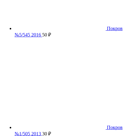
Покров
№5/545 2016
50
₽
Покров
№1/505 2013
30
₽