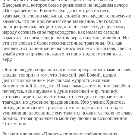
Валерьевича, которое было произнесено на недавнем вечере
«Возвращение на Родину». Когда я смотрел на него,
худенького, словно мальчика, спокойного, мудрого, почему-то
казалось, что он произносит свое завещание. Он говорил
нелицеприятные вещи о том, как нелегко сегодня русскому
народу осознать свое первородство, как нелегко сегодня
взрастить в своем сердце росток веры, надежды и любви. Но
эти его слова не были пессимистичны, трагичны. Он, как
человек, исполненный веры в воскресшего Спасителя, светло
улыбнулся и призвал каждого из нас к подвигу стояния за
веру.
Обилие людей, собравшихся в этом прекрасном храме по зову
сердца, говорит о том, что Алексий, раб Божий, щедро
делился дарованным ему словом мудрости, искрами
Божественной Благодати. И мы с вами, естественно, скорбя и
печалуясь, все ощущаем в душе небесный мир, тишину,
которая свидетельствует о том, что сегодня совершается не
трагедия, но духовное празднование. Ибо ученик Христов,
потрудившийся не в тридесят, не шестьдесят, но в сто крат
умноживши дарованные ему таланты, входит сегодня во славу
Божию, чтобы продолжать молитву любви за возлюбленное
Отечество».
Редакция журнала «Покров» приносит соболезнования