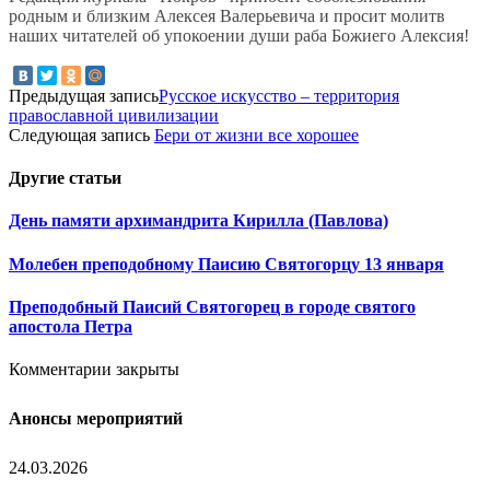
родным и близким Алексея Валерьевича и просит молитв
наших читателей об упокоении души раба Божиего Алексия!
Предыдущая запись
Русское искусство – территория
православной цивилизации
Следующая запись
Бери от жизни все хорошее
Другие
статьи
День памяти архимандрита Кирилла (Павлова)
Молебен преподобному Паисию Святогорцу 13 января
Преподобный Паисий Святогорец в городе святого
апостола Петра
Комментарии закрыты
Анонсы мероприятий
24.03.2026