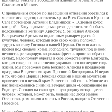
принимал участие в воссоздании живописи Храма Христа
Спасителя в Москве.
С прощальным словом по завершении отпевания обратился к
молящимся педагог, настоятель храма Всех Святых в Красном
Селе протоиерей Артемий Владимиров: «…Спелый колос,
который в Богу ведомое время срезан для того, чтобы быть
положенным в житницу Христову. Я бы назвал Алексея
Валерьевича Артемьева подлинным рыцарем русской
культуры. Человек, который всю свою жизнь положил,
трудясь во славу Господа и нашей Церкви. Он всю жизнь
провел под сводами храма Господнего, трудился под знаком
вечности, реставрируя, возрождая фрески, проясняя образы
святых, мало-помалу обретал в себе Божественную Благодать,
которая совершенно явственно украшала его последние годы
жизни. Мы провожаем раба Божиего Алексия в преддверии
праздника Введения во храм Пресвятой Богородицы. И верим
в то, что сама Царица Небесная общими нашими молитвами
проведет его в вечный храм Божественной славы. Многие из
нас познакомились с ним на вечерах цикла «Возвращение на
Родину». Сегодня на свою духовную родину возвращается
человек, который, может быть, больше нас любя земное
Отечество, размышляя и молясь о России, входит в Отечество
Небесное.
Мне особенно запомнилось последнее слово Алексея