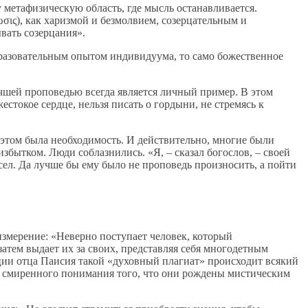
ту метафизическую область, где мысль останавливается.
σις), как харизмой и безмолвием, созерцательным и
вать созерцания».
бразовательным опытом индивидуума, то само божественное
учшей проповедью всегда является личный пример. В этом
естокое сердце, нельзя писать о гордыни, не стремясь к
 этом была необходимость. И действительно, многие были
избытком. Люди соблазнились. «Я, – сказал богослов, – своей
ысел. Да лучше бы ему было не проповедь произносить, а пойти
змерение: «Неверно поступает человек, который
затем выдает их за своих, представляя себя многодетным
ции отца Паисия такой «духовный плагиат» происходит всякий
 и смиренного понимания того, что они рождены мистическим