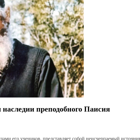
м наследии преподобного Паисия
дами его учеников, представляет собой неисчерпаемый источник