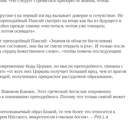
ия: «Не следует стремиться приобрести знания, чтобы
ругим») на первый взгляд вызывает доверие и сочувствие. Не
 преподобный Паисий смотрит на вещи как бы из будущего и
обно прежде самому очиститься, потом уже очищать;
, потом освящать».
т преподобный Паисий: «Знания (в области богословия)
ное состояние, они бы не смели открыть и рта». И только после
их сердец божественное слово», «чтобы помочь последующим
Современные беды Церкви, по мысли преподобного, связаны с
то «от всех них Церковь получает больший вред, чем от врагов
юдей, получивших прекрасное рассудочное образование,
ом Иаковом Канаки. Этот греческий богослов откровенно
ся к пониманию преподобного. Потому что только святой может
непознаваемый образ Божий, то тем более это относится к
гория Нисского, микротеосом («малым богом». –
Ред.
), в