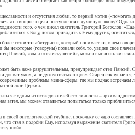
еподобный Паисий отвергает как непригодные два вида побужден
е».
щеславности и отсутствия любви, то первый мотив («помогать д
вечая на вопрос о цели поступления в духовную школу? Однако
одимости того, о чем писал святитель Григорий Богослов: «Над
приблизиться к Богу, потом приводить к Нему других; освятиться
более готов тот абитуриент, который понимает то, о чем говори
и бы некоторые (говоруны) познали себя, то, увидев свое плачев
отец Паисий, «зла и огня искушений», можно выносить «из сво
может быть даже разрушительным, предупреждает отец Паисий. 
 догмат умом, а не духом святых отцов». Старец сокрушается, ч
современные проблемы медиа-сферы, где мы подчас встречаем л
датной лозе Церкви.
аситься с одним из исследователей его личности – архимандрит
удная затея, мы можем отважиться попытаться только приблизить
в своей онтологической глубине, поскольку ее ядро составляет 
ни, что стал в подобии Ему, используя выражение святителя Гри
иступной».