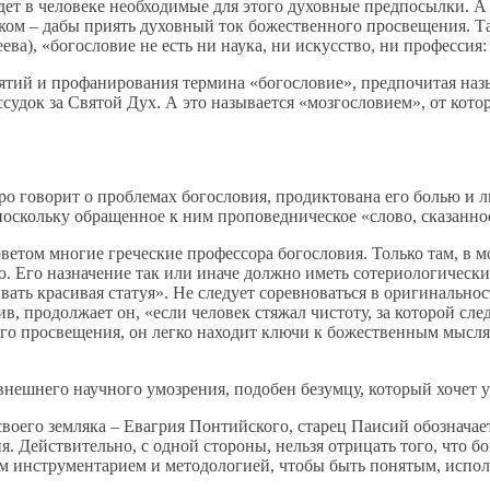
ет в человеке необходимые для этого духовные предпосылки. А 
ком – дабы приять духовный ток божественного просвещения. Т
а), «богословие не есть ни наука, ни искусство, ни профессия: 
ий и профанирования термина «богословие», предпочитая назыв
удок за Святой Дух. А это называется «мозгословием», от кото
о говорит о проблемах богословия, продиктована его болью и л
 поскольку обращенное к ним проповедническое «слово, сказанно
оветом многие греческие профессора богословия. Только там, в 
ю. Его назначение так или иначе должно иметь сотериологически
вать красивая статуя». Не следует соревноваться в оригинальнос
, продолжает он, «если человек стяжал чистоту, за которой след
ного просвещения, он легко находит ключи к божественным мысл
нешнего научного умозрения, подобен безумцу, который хочет ув
воего земляка – Евагрия Понтийского, старец Паисий обознача
. Действительно, с одной стороны, нельзя отрицать того, что б
 инструментарием и методологией, чтобы быть понятым, исполь