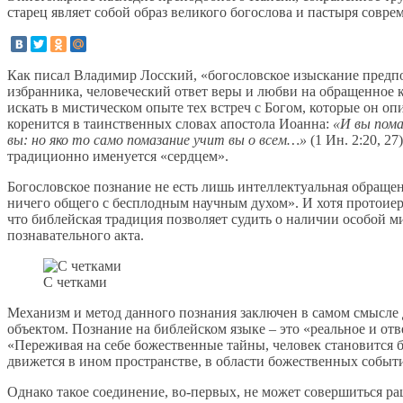
старец являет собой образ великого богослова и пастыря совре
Как писал Владимир Лосский, «богословское изыскание предпо
избранника, человеческий ответ веры и любви на обращенное 
искать в мистическом опыте тех встреч с Богом, которые он о
коренится в таинственных словах апостола Иоанна:
«И вы пома
вы: но яко то само помазание учит вы о всем…»
(1 Ин. 2:20, 2
традиционно именуется «сердцем».
Богословское познание не есть лишь интеллектуальная обращен
ничего общего с бесплодным научным духом». И хотя протоиер
что библейская традиция позволяет судить о наличии особой м
познавательного акта.
С четками
Механизм и метод данного познания заключен в самом смысле 
объектом. Познание на библейском языке – это «реальное и о
«Переживая на себе божественные тайны, человек становится б
движется в ином пространстве, в области божественных событ
Однако такое соединение, во-первых, не может совершиться р