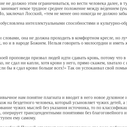
вие не должно этим ограничиваться, но вести человека далее, в 
анимает некое трудное среднее положение между ве́дением (γνω
о, заключал Лосский, «тем не менее оно никогда не должно забы
я обусловлена интеллектуальными способностями и культурно-о
и словами, она не должна проходить в комфортном кресле, но л
, но и в народе Божием. Нельзя говорить о милосердии и иметь ж
оей проповеди призвал людей идти сдавать кровь, потому что в
 не сдал ни капли, хотя крови у него, прямо скажем, хватало с 
если бы я сдал крови больше всех!» Так он успокаивал свой пом
вычное нам понятие плагиата и вводит в него новое духовное и
хож на бездетного человека, который усыновляет чужих детей, а 
ование чужих мыслей без указания источника, то по классифика
тью, оперирует трансцендентными понятиями без благоговейного
ступен ему самому.