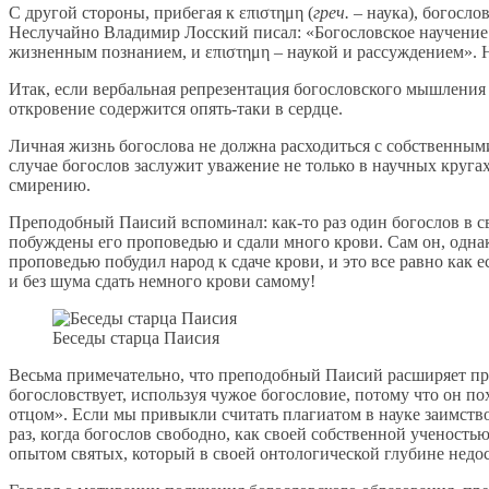
С другой стороны, прибегая к επιστημη (
греч.
– наука), богосло
Неслучайно Владимир Лосский писал: «Богословское научение з
жизненным познанием, и επιστημη – наукой и рассуждением». Н
Итак, если вербальная репрезентация богословского мышлени
откровение содержится опять-таки в сердце.
Личная жизнь богослова не должна расходиться с собственным
случае богослов заслужит уважение не только в научных кругах
смирению.
Преподобный Паисий вспоминал: как-то раз один богослов в св
побуждены его проповедью и сдали много крови. Сам он, однако,
проповедью побудил народ к сдаче крови, и это все равно как 
и без шума сдать немного крови самому!
Беседы старца Паисия
Весьма примечательно, что преподобный Паисий расширяет при
богословствует, используя чужое богословие, потому что он по
отцом». Если мы привыкли считать плагиатом в науке заимств
раз, когда богослов свободно, как своей собственной ученос
опытом святых, который в своей онтологической глубине недо