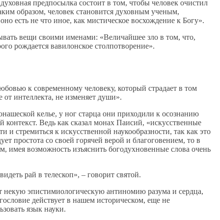
духовная предпосылка состоит в том, чтобы человек очистил
аким образом, человек становится духовным ученым,
оно есть не что иное, как мистическое восхождение к Богу».
ать вещи своими именами: «Величайшее зло в том, что,
рого рождается вавилонское столпотворение».
юбовью к современному человеку, который страдает в том
е от интеллекта, не изменяет души».
монашеской келье, у ног старца они приходили к осознанию
й контекст. Ведь как сказал монах Паисий, «искусственные
ти и стремиться к искусственной наукообразности, так как это
ует простота со своей горячей верой и благоговением, то в
ям, имея возможность изъяснить богодухновенные слова очень
идеть рай в телескоп», – говорит святой.
ет некую эпистимиологическую антиномию разума и сердца,
огословие действует в нашем историческом, еще не
зовать язык науки.