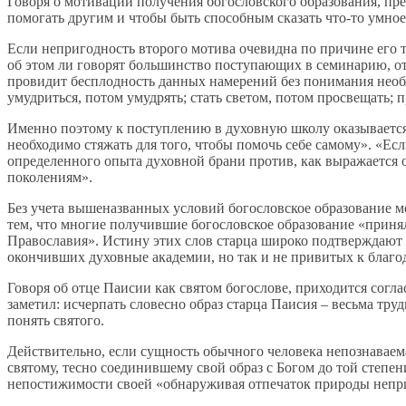
Говоря о мотивации получения богословского образования, пр
помогать другим и чтобы быть способным сказать что-то умно
Если непригодность второго мотива очевидна по причине его т
об этом ли говорят большинство поступающих в семинарию, от
провидит бесплодность данных намерений без понимания необх
умудриться, потом умудрять; стать светом, потом просвещать; 
Именно поэтому к поступлению в духовную школу оказывается 
необходимо стяжать для того, чтобы помочь себе самому». «Есл
определенного опыта духовной брани против, как выражается 
поколениям».
Без учета вышеназванных условий богословское образование 
тем, что многие получившие богословское образование «приняли
Православия». Истину этих слов старца широко подтверждают 
окончивших духовные академии, но так и не привитых к благо
Говоря об отце Паисии как святом богослове, приходится согл
заметил: исчерпать словесно образ старца Паисия – весьма тр
понять святого.
Действительно, если сущность обычного человека непознаваема 
святому, тесно соединившему свой образ с Богом до той степе
непостижимости своей «обнаруживая отпечаток природы непр