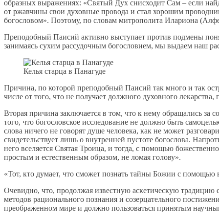
образных выражениях: «Святый Дух снисходит Сам – если найд
от ржавчины свои духовные провода и стал хорошим проводни
богословом». Поэтому, по словам митрополита Илариона (Алфеев
Преподобный Паисий активно выступает против подмены понят
занимаясь сухим рассудочным богословием, мы выдаем наш расс
Келья старца в Панагуде
Причина, по которой преподобный Паисий так много и так остр
числе от того, что не получает должного духовного лекарства,
Вторая причина заключается в том, что к нему обращались за с
того, что богословское исследование не должно быть самоцель
слова ничего не говорят душе человека, как не может разговари
свидетельствует лишь о внутренней пустоте богослова. Напротив
него вселяется Святая Троица, и тогда, с помощью божествен
простым и естественным образом, не ломая голову».
«Тот, кто думает, что сможет познать тайны Божии с помощью в
Очевидно, что, продолжая известную аскетическую традицию с
методов рационального познания и созерцательного постижения
преображенном мире и должно пользоваться принятым научным