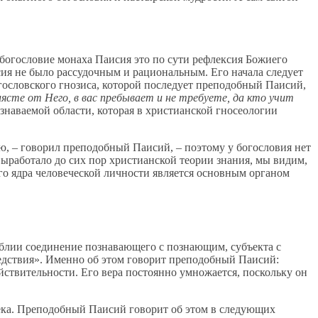
богословие монаха Паисия это по сути рефлексия Божиего
ия не было рассудочным и рациональным. Его начала следует
огословского гнозиса, которой последует преподобный Паисий,
ясте от Него, в вас пребывает и не требуете, да кто учит
познаваемой области, которая в христианской гносеологии
ью, – говорил преподобный Паисий, – поэтому у богословия нет
выработало до сих пор христианской теории знания, мы видим,
ого ядра человеческой личности является основным органом
Библии соединение познавающего с познающим, субъекта с
ледствия». Именно об этом говорит преподобный Паисий:
ействительности. Его вера постоянно умножается, поскольку он
века. Преподобный Паисий говорит об этом в следующих