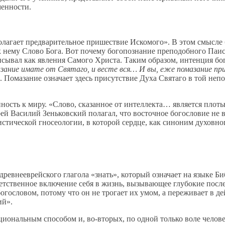
менности.
лагает предварительное пришествие Искомого». В этом смысле 
к нему Слово Бога. Вот почему богопознание преподобного Паис
писывал как явления Самого Христа. Таким образом, интенция б
зание имате от Святаго, и весте вся… И вы, еже помазание при
7). Помазание означает здесь присутствие Духа Святаго в той не
ность к миру. «Слово, сказанное от интеллекта… является плот
ей Василий Зеньковский полагал, что восточное богословие не 
истической гносеологии, в которой сердце, как синоним духовн
древнееврейского глагола «знать», который означает на языке 
тветственное включение себя в жизнь, вызывающее глубокие пос
огословом, потому что он не трогает их умом, а переживает в д
ий».
ациональным способом и, во-вторых, по одной только воле чело