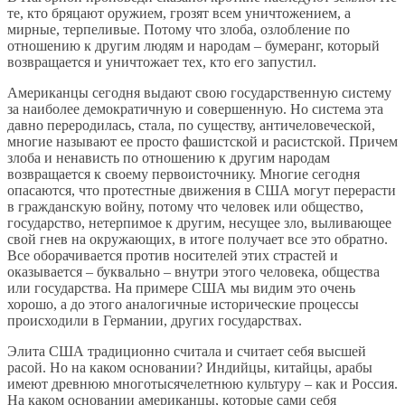
те, кто бряцают оружием, грозят всем уничтожением, а
мирные, терпеливые. Потому что злоба, озлобление по
отношению к другим людям и народам – бумеранг, который
возвращается и уничтожает тех, кто его запустил.
Американцы сегодня выдают свою государственную систему
за наиболее демократичную и совершенную. Но система эта
давно переродилась, стала, по существу, античеловеческой,
многие называют ее просто фашистской и расистской. Причем
злоба и ненависть по отношению к другим народам
возвращается к своему первоисточнику. Многие сегодня
опасаются, что протестные движения в США могут перерасти
в гражданскую войну, потому что человек или общество,
государство, нетерпимое к другим, несущее зло, выливающее
свой гнев на окружающих, в итоге получает все это обратно.
Все оборачивается против носителей этих страстей и
оказывается – буквально – внутри этого человека, общества
или государства. На примере США мы видим это очень
хорошо, а до этого аналогичные исторические процессы
происходили в Германии, других государствах.
Элита США традиционно считала и считает себя высшей
расой. Но на каком основании? Индийцы, китайцы, арабы
имеют древнюю многотысячелетнюю культуру – как и Россия.
На каком основании американцы, которые сами себя