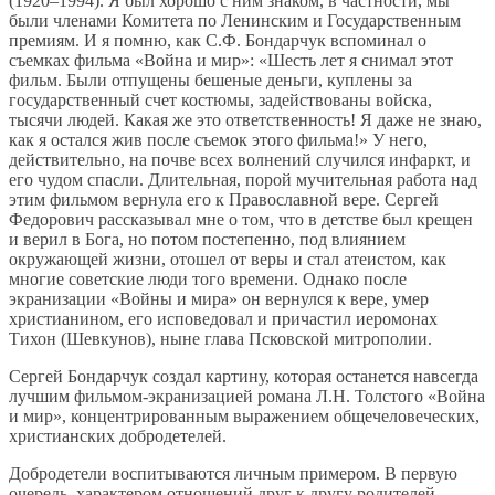
(1920–1994). Я был хорошо с ним знаком, в частности, мы
были членами Комитета по Ленинским и Государственным
премиям. И я помню, как С.Ф. Бондарчук вспоминал о
съемках фильма «Война и мир»: «Шесть лет я снимал этот
фильм. Были отпущены бешеные деньги, куплены за
государственный счет костюмы, задействованы войска,
тысячи людей. Какая же это ответственность! Я даже не знаю,
как я остался жив после съемок этого фильма!» У него,
действительно, на почве всех волнений случился инфаркт, и
его чудом спасли. Длительная, порой мучительная работа над
этим фильмом вернула его к Православной вере. Сергей
Федорович рассказывал мне о том, что в детстве был крещен
и верил в Бога, но потом постепенно, под влиянием
окружающей жизни, отошел от веры и стал атеистом, как
многие советские люди того времени. Однако после
экранизации «Войны и мира» он вернулся к вере, умер
христианином, его исповедовал и причастил иеромонах
Тихон (Шевкунов), ныне глава Псковской митрополии.
Сергей Бондарчук создал картину, которая останется навсегда
лучшим фильмом-экранизацией романа Л.Н. Толстого «Война
и мир», концентрированным выражением общечеловеческих,
христианских добродетелей.
Добродетели воспитываются личным примером. В первую
очередь, характером отношений друг к другу родителей,