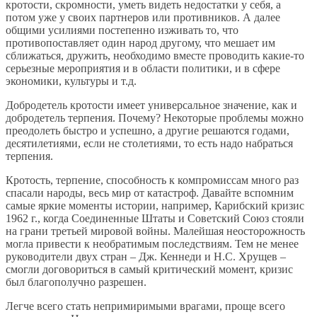
кротости, скромности, уметь видеть недостатки у себя, а
потом уже у своих партнеров или противников. А далее
общими усилиями постепенно изживать то, что
противопоставляет один народ другому, что мешает им
сближаться, дружить, необходимо вместе проводить какие-то
серьезные мероприятия и в области политики, и в сфере
экономики, культуры и т.д.
Добродетель кротости имеет универсальное значение, как и
добродетель терпения. Почему? Некоторые проблемы можно
преодолеть быстро и успешно, а другие решаются годами,
десятилетиями, если не столетиями, то есть надо набраться
терпения.
Кротость, терпение, способность к компромиссам много раз
спасали народы, весь мир от катастроф. Давайте вспомним
самые яркие моменты истории, например, Карибский кризис
1962 г., когда Соединенные Штаты и Советский Союз стояли
на грани третьей мировой войны. Малейшая неосторожность
могла привести к необратимым последствиям. Тем не менее
руководители двух стран – Дж. Кеннеди и Н.С. Хрущев –
смогли договориться в самый критический момент, кризис
был благополучно разрешен.
Легче всего стать непримиримыми врагами, проще всего