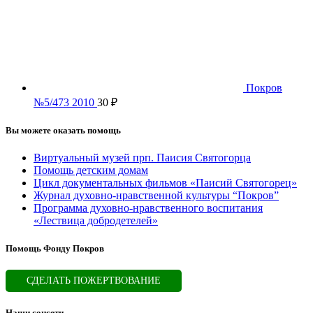
Покров
№5/473 2010
30
₽
Вы можете оказать помощь
Виртуальный музей прп. Паисия Святогорца
Помощь детским домам
Цикл документальных фильмов «Паисий Святогорец»
Журнал духовно-нравственной культуры “Покров”
Программа духовно-нравственного воспитания
«Лествица добродетелей»
Помощь Фонду Покров
СДЕЛАТЬ ПОЖЕРТВОВАНИЕ
Наши соцсети