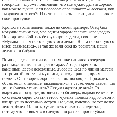
говоришь – глубже понимаешь, что все нужно делать хорошо,
как можно лучше. Или наоборот, спрашивают: «Расскажи, как
ты дошел до этого?» И начинаешь размышлять, анализировать
свой проступок.
Кротость воспитывали также на своем примере. Отец был
могучим физически, мог одним ударом свалить кого угодно.
Но старался обойтись без рукоприкладства, говорил:
«Мужики, я вам не советую этого делать. Я вам не советую со
мной связываться». И так же вели себя их родители, наши
дедушки и бабушки.
Помню, в деревне жил один пьяница: напился в очередной
раз, нахулиганил и заперся в сарае. А сарай крепкий,
каменный, двери деревянные, дубовые. Дед по линии матери
– огромный, могучий мужчина, к нему пришли, просят
помочь. Он говорит: хорошо, я с ним поговорю. Приходит,
обращается к пьянице, закрывшемуся в сарае, через дверь: «Ты
долго будешь хулиганить? Людям гадости делать?» Тот
выругался. Тогда дед потянул на себя дверь, вырвал ее вместе
со стенкой сарая, схватил этого мужика, поднял над головой и
швырнул на несколько метров. Не убил, конечно, но тот долго
лежал, болел. Но пить, хулиганить с этих пор перестал,
потому что понял, что в следующий раз его просто убьют.