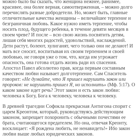
можно было бы сказать, что женщина нежнее, ранимее,
красивее, она более верная, самоотверженная, – можно долго
перечислять разные добродетели. Но, может быть, главные
отличительные качества женщины – величайшее терпение и
безграничная любовь. Какое нужно иметь терпение, чтобы
носить плод, будущего ребенка, в течение девяти месяцев в
своем чреве? И после – всю свою жизнь посвятить детям,
лишая себя многих радостей, удовольствий, наслаждений.
Дети растут, болеют, хулиганят, чего только они не делают! И
мать все сносит, воспитывая их своим терпением и своей
любовью, не говоря уже о том, что, когда им угрожает
опасность, она готова отдать жизнь ради их спасения.
Апостол Павел абсолютно прав, когда первым составным
качеством любви называет долготерпение. Сам Спаситель
говорит:
«Не думайте, что Я пришел нарушить закон или
пророков: не нарушить пришел Я, но исполнить»
(Мф. 5:17). О
каком законе идет речь? Этот закон и есть закон любви:
человека к Богу, Бога к человеку, человека к человеку.
В древней трагедии Софокла прекрасная Антигона спорит с
царем Креонтом, который, руководствуясь действующим
законом, запрещает похоронить с обычными почестями ее
брата, считающегося предателем. Но она, отвечая Креонту,
восклицает: «Я рождена любить, не ненавидеть!» Ибо закон
любви выше любых юридических законов.