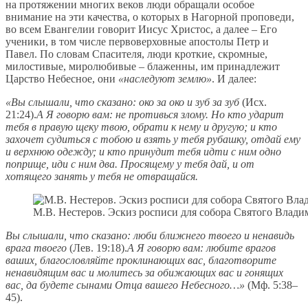
на протяжении многих веков люди обращали особое
внимание на эти качества, о которых в Нагорной проповеди,
во всем Евангелии говорит Иисус Христос, а далее – Его
ученики, в том числе первоверховные апостолы Петр и
Павел. По словам Спасителя, люди кроткие, скромные,
милостивые, миролюбивые – блаженны, им принадлежит
Царство Небесное, они
«наследуют землю»
. И далее:
«Вы слышали, что сказано: око за око и зуб за зуб
(Исх.
21:24).
А Я говорю вам: не противься злому. Но кто ударит
тебя в правую щеку твою, обрати к нему и другую; и кто
захочет судиться с тобою и взять у тебя рубашку, отдай ему
и верхнюю одежду; и кто принудит тебя идти с ним одно
поприще, иди с ним два. Просящему у тебя дай, и от
хотящего занять у тебя не отвращайся.
М.В. Нестеров. Эскиз росписи для собора Святого Владим
Вы слышали, что сказано: люби ближнего твоего и ненавидь
врага твоего
(Лев. 19:18).
А Я говорю вам: любите врагов
ваших, благословляйте проклинающих вас, благотворите
ненавидящим вас и молитесь за обижающих вас и гонящих
вас, да будете сынами Отца вашего Небесного…»
(Мф. 5:38–
45).