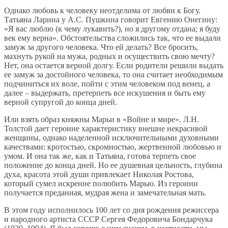
Однако любовь к человеку неотделима от любви к Богу.
Татьяна Ларина у А.С. Пушкина говорит Евгению Онегину:
«Я вас люблю (к чему лукавить?), но я другому отдана; я буду
век ему верна». Обстоятельства сложились так, что ее выдали
замуж за другого человека. Что ей делать? Все бросить,
махнуть рукой на мужа, родных и осуществить свою мечту?
Нет, она остается верной долгу. Если родители решили выдать
ее замуж за достойного человека, то она считает необходимым
подчиниться их воле, пойти с этим человеком под венец, а
далее – выдержать, претерпеть все искушения и быть ему
верной супругой до конца дней.
Или взять образ княжны Марьи в «Войне и мире». Л.Н.
Толстой дает героине характеристику внешне некрасивой
женщины, однако наделенной исключительными духовными
качествами: кротостью, скромностью, жертвенной любовью и
умом. И она так же, как и Татьяна, готова терпеть свое
положение до конца дней. Но ее душевная цельность, глубина
духа, красота этой души привлекает Николая Ростова,
который сумел искренне полюбить Марью. Из героини
получается преданная, мудрая жена и замечательная мать.
В этом году исполнилось 100 лет со дня рождения режиссера
и народного артиста СССР Сергея Федоровича Бондарчука