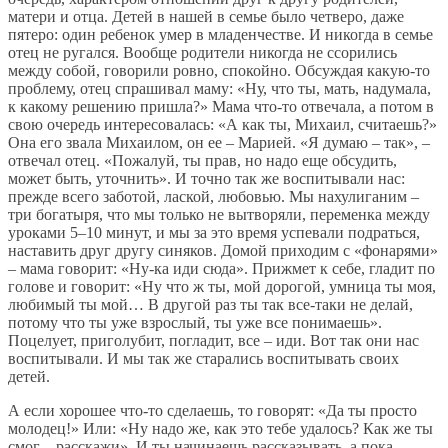
матери и отца. Детей в нашей в семье было четверо, даже
пятеро: один ребенок умер в младенчестве. И никогда в семье
отец не ругался. Вообще родители никогда не ссорились
между собой, говорили ровно, спокойно. Обсуждая какую-то
проблему, отец спрашивал маму: «Ну, что ты, мать, надумала,
к какому решению пришла?» Мама что-то отвечала, а потом в
свою очередь интересовалась: «А как ты, Михаил, считаешь?»
Она его звала Михаилом, он ее – Марией. «Я думаю – так», –
отвечал отец. «Пожалуй, ты прав, но надо еще обсудить,
может быть, уточнить». И точно так же воспитывали нас:
прежде всего заботой, лаской, любовью. Мы нахулиганим –
три богатыря, что мы только не вытворяли, переменка между
уроками 5–10 минут, и мы за это время успевали подраться,
наставить друг другу синяков. Домой приходим с «фонарями»
– мама говорит: «Ну-ка иди сюда». Прижмет к себе, гладит по
голове и говорит: «Ну что ж ты, мой дорогой, умница ты моя,
любимый ты мой… В другой раз ты так все-таки не делай,
потому что ты уже взрослый, ты уже все понимаешь».
Поцелует, приголубит, погладит, все – иди. Вот так они нас
воспитывали. И мы так же старались воспитывать своих
детей.
А если хорошее что-то сделаешь, то говорят: «Да ты просто
молодец!» Или: «Ну надо же, как это тебе удалось? Как же ты
смог – расскажи». И ты начинаешь рассказывать, а пока