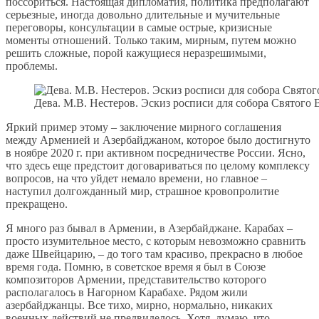
поссориться. Настоящая дипломатия, политика предполагают
серьезные, иногда довольно длительные и мучительные
переговоры, консультации в самые острые, кризисные
моменты отношений. Только таким, мирным, путем можно
решить сложные, порой кажущиеся неразрешимыми,
проблемы.
Дева. М.В. Нестеров. Эскиз росписи для собора Святого
Яркий пример этому – заключение мирного соглашения
между Арменией и Азербайджаном, которое было достигнуто
в ноябре 2020 г. при активном посредничестве России. Ясно,
что здесь еще предстоит договариваться по целому комплексу
вопросов, на что уйдет немало времени, но главное –
наступил долгожданный мир, страшное кровопролитие
прекращено.
Я много раз бывал в Армении, в Азербайджане. Карабах –
просто изумительное место, с которым невозможно сравнить
даже Швейцарию, – до того там красиво, прекрасно в любое
время года. Помню, в советское время я был в Союзе
композиторов Армении, представительство которого
располагалось в Нагорном Карабахе. Рядом жили
азербайджанцы. Все тихо, мирно, нормально, никаких
военных действий не предвиделось. Хотя, думаю, что