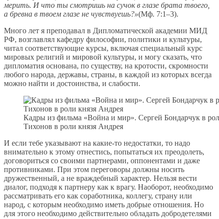
мерить. И что ты смотришь на сучок в глазе брата твоего,
а бревна в твоем глазе не чувствуешь?»
(Мф. 7:1–3).
Много лет я преподавал в Дипломатической академии МИД
РФ, возглавлял кафедру философии, политики и культуры,
читал соответствующие курсы, включая специальный курс
мировых религий и мировой культуры, и могу сказать, что
дипломатия основана, по существу, на кротости, скромности
любого народа, державы, страны, в каждой из которых всегда
можно найти и достоинства, и слабости.
Кадры из фильма «Война и мир». Сергей Бондарчук в ро
Тихонов в роли князя Андрея
И если тебе указывают на какие-то недостатки, то надо
внимательно к этому отнестись, попытаться их преодолеть,
договориться со своими партнерами, оппонентами и даже
противниками. При этом переговоры должны носить
дружественный, а не враждебный характер. Нельзя вести
диалог, подходя к партнеру как к врагу. Наоборот, необходимо
рассматривать его как соработника, коллегу, страну или
народ, с которым необходимо иметь добрые отношения. Но
для этого необходимо действительно обладать добродетелями