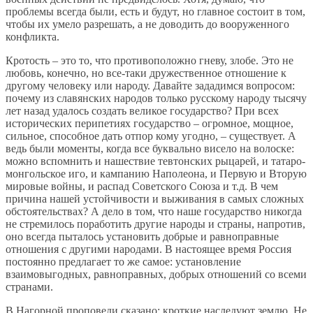
проблемы всегда были, есть и будут, но главное состоит в том,
чтобы их умело разрешать, а не доводить до вооруженного
конфликта.
Кротость – это то, что противоположно гневу, злобе. Это не
любовь, конечно, но все-таки дружественное отношение к
другому человеку или народу. Давайте зададимся вопросом:
почему из славянских народов только русскому народу тысячу
лет назад удалось создать великое государство? При всех
исторических перипетиях государство – огромное, мощное,
сильное, способное дать отпор кому угодно, – существует. А
ведь были моменты, когда все буквально висело на волоске:
можно вспомнить и нашествие тевтонских рыцарей, и татаро-
монгольское иго, и кампанию Наполеона, и Первую и Вторую
мировые войны, и распад Советского Союза и т.д. В чем
причина нашей устойчивости и выживания в самых сложных
обстоятельствах? А дело в том, что наше государство никогда
не стремилось поработить другие народы и страны, напротив,
оно всегда пыталось установить добрые и равноправные
отношения с другими народами. В настоящее время Россия
постоянно предлагает то же самое: установление
взаимовыгодных, равноправных, добрых отношений со всеми
странами.
В Нагорной проповеди сказано: кроткие наследуют землю. Не