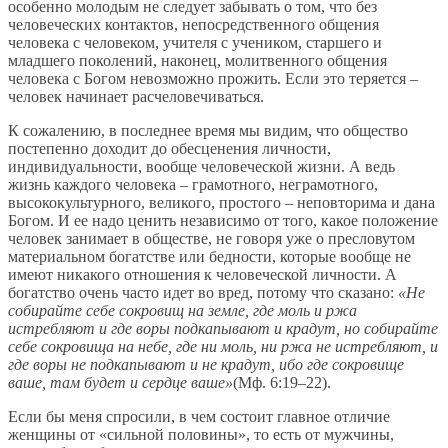
особенно молодым не следует забывать о том, что без
человеческих контактов, непосредственного общения
человека с человеком, учителя с учеником, старшего и
младшего поколений, наконец, молитвенного общения
человека с Богом невозможно прожить. Если это теряется –
человек начинает расчеловечиваться.
К сожалению, в последнее время мы видим, что общество
постепенно доходит до обесценения личности,
индивидуальности, вообще человеческой жизни. А ведь
жизнь каждого человека – грамотного, неграмотного,
высококультурного, великого, простого – неповторима и дана
Богом. И ее надо ценить независимо от того, какое положение
человек занимает в обществе, не говоря уже о пресловутом
материальном богатстве или бедности, которые вообще не
имеют никакого отношения к человеческой личности. А
богатство очень часто идет во вред, потому что сказано:
«Не
собирайте себе сокровищ на земле, где моль и ржа
истребляют и где воры подкапывают и крадут, но собирайте
себе сокровища на небе, где ни моль, ни ржа не истребляют, и
где воры не подкапывают и не крадут, ибо где сокровище
ваше, там будет и сердце ваше»
(Мф. 6:19–22).
Если бы меня спросили, в чем состоит главное отличие
женщины от «сильной половины», то есть от мужчины,