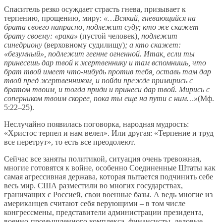
Спаситель резко осуждает страсть гнева, призывает к
терпению, прощению, миру:
«…Всякий, гневающийся на
брата своего напрасно, подлежит суду; кто же скажет
брату своему: «рака»
(пустой человек)
, подлежит
синедриону
(верховному судилищу)
; а кто скажет:
«безумный», подлежит геенне огненной. Итак, если ты
принесешь дар твой к жертвеннику и там вспомнишь, что
брат твой имеет что-нибудь против тебя, оставь там дар
твой пред жертвенником, и пойди прежде примирись с
братом твоим, и тогда приди и принеси дар твой. Мирись с
соперником твоим скорее, пока ты еще на пути с ним…»
(Мф.
5:22–25).
Неслучайно появилась поговорка, народная мудрость:
«Христос терпел и нам велел». Или другая: «Терпение и труд
все перетрут», то есть все преодолеют.
Сейчас все заняты политикой, ситуация очень тревожная,
многие готовятся к войне, особенно Соединенные Штаты как
самая агрессивная держава, которая пытается подчинить себе
весь мир. США разместили во многих государствах,
граничащих с Россией, свои военные базы. А ведь многие из
американцев считают себя верующими – в том числе
конгрессмены, представители администрации президента,
военно-промышленного комплекса, финансисты, деловые