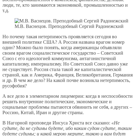
люди, те, кто занимаются экономикой, промышленностью и
т.д.
М.В. Васнецов. Преподобный Сергий Радонежский
Но почему такая нетерпимость проявляется сегодня во
внешней политике США? А Россия названа врагом номер
один? Можно было понять, когда американцы объявляли
своим врагом социалистическое государство – Советский
Союз с его идеологией коммунизма, антагонистичной
капитализму, империализму. Но Советский Союз давно уже
не существует. Россия стала такой же капиталистической
страной, как и Америка, Франция, Великобритания, Германия
и др. В чем же дело? На какой почве возникла нетерпимость,
русофобия?
А все дело в элементарном лицемерии: когда в неспособности
решить внутренние политические, экономические и
социальные проблемы пытаются обвинить не себя, а других –
Россию, Китай, Иран и другие страны.
В Нагорной проповеди Иисуса Христа все сказано:
«Не
судите, да не судимы будете, ибо каким судом судите, таким
будете судимы; и какой мерою мерите, такою и вам будут