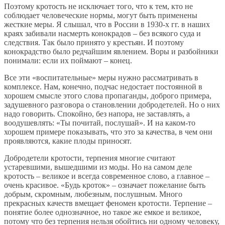
Поэтому кротость не исключает того, что к тем, кто не
соблюдает человеческие нормы, могут быть применены
жесткие меры. Я слышал, что в России в 1930-х гг. в наших
краях забивали насмерть конокрадов – без всякого суда и
следствия. Так было принято у крестьян. И поэтому
конокрадство было редчайшим явлением. Воры и разбойники
понимали: если их поймают – конец.
Все эти «воспитательные» меры нужно рассматривать в
комплексе. Нам, конечно, подчас недостает постоянной в
хорошем смысле этого слова пропаганды, доброго примера,
задушевного разговора о становлении добродетелей. Но о них
надо говорить. Спокойно, без напора, не заставлять, а
воодушевлять: «Ты почитай, послушай». И на каком-то
хорошем примере показывать, что это за качества, в чем они
проявляются, какие плоды приносят.
Добродетели кротости, терпения многие считают
устаревшими, вышедшими из моды. Но на самом деле
кротость – великое и всегда современное слово, а главное –
очень красивое. «Будь кроток» – означает пожелание быть
добрым, скромным, любезным, послушным. Много
прекрасных качеств вмещает феномен кротости. Терпение –
понятие более однозначное, но такое же емкое и великое,
потому что без терпения нельзя обойтись ни одному человеку,