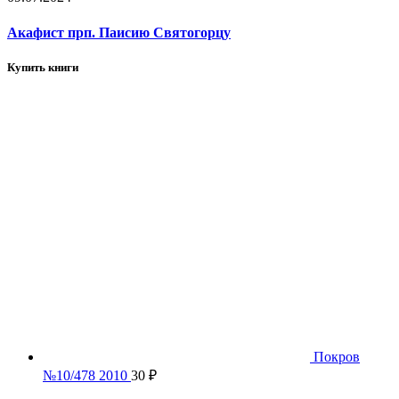
Акафист прп. Паисию Святогорцу
Купить книги
Покров
№10/478 2010
30
₽