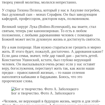
творец умной молитвы, молился непрестанно.
У старца Тихона Пелиха, который у нас в Акулове погребен,
был духовный сын – монах Серафим. Он был заведующим
кафедрой, профессором, доктором наук, полковником.
Великий хирург Лука (Войно-Ясенецкий), вы знаете, стал
святым, теперь уже канонизирован. То есть в любом
положении, с любыми дарованиями человек с помощью
Божией может вести духовную жизнь и достигнуть святости.
Ну а нам попроще. Нам нужно стараться не грешить и мирно
жить. И этого будет, пожалуй, достаточно. А дарования какие?
Если дана семья, значит, тебе дар такой дан – растить детей.
Константин Ушинский, кстати, был глубоко верующий
человек. Он высказывался очень резко: если у нас оставят
веру, богослужения, перестанут жить так, как жили наши
предки – православной жизнью, – то наши селения
наполнятся кабаками и бардаками. Боюсь, что это
пророческие слова.
Бог и творчество. Фото А. Заболоцкого
«Человек, не верующий в будущую жизнь, мертв и для этой»