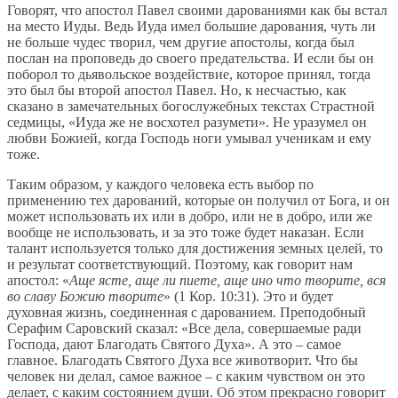
Говорят, что апостол Павел своими дарованиями как бы встал
на место Иуды. Ведь Иуда имел большие дарования, чуть ли
не больше чудес творил, чем другие апостолы, когда был
послан на проповедь до своего предательства. И если бы он
поборол то дьявольское воздействие, которое принял, тогда
это был бы второй апостол Павел. Но, к несчастью, как
сказано в замечательных богослужебных текстах Страстной
седмицы, «Иуда же не восхотел разумети». Не уразумел он
любви Божией, когда Господь ноги умывал ученикам и ему
тоже.
Таким образом, у каждого человека есть выбор по
применению тех дарований, которые он получил от Бога, и он
может использовать их или в добро, или не в добро, или же
вообще не использовать, и за это тоже будет наказан. Если
талант используется только для достижения земных целей, то
и результат соответствующий. Поэтому, как говорит нам
апостол: «
Аще ясте, аще ли пиете, аще ино что творите, вся
во славу Божию творите
» (1 Кор. 10:31). Это и будет
духовная жизнь, соединенная с дарованием. Преподобный
Серафим Саровский сказал: «Все дела, совершаемые ради
Господа, дают Благодать Святого Духа». А это – самое
главное. Благодать Святого Духа все животворит. Что бы
человек ни делал, самое важное – с каким чувством он это
делает, с каким состоянием души. Об этом прекрасно говорит