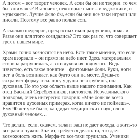
А потом – вот творит человек. А если бы он не творил, то чем
бы занимался? Вы знаете, некоторые пьют – и художники, и
музыканты. Лучше было бы, если бы они все-таки играли или
писали. Поэтому все равно польза есть.
А сколько шедевров, прекрасных икон разрушили, пожгли.
Разве они для этого созидались? Это как раз то, что совершает
грех в нашем мире.
Храмы точно возносятся на небо. Есть такое мнение, что если
храм взорвали – он прямо на небо идет. Здесь материальная
сторона разрушилась, а зато духовная поднялась. Ведь
известно, есть такое понятие – фантомные боли. Руки, ноги
нет, а боль возникает, как будто они на месте. Душа-то
сохраняет форму тела: ногу у души не отрубишь, она
духовная. Но это уже область выше нашего понимания. Как
отец Василий Серебренников, настоятель Иерусалимского
подворья, очень интересно говорил: «Мне больше всего
нравится в духовных примерах, когда ничего не поймешь».
Ему 90 лет уже было, кандидат медицинских наук, очень
духовный человек…
Что делать, если, скажем, талант ваш не дает дохода, а жить-то
все равно нужно. Значит, требуется делать то, что дает
возможность жить. Марфа-то все-таки трудилась. Ученики