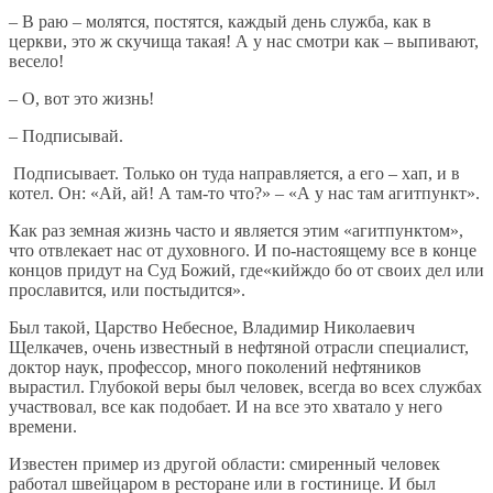
– В раю – молятся, постятся, каждый день служба, как в
церкви, это ж скучища такая! А у нас смотри как – выпивают,
весело!
– О, вот это жизнь!
– Подписывай.
Подписывает. Только он туда направляется, а его – хап, и в
котел. Он: «Ай, ай! А там-то что?» – «А у нас там агитпункт».
Как раз земная жизнь часто и является этим «агитпунктом»,
что отвлекает нас от духовного. И по-настоящему все в конце
концов придут на Суд Божий, где«кийждо бо от своих дел или
прославится, или постыдится».
Был такой, Царство Небесное, Владимир Николаевич
Щелкачев, очень известный в нефтяной отрасли специалист,
доктор наук, профессор, много поколений нефтяников
вырастил. Глубокой веры был человек, всегда во всех службах
участвовал, все как подобает. И на все это хватало у него
времени.
Известен пример из другой области: смиренный человек
работал швейцаром в ресторане или в гостинице. И был