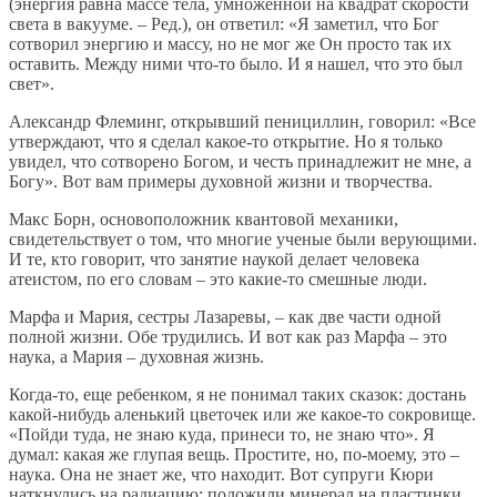
(энергия равна массе тела, умноженной на квадрат скорости
света в вакууме. – Ред.), он ответил: «Я заметил, что Бог
сотворил энергию и массу, но не мог же Он просто так их
оставить. Между ними что-то было. И я нашел, что это был
свет».
Александр Флеминг, открывший пенициллин, говорил: «Все
утверждают, что я сделал какое-то открытие. Но я только
увидел, что сотворено Богом, и честь принадлежит не мне, а
Богу». Вот вам примеры духовной жизни и творчества.
Макс Борн, основоположник квантовой механики,
свидетельствует о том, что многие ученые были верующими.
И те, кто говорит, что занятие наукой делает человека
атеистом, по его словам – это какие-то смешные люди.
Марфа и Мария, сестры Лазаревы, – как две части одной
полной жизни. Обе трудились. И вот как раз Марфа – это
наука, а Мария – духовная жизнь.
Когда-то, еще ребенком, я не понимал таких сказок: достань
какой-нибудь аленький цветочек или же какое-то сокровище.
«Пойди туда, не знаю куда, принеси то, не знаю что». Я
думал: какая же глупая вещь. Простите, но, по-моему, это –
наука. Она не знает же, что находит. Вот супруги Кюри
наткнулись на радиацию: положили минерал на пластинки,