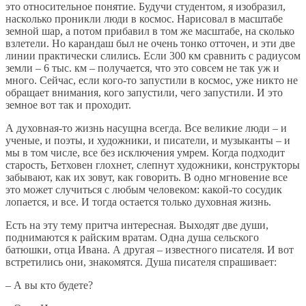
это относительное понятие. Будучи студентом, я изобразил,
насколько проникли люди в космос. Нарисовал в масштабе
земной шар, а потом прибавил в том же масштабе, на сколько
взлетели. Но карандаш был не очень тонко отточен, и эти две
линии практически слились. Если 300 км сравнить с радиусом
земли – 6 тыс. км – получается, что это совсем не так уж и
много. Сейчас, если кого-то запустили в космос, уже никто не
обращает внимания, кого запустили, чего запустили. И это
земное вот так и проходит.
А духовная-то жизнь насущна всегда. Все великие люди – и
ученые, и поэты, и художники, и писатели, и музыканты – и
мы в том числе, все без исключения умрем. Когда подходит
старость, Бетховен глохнет, слепнут художники, конструкторы
забывают, как их зовут, как говорить. В одно мгновение все
это может случиться с любым человеком: какой-то сосудик
лопается, и все. И тогда остается только духовная жизнь.
Есть на эту тему притча интересная. Выходят две души,
поднимаются к райским вратам. Одна душа сельского
батюшки, отца Ивана. А другая – известного писателя. И вот
встретились они, знакомятся. Душа писателя спрашивает:
– А вы кто будете?