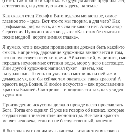
(Гете). Так просто и коротко. А будущая жизнь предполагает,
естественно, и духовную жизнь здесь, на земле.
Как сказал отец Иосиф в Ватопедском монастыре, самое
главное это – цель. Вот что-то мы творим, а для чего? Как
графоманы: рифма есть, а смысла никакого нет. Александр
Сергеевич Пушкин писал когда-то: «Как стих без мысли в
песне модной, дорога зимняя гладка».
Я думаю, что в каждом произведении должен быть какой-то
смысл. Например, дарование художника заключается в том,
что он чувствует оттенки цвета. Айвазовский, маринист, смог
передать неуловимые оттенки воды, море у него настоящее.
Или другой художник написал букет – цветы, как
натуральные. То есть он ухватил: смотришь на пейзаж и
думаешь: ух, вот бы сейчас там оказаться, такая красота! А
красота ведь Божия. И любое искусство – как прославление
красоты Божией. Смотришь – и видишь это так, как увидел
художник.
Произведение искусства должно прежде всего прославлять
Бога. Тогда его оценят. Я уже не говорю об иконах, которые
создали наши знаменитые иконописцы. Все-таки красота
меняет человека, если он не бесчувственный, конечно.
Я был знаком с одним музыкантом, гитаристом высокого