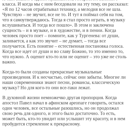
класса. И когда мы с ним беседовали на эту тему, он рассказал:
«Я по 12 часов отрабатывал технику, а мелодия все не шла.
Чувствую – не звучит, все не то. И тут я поймал себя на том,
что я самоутверждаюсь. Тогда я стал просто играть, в музыку
вслушиваться. И тогда все пошло». В этом и заключена
сущность – и в музыке, и в художестве, и в пении. Когда
человек просто поет – помните, как у Тургенева: от души,
заливается, а как это звучит – не думает, – тогда все
получается. Есть понятие – естественная постановка голоса.
Когда все идет от души и во славу Божию, то это именно то,
что нужно. А оценит кто-то или не оценит – это уже не столь
важно.
Когда-то были созданы прекрасные музыкальные
произведения. И к несчастью, сейчас они забыты. Многие ли
наши современники знают песни, романсы, классическую
музыку? Но для кого-то они все-таки лежат.
В духовной жизни немножечко другая пропорция. Когда
апостол Павел начал в афинском ареопаге говорить, остался
один человек, все остальные разошлись, но он продолжал
свою речь для одного, и этого было достаточно. То есть,
может быть, кто-то увидит или услышит эту красоту, и в нем
пробудится стремление к прекрасному.