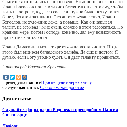
Спасителя готовились на проповедь. Но апостол и евангелист
Иоанн Богослов попал в такие обстоятельства, что ему, чтобы
жить на острове, куда его сослали, нужно было печку топить в
бане у богатой женщины. Это апостол-евангелист, Иоанн
Богослов, не художник даже, а повыше. Как он: зарывал
талант, не зарывал? Мне очень сложно в этом разобраться. По
крайней мере, потом Господь, конечно, дал ему возможность
проявить свои таланты.
Иоанн Дамаскин в монастыре отхожие места чистил. Но до
этого был визирем багдадского халифа. Да еще и поэтом. Я
думаю, если Богу угодно будет, Он даст таланту проявиться.
Протоиерей Валериан Кречетов
Предыдущая запись
Просвещение через книгу
Следующая запись
Слово «мама» дорогое
Другие
статьи
Слушайте эфиры радио Радонеж о преподобном Паисии
Святогорце
Любовь