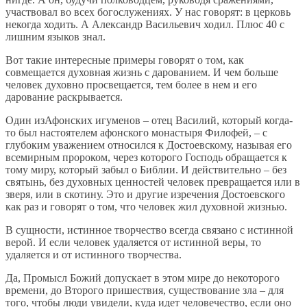
участвовал во всех богослужениях. У нас говорят: в церковь
некогда ходить. А Александр Васильевич ходил. Плюс 40 с
лишним языков знал.
Вот такие интересные примеры говорят о том, как
совмещается духовная жизнь с дарованием. И чем больше
человек духовно просвещается, тем более в нем и его
дарование раскрывается.
Один изАфонских игуменов – отец Василий, который когда-
то был настоятелем афонского монастыря Филофей, – с
глубоким уважением относился к Достоевскому, называя его
всемирным пророком, через которого Господь обращается к
тому миру, который забыл о Библии. И действительно – без
святынь, без духовных ценностей человек превращается или в
зверя, или в скотину. Это и другие изречения Достоевского
как раз и говорят о том, что человек жил духовной жизнью.
В сущности, истинное творчество всегда связано с истинной
верой. И если человек удаляется от истинной веры, то
удаляется и от истинного творчества.
Да, Промысл Божий допускает в этом мире до некоторого
времени, до Второго пришествия, существование зла – для
того, чтобы люди увидели, куда идет человечество, если оно