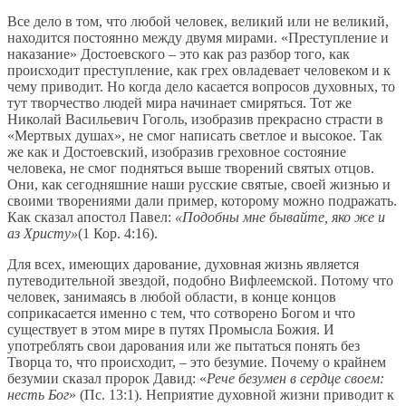
Все дело в том, что любой человек, великий или не великий,
находится постоянно между двумя мирами. «Преступление и
наказание» Достоевского – это как раз разбор того, как
происходит преступление, как грех овладевает человеком и к
чему приводит. Но когда дело касается вопросов духовных, то
тут творчество людей мира начинает смиряться. Тот же
Николай Васильевич Гоголь, изобразив прекрасно страсти в
«Мертвых душах», не смог написать светлое и высокое. Так
же как и Достоевский, изобразив греховное состояние
человека, не смог подняться выше творений святых отцов.
Они, как сегодняшние наши русские святые, своей жизнью и
своими творениями дали пример, которому можно подражать.
Как сказал апостол Павел:
«Подобны мне бывайте, яко же и
аз Христу»
(1 Кор. 4:16).
Для всех, имеющих дарование, духовная жизнь является
путеводительной звездой, подобно Вифлеемской. Потому что
человек, занимаясь в любой области, в конце концов
соприкасается именно с тем, что сотворено Богом и что
существует в этом мире в путях Промысла Божия. И
употреблять свои дарования или же пытаться понять без
Творца то, что происходит, – это безумие. Почему о крайнем
безумии сказал пророк Давид: «
Рече безумен в сердце своем:
несть Бог
» (Пс. 13:1). Неприятие духовной жизни приводит к