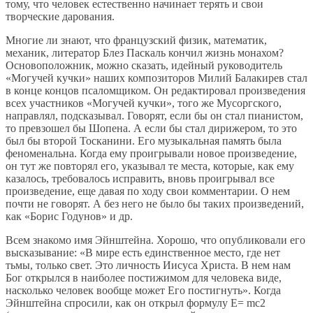
тому, что человек естественно начинает терять и свои
творческие дарования.
Многие ли знают, что французский физик, математик,
механик, литератор Блез Паскаль кончил жизнь монахом?
Основоположник, можно сказать, идейный руководитель
«Могучей кучки» наших композиторов Милий Балакирев стал
в конце концов псаломщиком. Он редактировал произведения
всех участников «Могучей кучки», того же Мусоргского,
направлял, подсказывал. Говорят, если бы он стал пианистом,
то превзошел бы Шопена. А если бы стал дирижером, то это
был бы второй Тосканини. Его музыкальная память была
феноменальна. Когда ему проигрывали новое произведение,
он тут же повторял его, указывал те места, которые, как ему
казалось, требовалось исправить, вновь проигрывал все
произведение, еще давая по ходу свои комментарии. О нем
почти не говорят. А без него не было бы таких произведений,
как «Борис Годунов» и др.
Всем знакомо имя Эйнштейна. Хорошо, что опубликовали его
высказывание: «В мире есть единственное место, где нет
тьмы, только свет. Это личность Иисуса Христа. В нем нам
Бог открылся в наиболее постижимом для человека виде,
насколько человек вообще может Его постигнуть». Когда
Эйнштейна спросили, как он открыл формулу E= mc2