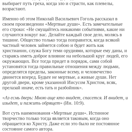
выбирает путь греха, когда зло и страсти, как плевелы,
возрастают.
Именно об этом Николай Васильевич Гоголь рассказал в
своем произведении «Мертвые души». Есть замечательные
его строки: «Не смущайтесь никакими событиями, какие ни
случаются вокруг вас. Делайте каждый свое дело, молясь в
тишине. Общество только тогда поправится, когда всякий
частный человек займется собою и будет жить как
христианин, служа Богу теми орудиями, которые ему даны, и
стараясь иметь доброе влияние на небольшой круг людей, его
окружающих. Все тогда придет в порядок, сами собой
установятся тогда правильные отношения между людьми,
определятся пределы, законные всему, и человечество
двинется вперед. Будьте не мертвые, а живые души. Нет
другой двери, кроме указанной Иисусом Христом, всяк,
прелазай иначе, есть тать и разбойник».
«
Аз есмь дверь: Мною аще кто внидет, спасется. И внидет, и
изыдет, и пажить обрящет
» (Ин. 10:9).
Вот суть наименования «Мертвые души». Истинное
творчество только тогда является таковым, когда оно
обращается ко Христу. Даже если это было не постоянное
состояние самого автора.