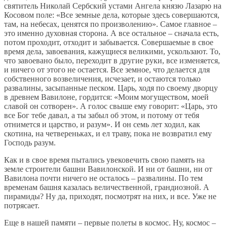
святитель Николай Сербский устами Ангела князю Лазарю на
Косовом поле: «Все земные дела, которые здесь совершаются,
там, на небесах, ценятся по произволению». Самое главное –
это именно духовная сторона. А все остальное – сначала есть,
потом проходит, отходит и забывается. Совершаемые в свое
время дела, завоевания, кажущиеся великими, ускользают. То,
что завоевано было, переходит в другие руки, все изменяется,
и ничего от этого не остается. Все земное, что делается для
собственного возвеличения, исчезает, и остаются только
развалины, засыпанные песком. Царь, ходя по своему дворцу
в древнем Вавилоне, гордится: «Моим могуществом, моей
славой он сотворен». А голос свыше ему говорит: «Царь, это
все Бог тебе давал, а ты забыл об этом, и потому от тебя
отнимется и царство, и разум». И он семь лет ходил, как
скотина, на четвереньках, и ел траву, пока не возвратил ему
Господь разум.
Как и в свое время пытались увековечить свою память на
земле строители башни Вавилонской. И ни от башни, ни от
Вавилона почти ничего не осталось – развалины. По тем
временам башня казалась величественной, грандиозной. А
пирамиды? Ну да, приходят, посмотрят на них, и все. Уже не
потрясает.
Еще в нашей памяти – первые полеты в космос. Ну, космос –