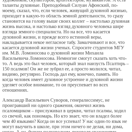
таланты духовные. Преподобный Силуан Афонский, по-
моему, сказал, что, если человек, живущий духовной жизнью,
приходит в какую-то область земной деятельности, то сразу
становится на голову выше своих коллег – настолько духовная
жизнь высока, и настолько взгляд духовного человека шире
взгляда земного специалиста. Но на все, что касается
духовной жизни, и прежде всего истинной веры,
накладывается некое негласное табу. Замалчивают и все, что
касается духовной жизни ученых. Спросите студентов МГУ
им. М.В. Ломоносова о духовной жизни Михаила
Васильевича Ломоносова. Немногие смогут сказать хоть что-
то. А ведь это был человек, который знал наизусть Псалтирь –
150 псалмов! Он же не зубрил ее, а просто молился, читал,
видимо, регулярно. Господь дал ему, конечно, память. Но
когда человек имеет духовное устроение и духовной жизни
уделяет особое внимание, то он преуспевает во всех
отношениях.
Александр Васильевич Суворов, генералиссимус, не
проигравший ни одного сражения, окончил жизнь
псаломщиком – прислуживал в церкви, читал псалмы, ходил
со свечой, как пономарь. Но кто знает, что он владел более
чем 40 языками? Когда он все успевал! У нас один-то язык не
могут выучить в школе, при этом ничего не делая, ни дома,
нигде. А он, будучи полководцем, руководя сражениями,