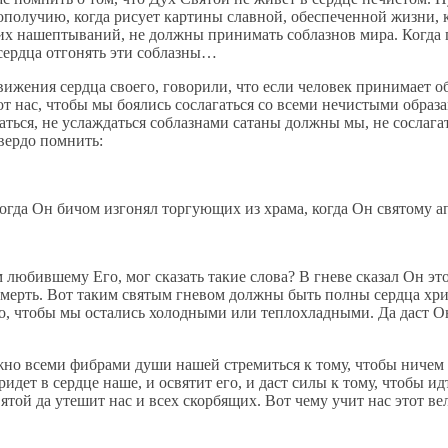
получию, когда рисует картины славной, обеспеченной жизни, к
их нашептываний, не должны принимать соблазнов мира. Когда п
сердца отгонять эти соблазны…
жения сердца своего, говорили, что если человек принимает об
от нас, чтобы мы боялись сослагаться со всеми нечистыми образа
аться, не услаждаться соблазнами сатаны должны мы, не сослага
твердо помнить:
когда Он бичом изгонял торгующих из храма, когда Он святому а
 любившему Его, мог сказать такие слова? В гневе сказал Он эт
 смерть. Вот таким святым гневом должны быть полны сердца хр
ого, чтобы мы остались холодными или теплохладными. Да даст О
о всеми фибрами души нашей стремиться к тому, чтобы ничем н
идет в сердце наше, и освятит его, и даст силы к тому, чтобы и
ятой да утешит нас и всех скорбящих. Вот чему учит нас этот 