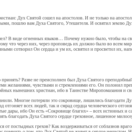
ристиан: Дух Святой сошел на апостолов. И не только на апосто
рыми, пошлю вам Духа Святого, Утешителя. И освятил землю Дух 
шел? В виде огненных языков… Почему нужно было, чтобы на св
ому что через них, через проповедь их должно было во всем ми
ными сотворил Он сердца и ум их, освятил и просветил их, нап
го принять? Разве не преисполнен был Духа Святого преподобны
семи желаниями, чувствами и стремлениями его. Он полонил пр
стойных нынешних христиан, ибо в Таинстве Миропомазания и св
охранили. Многие потеряли это сокровище, лишились благодати Д
ад отгоняет всех людей, так и смрад сердца человеческого отгон
ые дары, ибо Он есть «Сокровище благих» – всех истинных и са
иять благодать Духа Святого сердце греховное, лишенное милос
ся от постыдных грехов? Как воздерживаться от соблазнов врагов
с помнить о том, что Дух Святой не живет в сердце нечистом. Ну