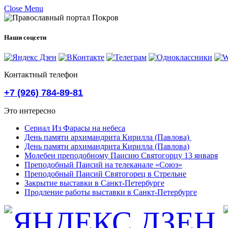
Close Menu
Наши соцсети
Контактный телефон
+7 (926) 784-89-81
Это интересно
Сериал Из Фарасы на небеса
День памяти архимандрита Кирилла (Павлова)
День памяти архимандрита Кирилла (Павлова)
Молебен преподобному Паисию Святогорцу 13 января
Преподобный Паисий на телеканале «Союз»
Преподобный Паисий Святогорец в Стрельне
Закрытие выставки в Санкт-Петербурге
Продление работы выставки в Санкт-Петербурге