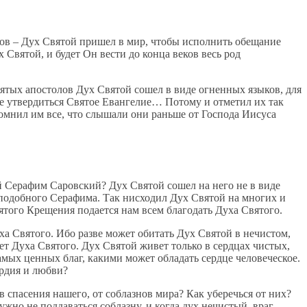
лов – Дух Святой пришел в мир, чтобы исполнить обещание
Святой, и будет Он вести до конца веков весь род
ятых апостолов Дух Святой сошел в виде огненных языков, для
ре утвердиться Святое Евангелие… Потому и отметил их так
омнил им все, что слышали они раньше от Господа Иисуса
й Серафим Саровский? Дух Святой сошел на него не в виде
еподобного Серафима. Так нисходил Дух Святой на многих и
ятого Крещения подается нам всем благодать Духа Святого.
уха Святого. Ибо разве может обитать Дух Святой в нечистом,
яет Духа Святого. Дух Святой живет только в сердцах чистых,
мых ценных благ, какими может обладать сердце человеческое.
ердия и любви?
 спасения нашего, от соблазнов мира? Как уберечься от них?
жно не поддаваться соблазну, и когда дух нечистый, враг