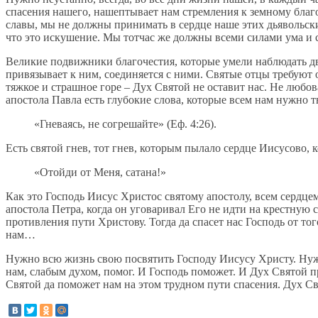
спасения нашего, нашептывает нам стремления к земному благо
славы, мы не должны принимать в сердце наше этих дьявольск
что это искушение. Мы тотчас же должны всеми силами ума и 
Великие подвижники благочестия, которые умели наблюдать дви
привязывает к ним, соединяется с ними. Святые отцы требуют 
тяжкое и страшное горе – Дух Святой не оставит нас. Не любов
апостола Павла есть глубокие слова, которые всем нам нужно 
«Гневаясь, не согрешайте» (Еф. 4:26).
Есть святой гнев, тот гнев, которым пылало сердце Иисусово, 
«Отойди от Меня, сатана!»
Как это Господь Иисус Христос святому апостолу, всем сердцем
апостола Петра, когда он уговаривал Его не идти на крестную
противления пути Христову. Тогда да спасет нас Господь от т
нам…
Нужно всю жизнь свою посвятить Господу Иисусу Христу. Нужн
нам, слабым духом, помог. И Господь поможет. И Дух Святой пр
Святой да поможет нам на этом трудном пути спасения. Дух Св