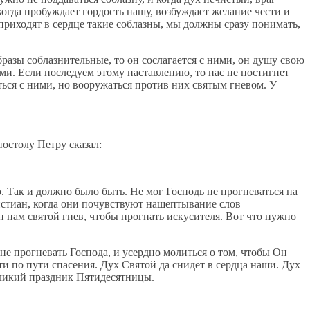
огда пробуждает гордость нашу, возбуждает желание чести и
риходят в сердце такие соблазны, мы должны сразу понимать,
разы соблазнительные, то он сослагается с ними, он душу свою
ми. Если последуем этому наставлению, то нас не постигнет
ться с ними, но вооружаться против них святым гневом. У
постолу Петру сказал:
о. Так и должно было быть. Не мог Господь не прогневаться на
истиан, когда они почувствуют нашептывание слов
н нам святой гнев, чтобы прогнать искусителя. Вот что нужно
е прогневать Господа, и усердно молиться о том, чтобы Он
дти по пути спасения. Дух Святой да снидет в сердца наши. Дух
великий праздник Пятидесятницы.