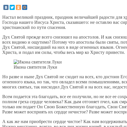
Настал великий праздник, праздник величайшей радости для х
Господа нашего Иисуса Христа, сказавшего: не оставлю вас си
христианский по пути спасения.
Дух Святой прежде всего снизошел на апостолов. И как снизо
всех видимо и ощутимо? Потому что апостолы были святы, пот
Дух Святой, нисшедший на них в виде огненных языков. Огнен
Христа, и подал им силы, чтобы весь мир ко Христу привести.
Икона святителя Луки
Но разве и ныне Дух Святой не сходит на всех, кто достоин Е
огненного языка, но так, что овладел всеми помышлениями, в
многих святых, так нисходил Дух Святой и на всех нас, недо
Всем подается эта благодать, все ее получили, но не все ее с
полном греха сердце человека? Как дым отгоняет пчел, как смр
только им подает Он Свою Божественную благодать, Свои Свят
Разве может восприять их сердце нечистое? Разве может воспр
А как же нам приобрести сердце чистое? Как нам воздерживать
Нужно неустанно, всегда, во все дни жизни нашей, в каждый ча