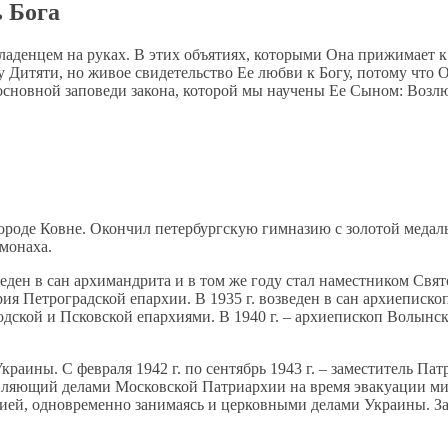
 Бога
денцем на руках. В этих объятиях, которыми Она прижимает к С
Дитяти, но живое свидетельство Ее любви к Богу, потому что Он
 основной заповеди закона, которой мы научены Ее Сыном: Возлю
городе Ковне. Окончил петербургскую гимназию с золотой медал
монаха.
озведен в сан архимандрита и в том же году стал наместником С
рия Петроградской епархии. В 1935 г. возведен в сан архиеписк
дской и Псковской епархиями. В 1940 г. – архиепископ Волынски
Украины. С февраля 1942 г. по сентябрь 1943 г. – заместитель 
вляющий делами Московской Патриархии на время эвакуации мит
ей, одновременно занимаясь и церковными делами Украины. За