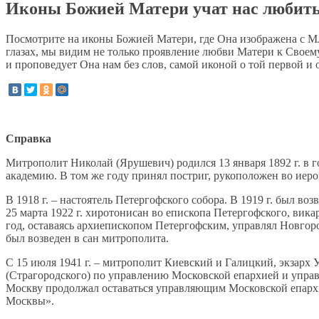
Иконы Божией Матери учат нас любить
Посмотрите на иконы Божией Матери, где Она изображена с Мла
глазах, мы видим не только проявление любви Матери к Своему 
и проповедует Она нам без слов, самой иконой о той первой и
Справка
Митрополит Николай (Ярушевич) родился 13 января 1892 г. в 
академию. В том же году принял постриг, рукоположен во иеро
В 1918 г. – настоятель Петергофского собора. В 1919 г. был в
25 марта 1922 г. хиротонисан во епископа Петергофского, вика
год, оставаясь архиепископом Петергофским, управлял Новгоро
был возведен в сан митрополита.
С 15 июля 1941 г. – митрополит Киевский и Галицкий, экзарх 
(Страгородского) по управлению Московской епархией и упра
Москву продолжал оставаться управляющим Московской епархи
Москвы».