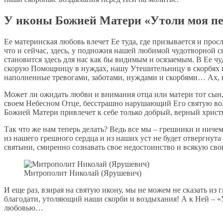
У иконы Божией Матери «Утоли моя п
Ее материнская любовь влечет Ее туда, где призывается и прос
что и сейчас, здесь, у подножия нашей любимой чудотворной 
становится здесь для нас как бы видимым и осязаемым. В Ее 
скорую Помощницу в нуждах, нашу Утешительницу в скорбях и
наполненные тревогами, заботами, нуждами и скорбями… Ах, как
Может ли ожидать любви и внимания отца или матери тот сын, 
своем Небесном Отце, бесстрашно нарушающий Его святую вол
Божией Матери привлечет к себе только добрый, верный христ
Так что же нам теперь делать? Ведь все мы – грешники и ниче
из нашего грешного сердца и из наших уст не будет отвергнут
святыни, смиренно сознавать свое недостоинство и всякую сво
Митрополит Николай (Ярушевич)
И еще раз, взирая на святую икону, мы не можем не сказать и
благодати, утоляющий наши скорби и воздыхания! А к Ней – «У
любовью…