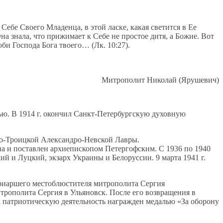
ебе Своего Младенца, в этой ласке, какая светится в Ее
а знала, что прижимает к Себе не простое дитя, а Божие. Вот
би Господа Бога твоего… (Лк. 10:27).
Митрополит Николай (Ярушевич)
ью. В 1914 г. окончил Санкт-Петербургскую духовную
вято-Троицкой Александро-Невской Лавры.
опа и поставлен архиепископом Петергофским. С 1936 по 1940
й и Луцкий, экзарх Украины и Белоруссии. 9 марта 1941 г.
Патриаршего местоблюстителя митрополита Сергия
рополита Сергия в Ульяновск. После его возвращения в
 патриотическую деятельность награжден медалью «За оборону