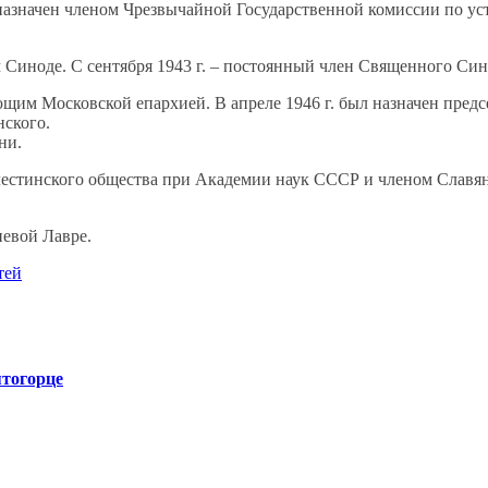
 назначен членом Чрезвычайной Государственной комиссии по у
 Синоде. С сентября 1943 г. – постоянный член Священного Син
ющим Московской епархией. В апреле 1946 г. был назначен пред
нского.
ни.
лестинского общества при Академии наук СССР и членом Славян
иевой Лавре.
тей
тогорце