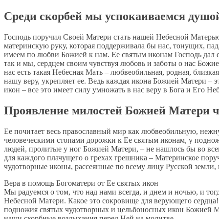
Среди скорбей мы успокаиваемся душой
Господь поручил Своей Матери стать нашей Небесной Матерью,
материнскую руку, которая поддерживала бы нас, тонущих, п
имеем по любви Божией к нам. Ее святым иконам Господь дал с
так и мы, сердцем своим чувствуя любовь и заботы о нас Божие
нас есть такая Небесная Мать – любвеобильная, родная, близ
нашу веру, укрепляет ее. Ведь каждая икона Божией Матери – 
икон – все это имеет силу умножать в нас веру в Бога и Его Н
Проявление милостей Божией Матери ч
Ее почитает весь православный мир как любвеобильную, нежн
человеческими стопами дорожки к Ее святым иконам, у поднож
людей, пролитые у ног Божией Матери, – не нашлось бы во всем
для каждого плачущего о грехах грешника – Материнское пору
чудотворные иконы, рассеянные по всему лицу Русской земли,
Вера в помощь Богоматери от Ее святых икон
Мы радуемся о том, что над нами всегда, и днем и ночью, и то
Небесной Матери. Какое это сокровище для верующего сердца! 
подножия святых чудотворных и цельбоносных икон Божией Мат
наши скорбные воздыхания перед Ней на молитве.