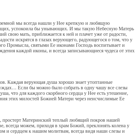
и земной мы всегда нашли у Нее крепкую и любящую
ачущих, успокоила бы унывающих. И мы такую Небесную Матерь
ий свою мать, приближается к ней и плачет уже от радости,
адости искрятся в глазах верующего, радующегося о том, что у
рого Промысла, святыми Ее иконами Господь воспитывает и
ождения каждой иконы, и всегда записывающиеся чудеса от этих
ков. Каждая верующая душа хорошо знает утоптанные
нуждах… Если бы можно было собрать в одну чашу все слезы
уша, что для каждого скорбного сердца у Нее есть утешение,
ения этих милостей Божией Матери через неисчислимые Ее
ваем, простерт Материнский теплый любящий покров нашей
, всегда можем, приходя в храм Божий, преклонять колена у
ом и сердцем к нашим молитвам, всегда видя наши слезы и