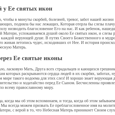
 у Ее святых икон
 чтобы в минуты скорбей, болезней, тревог, забот нашей жизн
адающих, подняла бы нас лежащих, Которая отерла бы слезы пл
илу низводить благословение Его на нас. И как ребенок, нашедш
й Матери, успокаиваемся душой около Ее святых икон, и слезы р
кая каждой верующей душе. В путях Своего Божественного и муд
это живая летопись чудес, исходивших от Нее. И история происх
ебесную Матерь.
ерез Ее святые иконы
ую, ласковую Мать, Друга всех страдальцев и кающихся грешни
ия которых раскрываются сердца людей в их скорбях, заботах, 
 мире такого водоема для этих слез! И хорошо знает верующая д
чительство и ходатайство перед Ее Сыном. Бесчисленны проявл
 по всему православному миру.
гда, когда мы об этом вспоминаем, и тогда, когда об этом забы
Мы всегда можем призвать Ее преблагословенное имя на молитве
ери, с верой в то, что Небесная Матерь приникнет Своим слух