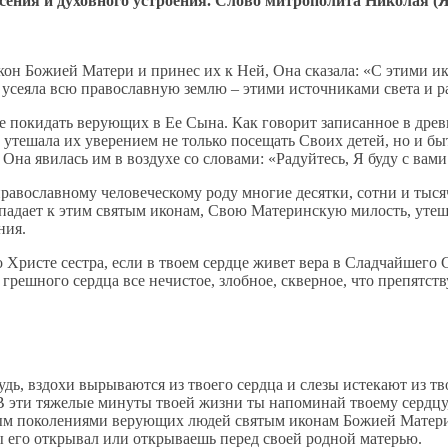
сения и духовного устроения. Слово митрополита Николая (
икон Божией Матери и принес их к Ней, Она сказала: «С этими и
 усеяла всю православную землю – этими источниками света и 
 покидать верующих в Ее Сына. Как говорит записанное в древн
утешала их уверением не только посещать Своих детей, но и быт
Она явилась им в воздухе со словами: «Радуйтесь, Я буду с вами
православному человеческому роду многие десятки, сотни и тыс
падает к этим святым иконам, Свою Материнскую милость, утеша
ния.
о Христе сестра, если в твоем сердце живет вера в Сладчайшего 
из грешного сердца все нечистое, злобное, скверное, что препятс
удь, вздохи вырываются из твоего сердца и слезы истекают из тв
 эти тяжелые минуты твоей жизни ты напоминай твоему сердцу, е
м поколениями верующих людей святым иконам Божией Матери, 
ы его открывал или открываешь перед своей родной матерью.