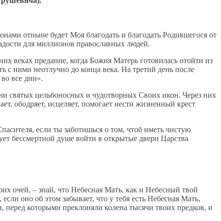
Ярушевича).
конами отныне будет Моя благодать и благодать Родившегося от
радости для миллионов православных людей.
их веках предание, когда Божия Матерь готовилась отойти из
ь с ними неотлучно до конца века. На третий день после
 во все дни».
ячи святых цельбоносных и чудотворных Своих икон. Через них
ет, ободряет, исцеляет, помогает нести жизненный крест
Спасителя, если ты заботишься о том, чтоб иметь чистую
твует бессмертной душе войти в открытые двери Царства
оих очей, – знай, что Небесная Мать, как и Небесный твой
сли оно об этом забывает, что у тебя есть Небесная Мать,
перед которыми преклоняли колена тысячи твоих предков, и