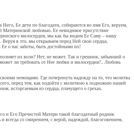
 Него, Ее дети по благодати, собираются во имя Его, веруем,
оей Материнской любовью. Ее невидимое присутствие
теринского милосердия, мы как бы видим Ее Саму – нашу
Веруя в это, мы открываем перед Ней свои сердца,
 Ее о нас заботы, быть достойными их!
полняет их воли? Нет, не может. Так и грешник, забывший о
может ли требовать от Нее любви и милосердия?.. Любовь
 своими немощами. Где почерпнуть надежду на то, что молитва
 всего, перед тем, как подойти с молитвою к подножию нашей
хом, исторгаемым из сердца, плачущего о грехах.
воего и Его Пречистой Матери такой благодатный родник
и всегда со смирением, с верой, надеждой, благоговением,