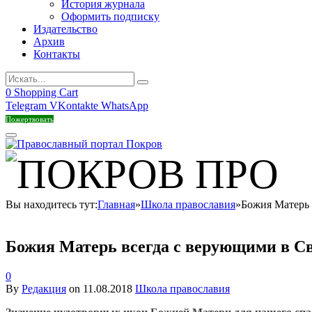
История журнала
Оформить подписку
Издательство
Архив
Контакты
0
Shopping Cart
Telegram
VKontakte
WhatsApp
Пожертвовать
Вы находитесь тут:
Главная
»
Школа православия
»
Божия Матерь 
Божия Матерь всегда с верующими в С
0
By
Редакция
on
11.08.2018
Школа православия