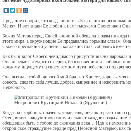
Значение чудотворных икон Божией Матери для нашего спа
Предание говорит, что когда апостол Лука написал несколько 
Меня». И вот знаки Ее любви к нам: тысячами Своих икон Она
Божия Матерь перед Своей кончиной обещала людям никогда не
этого мира, а окружающие Ее предавались горьким слезам, Она 
Своего преславного успения, когда апостолы собрались вместе, 
Как бы в залог Своего невидимого присутствия Она даровала 
Она передает всем, кто с верою, благоговением и любовью при
каждому, ищущему на своем земном пути небесного подкрепле
Она всегда с тобой, дорогой мой брат во Христе, дорогая моя в
совесть, сделать себя лучше, добрее, смиреннее и искоренить 
Небесного.
Митрополит Крутицкий Николай (Ярушевич)
Когда ты скорбишь, плачешь, унываешь, печаль терзает твою гр
Отец, видят каждую твою слезу и слышат каждое воздыхание. В
обещавшая быть с тобою до скончания века… Иди к намоленны
открой свое страждущее сердце пред Небесной Матерью, как т