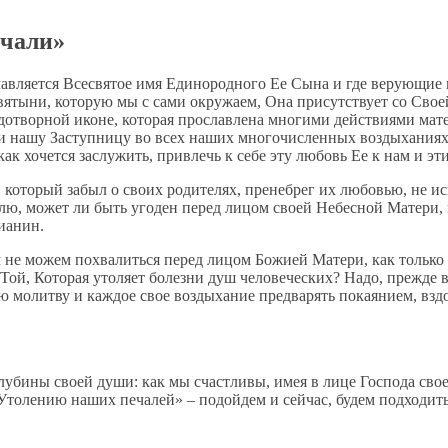
ечали»
лавляется Всесвятое имя Единородного Ее Сына и где верующие в
святыни, которую мы с сами окружаем, Она присутствует со Св
чудотворной иконе, которая прославлена многими действиями ма
 нашу Заступницу во всех наших многочисленных воздыханиях. 
 хочется заслужить, привлечь к себе эту любовь Ее к нам и эти
который забыл о своих родителях, пренебрег их любовью, не ис
ю, может ли быть угоден перед лицом своей Небесной Матери, 
ианин.
м не можем похвалиться перед лицом Божией Матери, как только
а Той, Которая утоляет болезни душ человеческих? Надо, прежде
ю молитву и каждое свое воздыхание предварять покаянием, вздо
з глубины своей души: как мы счастливы, имея в лице Господа с
толению наших печалей» – подойдем и сейчас, будем подходить 