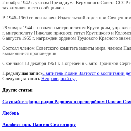
2 ноября 1942 г. указом Президиума Верховного Совета СССР
захватчиков и его сообщников.
В 1946–1960 гг. возглавлял Издательский отдел при Священном
28 января 1944 г. назначен митрополитом Крутицким, управля
г. митрополиту Николаю присвоен титул Крутицкого и Коломе
6 августа 1955 г. награжден орденом Трудового Красного знаме
Состоял членом Советского комитета защиты мира, членом Па
выдающийся проповедник.
Скончался 13 декабря 1961 г. Погребен в Свято-Троицкой Серг
Предыдущая запись
Святитель Иоанн Златоуст о воспитании де
Следующая запись
Неправедный суд
Другие
статьи
Слушайте эфиры радио Радонеж о преподобном Паисии Свя
Любовь
Акафист прп. Паисию Святогорцу