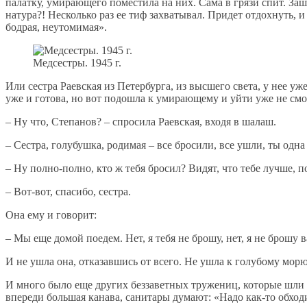
палатку, умирающего поместила на них. Сама в грязи спит. Заше
натура?! Несколько раз ее тиф захватывал. Придет отдохнуть, и 
бодрая, неутомимая».
Медсестры. 1945 г.
Или сестра Раевская из Петербурга, из высшего света, у нее уж
уже и готова, но вот подошла к умирающему и уйти уже не смо
– Ну что, Степанов? – спросила Раевская, входя в шалаш.
– Сестра, голубушка, родимая – все бросили, все ушли, ты одна
– Ну полно-полно, кто ж тебя бросил? Видят, что тебе лучше, 
– Вот-вот, спасибо, сестра.
Она ему и говорит:
– Мы еще домой поедем. Нет, я тебя не брошу, нет, я не брошу в
И не ушла она, отказавшись от всего. Не ушла к голубому мор
И много было еще других беззаветных тружениц, которые шли «
впереди большая канава, санитары думают: «Надо как-то обходит