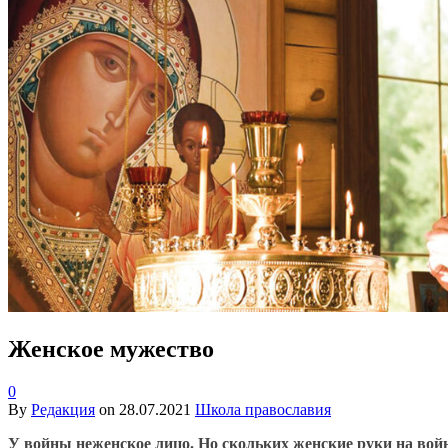
Женское мужество
0
By
Редакция
on
28.07.2021
Школа православия
У войны неженское лицо. Но скольких женские руки на во