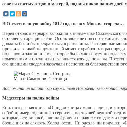
советы святых отцов и матерей, подвижников наших дней 
В Отечественную войну 1812 года не вся Москва сгорела…
Перед отходом варвары заложили в подземелье Смоленского соб
оставлены горящие свечи. Огонь зловеще полз по зажигательн
должны были бы превратиться в развалины. Растерянные монах
проявила в такой напряженный момент храбрость и распорядит
подвалов и залили пламя, которое было уже совсем неподалеку
помещениям и потушили начавшиеся кое-где пожары. Преступн
его дивными сводами зазвучали песнопения благодарственно
Марат Самсонов. Сестрица
Воспоминания штатного служителя Новодевичьего монастыр
Медсестры на полях войны
Есть интересная книга «О подвижницах милосердия», в котор
собой пример подлинного героизма, настоящей великой жертв
которые, оставив всё, шли на фронт и наравне с солдатами пере
брошенная на слякоть. Холод, осень. Ни одеяла, ни подушки. «