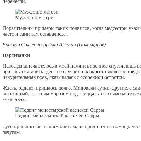
перенесли.
Мужество матери
Поразительны примеры таких подвигов, когда медсестры ухажи
часто и сами там оставались…
Епископ Солнечногорский Алексий (Поликарпов)
Партизанки
Навсегда запечатлелось в моей памяти виденное спустя лишь 
бригады оказались здесь не случайно: в окрестных лесах предс
изнурительных боев, сказывалась с особенной остротой.
Ждать, однако, пришлось долго. Миновали сутки, другие, а само
вьюжистый, с лютым морозом под тридцать, со злыми метелями
землянках.
Подвиг монастырской казначеи Сарры
Туго пришлось бы нашим бойцам, не приди им на помощь местн
лачугам.