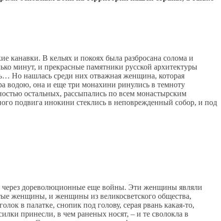
е канавки. В кельях и покоях была разбросана солома и
лько минут, и прекрасные памятники русской архитектуры
ть… Но нашлась среди них отважная женщина, которая
ра водою, она и еще три монахини ринулись в темноту
нностью остальных, рассыпались по всем монастырским
ого подвига инокини стеклись в неповрежденный собор, и под
шли через дореволюционные еще войны. Эти женщины являли
стые женщины, и женщины из великосветского общества,
лок в палатке, снопик под голову, серая рвань какая-то,
илки принесли, в чем раненых носят, – и те сволокла в