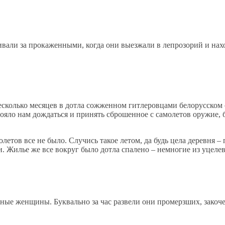
вали за прокаженными, когда они выезжали в лепрозорий и нахо
несколько месяцев в дотла сожженном гитлеровцами белорусском
тояло нам дождаться и принять сброшенное с самолетов оружие, 
летов все не было. Случись такое летом, да будь цела деревня –
. Жилье же все вокруг было дотла спалено – немногие из уцеле
ые женщины. Буквально за час развели они промерзших, закоче