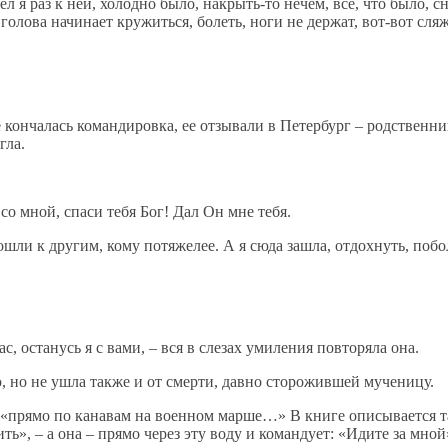
л я раз к ней, холодно было, накрыть-то нечем, все, что было, с
голова начинает кружиться, болеть, ноги не держат, вот-вот сляж
е кончалась командировка, ее отзывали в Петербург – родственни
гла.
 со мной, спаси тебя Бог! Дал Он мне тебя.
пошли к другим, кому потяжелее. А я сюда зашла, отдохнуть, побо
ас, останусь я с вами, – вся в слезах умиления повторяла она.
ю, но не ушла также и от смерти, давно сторожившей мученицу.
прямо по канавам на военном марше…» В книге описывается тако
ь», – а она – прямо через эту воду и командует: «Идите за мной»,