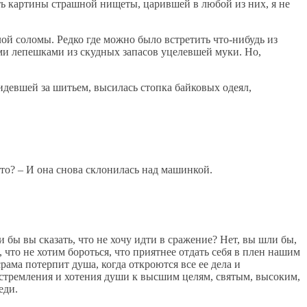
ыть картины страшной нищеты, царившей в любой из них, я не
ой соломы. Редко где можно было встретить что-нибудь из
ми лепешками из скудных запасов уцелевшей муки. Но,
идевшей за шитьем, высилась стопка байковых одеял,
 кто? – И она снова склонилась над машинкой.
 бы вы сказать, что не хочу идти в сражение? Нет, вы шли бы,
 что не хотим бороться, что приятнее отдать себя в плен нашим
рама потерпит душа, когда откроются все ее дела и
 стремления и хотения души к высшим целям, святым, высоким,
еди.