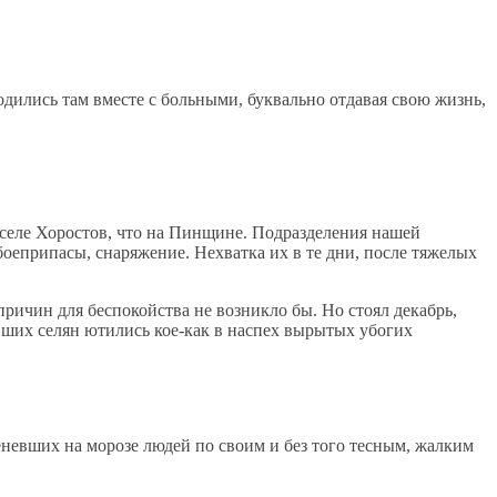
дились там вместе с больными, буквально отдавая свою жизнь,
 селе Хоростов, что на Пинщине. Подразделения нашей
боеприпасы, снаряжение. Нехватка их в те дни, после тяжелых
 причин для беспокойства не возникло бы. Но стоял декабрь,
вших селян ютились кое-как в наспех вырытых убогих
невших на морозе людей по своим и без того тесным, жалким