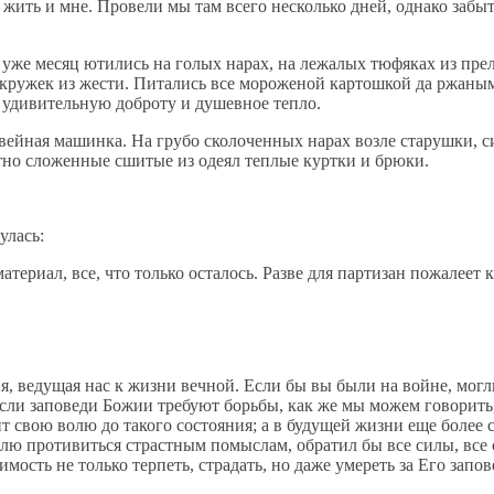
 жить и мне. Провели мы там всего несколько дней, однако заб
уже месяц ютились на голых нарах, на лежалых тюфяках из прел
а кружек из жести. Питались все мороженой картошкой да ржаны
е удивительную доброту и душевное тепло.
швейная машинка. На грубо сколоченных нарах возле старушки, с
атно сложенные сшитые из одеял теплые куртки и брюки.
улась:
атериал, все, что только осталось. Разве для партизан пожалеет
, ведущая нас к жизни вечной. Если бы вы были на войне, могли
если заповеди Божии требуют борьбы, как же мы можем говорить,
т свою волю до такого состояния; а в будущей жизни еще более с
лю противиться страстным помыслам, обратил бы все силы, все
ость не только терпеть, страдать, но даже умереть за Его запов