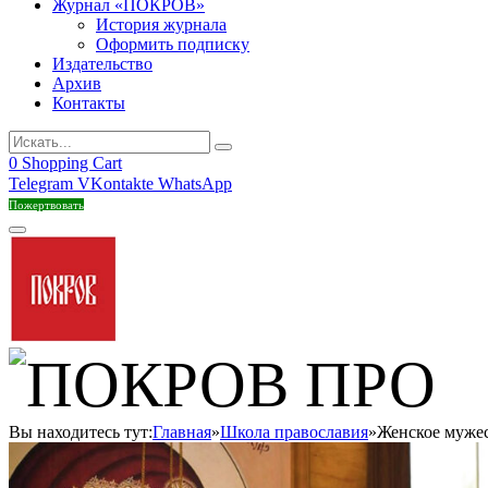
Журнал «ПОКРОВ»
История журнала
Оформить подписку
Издательство
Архив
Контакты
0
Shopping Cart
Telegram
VKontakte
WhatsApp
Пожертвовать
Вы находитесь тут:
Главная
»
Школа православия
»
Женское муже