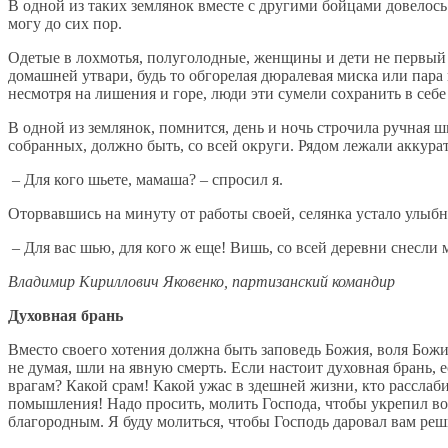
В одной из таких землянок вместе с другими бойцами довелось
могу до сих пор.
Одетые в лохмотья, полуголодные, женщины и дети не первый 
домашней утвари, будь то обгорелая дюралевая миска или пар
несмотря на лишения и горе, люди эти сумели сохранить в себ
В одной из землянок, помнится, день и ночь строчила ручная 
собранных, должно быть, со всей округи. Рядом лежали аккур
– Для кого шьете, мамаша? – спросил я.
Оторвавшись на минуту от работы своей, селянка устало улыбн
– Для вас шью, для кого ж еще! Вишь, со всей деревни снесли м
Владимир Кириллович Яковенко, партизанский командир
Духовная брань
Вместо своего хотения должна быть заповедь Божия, воля Божия
не думая, шли на явную смерть. Если настоит духовная брань, 
врагам? Какой срам! Какой ужас в здешней жизни, кто расслаби
помышления! Надо просить, молить Господа, чтобы укрепил во
благородным. Я буду молиться, чтобы Господь даровал вам решим