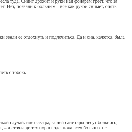
несла туда. Сидит дрожит и руки над фонарем греет, что за
ет. Нет, позвали к больным – все как рукой снимет, опять
ки звали ее отдохнуть и подлечиться. Да и она, кажется, была
леть с тобою.
й случай: идет сестра, за ней санитары несут больного,
 – и стояла до тех пор в воде, пока всех больных не