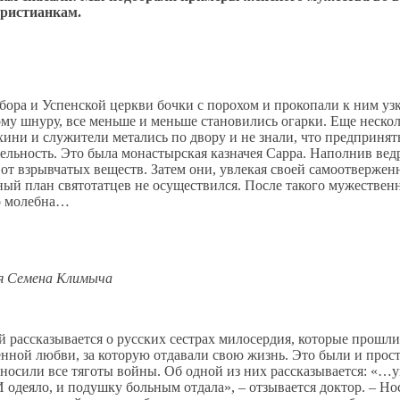
христианкам.
ора и Успенской церкви бочки с порохом и прокопали к ним узки
ому шнуру, все меньше и меньше становились огарки. Еще неско
ини и служители метались по двору и не знали, что предприня
ельность. Это была монастырская казначея Сарра. Наполнив вед
 от взрывчатых веществ. Затем они, увлекая своей самоотверже
ый план святотатцев не осуществился. После такого мужественн
го молебна…
я Семена Климыча
ой рассказывается о русских сестрах милосердия, которые про
енной любви, за которую отдавали свою жизнь. Это были и про
носили все тяготы войны. Об одной из них рассказывается: «…уго
И одеяло, и подушку больным отдала», – отзывается доктор. – Нос