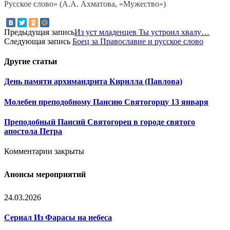
Русское слово» (А.А. Ахматова, «Мужество»)
Предыдущая запись
Из уст младенцев Ты устроил хвалу…
Следующая запись
Боец за Православие и русское слово
Другие
статьи
День памяти архимандрита Кирилла (Павлова)
Молебен преподобному Паисию Святогорцу 13 января
Преподобный Паисий Святогорец в городе святого
апостола Петра
Комментарии закрыты
Анонсы мероприятий
24.03.2026
Сериал Из Фарасы на небеса