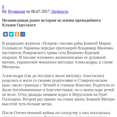
0
By
Редакция
on
06.07.2017
Личность
Незаписанная ранее история из жизни преподобного
Кукши Одесского
В редакцию журнала «Покров» письмо рабы Божией Марии
Головаш из Украины передал протоиерей Владимир Маленко,
настоятель Покровского храма села Вишнево Курской
епархии. В письме изложено жизнеописание ее духовной
матери, украинской монахини матушки Александры, в схиме
Михаилы.
Александра (так до пострига звали матушку Анастасию)
родилась и жила со своими родителями в Ставропольском
крае, около границы с Чечней в станице Ипатово. Родители ее
были богобоязненные и благочестивые, но о монастыре речей
не вели. Отец дважды пешком ходил в Иерусалим на Гроб
Господень. Второй раз принес на спине икону Божией Матери
высотой чуть больше метра.
После Отечественной войны по соседству у них поселилась