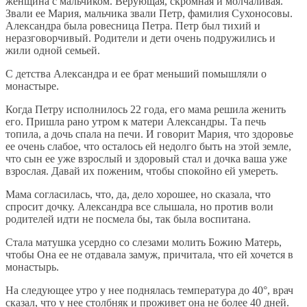
женщина с мальчиком. Верующая, скромная и молчаливая.
Звали ее Мария, мальчика звали Петр, фамилия Сухоносовы.
Александра была ровесница Петра. Петр был тихий и
неразговорчивый. Родители и дети очень подружились и
жили одной семьей.
С детства Александра и ее брат меньший помышляли о
монастыре.
Когда Петру исполнилось 22 года, его мама решила женить
его. Пришла рано утром к матери Александры. Та печь
топила, а дочь спала на печи. И говорит Мария, что здоровье
ее очень слабое, что осталось ей недолго быть на этой земле,
что сын ее уже взрослый и здоровый стал и дочка ваша уже
взрослая. Давай их поженим, чтобы спокойно ей умереть.
Мама согласилась, что, да, дело хорошее, но сказала, что
спросит дочку. Александра все слышала, но против воли
родителей идти не посмела бы, так была воспитана.
Стала матушка усердно со слезами молить Божию Матерь,
чтобы Она ее не отдавала замуж, причитала, что ей хочется в
монастырь.
На следующее утро у нее поднялась температура до 40°, врач
сказал, что у нее столбняк и проживет она не более 40 дней.