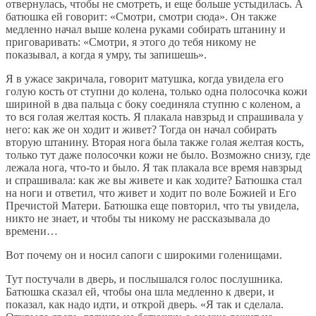
отвернулась, чтобы не смотреть, и еще больше устыдилась. А
батюшка ей говорит: «Смотри, смотри сюда». Он также
медленно начал выше колена руками собирать штанину и
приговаривать: «Смотри, я этого до тебя никому не
показывал, а когда я умру, ты запишешь».
Я в ужасе закричала, говорит матушка, когда увидела его
голую кость от ступни до колена, только одна полосочка кожи
шириной в два пальца с боку соединяла ступню с коленом, а
то вся голая желтая кость. Я плакала навзрыд и спрашивала у
него: как же он ходит и живет? Тогда он начал собирать
вторую штанину. Вторая нога была также голая желтая кость,
только тут даже полосочки кожи не было. Возможно снизу, где
лежала нога, что-то и было. Я так плакала все время навзрыд
и спрашивала: как же вы живете и как ходите? Батюшка стал
на ноги и ответил, что живет и ходит по воле Божией и Его
Пречистой Матери. Батюшка еще повторил, что ты увидела,
никто не знает, и чтобы ты никому не рассказывала до
времени…
Вот почему он и носил сапоги с широкими голенищами.
Тут постучали в дверь, и послышался голос послушника.
Батюшка сказал ей, чтобы она шла медленно к двери, и
показал, как надо идти, и открой дверь. «Я так и сделала.