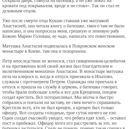
Открыла дверь, глянула на батюшку, а он уже лежит на
кровати под покрывалом, вроде и не стоял». Так он стал ее
духовным отцом.
Уже после смерти отца Кукши ставшая уже матушкой
Анастасией, она читала книгу о батюшке, такого там не было
написано, и она попросила меня, грешную и ленивую рабу
Божию Марию Головаш, ее чадо, написать это повествование.
Матушка Анастасия подвизалась в Покровском женском
монастыре в Киеве, там она и похоронена.
Петр впоследствии не женился, стал священником-целибатом
и на протяжении всей своей жизни был благодетелем и
молитвенником монахини Анастасии. В монастыре матушка
пела на клиросе и, когда в отпуск приезжала в Ипатово,
служила с протоиереем Петром. Однажды она приехала в
отпуск и пришла на службу в церковь, а батюшка говорит,
чтобы брали побольше хлеба и все для Крещения, поедем
солдат крестить. Все поторапливал. Мы молча и быстро
собрались и поехали на заставу, не смея ничего спрашивать.
Крестили всех, кто не был крещен, а крещен был только
офицер. Все солдаты голодные, трое суток ничего не ели.
Один солдат (часовой) увидел, что ребята едят хлеб, – оставил
пост и прибежал. Офицер хотел его расстрелять за это, но
батюшка заступился. Сразу не поняли, почему такая спешка в