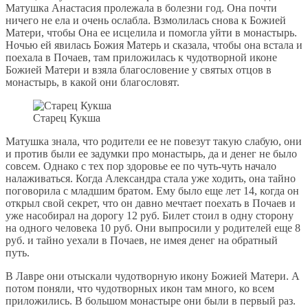
Матушка Анастасия пролежала в болезни год. Она почти
ничего не ела и очень ослабла. Взмолилась снова к Божией
Матери, чтобы Она ее исцелила и помогла уйти в монастырь.
Ночью ей явилась Божия Матерь и сказала, чтобы она встала и
поехала в Почаев, там приложилась к чудотворной иконе
Божией Матери и взяла благословение у святых отцов в
монастырь, в какой они благословят.
Старец Кукша
Матушка знала, что родители ее не повезут такую слабую, они
и против были ее задумки про монастырь, да и денег не было
совсем. Однако с тех пор здоровье ее по чуть-чуть начало
налаживаться. Когда Александра стала уже ходить, она тайно
поговорила с младшим братом. Ему было еще лет 14, когда он
открыл свой секрет, что он давно мечтает поехать в Почаев и
уже насобирал на дорогу 12 руб. Билет стоил в одну сторону
на одного человека 10 руб. Они выпросили у родителей еще 8
руб. и тайно уехали в Почаев, не имея денег на обратный
путь.
В Лавре они отыскали чудотворную икону Божией Матери. А
потом поняли, что чудотворных икон там много, ко всем
приложились. В большом монастыре они были в первый раз.