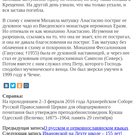
Крещении. На другой день узнали, что мы только уехали, и
вся застава погибла.
В схиму с именем Михаила матушку Анастасию постриг ее
духовное чадо из Введенского монастыря иеромонах Еразм.
Но отпевали ее как монахиню Анастасию. Игумения не
разрешила, ссылаясь на то, что она не знает, кто ее постригал,
и она не давала благословения на постриг. Так матушку без
облачения в схиму и похоронили. Монахиня Фессалоникия
(Ганусова; †1955) была ее духовной наставницей, и через нее
стал ее духовным отцом иеросхимонах Сампсон (Сиверс).
Потом вместе с ним служил отец Петр, которого Господь
сподобил мученического венца. Он был зверски умучен в
1999 году в Чечне.
Справка:
На проходившем 2–3 февраля 2016 года Архиерейском Соборе
Русской Православной Церкви для общецерковного
почитания был утвержден преподобноисповедник Кукша
Одесский (Величко; 1ё875–1964; память 29 сентября)
Предыдущая запись
О русском и церковнославянском языках
Следующая запись
Ивановской на Лехте школе – 155 лет!