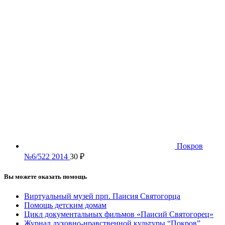
Покров
№6/522 2014
30
₽
Вы можете оказать помощь
Виртуальный музей прп. Паисия Святогорца
Помощь детским домам
Цикл документальных фильмов «Паисий Святогорец»
Журнал духовно-нравственной культуры “Покров”