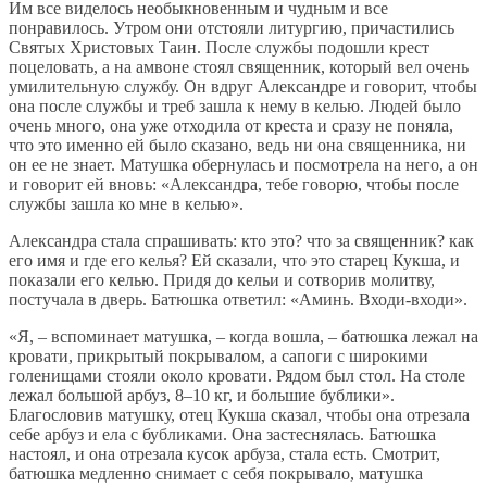
Им все виделось необыкновенным и чудным и все
понравилось. Утром они отстояли литургию, причастились
Святых Христовых Таин. После службы подошли крест
поцеловать, а на амвоне стоял священник, который вел очень
умилительную службу. Он вдруг Александре и говорит, чтобы
она после службы и треб зашла к нему в келью. Людей было
очень много, она уже отходила от креста и сразу не поняла,
что это именно ей было сказано, ведь ни она священника, ни
он ее не знает. Матушка обернулась и посмотрела на него, а он
и говорит ей вновь: «Александра, тебе говорю, чтобы после
службы зашла ко мне в келью».
Александра стала спрашивать: кто это? что за священник? как
его имя и где его келья? Ей сказали, что это старец Кукша, и
показали его келью. Придя до кельи и сотворив молитву,
постучала в дверь. Батюшка ответил: «Аминь. Входи-входи».
«Я, – вспоминает матушка, – когда вошла, – батюшка лежал на
кровати, прикрытый покрывалом, а сапоги с широкими
голенищами стояли около кровати. Рядом был стол. На столе
лежал большой арбуз, 8–10 кг, и большие бублики».
Благословив матушку, отец Кукша сказал, чтобы она отрезала
себе арбуз и ела с бубликами. Она застеснялась. Батюшка
настоял, и она отрезала кусок арбуза, стала есть. Смотрит,
батюшка медленно снимает с себя покрывало, матушка