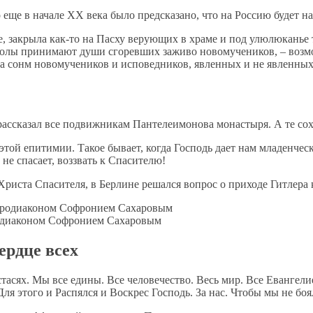
еще в начале XX века было предсказано, что на Россию будет на
, закрыла как-то на Пасху верующих в храме и под улюлюканье 
столы принимают души сгоревших заживо новомучеников, – возмо
ла сонм новомучеников и исповедников, явленных и не явленных
ассказал все подвижникам Пантелеимонова монастыря. А те сох
этой епитимии. Такое бывает, когда Господь дает нам младенчес
не спасает, воззвать к Спасителю!
риста Спасителя, в Берлине решался вопрос о приходе Гитлера к
одиаконом Софронием Сахаровым
ердце всех
стасях. Мы все едины. Все человечество. Весь мир. Все Евангел
Для этого и Распялся и Воскрес Господь. За нас. Чтобы мы не боя