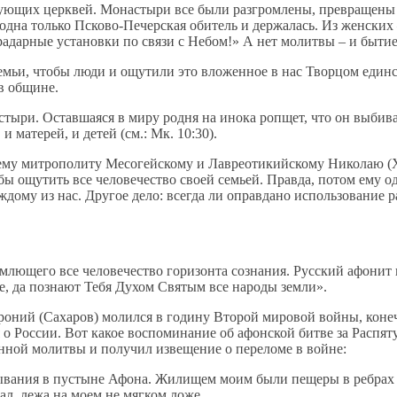
твующих церквей. Монастыри все были разгромлены, превращены 
дна только Псково-Печерская обитель и держалась. Из женских –
адарные установки по связи с Небом!» А нет молитвы – и быти
емьи, чтобы люди и ощутили это вложенное в нас Творцом един
в общине.
ыри. Оставшаяся в миру родня на инока ропщет, что он выбивает
и матерей, и детей (см.: Мк. 10:30).
му митрополиту Месогейскому и Лавреотикийскому Николаю (Ха
бы ощутить все человечество своей семьей. Правда, потом ему од
ждому из нас. Другое дело: всегда ли оправдано использование
ъемлющего все человечество горизонта сознания. Русский афон
, да познают Тебя Духом Святым все народы земли».
оний (Сахаров) молился в годину Второй мировой войны, конечн
ся о России. Вот какое воспоминание об афонской битве за Распя
янной молитвы и получил извещение о переломе в войне:
ывания в пустыне Афона. Жилищем моим были пещеры в ребрах к
ал, лежа на моем не мягком ложе.