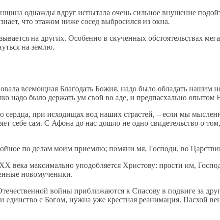
нщина однажды вдруг испытала очень сильное внушение подойти
нает, что этажом ниже сосед выбросился из окна.
азывается на других. Особенно в скученных обстоятельствах мег
нуться на землю.
овала всемощная Благодать Божия, надо было обладать нашим н
епко надо было держать ум свой во аде, и предпасхально опытом
ного сердца, при исходищах вод наших страстей, – если мы мыс
ляет себе сам. С Афона до нас дошло не одно свидетельство о то
ойное по делам моим приемлю; помяни мя, Господи, во Царствии
X века максимально уподобляется Христову: прости им, Господи, 
енные новомученики.
Отечественной войны приближаются к Спасову в подвиге за други 
 и единство с Богом, нужна уже крестная реанимация. Пасхой ве