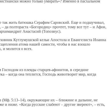
ристиански можно только умирать»? Именно в пасхальном
л же так жить батюшка Серафим Саровский. Еще и подшучивал,
 – да полтораста «Богородиц» прочтет, тому все тут – и Афон,
иархимандрит Анастасий (Топозиус).
 духовник Кутлумушской кельи Апостола и Евангелиста Иоанна
сщепления атома нашей самости, чтобы в нас взошло
 и молится о всех.
м Господом из плеяды старцев-афонитов, в середине
а – когда она теплится, Господь животворит мир, когда
ли (Мф. 5:13–14), окружающие их – ближние и дальние, не
и ниже. «Когда русские слабеют – другие звереют», – есть,