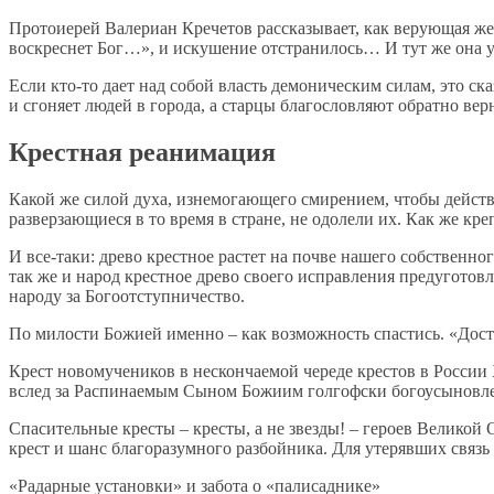
Протоиерей Валериан Кречетов рассказывает, как верующая же
воскреснет Бог…», и искушение отстранилось… И тут же она уз
Если кто-то дает над собой власть демоническим силам, это ск
и сгоняет людей в города, а старцы благословляют обратно вер
Крестная реанимация
Какой же силой духа, изнемогающего смирением, чтобы действ
разверзающиеся в то время в стране, не одолели их. Как же кр
И все-таки: древо крестное растет на почве нашего собствен
так же и народ крестное древо своего исправления предуготов
народу за Богоотступничество.
По милости Божией именно – как возможность спастись. «Дост
Крест новомучеников в нескончаемой череде крестов в России X
вслед за Распинаемым Сыном Божиим голгофски богоусыновл
Спасительные кресты – кресты, а не звезды! – героев Великой 
крест и шанс благоразумного разбойника. Для утерявших связь
«Радарные установки» и забота о «палисаднике»