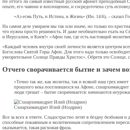
Не оттого ли самый известный русский афонит преподобный С
опыте, его чаянии и воплощении, и сосредоточена суть испов
«Аз есмь Путь, и Истина, и Жизнь» (Ин. 14:6), – сказал Го
На самом деле умираем мы так или иначе, но только по-христи
что нужна просто решимость. И даже необязательно ехать на Св
и Иерусалим, и Киев!» «Афон там, где есть настоящий молит
«Каждый человек внутри своей личности является центром всег
Богослова Святой Горы Афон. Для этого надо только освободит
умозрительное Солнце Правды Христос». Обретя это Солнце, сам
Отчего сворачивается бытие и зачем в
«Точно так же, как молитва, так и всякий наш грех имее
прошлого века поселившихся на Афоне, схиархимандрит Ил
люди грешат – бытие сворачивается: начинаются неурожаи
Схиархимандрит Илий (Ноздрин)
Все за всех в ответе. Сладострастно летят в бездну безбожия 
способные покаянным и молитвенным сопротивлением пересилит
оказывается, такая расхожая фраза.