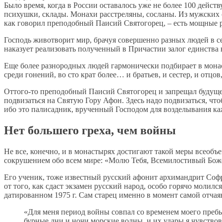
Было время, когда в России оставалось уже не более 100 дейс
психушки, склады. Монахи расстреляны, сосланы. Из мужских о
как говорил преподобный Паисий Святогорец, – есть мощные р
Господь животворит мир, брачуя совершенно разных людей в с
наказует реализовать полученный в Причастии залог единства 
Еще более разнородных людей гармонически подбирает в монаст
среди гонений, во сто крат более… и братьев, и сестер, и отцов, 
Оттого-то преподобный Паисий Святогорец и запрещал будуще
подвизаться на Святую Гору Афон. Здесь надо подвизаться, что
ибо это палисадник, врученный Господом для возделывания ка
Нет большего греха, чем войны
Не все, конечно, и в монастырях достигают такой меры всеоб
сокрушением обо всем мире: «Молю Тебя, Всемилостивый Боже
Его ученик, тоже известный русский афонит архимандрит Софр
от того, как сдаст экзамен русский народ, особо горячо молил
датированном 1975 г. Сам старец именно в момент самой отча
«Для меня период войны совпал со временем моего преб
бурные дни и ночи морские волны, и их удары я чувствов