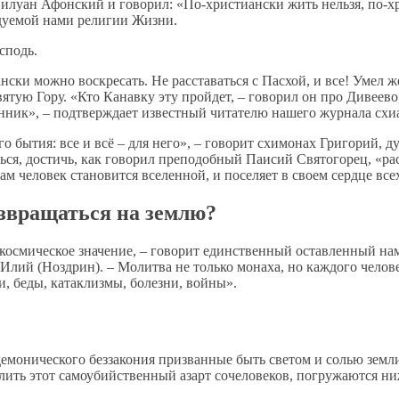
илуан Афонский и говорил: «По-христиански жить нельзя, по-х
едуемой нами религии Жизни.
сподь.
ански можно воскресать. Не расставаться с Пасхой, и все! Уме
ятую Гору. «Кто Канавку эту пройдет, – говорил он про Дивеево,
венник», – подтверждает известный читателю нашего журнала сх
о бытия: все и всё – для него», – говорит схимонах Григорий,
ься, достичь, как говорил преподобный Паисий Святогорец, «ра
 человек становится вселенной, и поселяет в своем сердце всех,
озвращаться на землю?
т космическое значение, – говорит единственный оставленный на
ий (Ноздрин). – Молитва не только монаха, но каждого человек
, беды, катаклизмы, болезни, войны».
и демонического беззакония призванные быть светом и солью зем
ь этот самоубийственный азарт сочеловеков, погружаются ниже 