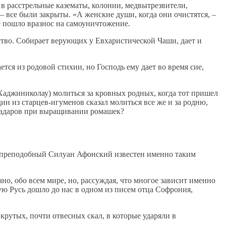
в расстрельные казематы, колонии, медвытрезвители,
 все были закрыты. «А женские души, когда они очистятся, –
е пошло вразнос на самоуничтожение.
ство. Собирает верующих у Евхаристической Чаши, дает и
ся из родовой стихии, но Господь ему дает во время сие,
джиниколау) молиться за кровных родных, когда тот пришел
ин из старцев-игуменов сказал молиться все же и за родню,
 радаров при выращивании ромашек?
ит преподобный Силуан Афонский известен именно таким
о, обо всем мире, но, рассуждая, что многое зависит именно
тую Русь дошло до нас в одном из писем отца Софрония,
рутых, почти отвесных скал, в которые ударяли в