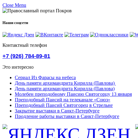
Close Menu
Наши соцсети
Контактный телефон
+7 (926) 784-89-81
Это интересно
Сериал Из Фарасы на небеса
День памяти архимандрита Кирилла (Павлова)
День памяти архимандрита Кирилла (Павлова)
Молебен преподобному Паисию Святогорцу 13 января
Преподобный Паисий на телеканале «Союз»
Преподобный Паисий Святогорец в Стрельне
Закрытие выставки в Санкт-Петербурге
Продление работы выставки в Санкт-Петербурге