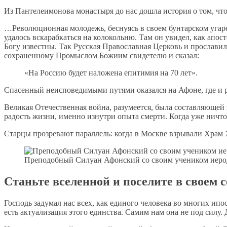
Из Пантелеимонова монастыря до нас дошла история о том, что 
…Революционная молодежь, беснуясь в своем бунтарском угаре
удалось вскарабкаться на колокольню. Там он увидел, как апо
Богу известны. Так Русская Православная Церковь и прослави
сохраненному Промыслом Божиим свидетелю и сказал:
«На Россию будет наложена епитимия на 70 лет».
Спасенный неисповедимыми путями оказался на Афоне, где и р
Великая Отечественная война, разумеется, была составляющей 
радость жизни, именно изнутри опыта смерти. Когда уже ничто 
Старцы прозревают параллель: когда в Москве взрывали Храм Х
Преподобный Силуан Афонский со своим учеником иер
Станьте вселенной и поселите в своем с
Господь задумал нас всех, как единого человека во многих ипо
есть актуализация этого единства. Самим нам она не под силу. 