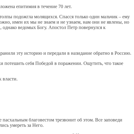
ложена епитимия в течение 70 лет.
толпы подожгла молящихся. Спасся только один мальчик – ему
жно, имен их мы не знаем и не узнаем, нам они не явлены, но
, однако ведомых Богу. Апостол Петр повернулся к
ранили эту историю и передали в назидание обратно в Россию.
ки потешить себя Победой в поражении. Ощутить, что такое
 власти.
ие пасхальным благовестом трезвонит об этом. Все заповеди
лись умереть за Него.