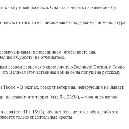
 к окну и выброситься. Она стала читать пасхальное «Да
аполиса, от того-то вся безбожная бесоодержимая номенклатура
овомученикам и исповедникам, чтобы врата ада,
 Великой Субботы не отчаиваться.
ленным взором вернемся в свою личную Великую Пятницу. Точно
м, что Великая Отечественная война была попущена русскому
 Твоем!» В окопах, говорят ветераны, неверующих не бывает.
не ведают, что творят (см.: Лк. 23:34), – молились же так
своя (см.: Ин. 15:13), ибо нет больше той любви, либо это
нчаются только спасительные кресты.