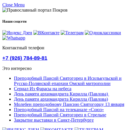
Close Menu
Наши соцсети
Контактный телефон
+7 (926) 784-89-81
Это интересно
Преподобный Паисий Святогорец в Исилькульской и
Русско-Полянской епархии Омской митрополии
Сериал Из Фарасы на небеса
День памяти архимандрита Кирилла (Павлова)
День памяти архимандрита Кирилла (Павлова)
Молебен преподобному Паисию Святогорцу 13 января
Преподобный Паисий на телеканале «Союз»
Преподобный Паисий Святогорец в Стрельне
Закрытие выставки в Санкт-Петербурге