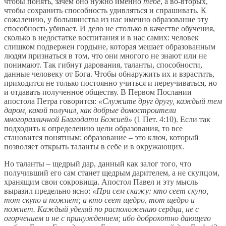
чтобы понять, зачем оно нужно именно
тебе
, а во-вторых,
чтобы сохранить способность удивляться и спрашивать. К
сожалению, у большинства из нас именно образование эту
способность убивает. И дело не столько в качестве обучения,
сколько в недостатке воспитания и в нас самих: человек
слишком подвержен гордыне, которая мешает образованным
людям признаться в том, что они многого не знают или не
понимают. Так гибнут дарования, таланты, способности,
данные человеку от Бога. Чтобы обнаружить их и взрастить,
приходится не только постоянно учиться и переучиваться, но
и отдавать полученное обществу. В Первом Послании
апостола Петра говорится:
«Служите друг другу, каждый тем
даром, какой получил, как добрые домостроители
многоразличной Благодати Божией»
(1 Пет. 4:10). Если так
подходить к определению цели образования, то все
становится понятным: образование – это ключ, который
позволяет открыть таланты в себе и в окружающих.
Но таланты – щедрый дар, данный как залог того, что
получивший его сам станет щедрым дарителем, а не скупцом,
хранящим свои сокровища. Апостол Павел и эту мысль
выразил предельно ясно:
«При сем скажу: кто сеет скупо,
тот скупо и пожнет; а кто сеет щедро, тот щедро и
пожнет. Каждый уделяй по расположению сердца, не с
огорчением и не с принуждением; ибо доброхотно дающего