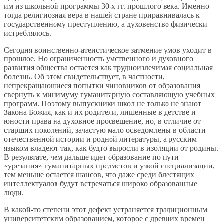
им из школьной программы 30-х гг. прошлого века. Именно
тогда религиозная вера в нашей стране приравнивалась к
государственному преступлению, а духовенство физически
истреблялось.
Сегодня воинственно-атеистическое затмение умов уходит в
прошлое. Но ограниченность умственного и духовного
развития общества остается как трудноизлечимая социальная
болезнь. Об этом свидетельствует, в частности,
непрекращающиеся попытки чиновников от образования
свернуть к минимуму гуманитарную составляющую учебных
программ. Поэтому выпускники школ не только не знают
Закона Божия, как и их родители, лишенные в детстве и
юности права на духовное просвещение, но, в отличие от
старших поколений, зачастую мало осведомлены в области
отечественной истории и родной литературы, а русским
языком владеют так, как будто выросли в изоляции от родины.
В результате, чем дальше идет образование по пути
«урезания» гуманитарных предметов и узкой специализации,
тем меньше остается шансов, что даже среди блестящих
интеллектуалов будут встречаться широко образованные
люди.
В какой-то степени этот дефект устраняется традиционным
университетским образованием, которое с древних времен