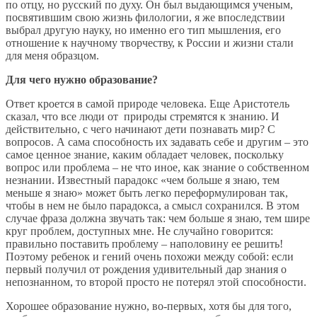
по отцу, но русский по духу. Он был выдающимся ученым,
посвятившим свою жизнь филологии, я же впоследствии
выбрал другую науку, но именно его тип мышления, его
отношение к научному творчеству, к России и жизни стали
для меня образцом.
Для чего нужно образование?
Ответ кроется в самой природе человека. Еще Аристотель
сказал, что все люди от природы стремятся к знанию. И
действительно, с чего начинают дети познавать мир? С
вопросов. А сама способность их задавать себе и другим – это
самое ценное знание, каким обладает человек, поскольку
вопрос или проблема – не что иное, как знание о собственном
незнании. Известный парадокс «чем больше я знаю, тем
меньше я знаю» может быть легко переформулирован так,
чтобы в нем не было парадокса, а смысл сохранился. В этом
случае фраза должна звучать так: чем больше я знаю, тем шире
круг проблем, доступных мне. Не случайно говорится:
правильно поставить проблему – наполовину ее решить!
Поэтому ребенок и гений очень похожи между собой: если
первый получил от рождения удивительный дар знания о
непознанном, то второй просто не потерял этой способности.
Хорошее образование нужно, во-первых, хотя бы для того,