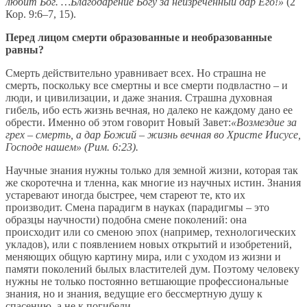
любит Бог. …Благодарение Богу за неизреченный дар Его!»
(2
Кор. 9:6–7, 15).
Перед лицом смерти образованные и необразованные
равны?
Смерть действительно уравнивает всех. Но страшна не
смерть, поскольку все смертны и все смерти подвластно – и
люди, и цивилизации, и даже знания. Страшна духовная
гибель, ибо есть жизнь вечная, но далеко не каждому дано ее
обрести. Именно об этом говорит Новый Завет:
«Возмездие за
грех – смерть, а дар Божий – жизнь вечная во Христе Иисусе,
Господе нашем» (Рим. 6:23).
Научные знания нужны только для земной жизни, которая так
же скоротечна и тленна, как многие из научных истин. Знания
устаревают иногда быстрее, чем стареют те, кто их
производит. Смена парадигм в науках (парадигмы – это
образцы научности) подобна смене поколений: она
происходит или со сменою эпох (например, технологических
укладов), или с появлением новых открытий и изобретений,
меняющих общую картину мира, или с уходом из жизни и
памяти поколений былых властителей дум. Поэтому человеку
нужны не только постоянно ветшающие профессиональные
знания, но и знания, ведущие его бессмертную душу к
спасению, а не к погибели.