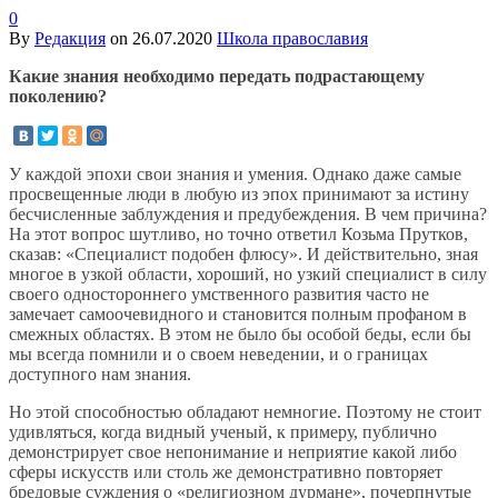
0
By
Редакция
on
26.07.2020
Школа православия
Какие знания необходимо передать подрастающему
поколению?
У каждой эпохи свои знания и умения. Однако даже самые
просвещенные люди в любую из эпох принимают за истину
бесчисленные заблуждения и предубеждения. В чем причина?
На этот вопрос шутливо, но точно ответил Козьма Прутков,
сказав: «Специалист подобен флюсу». И действительно, зная
многое в узкой области, хороший, но узкий специалист в силу
своего одностороннего умственного развития часто не
замечает самоочевидного и становится полным профаном в
смежных областях. В этом не было бы особой беды, если бы
мы всегда помнили и о своем неведении, и о границах
доступного нам знания.
Но этой способностью обладают немногие. Поэтому не стоит
удивляться, когда видный ученый, к примеру, публично
демонстрирует свое непонимание и неприятие какой либо
сферы искусств или столь же демонстративно повторяет
бредовые суждения о «религиозном дурмане», почерпнутые