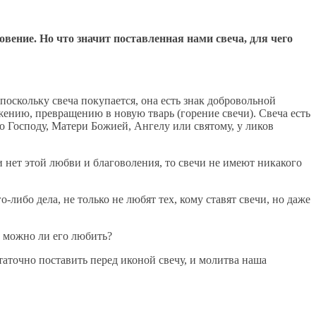
вение. Но что значит поставленная нами свеча, для чего
оскольку свеча покупается, она есть знак добровольной
жению, превращению в новую тварь (горение свечи). Свеча есть
о Господу, Матери Божией, Ангелу или святому, у ликов
и нет этой любви и благоволения, то свечи не имеют никакого
-либо дела, не только не любят тех, кому ставят свечи, но даже
я, можно ли его любить?
статочно поставить перед иконой свечу, и молитва наша