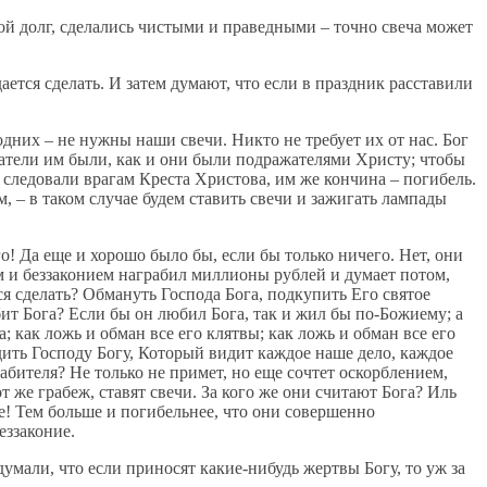
вой долг, сделались чистыми и праведными – точно свеча может
ается сделать. И затем думают, что если в праздник расставили
дних – не нужны наши свечи. Никто не требует их от нас. Бог
атели им были, как и они были подражателями Христу; чтобы
 следовали врагам Креста Христова, им же кончина – погибель.
, – в таком случае будем ставить свечи и зажигать лампады
о! Да еще и хорошо было бы, если бы только ничего. Нет, они
ом и беззаконием награбил миллионы рублей и думает потом,
тся сделать? Обмануть Господа Бога, подкупить Его святое
юбит Бога? Если бы он любил Бога, так и жил бы по-Божиему; а
; как ложь и обман все его клятвы; как ложь и обман все его
дить Господу Богу, Который видит каждое наше дело, каждое
абителя? Не только не примет, но еще сочтет оскорблением,
т же грабеж, ставят свечи. За кого же они считают Бога? Иль
ие! Тем больше и погибельнее, что они совершенно
еззаконие.
думали, что если приносят какие-нибудь жертвы Богу, то уж за