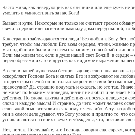
Часто живя, как неверующие, как язычники или еще хуже, не з
умолить и умилостивить за нас Бога!
Бывает и хуже. Некоторые не только не считают грехом обмануть
свечи в церкви или засветили лампаду дома перед иконой, то Бо
Как страшно заблуждаются эти люди! Без любви к Богу, без люб
требует, чтобы мы любили Его всем сердцем, чтили, жизнью п
мы подобно им были и со всем старанием, со всей заботливость
Если мы живем так, если в душе нашей свет Божий, в сердце –
перед образами их: то и другое, как видимое выражение нашего
А если в нашей душе тьма беспроглядная; если наша жизнь – гр
оскорбляют Господа Бога и святых Его и возбуждают не любовь 
что десятком свечей он не только закроет все свои беззаконные 
правосудие? Да, страшно подумать и сказать, но это так. Иначе
не живет по Божиим заповедям, значит не любит и не знает Его.
действия. Но слова, клятвы и действия относятся к людям; а 
слово и каждую мысль! И странно, до чего может человек ослеп
если такой осмелится явиться к нему с чем-либо. А тут из добы
они в самом деле думают, что Богу угодно и приятно то, что 
успокаиваются на своих свечах и убеждены, что, поставив свеч
Нет, не так. Послушайте, что Господь говорил еще евреям, кот