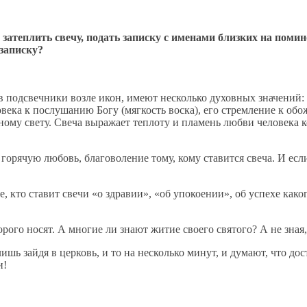
атеплить свечу, подать записку с именами близких на помино
записку?
 подсвечники возле икон, имеют несколько духовных значений: п
века к послушанию Богу (мягкость воска), его стремление к обо
ному свету. Свеча выражает теплоту и пламень любви человека к
горячую любовь, благоволение тому, кому ставится свеча. И есл
 кто ставит свечи «о здравии», «об упокоении», об успехе какого
торого носят. А многие ли знают житие своего святого? А не зна
ишь зайдя в церковь, и то на несколько минут, и думают, что до
и!