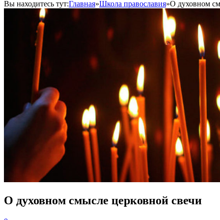
Вы находитесь тут:
Главная
»
Школа православия
»
О духовном см
О духовном смысле церковной свечи