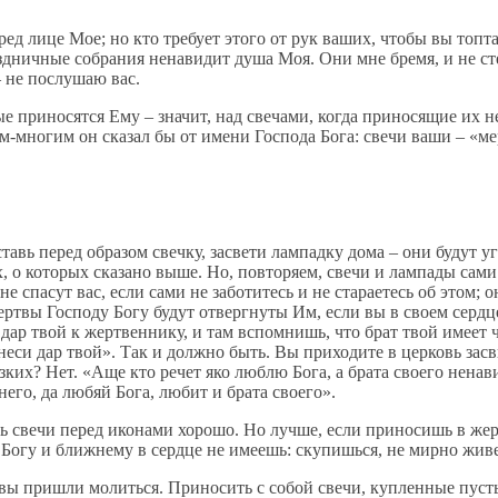
д лице Мое; но кто требует этого от рук ваших, чтобы вы топт
здничные собрания ненавидит душа Моя. Они мне бремя, и не ст
– не послушаю вас.
е приносятся Ему – значит, над свечами, когда приносящие их 
им-многим он сказал бы от имени Господа Бога: свечи ваши – «м
тавь перед образом свечку, засвети лампадку дома – они будут у
х, о которых сказано выше. Но, повторяем, свечи и лампады сами 
не спасут вас, если сами не заботитесь и не стараетесь об этом; 
ртвы Господу Богу будут отвергнуты Им, если вы в своем сердце
ар твой к жертвеннику, и там вспомнишь, что брат твой имеет ч
неси дар твой». Так и должно быть. Вы приходите в церковь засв
их? Нет. «Аще кто речет яко люблю Бога, а брата своего ненавиди
его, да любяй Бога, любит и брата своего».
ь свечи перед иконами хорошо. Но лучше, если приносишь в жер
к Богу и ближнему в сердце не имеешь: скупишься, не мирно живе
 вы пришли молиться. Приносить с собой свечи, купленные пусть 