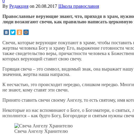
0
By
Редакция
on
20.08.2017
Школа православия
Православные верующие знают, что, приходя в храм, нужно з
люди возжигают свечи, как правильно написать церковную 
Свечи, которые верующие покупают в храме, чтобы поставить в
жертвы человека Богу и храму Его, выражение готовности чело
также свидетельство веры, причастности человека к Божествен
которых верующий ставит свою свечу.
Горящая свеча – это символ, видимый знак, она выражает нашу 
значения, жертва наша напрасна.
К несчастью, это происходит нередко, слишком нередко. Многие,
не знают, кому ставят эти свечи.
Принято ставить свечи своему Ангелу, то есть святому, имя ко
Некоторые из нас вспоминают о Боге, о Богоматери, о святых, л
исполнится – как будто Богу, Богородице и святым нужны свеч
Свеча Ангелу Хранителю