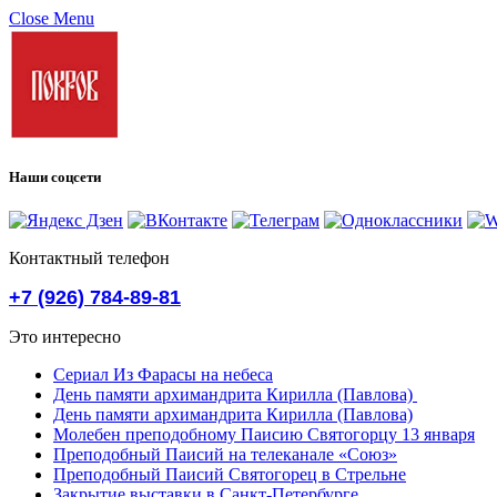
Close Menu
Наши соцсети
Контактный телефон
+7 (926) 784-89-81
Это интересно
Сериал Из Фарасы на небеса
День памяти архимандрита Кирилла (Павлова)
День памяти архимандрита Кирилла (Павлова)
Молебен преподобному Паисию Святогорцу 13 января
Преподобный Паисий на телеканале «Союз»
Преподобный Паисий Святогорец в Стрельне
Закрытие выставки в Санкт-Петербурге