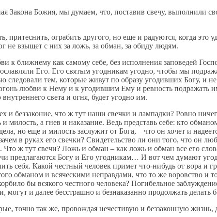
ная Закона Божия, мы думаем, что, поставив свечу, выполнили с
, притеснить, ограбить другого, но еще и радуются, когда это уд
г не взыщет с них за ложь, за обман, за обиду людям.
ви к ближнему как самому себе, без исполнения заповедей Госпо
рославляли Его. Его святым угодникам угодно, чтобы мы подраж
ю следовали тем, которые живут по образу угодивших Богу, и не
 огонь любви к Нему и к угодившим Ему и ревность подражать им
 внутреннего света и огня, будет угодно им.
ех и беззаконие, что ж тут наши свечки и лампадки? Ровно ничег
и милость, а гнев и наказание. Ведь представь себе: кто обман
дела, но еще и милость заслужит от Бога, – что он хочет и надее
 зачем в руках его свечки? Свидетельство ли они того, что он л
 Что ж тут свечи? Ложь и обман – как ложь и обман все его слова
свечи предлагаются Богу и Его угодникам… И вот чем думают уго
ить себя. Какой честный человек примет что-нибудь от вора и гр
того обманом и всяческими неправдами, что то же воровство и то
оскорбило бы всякого честного человека? Погибельное заблужден
и, могут и далее бесстрашно и безнаказанно продолжать делать б
орые, точно так же, провождая нечестивую и беззаконную жизнь, 