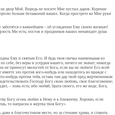
али двор Мой. Впредь не носите Мне пустых даров. Курение
ерплю больше беззаконий ваших. Когда прострете ко Мне руки
не заботятся о важнейшем – об угождении Ему своею жизнью!
ерзость Ми есть; постов и праздников ваших ненавидит душа
годны Ему и святым Его. И будь твоя свечка наименьшая из
по себе, без веры и усердия нашего, ничего не значат; никогда
они не принесут милостей от Бога, если вы не любите Его всей
 имеете зло против кого-нибудь или находитесь во вражде с
то-нибудь против тебя, оставь там дар твой пред жертвенником
идетельствовать Господу Богу свою любовь, свое благоговение;
т, – ложь есть; ибо любяй, брата своего, его же виде, Бога,
тву Богу огонь любви к Нему и к ближнему. Хорошо, если
шь, то напрасна и жертва твоя Богу».
даже в благочестивом месте, но за стенами храма, и ставить