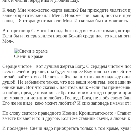
них и чисты перед ним и угодны Ему.
К чему Мне множество жертв ваших? Вы приходите являться пре
ваше отвратительно для Меня. Новомесячия ваши, посты и пра
ваши, – Я отвращу от вас очи Мои. И сколько бы ни молились 
Вот приговор Самого Господа Бога над всеми жертвами, которы
Если бы и теперь явился пророк Божий среди нас, то как мног
Моя».
Свечи в храме
Сердце чистое – вот лучшая жертва Богу. С сердцем чистым пос
всех свечей в церкви, она будет угоднее Ему толстых свечей те
не забывайте этого. Не возлагайте на них никаких надежд: они 
душой. Не забывайте также, что все ваши молитвы, все ваши же
ближними. Вот что сказал Спаситель наш: «если ты принесешь д
и пойди, прежде помирись с братом твоим и тогда приди и при
но: можно ли истинно любить Господа Бога, не любя своих близк
Его же не виде, како может любити? И сию заповедь имамы от н
По слову святого праведного Иоанна Кронштадтского: «Ставит
вместе бывает и то и другое. Если же ставишь свечи, а любви 
И последнее. Свечи надо приобретать только в том храме, куда