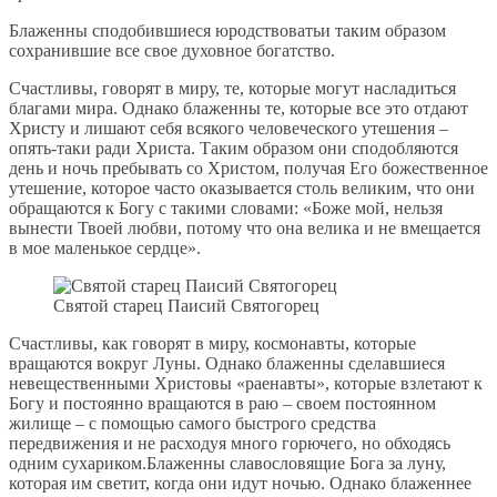
Блаженны сподобившиеся юродствоватьи таким образом
сохранившие все свое духовное богатство.
Счастливы, говорят в миру, те, которые могут насладиться
благами мира. Однако блаженны те, которые все это отдают
Христу и лишают себя всякого человеческого утешения –
опять-таки ради Христа. Таким образом они сподобляются
день и ночь пребывать со Христом, получая Его божественное
утешение, которое часто оказывается столь великим, что они
обращаются к Богу с такими словами: «Боже мой, нельзя
вынести Твоей любви, потому что она велика и не вмещается
в мое маленькое сердце».
Святой старец Паисий Святогорец
Счастливы, как говорят в миру, космонавты, которые
вращаются вокруг Луны. Однако блаженны сделавшиеся
невещественными Христовы «раенавты», которые взлетают к
Богу и постоянно вращаются в раю – своем постоянном
жилище – с помощью самого быстрого средства
передвижения и не расходуя много горючего, но обходясь
одним сухариком.Блаженны славословящие Бога за луну,
которая им светит, когда они идут ночью. Однако блаженнее