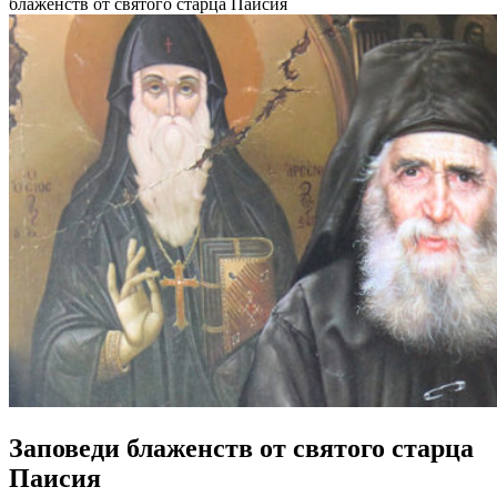
блаженств от святого старца Паисия
Заповеди блаженств от святого старца
Паисия