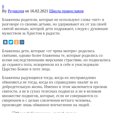
0
By
Редакция
on
16.02.2021
Школа православия
Блаженны родители, которые не используют слова «нет» в
разговоре со своими детьми, но удерживают их от зла своей
святой жизнью, которой дети подражают, следуя с духовным
мужеством за Христом в радости.
Блаженны дети, которые «от чрева матери» родились
святыми, однако более блаженны те, которые родились со
всеми наследственными мирскими страстями, но подвизались
до седьмого пота, искоренили их в себе и унаследовали
Царство Божие в поте лица.
Блаженны радующиеся тогда, когда их несправедливо
обвиняют,а не тогда, когда их справедливо хвалят за их
добродетельную жизнь. Именно в этом заключается признак
святости, а не в сухих телесных подвигах и не в великом
множестве подвигов, которые, если не совершаются со
смирением и с целью совлечения ветхого человека,
производят лишь обманное впечатление на людей.