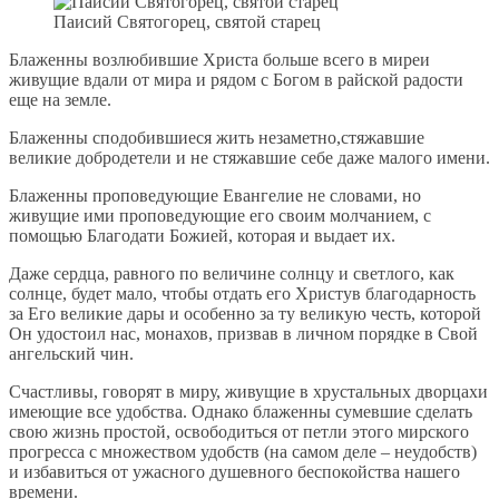
Паисий Святогорец, святой старец
Блаженны возлюбившие Христа больше всего в миреи
живущие вдали от мира и рядом с Богом в райской радости
еще на земле.
Блаженны сподобившиеся жить незаметно,стяжавшие
великие добродетели и не стяжавшие себе даже малого имени.
Блаженны проповедующие Евангелие не словами, но
живущие ими проповедующие его своим молчанием, с
помощью Благодати Божией, которая и выдает их.
Даже сердца, равного по величине солнцу и светлого, как
солнце, будет мало, чтобы отдать его Христув благодарность
за Его великие дары и особенно за ту великую честь, которой
Он удостоил нас, монахов, призвав в личном порядке в Свой
ангельский чин.
Счастливы, говорят в миру, живущие в хрустальных дворцахи
имеющие все удобства. Однако блаженны сумевшие сделать
свою жизнь простой, освободиться от петли этого мирского
прогресса с множеством удобств (на самом деле – неудобств)
и избавиться от ужасного душевного беспокойства нашего
времени.