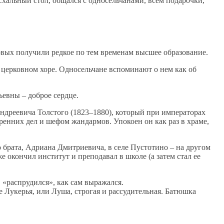
хальный стол, общался с односельчанами, всем подарочки,
ловых получили редкое по тем временам высшее образование.
 церковном хоре. Односельчане вспоминают о нем как об
ьевны – доброе сердце.
Андреевича Толстого (1823–1880), который при императорах
енних дел и шефом жандармов. Упокоен он как раз в храме,
о брата, Адриана Дмитриевича, в селе Пустотино – на другом
е окончил институт и преподавал в школе (а затем стал ее
 «распрудился», как сам выражался.
е Лукерья, или Луша, строгая и рассудительная. Батюшка