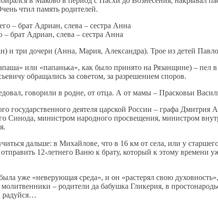
ирался в Маково в период с Пасхи до Вознесения, накрывал пас
чень чтил память родителей.
– брат Адриан, слева – сестра Анна
н) и три дочери (Анна, Мария, Александра). Трое из детей Пав
паша» или «папанька», как было принято на Рязанщине) – пел в
евичу обращались за советом, за разрешением споров.
овал, говорили в родне, от отца. А от мамы – Прасковьи Васил
ого государственного деятеля царской России – графа Дмитрия 
его Синода, министром народного просвещения, министром внутр
я.
читься дальше: в Михайлове, что в 16 км от села, или у старшег
отправить 12-летнего Ваню к брату, который к этому времени уж
была уже «неверующая среда», и он «растерял свою духовность»,
е молитвенники – родители да бабушка Гликерия, в простонародь
о, радуйся…