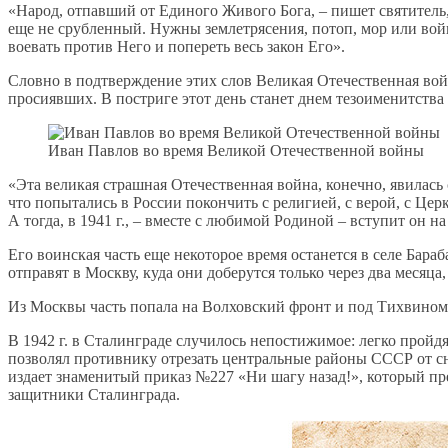
«Народ, отпавший от Единого Живого Бога, – пишет святитель, 
еще не срубленный. Нужны землетрясения, потоп, мор или войн
воевать против Него и попереть весь закон Его».
Словно в подтверждение этих слов Великая Отечественная война
просиявших. В постриге этот день станет днем тезоименитства
Иван Павлов во время Великой Отечественной войны
«Эта великая страшная Отечественная война, конечно, явилась
что попытались в России покончить с религией, с верой, с Це
А тогда, в 1941 г., – вместе с любимой Родиной – вступит он 
Его воинская часть еще некоторое время останется в селе Бара
отправят в Москву, куда они доберутся только через два месяца
Из Москвы часть попала на Волховский фронт и под Тихвином,
В 1942 г. в Сталинграде случилось непостижимое: легко пройд
позволял противнику отрезать центральные районы СССР от с
издает знаменитый приказ №227 «Ни шагу назад!», который пред
защитники Сталинграда.