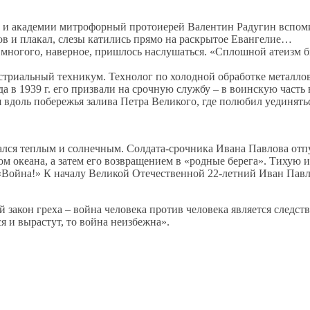
 академии митрофорный протоиерей Валентин Радугин вспомина
в и плакал, слезы катились прямо на раскрытое Евангелие…
 многого, наверное, пришлось наслушаться. «Сплошной атеизм бы
триальный техникум. Технолог по холодной обработке металлов
а в 1939 г. его призвали на срочную службу – в воинскую часть
я вдоль побережья залива Петра Великого, где полюбил уединять
дался теплым и солнечным. Солдата-срочника Ивана Павлова от
вом океана, а затем его возвращением в «родные берега». Тиху
: «Война!» К началу Великой Отечественной 22-летний Иван Пав
 закон греха – война человека против человека является следст
я и вырастут, то война неизбежна».