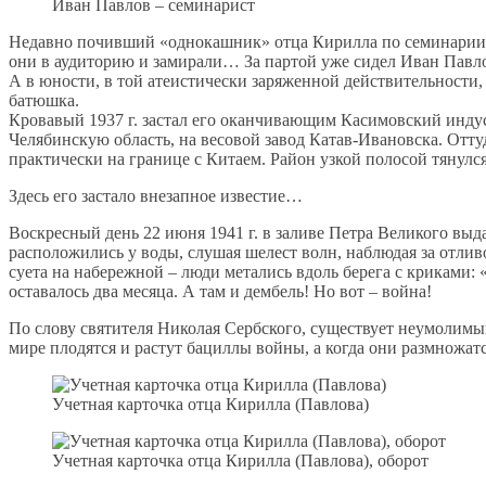
Иван Павлов – семинарист
Недавно почивший «однокашник» отца Кирилла по семинарии и
они в аудиторию и замирали… За партой уже сидел Иван Павло
А в юности, в той атеистически заряженной действительности,
батюшка.
Кровавый 1937 г. застал его оканчивающим Касимовский индус
Челябинскую область, на весовой завод Катав-Ивановска. Оттуд
практически на границе с Китаем. Район узкой полосой тянулс
Здесь его застало внезапное известие…
Воскресный день 22 июня 1941 г. в заливе Петра Великого вы
расположились у воды, слушая шелест волн, наблюдая за отли
суета на набережной – люди метались вдоль берега с криками
оставалось два месяца. А там и дембель! Но вот – война!
По слову святителя Николая Сербского, существует неумолимый
мире плодятся и растут бациллы войны, а когда они размножатс
Учетная карточка отца Кирилла (Павлова)
Учетная карточка отца Кирилла (Павлова), оборот