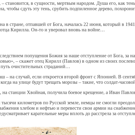
– становится, в сущности, мертвым народом. Душа его, как тень,
а, чтобы сдуть эту тень, срубить подпиленное дерево, похорони
 в стране, отпавшей от Бога, началась 22 июня, который в 1941 
 отца Кирилла. Он-то и уверовал вновь на войне…
 следствием попущения Божия за наше отступление от Бога, за н
рковью», – скажет отец Кирилл (Павлов) в одном из своих после
на путь очистительных страданий…
баш – на случай, если откроется второй фронт с Японией. В сентя
, когда на улице будут трещать морозы – такие, что солдат-часов
 на станции Хвойная, получила боевое крещение, а Иван Павлов
я тысячи километров по Русской земле, немцы не смогли преодол
набжения хлебом и нефтью и перевести свои армии на снабжени
усматривает карательные меры вплоть до расстрела за отступлен