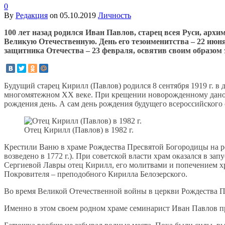
0
By
Редакция
on
05.10.2019
Личность
100 лет назад родился Иван Павлов, старец всея Руси, ар
Великую Отечественную. День его тезоименитства – 22 июня
защитника Отечества – 23 февраля, освятив своим образом 
Будущий старец Кирилл (Павлов) родился 8 сентября 1919 г. в
многомятежном XX веке. При крещении новорожденному дано бы
рождения день. А сам день рождения будущего всероссийского
Отец Кирилл (Павлов) в 1982 г.
Крестили Ваню в храме Рождества Пресвятой Богородицы на ре
возведено в 1772 г.). При советской власти храм оказался в за
Сергиевой Лавры отец Кирилл, его молитвами и попечением хр
Покровителя – преподобного Кирилла Белозерского.
Во время Великой Отечественной войны в церкви Рождества П
Именно в этом своем родном храме семинарист Иван Павлов п