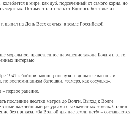
 колеблется в мире, как дуб, подсеченный от самого корня, но
ть мертвых. Потому что отпасть от Единого Бога значит
г. выпал на День Всех святых, в земле Российской
аше моральное, нравственное нарушение закона Божия и за то,
военных интервью.
бре 1941 г. бойцов наконец погрузят в дощатые вагоны и
ой, по воспоминаниям батюшки, «замерз, как сосулька».
 – первое ранение.
еть последние десятки метров до Волги. Выход к Волге
е этими важнейшими ресурсами с захваченных земель. Сталин
ие без приказа. «За Волгой для нас земли нет!» – соглашаются