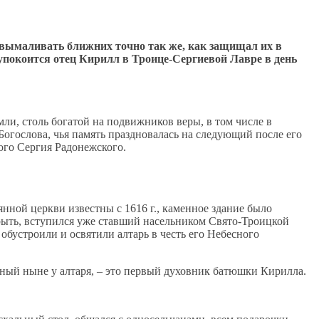
т вымаливать ближних точно так же, как защищал их в
а упокоится отец Кирилл в Троице-Сергиевой Лавре в день
ли, столь богатой на подвижников веры, в том числе в
гослова, чья память праздновалась на следующий после его
ого Сергия Радонежского.
ной церкви известны с 1616 г., каменное здание было
закрыть, вступился уже ставший насельником Свято-Троицкой
бустроили и освятили алтарь в честь его Небесного
ный ныне у алтаря, – это первый духовник батюшки Кирилла.