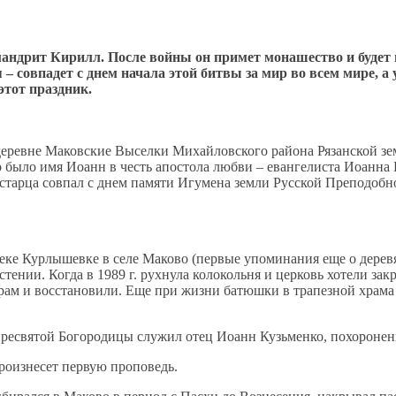
химандрит Кирилл. После войны он примет монашество и буде
 – совпадет с днем начала этой битвы за мир во всем мире, 
этот праздник.
 деревне Маковские Выселки Михайловского района Рязанской зем
ло имя Иоанн в честь апостола любви – евангелиста Иоанна Бо
 старца совпал с днем памяти Игумена земли Русской Преподобн
ке Курлышевке в селе Маково (первые упоминания еще о деревян
пустении. Когда в 1989 г. рухнула колокольня и церковь хотели 
ам и восстановили. Еще при жизни батюшки в трапезной храма о
ресвятой Богородицы служил отец Иоанн Кузьменко, похоронен
роизнесет первую проповедь.