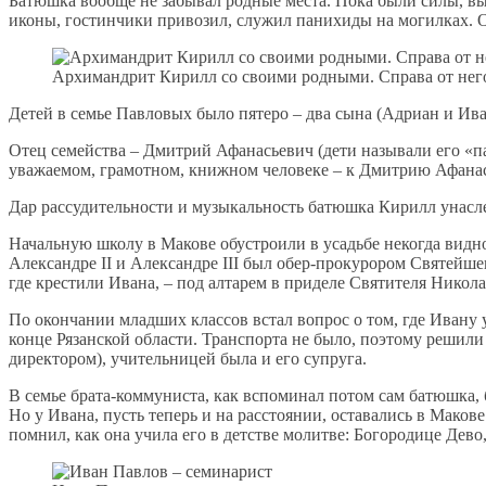
Батюшка вообще не забывал родные места. Пока были силы, выб
иконы, гостинчики привозил, служил панихиды на могилках. О
Архимандрит Кирилл со своими родными. Справа от него 
Детей в семье Павловых было пятеро – два сына (Адриан и Ива
Отец семейства – Дмитрий Афанасьевич (дети называли его «па
уважаемом, грамотном, книжном человеке – к Дмитрию Афанась
Дар рассудительности и музыкальность батюшка Кирилл унаслед
Начальную школу в Макове обустроили в усадьбе некогда видн
Александре II и Александре III был обер-прокурором Святейш
где крестили Ивана, – под алтарем в приделе Святителя Никола
По окончании младших классов встал вопрос о том, где Ивану у
конце Рязанской области. Транспорта не было, поэтому решили 
директором), учительницей была и его супруга.
В семье брата-коммуниста, как вспоминал потом сам батюшка, 
Но у Ивана, пусть теперь и на расстоянии, оставались в Маков
помнил, как она учила его в детстве молитве: Богородице Дев