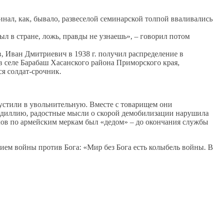
л, как, бывало, развеселой семинарской толпой вваливались
л в стране, ложь, правды не узнаешь», – говорил потом
, Иван Дмитриевич в 1938 г. получил распределение в
 в селе Барабаш Хасанского района Приморского края,
ся солдат-срочник.
пустили в увольнительную. Вместе с товарищем они
ю идиллию, радостные мысли о скорой демобилизации нарушила
лов по армейским меркам был «дедом» – до окончания службы
вием войны против Бога: «Мир без Бога есть колыбель войны. В