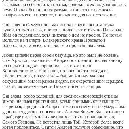
разрывая на себе остатки платья, обличал всех подходивших к
нему. Он как бы лишился разума, и ничего не помогало
возвратить его в прежнее, привычное для всех состояние.
Опечаленный Феогност махнул на своего воспитанника
рукой, отпустил его, и юноша пошел скитаться по Царьграду.
Жил он подаянием, хотя никогда о нем не просил. По ночам
молился на паперти Влахернского храма Пресвятой
Богородицы за всех, кто гнал его прошедшим днем.
Люди видели перед собой безумца, но это была не болезнь.
Сам Христос, явившийся Андрею в видении, послал юношу
на горький подвиг юродства. Так и жил он в
Константинополе много лет, по внешности походя на
умалишенного, по сути же – будучи живым укором
оскудевшим милосердием людям, их очерствевшим сердцам;
став испытанием совести Византийской столицы.
Однажды, особо холодной для средиземноморской страны
зимой, не имея пристанища, всеми гонимый, отчаявшийся
согреться, юродивый Андрей замерз в снегу, но не умер, а был
удостоен чудесного посещения Ангела Божия. Был восхищен
в рай, где видел многих великих святых и подвижников,
Самого Господа. Не встретил лишь Той, Которой более всего
хотел поклониться. Святой Андрей получил объяснение, что