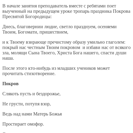
В начале занятия преподаватель вместе с ребятами поет
выученный на предыдущем уроке тропарь праздника Покрова
Пресвятой Богородицы:
Днесь, благовернии людие, светло празднуем, осеняеми
Твоим, Богомати, пришествием,
и к Твоему взирающе пречистому образу умильно глаголем:
покрый нас честным Твоим покровом и избави нас от всякого
зла, молящи Сына Твоего, Христа Бога нашего, спасти души
наша.
После этого кто-нибудь из младших учеников может
прочитать стихотворение.
Покров
Слякоть пусть и бездорожье,
Не грусти, потупя взор,
Ведь над нами Матерь Божья
Простирает омофор.