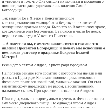
и уверение в том, что Она слышит их молитвы и прошения о
помощи, часто даже удостаивались видения Самой
Богородицы.
Так видели Ее в X веке в Константинополе
коленопреклоненно молящейся за бедствующих жителей
осажденного врагами города. Было это во Влахернском храме,
где хранилась риза Богоматери, Ее покров и часть Ее пояса,
перенесенные туда в V веке из Палестины.
– А знаете ли вы, с именем какого святого связано это
явление Пресвятой Богородицы и почему мы вспомнили о
нем, начав разговор о празднике Покрова Божией
Матери?
Речь идет о святом Андрее, Христа ради юродивом.
На полвека раньше того события, с которого мы начали наш
рассказ в Царьграде-Константинополе в доме вельможи
Феогноста появился новый раб, мальчик-славянин. Он стал
византийскому царедворцу не рабом, а воспитанником,
названным сыном. При крещении назвали его Андреем.
Шли годы, мальчик вырос умным и ученым. Феогност нашел
ему место дворцового писца. Но однажды утром Андрея
увидели во дворе в разорванной одежде: юноша хохотал,