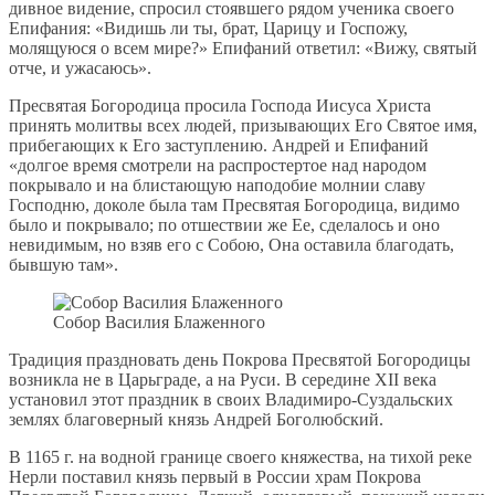
дивное видение, спросил стоявшего рядом ученика своего
Епифания: «Видишь ли ты, брат, Царицу и Госпожу,
молящуюся о всем мире?» Епифаний ответил: «Вижу, святый
отче, и ужасаюсь».
Пресвятая Богородица просила Господа Иисуса Христа
принять молитвы всех людей, призывающих Его Святое имя,
прибегающих к Его заступлению. Андрей и Епифаний
«долгое время смотрели на распростертое над народом
покрывало и на блистающую наподобие молнии славу
Господню, доколе была там Пресвятая Богородица, видимо
было и покрывало; по отшествии же Ее, сделалось и оно
невидимым, но взяв его с Собою, Она оставила благодать,
бывшую там».
Собор Василия Блаженного
Традиция праздновать день Покрова Пресвятой Богородицы
возникла не в Царьграде, а на Руси. В середине XII века
установил этот праздник в своих Владимиро-Суздальских
землях благоверный князь Андрей Боголюбский.
В 1165 г. на водной границе своего княжества, на тихой реке
Нерли поставил князь первый в России храм Покрова