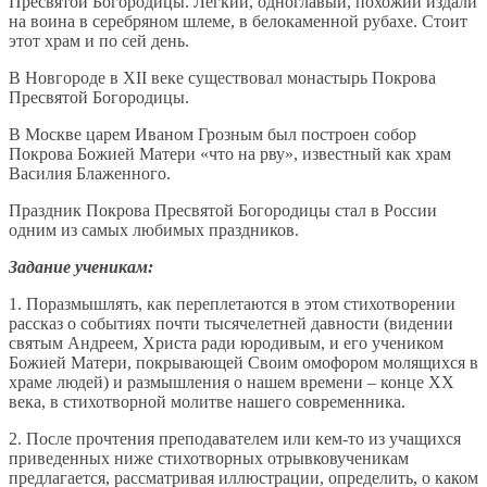
Пресвятой Богородицы. Легкий, одноглавый, похожий издали
на воина в серебряном шлеме, в белокаменной рубахе. Стоит
этот храм и по сей день.
В Новгороде в XII веке существовал монастырь Покрова
Пресвятой Богородицы.
В Москве царем Иваном Грозным был построен собор
Покрова Божией Матери «что на рву», известный как храм
Василия Блаженного.
Праздник Покрова Пресвятой Богородицы стал в России
одним из самых любимых праздников.
Задание ученикам:
1. Поразмышлять, как переплетаются в этом стихотворении
рассказ о событиях почти тысячелетней давности (видении
святым Андреем, Христа ради юродивым, и его учеником
Божией Матери, покрывающей Своим омофором молящихся в
храме людей) и размышления о нашем времени – конце XX
века, в стихотворной молитве нашего современника.
2. После прочтения преподавателем или кем-то из учащихся
приведенных ниже стихотворных отрывковученикам
предлагается, рассматривая иллюстрации, определить, о каком