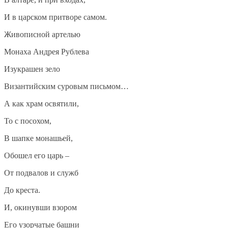
И в царском притворе самом.
Живописной артелью
Монаха Андрея Рублева
Изукрашен зело
Византийским суровым письмом…
А как храм освятили,
То с посохом,
В шапке монашьей,
Обошел его царь –
От подвалов и служб
До креста.
И, окинувши взором
Его узорчатые башни