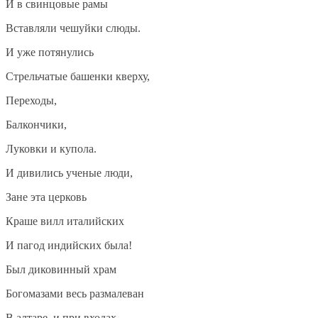
И в свинцовые рамы
Вставляли чешуйки слюды.
И уже потянулись
Стрельчатые башенки кверху,
Переходы,
Балкончики,
Луковки и купола.
И дивились ученые люди,
Зане эта церковь
Краше вилл италийских
И пагод индийских была!
Был диковинный храм
Богомазами весь размалеван
В алтаре, и при входах,