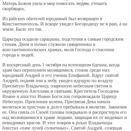
Матерь Божия ушла в мир помогать людям, утешать
скорбящих.
Из райских обителей юродивый был возвращен в
Константинополь. И вскоре увидел Богородицу не в раю, а на
земле. Было это так.
Царьград осадили сарацины, подступив к самым городским
стенам. Днем и ночью служили священники в
константинопольских храмах, моля Господа о спасении
города и людей.
В воскресный день 1 октября на всенощном бдении, когда
храм был переполнен молящимися, стояли среди них
юродивый Андрей и его ученик Епифаний. Вдруг святой
Андрей, подняв очи к небу, увидел идущую по воздуху
Пресвятую Владычицу, озаренную небесным светом и
окруженную Ангелами и святыми. Креститель Господень
Иоанн и апостол Иоанн Богослов сопровождали Царицу
Небесную. Преклонив колена, Пресвятая Дева начала
молиться за христиан и долго пребывала в молитве. Закончив
ее, Она сняла со Своей головы покрывало и распростерла его
над молившимися в храме людьми, защищая их от видимых и
невидимых врагов. И этот покров в руках Владычицы
блистал «паче лучей солнечных». Святой Андрей, созерцая