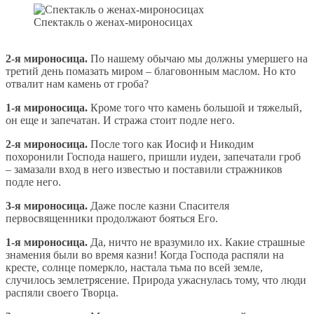
Спектакль о женах-мироносицах
2-я мироносица.
По нашему обычаю мы должны умершего на
третий день помазать миром – благовонным маслом. Но кто
отвалит нам камень от гроба?
1-я мироносица.
Кроме того что камень большой и тяжелый,
он еще и запечатан. И стража стоит подле него.
2-я мироносица.
После того как Иосиф и Никодим
похоронили Господа нашего, пришли иудеи, запечатали гроб
– замазали вход в него известью и поставили стражников
подле него.
3-я мироносица.
Даже после казни Спасителя
первосвященники продолжают бояться Его.
1-я мироносица.
Да, ничто не вразумило их. Какие страшные
знамения были во время казни! Когда Господа распяли на
кресте, солнце померкло, настала тьма по всей земле,
случилось землетрясение. Природа ужаснулась тому, что люди
распяли своего Творца.