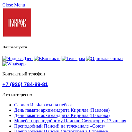
Close Menu
Наши соцсети
Контактный телефон
+7 (926) 784-89-81
Это интересно
Сериал Из Фарасы на небеса
День памяти архимандрита Кирилла (Павлова)
День памяти архимандрита Кирилла (Павлова)
Молебен преподобному Паисию Святогорцу 13 января
Преподобный Паисий на телеканале «Союз»
Преподобный Паисий Святогорец в Стрельне