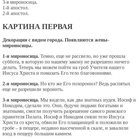
3-я мироносица.
1-й апостол.
2-й апостол.
КАРТИНА ПЕРВАЯ
Декорации с видом города. Появляются жены-
мироносицы.
1-я мироносица.
Темно, еще не рассвело, но уже прошла
суббота, в которую по нашему закону не разрешено ничего
делать. Теперь мы можем пойти на гроб Учителя нашего
Иисуса Христа и помазать Его тело благовониями.
2-я мироносица.
Но кто же Его похоронил? Ведь распятых
еще не разрешили хоронить.
3-я мироносица.
Мы видели, как два знатных иудея, Иосиф и
Никодим, сделали это. Они, будучи людьми богатыми и
знатными, смогли получить разрешение самого римского
правителя Пилата. Иосиф и Никодим сняли тело Иисуса
Христа со креста, обвили Его плащаницей и положили во
гробе – в пещере, недавно высеченной в скале, и завалили
вход в пещеру большим камнем.