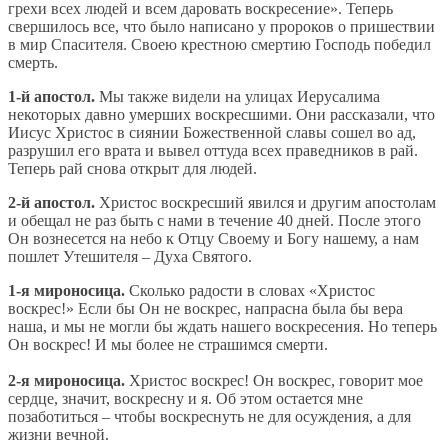
грехи всех людей и всем даровать воскресение». Теперь
свершилось все, что было написано у пророков о пришествии
в мир Спасителя. Своею крестною смертию Господь победил
смерть.
1-й апостол.
Мы также видели на улицах Иерусалима
некоторых давно умерших воскресшими. Они рассказали, что
Иисус Христос в сиянии Божественной славы сошел во ад,
разрушил его врата и вывел оттуда всех праведников в рай.
Теперь рай снова открыт для людей.
2-й апостол.
Христос воскресший явился и другим апостолам
и обещал не раз быть с нами в течение 40 дней. После этого
Он вознесется на небо к Отцу Своему и Богу нашему, а нам
пошлет Утешителя – Духа Святого.
1-я мироносица.
Сколько радости в словах «Христос
воскрес!» Если бы Он не воскрес, напрасна была бы вера
наша, и мы не могли бы ждать нашего воскресения. Но теперь
Он воскрес! И мы более не страшимся смерти.
2-я мироносица.
Христос воскрес! Он воскрес, говорит мое
сердце, значит, воскресну и я. Об этом остается мне
позаботиться – чтобы воскреснуть не для осуждения, а для
жизни вечной.