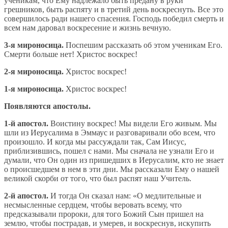
ученикам, что Ему надлежало быть предану в руки
грешников, быть распяту и в третий день воскреснуть. Все это
совершилось ради нашего спасения. Господь победил смерть и
всем нам даровал воскресение и жизнь вечную.
3-я мироносица.
Поспешим рассказать об этом ученикам Его.
Смерти больше нет! Христос воскрес!
2-я мироносица.
Христос воскрес!
1-я мироносица.
Христос воскрес!
Появляются апостолы.
1-й апостол.
Воистину воскрес! Мы видели Его живым. Мы
шли из Иерусалима в Эммаус и разговаривали обо всем, что
произошло. И когда мы рассуждали так, Сам Иисус,
приблизившись, пошел с нами. Мы сначала не узнали Его и
думали, что Он один из пришедших в Иерусалим, кто не знает
о происшедшем в нем в эти дни. Мы рассказали Ему о нашей
великой скорби от того, что был распят наш Учитель.
2-й апостол.
И тогда Он сказал нам: «О медлительные и
несмысленные сердцем, чтобы веровать всему, что
предсказывали пророки, для того Божий Сын пришел на
землю, чтобы пострадав, и умерев, и воскреснув, искупить