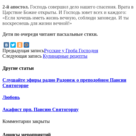
2-й апостол.
Господь совершил дело нашего спасения. Врата в
Царствие Божие открыты. И Господь зовет всех и каждого:
«Если хочешь иметь жизнь вечную, соблюди заповеди. И ты
воскреснешь для жизни вечной!»
Дети по очереди читают пасхальные стихи.
Предыдущая запись
Русские у Гроба Господня
Следующая запись
Кулинарные рецепты
Другие
статьи
Слушайте эфиры радио Радонеж о преподобном Паисии
Святогорце
Любовь
Акафист прп. Паисию Святогорцу
Комментарии закрыты
Анонсы мероприятий