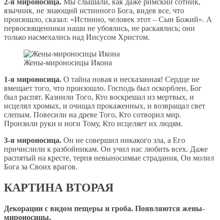
2-я мироносица.
Мы слышали, как даже римский сотник,
язычник, не знающий истинного Бога, видев все, что
произошло, сказал: «Истинно, человек этот – Сын Божий». А
первосвященники наши не убоялись, не раскаялись; они
только насмехались над Иисусом Христом.
Жены-мироносицы Икона
1-я мироносица.
О тайна новая и несказанная! Сердце не
вмещает того, что произошло. Господь был оскорблен, Бог
был распят. Казнили Того, Кто воскрешал из мертвых, и
исцелял хромых, и очищал прокаженных, и возвращал свет
слепым. Повесили на древе Того, Кто сотворил мир.
Пронзили руки и ноги Тому, Кто исцеляет их людям.
3-я мироносица.
Он не совершил никакого зла, а Его
причислили к разбойникам. Он учил нас любить всех. Даже
распятый на кресте, терпя невыносимые страдания, Он молил
Бога за Своих врагов.
КАРТИНА ВТОРАЯ
Декорации с видом пещеры и гроба. Появляются жены-
мироносицы.