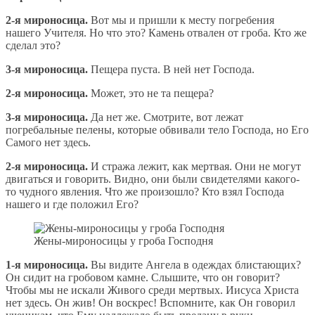
2-я мироносица.
Вот мы и пришли к месту погребения
нашего Учителя. Но что это? Камень отвален от гроба. Кто же
сделал это?
3-я мироносица.
Пещера пуста. В ней нет Господа.
2-я мироносица.
Может, это не та пещера?
3-я мироносица.
Да нет же. Смотрите, вот лежат
погребальные пелены, которые обвивали тело Господа, но Его
Самого нет здесь.
2-я мироносица.
И стража лежит, как мертвая. Они не могут
двигаться и говорить. Видно, они были свидетелями какого-
то чудного явления. Что же произошло? Кто взял Господа
нашего и где положил Его?
Жены-мироносицы у гроба Господня
1-я мироносица.
Вы видите Ангела в одеждах блистающих?
Он сидит на гробовом камне. Слышите, что он говорит?
Чтобы мы не искали Живого среди мертвых. Иисуса Христа
нет здесь. Он жив! Он воскрес! Вспомните, как Он говорил