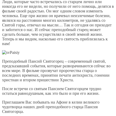
Люди, которые часто встречались со старцем лично или
никогда его не видели, но получили от него помощь, делятся в
фильме своей радостью. Он мог одним словом изменить
человека. Еще при жизни он врачевал неизлечимые болезни,
являлся на расстоянии многих километров, не удаляясь со
Святой горы, отвечал на мысли… Так и сегодня он приходит
и заботится о нас. И сейчас преподобный старец может
сделать больше, чем осуществлял в своей земной жизни.
Теперь и мы видим, насколько его святость приблизилась к
нам!
Преподобный Паисий Святогорец – современный святой,
предсказавший события, которые разворачиваются сейчас во
всем мире. В фильме прозвучат пророчества старца о
последних временах, принятии печати антихриста, гонении
христиан и втором пришествии Христа.
После встречи со святым Паисием Святогорцем трудно
остаться равнодушным, как это было и при его жизни.
Приглашаем Вас побывать на Афоне в келии великого
чудотворца наших дней преподобного старца Паисия
Святогорца.