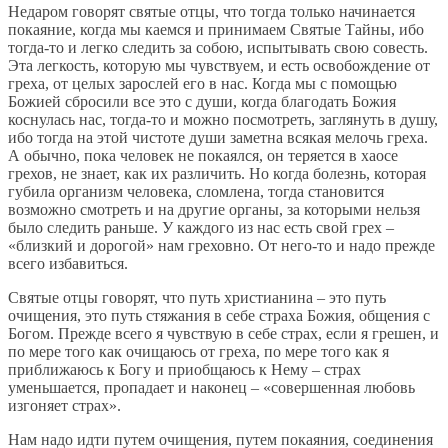
Недаром говорят святые отцы, что тогда только начинается
покаяние, когда мы каемся и принимаем Святые Тайны, ибо
тогда-то и легко следить за собою, испытывать свою совесть.
Эта легкость, которую мы чувствуем, и есть освобождение от
греха, от целых зарослей его в нас. Когда мы с помощью
Божией сбросили все это с души, когда благодать Божия
коснулась нас, тогда-то и можно посмотреть, заглянуть в душу,
ибо тогда на этой чистоте души заметна всякая мелочь греха.
А обычно, пока человек не покаялся, он теряется в хаосе
грехов, не знает, как их различить. Но когда болезнь, которая
губила организм человека, сломлена, тогда становится
возможно смотреть и на другие органы, за которыми нельзя
было следить раньше. У каждого из нас есть свой грех –
«близкий и дорогой» нам греховно. От него-то и надо прежде
всего избавиться.
Святые отцы говорят, что путь христианина – это путь
очищения, это путь стяжания в себе страха Божия, общения с
Богом. Прежде всего я чувствую в себе страх, если я грешен, и
по мере того как очищаюсь от греха, по мере того как я
приближаюсь к Богу и приобщаюсь к Нему – страх
уменьшается, пропадает и наконец – «совершенная любовь
изгоняет страх».
Нам надо идти путем очищения, путем покаяния, соединения