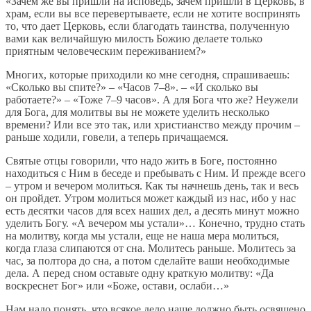
«Зачем же вы пришли на исповедь, зачем пришли в Церковь, в
храм, если вы все перевертываете, если не хотите воспринять
то, что дает Церковь, если благодать таинства, полученную
вами как величайшую милость Божию делаете только
приятным человеческим переживанием?»
Многих, которые приходили ко мне сегодня, спрашиваешь:
«Сколько вы спите?» – «Часов 7–8». – «И сколько вы
работаете?» – «Тоже 7–9 часов». А для Бога что же? Неужели
для Бога, для молитвы вы не можете уделить несколько
времени? Или все это так, или христианство между прочим –
раньше ходили, говели, а теперь причащаемся.
Святые отцы говорили, что надо жить в Боге, постоянно
находиться с Ним в беседе и пребывать с Ним. И прежде всего
– утром и вечером молиться. Как ты начнешь день, так и весь
он пройдет. Утром молиться может каждый из нас, ибо у нас
есть десятки часов для всех наших дел, а десять минут можно
уделить Богу. «А вечером мы устали»… Конечно, трудно стать
на молитву, когда мы устали, еще не наша мера молиться,
когда глаза слипаются от сна. Молитесь раньше. Молитесь за
час, за полтора до сна, а потом сделайте ваши необходимые
дела. А перед сном оставьте одну краткую молитву: «Да
воскреснет Бог» или «Боже, остави, ослаби…»
Нам надо понять, что всякое дело наше должно быть освящено