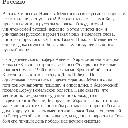
Россию
В стихах и песнях Николая Мельникова воскресает его душа и
все так же не дает унывать! Вся жизнь поэта – гимн Богу,
прославляемому в русском человеке. Откуда в этой
уничтожаемой русской деревне, в этом угнетенном и
унижаемом русском народе такая мощь и смелость слова,
чистого и простого? От Бога. Талант Николая Мельникова –
одно из доказательств Бога Слова. Христа, неизбывного в
русской душе.
Сын деревенского шофера Алексея Харитоновича и доярки
колхоза «Красный строитель» Раисы Федоровны Николай
родился 6 марта 1966 г. в селе Лысые Брянской области.
Крестили его в том же году в День Победы. Пока
односельчане стекались на демонстрацию, Мельниковы
потихоньку запрягли лошадку и оправились в белорусский
поселок Корму Гомельской области. Надо сказать, что
местность, где родился будущий поэт, находится
в средостении России, Белоруссии, Украины, так что тогда
мальчишки из этих ныне якобы разных стран просто бегали
друг к другу поиграть вместо тихого часа. Там, в уцелевшей
на Белорусской земле церквушке, младенца и окрестили. Это
был его личный день победы над вечной смертью.