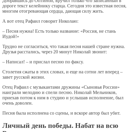
Добравшись до Оптиной, вручил только что записанный в
дороге текст келейнику старца. Сегодня это известная песня,
многим отогревающая сердца, дающая силу жить.
А вот отец Рафаил говорит Николаю:
– Песня нужна! Есть только название: «Россия, не стань
Иудой!»
Трудно не согласиться, что такая песня нашей стране нужна.
Друзья расстались, через 20 минут Николай звонит:
– Написал! – и прислал песню по факсу.
Столетия сжаты в этих словах, и еще на сотни лет вперед –
завет русской жизни.
Отец Рафаил с музыкантами дружины «Сыновья России»
наиграли мелодию и спели песню. Николай Мельников,
приехав потом к ним в студию и услышав исполнение, был
очень доволен.
Песня была исполнена со сцены, и вскоре автор был убит.
Личный день победы. Набат на всю