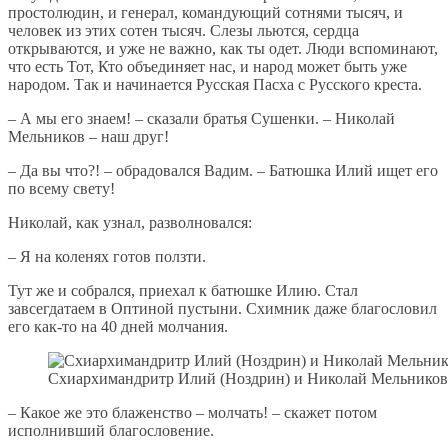
простолюдин, и генерал, командующий сотнями тысяч, и
человек из этих сотен тысяч. Слезы льются, сердца
открываются, и уже не важно, как ты одет. Люди вспоминают,
что есть Тот, Кто объединяет нас, и народ может быть уже
народом. Так и начинается Русская Пасха с Русского креста.
– А мы его знаем! – сказали братья Сушенки. – Николай
Мельников – наш друг!
– Да вы что?! – обрадовался Вадим. – Батюшка Илий ищет его
по всему свету!
Николай, как узнал, разволновался:
– Я на коленях готов ползти.
Тут же и собрался, приехал к батюшке Илию. Стал
завсегдатаем в Оптиной пустыни. Схимник даже благословил
его как-то на 40 дней молчания.
Схиархимандритр Илий (Ноздрин) и Николай Мельников
– Какое же это блаженство – молчать! – скажет потом
исполнивший благословение.