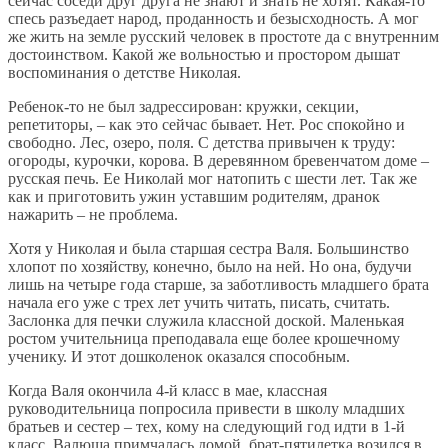
сейчас соседи друг друга не знают и знать не хотят. Какая-то
спесь разъедает народ, проданность и безысходность. А мог
же жить на земле русский человек в простоте да с внутренним
достоинством. Какой же вольностью и простором дышат
воспоминания о детстве Николая.
Ребенок-то не был задрессирован: кружки, секции,
репетиторы, – как это сейчас бывает. Нет. Рос спокойно и
свободно. Лес, озеро, поля. С детства привычен к труду:
огороды, курочки, корова. В деревянном бревенчатом доме –
русская печь. Ее Николай мог натопить с шести лет. Так же
как и приготовить ужин уставшим родителям, дранок
нажарить – не проблема.
Хотя у Николая и была старшая сестра Валя. Большинство
хлопот по хозяйству, конечно, было на ней. Но она, будучи
лишь на четыре года старше, за заботливость младшего брата
начала его уже с трех лет учить читать, писать, считать.
Заслонка для печки служила классной доской. Маленькая
ростом учительница преподавала еще более крошечному
ученику. И этот дошколенок оказался способным.
Когда Валя окончила 4-й класс в мае, классная
руководительница попросила привести в школу младших
братьев и сестер – тех, кому на следующий год идти в 1-й
класс. Валюша примчалась домой, брат-пятилетка возился в