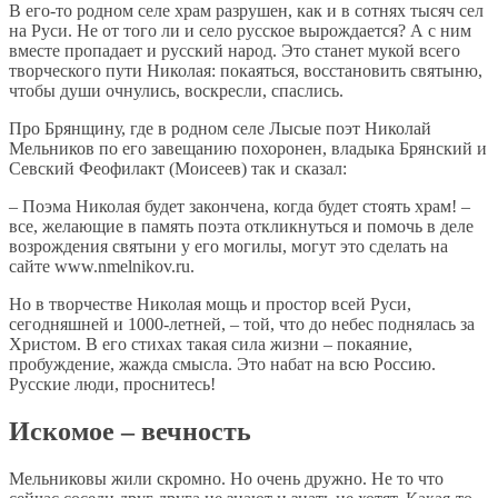
В его-то родном селе храм разрушен, как и в сотнях тысяч сел
на Руси. Не от того ли и село русское вырождается? А с ним
вместе пропадает и русский народ. Это станет мукой всего
творческого пути Николая: покаяться, восстановить святыню,
чтобы души очнулись, воскресли, спаслись.
Про Брянщину, где в родном селе Лысые поэт Николай
Мельников по его завещанию похоронен, владыка Брянский и
Севский Феофилакт (Моисеев) так и сказал:
– Поэма Николая будет закончена, когда будет стоять храм! –
все, желающие в память поэта откликнуться и помочь в деле
возрождения святыни у его могилы, могут это сделать на
сайте www.nmelnikov.ru.
Но в творчестве Николая мощь и простор всей Руси,
сегодняшней и 1000-летней, – той, что до небес поднялась за
Христом. В его стихах такая сила жизни – покаяние,
пробуждение, жажда смысла. Это набат на всю Россию.
Русские люди, проснитесь!
Искомое – вечность
Мельниковы жили скромно. Но очень дружно. Не то что