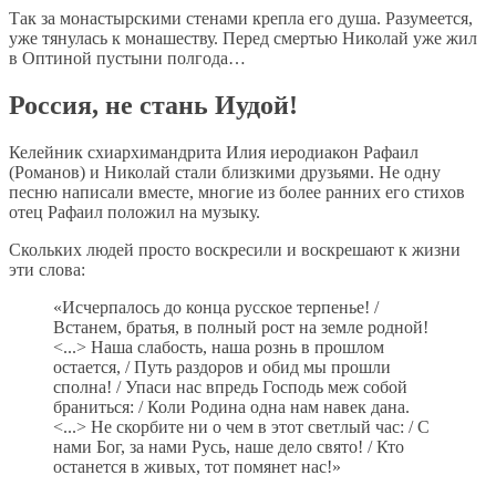
Так за монастырскими стенами крепла его душа. Разумеется,
уже тянулась к монашеству. Перед смертью Николай уже жил
в Оптиной пустыни полгода…
Россия, не стань Иудой!
Келейник схиархимандрита Илия иеродиакон Рафаил
(Романов) и Николай стали близкими друзьями. Не одну
песню написали вместе, многие из более ранних его стихов
отец Рафаил положил на музыку.
Скольких людей просто воскресили и воскрешают к жизни
эти слова:
«Исчерпалось до конца русское терпенье! /
Встанем, братья, в полный рост на земле родной!
<...> Наша слабость, наша рознь в прошлом
остается, / Путь раздоров и обид мы прошли
сполна! / Упаси нас впредь Господь меж собой
браниться: / Коли Родина одна нам навек дана.
<...> Не скорбите ни о чем в этот светлый час: / С
нами Бог, за нами Русь, наше дело свято! / Кто
останется в живых, тот помянет нас!»