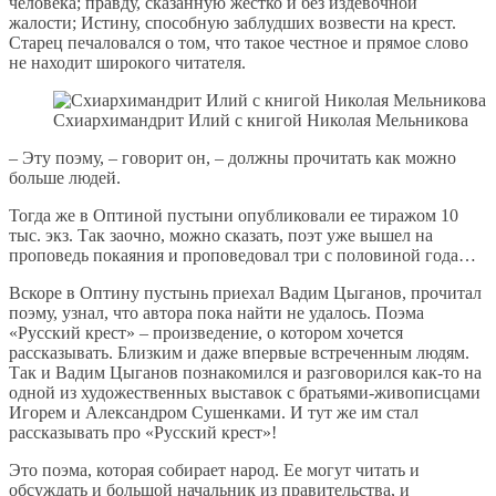
человека; правду, сказанную жестко и без издевочной
жалости; Истину, способную заблудших возвести на крест.
Старец печаловался о том, что такое честное и прямое слово
не находит широкого читателя.
Схиархимандрит Илий с книгой Николая Мельникова
– Эту поэму, – говорит он, – должны прочитать как можно
больше людей.
Тогда же в Оптиной пустыни опубликовали ее тиражом 10
тыс. экз. Так заочно, можно сказать, поэт уже вышел на
проповедь покаяния и проповедовал три с половиной года…
Вскоре в Оптину пустынь приехал Вадим Цыганов, прочитал
поэму, узнал, что автора пока найти не удалось. Поэма
«Русский крест» – произведение, о котором хочется
рассказывать. Близким и даже впервые встреченным людям.
Так и Вадим Цыганов познакомился и разговорился как-то на
одной из художественных выставок с братьями-живописцами
Игорем и Александром Сушенками. И тут же им стал
рассказывать про «Русский крест»!
Это поэма, которая собирает народ. Ее могут читать и
обсуждать и большой начальник из правительства, и