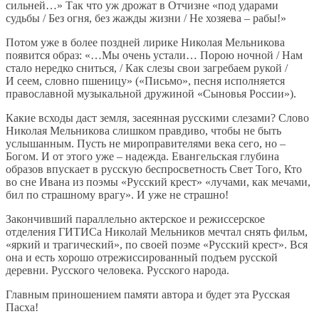
сильней…» Так что уж дрожат в Отчизне «под ударами
судьбы / Без огня, без жажды жизни / Не хозяева – рабы!»
Потом уже в более поздней лирике Николая Мельникова
появится образ: «…Мы очень устали… Порою ночной / Нам
стало нередко сниться, / Как слезы свои загребаем рукой /
И сеем, словно пшеницу» («Письмо», песня исполняется
православной музыкальной дружиной «Сыновья России»).
Какие всходы даст земля, засеянная русскими слезами? Слово
Николая Мельникова слишком правдиво, чтобы не быть
услышанным. Пусть не мироправителями века сего, но –
Богом. И от этого уже – надежда. Евангельская глубина
образов впускает в русскую беспросветность Свет Того, Кто
во сне Ивана из поэмы «Русский крест» «лучами, как мечами,
бил по страшному врагу». И уже не страшно!
Закончивший параллельно актерское и режиссерское
отделения ГИТИСа Николай Мельников мечтал снять фильм,
«яркий и трагический», по своей поэме «Русский крест». Вся
она и есть хорошо отрежиссированный подъем русской
деревни. Русского человека. Русского народа.
Главным приношением памяти автора и будет эта Русская
Пасха!