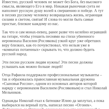
Известно, русский человек не может без Бога, без высокого
смысла, являющего Его в мир. Никакая рыночная суета не
наполнит русскую душу волей к свершению и победе. А тут
в песнях русскому человеку возвращалась жизнь, играющая
силами и светом, святая! И слова-то могли быть самые
простые, близкие каждому из нас.
Так что и сам монах-певец, ранее разве что келейно игравший
на гитаре, чтобы утешить песнями на стихи убиенного
иеромонаха Василия (Рослякова) узкий круг уже обретших
веру близких, как-то почувствовал, что нельзя уже в
«комнатах потаенных» скрывать то, что должно будить
русский народ.
Эти песни русским людям нужны! Эти песни должны
услышать как можно больше людей!
Отца Рафаила поддержали профессиональные музыканты –
так и образовалась православная музыкальная дружина
«Сыновья России», одним из основных авторов которой
наряду с иеромонахом Василием (Росляковым) и стал Николай
Мельников.
Однажды Николай ехал к батюшке Илию да заплутал, а пока
выбирался на верный путь, написал песню «Огонек».