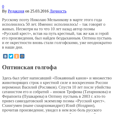
0
By
Редакция
on
25.03.2016
Личность
Русскому поэту Николаю Мельникову в марте этого года
исполнилось 50 лет. Именно: исполнилось! – так говорят о
живых. Несмотря на то что 10 лет назад автор поэмы
«Русский крест», встав на путь крестный, так же как и герой
его произведения, был найден бездыханным. Оптина пустынь
и ее окрестности вновь стали голгофскими, уже неоднократно
в наши дни.
Оптинская голгофа
Здесь был убит написавший «Покаянный канон» и множество
животворящих строк о крестной силе и воскресении России
иеромонах Василий (Росляков). Спустя 10 лет после убийства
сатанистом его и собратий – иноков Трофима (Татарникова) и
Ферапонта (Пушкарева) в Оптину пустынь в 2003 г. кто-то
привез самиздатовский экземпляр поэмы «Русский крест».
Схиигумен (ныне схиархимандрит) Илий (Ноздрин),
прочитав произведение, увидел в нем всю боль русского