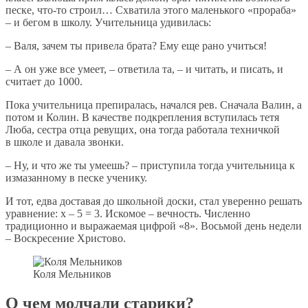
песке, что-то строил… Схватила этого маленького «прораба»
– и бегом в школу. Учительница удивилась:
– Валя, зачем ты привела брата? Ему еще рано учиться!
– А он уже все умеет, – ответила та, – и читать, и писать, и
считает до 1000.
Пока учительница препиралась, начался рев. Сначала Валин, а
потом и Колин. В качестве подкрепления вступилась тетя
Люба, сестра отца ревущих, она тогда работала техничкой
в школе и давала звонки.
– Ну, и что же ты умеешь? – приступила тогда учительница к
измазанному в песке ученику.
И тот, едва доставая до школьной доски, стал уверенно решать
уравнение: х – 5 = 3. Искомое – вечность. Численно
традиционно и выражаемая цифрой «8». Восьмой день недели
– Воскресение Христово.
Коля Мельников
О чем молчали старики?