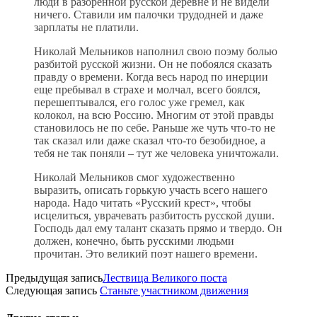
люди в разоренной русской деревне и не видели
ничего. Ставили им палочки трудодней и даже
зарплаты не платили.
Николай Мельников наполнил свою поэму болью
разбитой русской жизни. Он не побоялся сказать
правду о времени. Когда весь народ по инерции
еще пребывал в страхе и молчал, всего боялся,
перешептывался, его голос уже гремел, как
колокол, на всю Россию. Многим от этой правды
становилось не по себе. Раньше же чуть что-то не
так сказал или даже сказал что-то безобидное, а
тебя не так поняли – тут же человека уничтожали.
Николай Мельников смог художественно
выразить, описать горькую участь всего нашего
народа. Надо читать «Русский крест», чтобы
исцелиться, уврачевать разбитость русской души.
Господь дал ему талант сказать прямо и твердо. Он
должен, конечно, быть русскими людьми
прочитан. Это великий поэт нашего времени.
Предыдущая запись
Лествица Великого поста
Следующая запись
Станьте участником движения