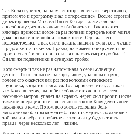
Так Коля и учился, на пару лет оторвавшись от сверстников,
притом что и программу знал с опережением. Весьма строгий
директор школы Михаил Ильич Козырев даже доверил
способному ученику ключи от библиотеки. Так что этот
ключарь приносил домой за раз полный портфель книг. Читал
даже ночью и при любой возможности. Однажды его
недосмотрелись, а как стали искать, нашли в сундуке в чулане
– рядом книга и свечка. Правда, на момент обнаружения он
просто спал. То ли это игра такая в память смертную была?
Спали же подвижники в сундуках-гробах.
Хотя смерть и так не раз напоминала о себе Коле еще с
детства. То он спрыгнет за картузиком, упавшим в грязь, а
голова его окажется как раз под колесами отцовского
грузовика, когда тот трогался. То авария случится, да такая,
что Коля, вылетая, вышибет лобовое стекло и, пролетев
несколько метров, упадет на асфальт. Череп был пробит. После
тяжелой операции по извлечению осколков Коля девять дней
находился в коме. Потом всю жизнь головная боль
напоминала об этом моменте близости смерти. Сломанные в
той аварии ребра и пробитое легкое и отцу будут стоить –
правда, через несколько лет – жизни.
Когда родители не брали детей с собой на работу, за ними