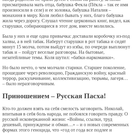
присматривала мать отца, бабушка Фекла (Пёкла – так ее имя
произносили в селе) и ее золовка, бабушка Наталия –
монахиня в миру. Коля любил бывать у них, благо бабушка
жила через дорогу. Слушал чтение церковных книг, видел, как
старушки, собирающиеся в этот дом, вместе молились.
Была у них и еще одна привычка: доставали коробочку из-под
халвы, а в ней табак. Наберут старушки в рот табака и сидят
минут 15 молча, потом выйдут из избы, по очереди выплюнут
табак и – пойдут веселые разговоры. На бытовые,
незатейливые темы. Коля шутил: «бабки-наркоманки».
Но было нечто, о чем молчали старики. Старшее поколение,
прошедшее через революцию, Гражданскую войну, красный
террор, раскулачивание, коллективизацию, тюрьмы, лагеря…
– было неразговорчивым.
Приношением – Русская Пасха!
Кто-то должен взять на себя смелость заговорить. Николай,
впитывая в себя боль народа, не побоялся говорить правду. О
русской исковерканной жизни: «Войны, ссылки, труд
дешевый, принужденье и обман…» – и о новых современных
формах этого геноцида, что «год от года все подлее и