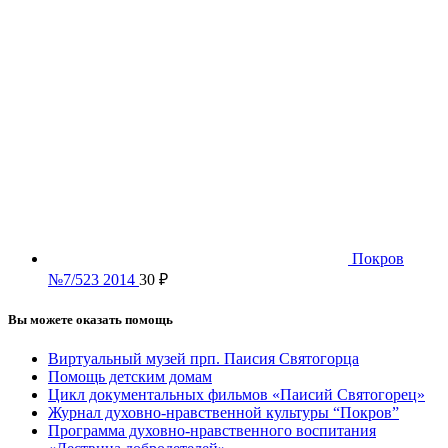
Покров
№7/523 2014
30
₽
Вы можете оказать помощь
Виртуальный музей прп. Паисия Святогорца
Помощь детским домам
Цикл документальных фильмов «Паисий Святогорец»
Журнал духовно-нравственной культуры “Покров”
Программа духовно-нравственного воспитания