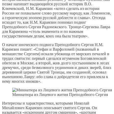
позже напишет выдающийся русский историк В.О.
Ключевский, Н.М. Карамзин «хотел сделать из истории
России не похвальное слово русскому народу, как Ломоносов,
а героическую эпопею русской доблести и славы». Отсюда
исходит то, как Н.М. Карамзин понимал подвиг
Преподобного Сергия Радонежского. Троице-Сергиева Лавра
для Карамзина «столь знаменита и по важным
государственным делам, коих она была театром».
О начале иноческого подвига Преподобного Сергия Н.М.
Карамзин пишет: «Стефан и Варфоломей (названный в
монашестве Сергием) искали убежища от мирских печалей в
трудах святости: первый сделался игуменом Богоявленской
обители в Москве, а второй, жив долго пустынником в лесах
дремучих, среди безмолвного уединения и диких зверей, близ
деревянной церкви Святой Троицы, им созданной, основал
нынешнюю Лавру: ибо слава о добродетели его привлекла к
нему многих иноков».
Миниатюра из Лицевого жития Преподобного Сергия
Интересны и характеристики, которыми Николай
Михайлович Карамзин описывает святого Сергия. Он
называется «искренним другом смирения», «кротким