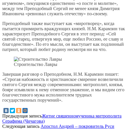
игуменом», пекущимся единственно «о посте и молитве»,
между тем Преподобный Сергий не менее князя Димитрия
Ивановича «ревновал служить отечеству» по-своему.
Преподобный также выступает как «миротворец», когда
пытается примирить враждующих князей. Н.М. Карамзин так
характеризует Преподобного Сергия в этот период: «Сей
святой старец, отвергнув мир, еще любил Россию, ее славу и
благоденствие». По его мысли, он выступает как подлинный
патриот, который любит родину несмотря ни на что.
Строительство Лавры
Завершая разговор о Преподобном, Н.М. Карамзин пишет:
«Строгая набожность и христианское смирение возвеличили
святого Сергия между современниками: митрополит, князья,
бояре изъявляли к нему отменное уважение, и мы видим сего
благочестивого мужа исполнителем трудных
государственных поручений».
Предыдущая запись
Житие священномученика митрополита
Серафима (Чичагова)
Следующая запись
Апостол Андрей – покровитель Руси