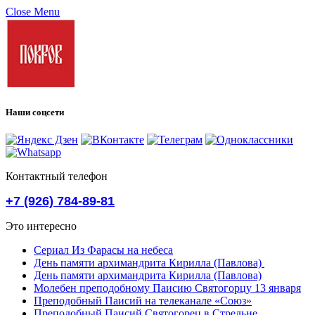
Close Menu
Наши соцсети
Контактный телефон
+7 (926) 784-89-81
Это интересно
Сериал Из Фарасы на небеса
День памяти архимандрита Кирилла (Павлова)
День памяти архимандрита Кирилла (Павлова)
Молебен преподобному Паисию Святогорцу 13 января
Преподобный Паисий на телеканале «Союз»
Преподобный Паисий Святогорец в Стрельне