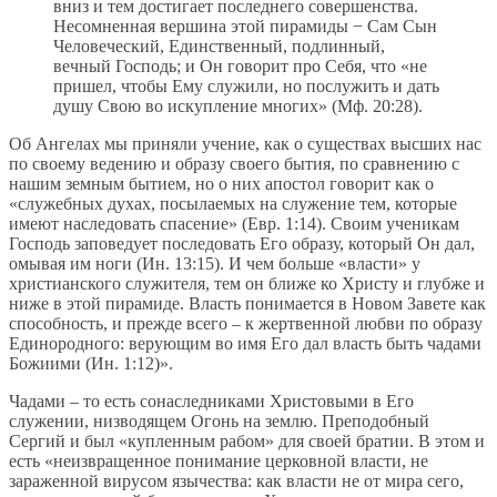
вниз и тем достигает последнего совершенства.
Несомненная вершина этой пирамиды − Сам Сын
Человеческий, Единственный, подлинный,
вечный Господь; и Он говорит про Себя, что «не
пришел, чтобы Ему служили, но послужить и дать
душу Свою во искупление многих» (Мф. 20:28).
Об Ангелах мы приняли учение, как о существах высших нас
по своему ведению и образу своего бытия, по сравнению с
нашим земным бытием, но о них апостол говорит как о
«служебных духах, посылаемых на служение тем, которые
имеют наследовать спасение» (Евр. 1:14). Своим ученикам
Господь заповедует последовать Его образу, который Он дал,
омывая им ноги (Ин. 13:15). И чем больше «власти» у
христианского служителя, тем он ближе ко Христу и глубже и
ниже в этой пирамиде. Власть понимается в Новом Завете как
способность, и прежде всего – к жертвенной любви по образу
Единородного: верующим во имя Его дал власть быть чадами
Божиими (Ин. 1:12)».
Чадами – то есть сонаследниками Христовыми в Его
служении, низводящем Огонь на землю. Преподобный
Сергий и был «купленным рабом» для своей братии. В этом и
есть «неизвращенное понимание церковной власти, не
зараженной вирусом язычества: как власти не от мира сего,