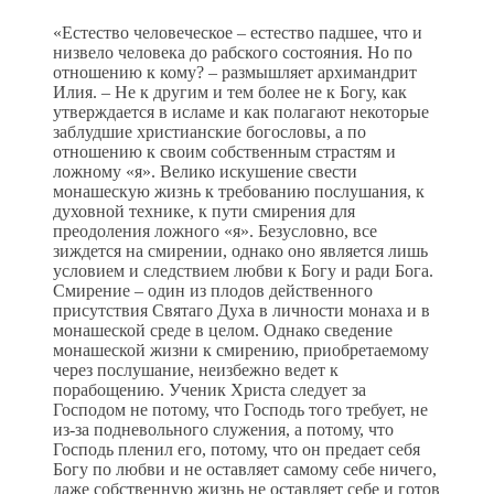
«Естество человеческое – естество падшее, что и
низвело человека до рабского состояния. Но по
отношению к кому? – размышляет архимандрит
Илия. – Не к другим и тем более не к Богу, как
утверждается в исламе и как полагают некоторые
заблудшие христианские богословы, а по
отношению к своим собственным страстям и
ложному «я». Велико искушение свести
монашескую жизнь к требованию послушания, к
духовной технике, к пути смирения для
преодоления ложного «я». Безусловно, все
зиждется на смирении, однако оно является лишь
условием и следствием любви к Богу и ради Бога.
Смирение – один из плодов действенного
присутствия Святаго Духа в личности монаха и в
монашеской среде в целом. Однако сведение
монашеской жизни к смирению, приобретаемому
через послушание, неизбежно ведет к
порабощению. Ученик Христа следует за
Господом не потому, что Господь того требует, не
из-за подневольного служения, а потому, что
Господь пленил его, потому, что он предает себя
Богу по любви и не оставляет самому себе ничего,
даже собственную жизнь не оставляет себе и готов