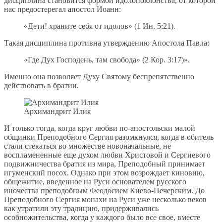
дисциплина становится формой идолопоклонства, от которой
нас предостерегал апостол Иоанн:
«Дети! храните себя от идолов» (1 Ин. 5:21).
Такая дисциплина противна утверждению Апостола Павла:
«Где Дух Господень, там свобода» (2 Кор. 3:17)».
Именно она позволяет Духу Святому беспрепятственно
действовать в братии.
Архимандрит Илия
И только тогда, когда круг любви по-апостольски малой
общинки Преподобного Сергия разомкнулся, когда в обитель
стали стекаться во множестве новоначальные, не
воспламененные еще духом любви Христовой и Сергиевого
подвижничества братия из мира, Преподобный принимает
игуменский посох. Однако при этом возрождает киновию,
общежитие, введенное на Руси основателем русского
иночества преподобным Феодосием Киево-Печерским. До
Преподобного Сергия монахи на Руси уже несколько веков
как утратили эту традицию, придерживались
особножительства, когда у каждого было все свое, вместе