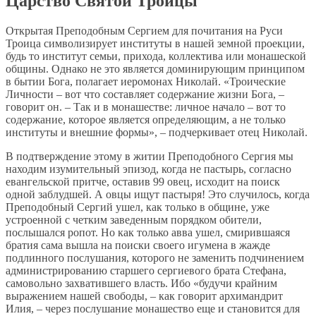
Царство Святой Троицы
Открытая Преподобным Сергием для почитания на Руси
Троица символизирует институты в нашей земной проекции,
будь то институт семьи, прихода, коллектива или монашеской
общины. Однако не это является доминирующим принципом
в бытии Бога, полагает иеромонах Николай. «Троические
Личности – вот что составляет содержание жизни Бога, –
говорит он. – Так и в монашестве: личное начало – вот то
содержание, которое является определяющим, а не только
институты и внешние формы», – подчеркивает отец Николай.
В подтверждение этому в житии Преподобного Сергия мы
находим изумительный эпизод, когда не пастырь, согласно
евангельской притче, оставив 99 овец, исходит на поиск
одной заблудшей. А овцы ищут пастыря! Это случилось, когда
Преподобный Сергий ушел, как только в общине, уже
устроенной с четким заведенным порядком обители,
послышался ропот. Но как только авва ушел, смирившаяся
братия сама вышла на поиски своего игумена в жажде
подлинного послушания, которого не заменить подчинением
администрированию старшего сергиевого брата Стефана,
самовольно захватившего власть. Ибо «будучи крайним
выражением нашей свободы, – как говорит архимандрит
Илия, – через послушание монашество еще и становится для