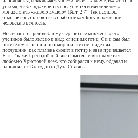
исполняется, и заключается в том, чтобы «вдохнуть» жизнь в
уставы, чтобы вдохновить послушника и начинающего
монаха стать «живою душою» (Быт. 2:7). Так пастырь,
отмечает он, становится соработником Богу в рождении
человека в вечность.
Неслучайно Преподобному Сергию все множество его
учеников было явлено в виде огненных птиц. Он и сам был
носителем огненной неотмирной стихии: видел же
послушник, как пламень сходит в потир и авва причащается
Его. Так же Преподобный воспламенял и воспламеняет
любовью Христовой всех, кто собирался к нему, обдавал и
наполнял их Благодатью Духа Святаго.