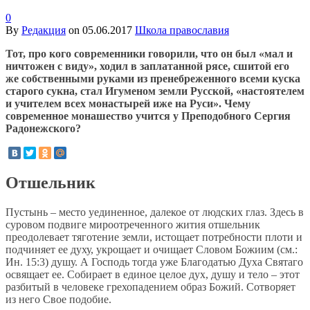
0
By
Редакция
on
05.06.2017
Школа православия
Тот, про кого современники говорили, что он был «мал и
ничтожен с виду», ходил в заплатанной рясе, сшитой его
же собственными руками из пренебреженного всеми куска
старого сукна, стал Игуменом земли Русской, «настоятелем
и учителем всех монастырей иже на Руси». Чему
современное монашество учится у Преподобного Сергия
Радонежского?
Отшельник
Пустынь – место уединенное, далекое от людских глаз. Здесь в
суровом подвиге мироотреченного жития отшельник
преодолевает тяготение земли, истощает потребности плоти и
подчиняет ее духу, укрощает и очищает Словом Божиим (см.:
Ин. 15:3) душу. А Господь тогда уже Благодатью Духа Святаго
освящает ее. Собирает в единое целое дух, душу и тело – этот
разбитый в человеке грехопадением образ Божий. Сотворяет
из него Свое подобие.