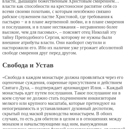
власти, дышащей божественным Христовым смирением…
власти как способности на крестоносное распятие себя со
всеми своими похотьми, с которым неизбежно связано
рабское служением пастве Христовой, где требования к
пастырю − и в плане жертвенной любви, и в плане смирения
и послушания, и в плане нестяжания – несравненно более
высокие, чем для пасомых», – поясняет отец Николай эту
тайну Преподобного Сергия, которому не нужны были
внешние атрибуты власти. Они наоборот смутили и
насторожили его. Ибо их наличие уже угрожает абсолютной
свободе смирения друг перед другом.
Свобода и Устав
«Свобода в каждом монастыре должна проявляться через его
оценочные суждения, озаренные присутствием и действием
Святаго Духа, – подтверждает архимандрит Илия. – Каждый
монастырь идет путем послушания. Такое послушание ни в
коем случае не должно стать подчинением инквизиторам
мелкого или крупного масштаба, которые претендуют на
непогрешимость и устанавливают духовный деспотизм,
скрытый под маской руководства монастырем. В обоих
случаях, то есть для обители в целом и в отношениях между
монахом и начальствующими над ним, вынужденная