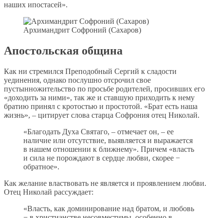
наших ипостасей».
Архимандрит Софроний (Сахаров)
Апостольская община
Как ни стремился Преподобный Сергий к сладости
уединения, однако послушно отсрочил свое
пустынножительство по просьбе родителей, просивших его
«доходить за ними», так же и ставшую приходить к нему
братию принял с кротостью и простотой. «Брат есть наша
жизнь», – цитирует слова старца Софрония отец Николай.
«Благодать Духа Святаго, – отмечает он, – ее
наличие или отсутствие, выявляется и выражается
в нашем отношении к ближнему». Причем «власть
и сила не порождают в сердце любви, скорее −
обратное».
Как желание властвовать не является и проявлением любви.
Отец Николай рассуждает:
«Власть, как доминирование над братом, и любовь
− в христианстве несовместимы, особенно в