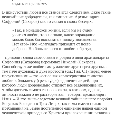
отдать ее целиком».
В присутствии любви все становится следствием, даже такие
величайшие добродетели, как смирение. Архимандрит
Софроний (Сахаров) как-то сказал в своих беседах:
«Так, в монашеской жизни, если мы не будем
учиться любви, то я не знаю, какое оправдание
можно было бы высказать в пользу монашества.
Нет его!» Ибо «благодать приходит от всего
доброго. Но больше всего от любви к брату»,
– приводит слова своего аввы и родного дяди архимандрита
Софрония (Сахарова) иеромонах Николай (Сахаров).
Способствует же любви самоумаление друг перед другом, а
тем паче духовных в духе кротости (см.: Гал. 6:1) перед менее
преуспевшими – это «основная характеристика таинства
любви к ближнему (греч. agape), единения людей, при
котором люди добровольно стирают все разделяющее их,
чтобы достичь самого тесного союза, в котором, однако,
личность каждого не растворяется, – говорит архимандрит
Илия. – И это лишь следствие великой тайны нашего подобия
Богу: как Бог един в Трех Лицах, так и мы имеем целью
пребывания на Земле постепенное единение нашей единой
человеческой природы со Христом при сохранении различия