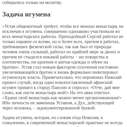
собирались только на молитву.
Задача игумена
«Устав общежитный требует, чтобы все монахи монастыря, не
исключая и игумена, совершенно одинаково участвовали во
всех монастырских работах. Преподобный Сергий работал не
только наравне со всеми, но и более всех, причем в работах,
требовавших физической силы, так как был от природы
человек очень сильный, работал по крайней мере за двоих и
причем не стыдился никакой работы − ни поварства и
плотничества, ни кроения и шитья одежды и обуви на
братию». Устав стал новым фактором сплочения постоянно
увеличивающейся братии и вновь формально нивелировал
игуменскую власть. Примечательно, что иеромонах Николай
привел случай, когда один новопоставленный афонский
игумен пришел к старцу Паисию и спросил: «Отче, дай мне
слово, как пасти монастырь мой!» На что авва ответил:
«Храни свой монастырь как можно менее организованным!»
Ибо личность не заменишь Уставом, а Дух, действующий
через человека, – задокументированной буквой.
Задача игумена, которая, по словам отца Николая, к
сожалению, в современной монастырской практике не всегда