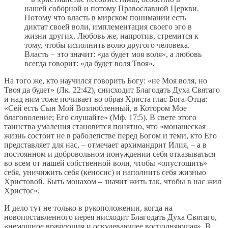
нашей соборной и потому Православной Церкви.
Потому что власть в мирском понимании есть
диктат своей воли, имплементация своего эго в
жизни других. Любовь же, напротив, стремится к
тому, чтобы исполнить волю другого человека.
Власть − это значит: «да будет моя воля», а любовь
всегда говорит: «да будет воля Твоя».
На того же, кто научился говорить Богу: «не Моя воля, но
Твоя да будет» (Лк. 22:42), снисходит Благодать Духа Святаго
и над ним тоже почивает во образ Христа глас Бога-Отца:
«Сей есть Сын Мой Возлюбленный, в Котором Мое
благоволение; Его слушайте» (Мф. 17:5). В свете этого
таинства умаления становится понятно, что «монашеская
жизнь состоит не в раболепстве перед Богом и теми, кто Его
представляет для нас, – отмечает архимандрит Илия, – а в
постоянном и добровольном понуждении себя отказываться
во всем от нашей собственной воли, чтобы «опустошить»
себя, уничижить себя (кеносис) и наполнить себя жизнью
Христовой. Быть монахом – значит жить так, чтобы в нас жил
Христос».
И дело тут не только в рукоположении, когда на
новопоставленного иерея нисходит Благодать Духа Святаго,
«немощное врачующая и оскудевающее восполняющая». В