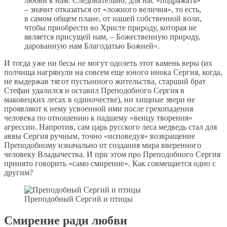
любви к нам. Следовательно, для нас «подражать»
– значит отказаться от «ложного величия», то есть,
в самом общем плане, от нашей собственной воли,
чтобы приобрести во Христе природу, которая не
является присущей нам, – Божественную природу,
дарованную нам Благодатью Божией».
И тогда уже ни бесы не могут одолеть этот камень веры (их
полчища нагрянули на совсем еще юного инока Сергия, когда,
не выдержав тягот пустынного жительства, старший брат
Стефан удалился и оставил Преподобного Сергия в
маковецких лесах в одиночестве), ни хищные звери не
проявляют к нему усвоенной ими после грехопадения
человека по отношению к падшему «венцу творения»
агрессии. Напротив, сам царь русского леса медведь стал для
аввы Сергия ручным, точно «исповедуя» возвращение
Преподобному изначально от создания мира вверенного
человеку Владычества. И при этом про Преподобного Сергия
принято говорить «само смирение». Как совмещается одно с
другим?
Преподобный Сергий и птицы
Смирение ради любви