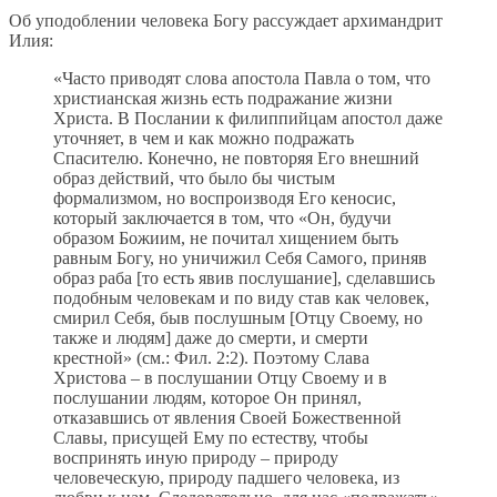
Об уподоблении человека Богу рассуждает архимандрит
Илия:
«Часто приводят слова апостола Павла о том, что
христианская жизнь есть подражание жизни
Христа. В Послании к филиппийцам апостол даже
уточняет, в чем и как можно подражать
Спасителю. Конечно, не повторяя Его внешний
образ действий, что было бы чистым
формализмом, но воспроизводя Его кеносис,
который заключается в том, что «Он, будучи
образом Божиим, не почитал хищением быть
равным Богу, но уничижил Себя Самого, приняв
образ раба [то есть явив послушание], сделавшись
подобным человекам и по виду став как человек,
смирил Себя, быв послушным [Отцу Своему, но
также и людям] даже до смерти, и смерти
крестной» (см.: Фил. 2:2). Поэтому Слава
Христова – в послушании Отцу Своему и в
послушании людям, которое Он принял,
отказавшись от явления Своей Божественной
Славы, присущей Ему по естеству, чтобы
воспринять иную природу – природу
человеческую, природу падшего человека, из