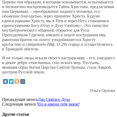
Церкви тем образцом, в котором показывается, испытывается
и бесконечно воспроизводится Тайна Христова, предлагаемая
нам Церковью, – преображение падшего человека, его
обожение благодатью, через принятие Христа. Будучи
единосущными Христу, мы в Нем и через Него становимся
единосущными Богу-Отцу и Духу Святому». Это таинство
внутритроического общения, открытое для Руси
Преподобным Сергием, именно в опыте послушания ему,
равнения братии на своего уподобившегося Христу
кротостию и смирением (Мф. 11:29) старца и осуществлялось
в Троицкой обители.
И не только овцы искали своего пастыря-авву – его, ушедшего
в дикие дебри отшельника, стал искать мир. Пустынь,
явившая образ бытия Царства Святой Троицы, стала Лаврой,
центром Русской земли.
Ольга Орлова
Предыдущая запись
Дар Святаго Духа
Следующая запись
Что в имени тебе моем?
Другие
статьи