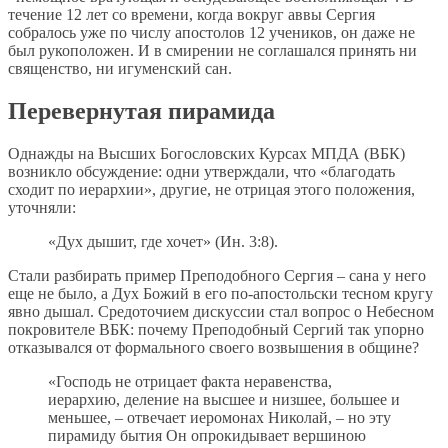
течение 12 лет со времени, когда вокруг аввы Сергия
собралось уже по числу апостолов 12 учеников, он даже не
был рукоположен. И в смирении не соглашался принять ни
священство, ни игуменский сан.
Перевернутая пирамида
Однажды на Высших Богословских Курсах МПДА (ВБК)
возникло обсуждение: одни утверждали, что «благодать
сходит по иерархии», другие, не отрицая этого положения,
уточняли:
«Дух дышит, где хочет» (Ин. 3:8).
Стали разбирать пример Преподобного Сергия – сана у него
еще не было, а Дух Божий в его по-апостольски тесном кругу
явно дышал. Средоточием дискуссии стал вопрос о Небесном
покровителе ВБК: почему Преподобный Сергий так упорно
отказывался от формального своего возвышения в общине?
«Господь не отрицает факта неравенства,
иерархию, деление на высшее и низшее, большее и
меньшее, – отвечает иеромонах Николай, – но эту
пирамиду бытия Он опрокидывает вершиною